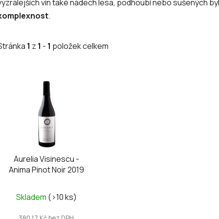
vyzrálejších vín také nádech lesa, podhoubí nebo sušených byl
komplexnost
.
Stránka
1
z
1
-
1
položek celkem
V
ý
p
i
s
p
r
Aurelia Visinescu -
o
Anima Pinot Noir 2019
d
u
Skladem
(>10 ks)
k
t
380,17 Kč bez DPH