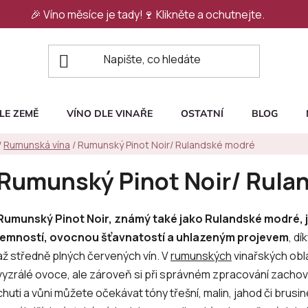
🎉 Víno měsíce je tady!🍷
Klikněte a ochutnejte.
LE ZEMĚ
VÍNO DLE VINAŘE
OSTATNÍ
BLOG
/
Rumunská vína
/
Rumunský Pinot Noir/ Rulandské modré
Rumunský Pinot Noir/ Rula
Rumunský Pinot Noir, známý také jako Rulandské modré, 
jemností, ovocnou šťavnatostí a uhlazeným projevem
, d
až středně plných červených vín. V
rumunských
vinařských ob
vyzrálé ovoce, ale zároveň si při správném zpracování zachov
chuti a vůni můžete očekávat tóny třešní, malin, jahod či brus