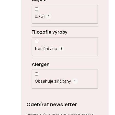
0,75 l
1
Filozofie výroby
tradiční víno
1
Alergen
Obsahuje siřičitany
1
Odebírat newsletter