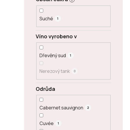
Suché
1
Víno vyrobeno v
Dřevěný sud
1
Nerezový tank
0
Odrůda
Cabernet sauvignon
2
Cuvée
1