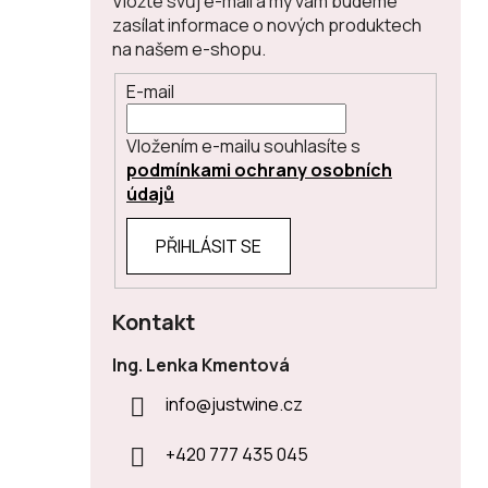
Vložte svůj e-mail a my vám budeme
zasílat informace o nových produktech
na našem e-shopu.
E-mail
Vložením e-mailu souhlasíte s
podmínkami ochrany osobních
údajů
PŘIHLÁSIT SE
Kontakt
Ing. Lenka Kmentová
info
@
justwine.cz
+420 777 435 045