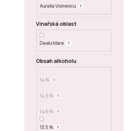
Aurelia Visinescu
1
Vinařská oblast
Dealu Mare
1
Obsah alkoholu
14 %
0
14,5 %
0
14,6 %
0
13,5 %
1