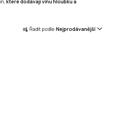
in,
které dodávají vínu hloubku a
Ř
Řadit podle:
Nejprodávanější
a
z
e
n
í
p
r
o
d
u
k
t
ů