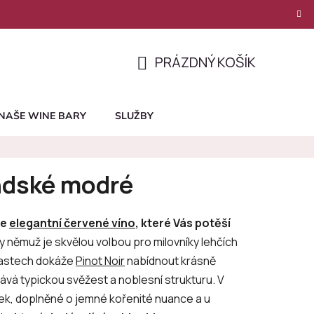
PRÁZDNÝ KOŠÍK
NÁKUPNÍ
KOŠÍK
NAŠE WINE BARY
SLUŽBY
ndské modré
je
elegantní červené víno
, které Vás potěší
íky němuž je skvělou volbou pro milovníky lehčích
lastech dokáže
Pinot Noir
nabídnout krásně
ává typickou svěžest a noblesní strukturu. V
inek, doplněné o jemné kořenité nuance a u