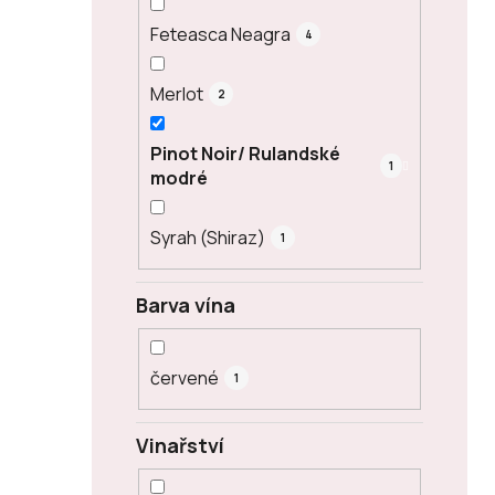
Feteasca Neagra
4
Merlot
2
Pinot Noir/ Rulandské
1
modré
Syrah (Shiraz)
1
Barva vína
červené
1
Vinařství