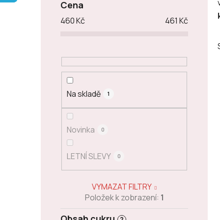
Cena
p
460
Kč
461
Kč
a
n
e
l
Na skladě
1
Novinka
0
LETNÍ SLEVY
0
VYMAZAT FILTRY
Položek k zobrazení:
1
Obsah cukru
?