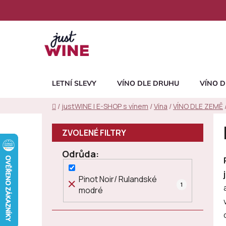
Přejít
na
obsah
LETNÍ SLEVY
VÍNO DLE DRUHU
VÍNO D
Domů
/
justWINE | E-SHOP s vínem
/
Vína
/
VÍNO DLE ZEMĚ
P
o
s
Odrůda
t
r
Pinot Noir/ Rulandské
a
1
modré
n
n
í