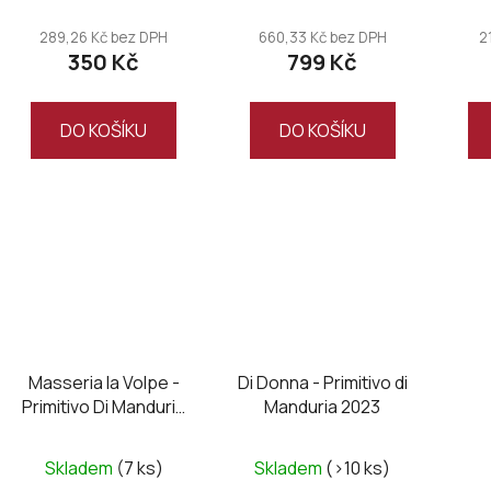
289,26 Kč bez DPH
660,33 Kč bez DPH
2
350 Kč
799 Kč
DO KOŠÍKU
DO KOŠÍKU
Masseria la Volpe -
Di Donna - Primitivo di
Primitivo Di Manduria
Manduria 2023
DOC UNO Riserva
Magnum wooden box
Skladem
(7 ks)
Skladem
(>10 ks)