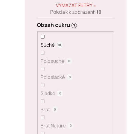
VYMAZAT FILTRY
Položek k zobrazení:
18
Obsah cukru
?
Suché
18
Polosuché
0
Polosladké
0
Sladké
0
Brut
0
Brut Nature
0