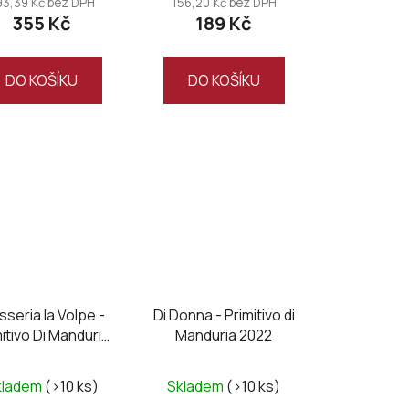
93,39 Kč bez DPH
156,20 Kč bez DPH
355 Kč
189 Kč
DO KOŠÍKU
DO KOŠÍKU
seria la Volpe -
Di Donna - Primitivo di
itivo Di Manduria
Manduria 2022
C UNO, Magnum
kladem
(>10 ks)
Skladem
(>10 ks)