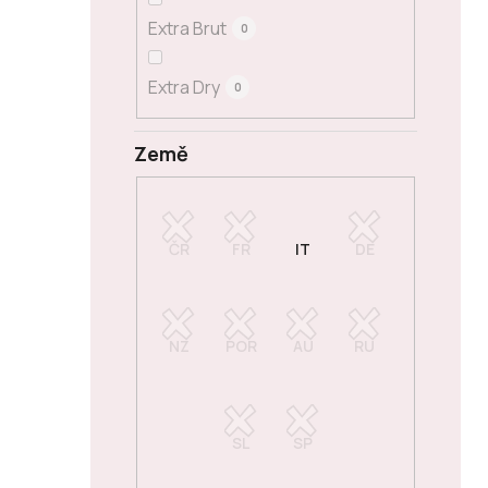
Extra Brut
0
Extra Dry
0
Země