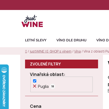
Přejít
na
obsah
LETNÍ SLEVY
VÍNO DLE DRUHU
VÍNO D
Domů
/
justWINE | E-SHOP s vínem
/
Vína
/
Vína z oblasti Pu
P
o
s
Vinařská oblast
t
r
Puglia
18
a
n
n
Cena
í