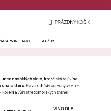
PRÁZDNÝ KOŠÍK
NÁKUPNÍ
KOŠÍK
NAŠE WINE BARY
SLUŽBY
lunce nasáklých vinic, které skýtají vína
o charakteru.
Hlavní odrůdy červených vín –
, koření a vůni středomořských bylinek.
VÍNO DLE