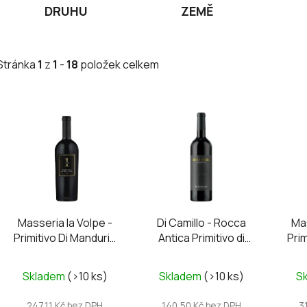
DRUHU
ZEMĚ
Stránka
1
z
1
-
18
položek celkem
V
ý
p
i
s
p
r
Masseria la Volpe -
Di Camillo - Rocca
Mas
o
Primitivo Di Manduria
Antica Primitivo di
Prim
d
DOC UNO
Puglia IGP 2024
DO
u
Průměrné
Průměrné
Skladem
(>10 ks)
Skladem
(>10 ks)
S
k
hodnocení
hodnocení
t
produktu
produktu
247,11 Kč bez DPH
140,50 Kč bez DPH
3