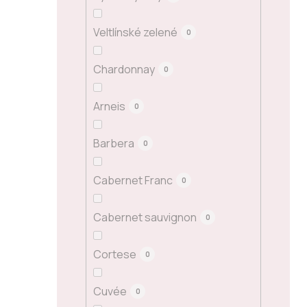
Veltlínské zelené
0
Chardonnay
0
Arneis
0
Barbera
0
Cabernet Franc
0
Cabernet sauvignon
0
Cortese
0
Cuvée
0