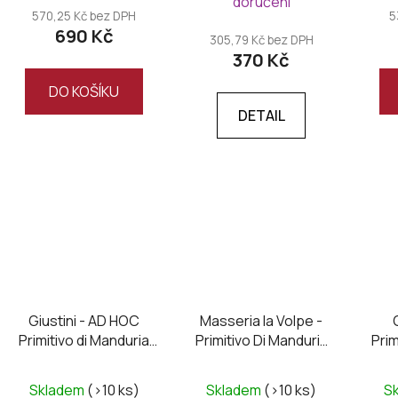
doručení
produktu
570,25 Kč bez DPH
5
690 Kč
je
305,79 Kč bez DPH
370 Kč
5,0
z
DO KOŠÍKU
5
DETAIL
hvězdiček.
Giustini - AD HOC
Masseria la Volpe -
Primitivo di Manduria
Primitivo Di Manduria
Prim
DOC 2025
DOC UNO Riserva
,Magnum
Skladem
(>10 ks)
Skladem
(>10 ks)
S