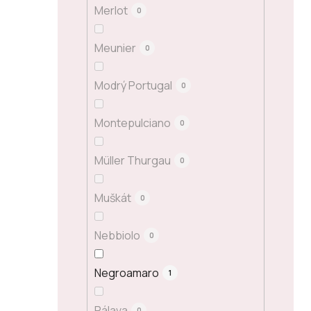
Merlot
0
Meunier
0
Modrý Portugal
0
Montepulciano
0
Müller Thurgau
0
Muškát
0
Nebbiolo
0
Negroamaro
1
Pálava
0