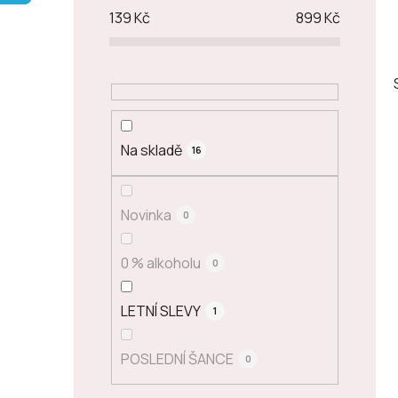
p
139
Kč
899
Kč
a
n
e
l
Na skladě
16
Novinka
0
0 % alkoholu
0
LETNÍ SLEVY
1
POSLEDNÍ ŠANCE
0