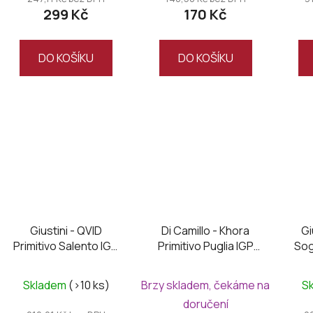
ů
299 Kč
170 Kč
je
je
4,5
5,0
z
z
DO KOŠÍKU
DO KOŠÍKU
5
5
hvězdiček.
hvězdiček.
Giustini - QVID
Di Camillo - Khora
Gi
Primitivo Salento IGT
Primitivo Puglia IGP
So
2024
2024
Skladem
(>10 ks)
Brzy skladem, čekáme na
S
doručení