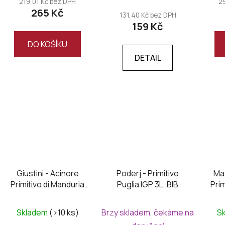
219,01 Kč bez DPH
2
265 Kč
131,40 Kč bez DPH
159 Kč
DO KOŠÍKU
DETAIL
Giustini - Acinore
Poderj - Primitivo
Mas
Primitivo di Manduria
Puglia IGP 3L, BIB
Prim
DOC 2022
DO
Průměrné
Skladem
(>10 ks)
Brzy skladem, čekáme na
S
hodnocení