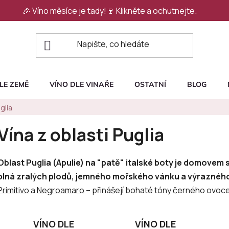
🎉 Víno měsíce je tady!🍷
Klikněte a ochutnejte.
LE ZEMĚ
VÍNO DLE VINAŘE
OSTATNÍ
BLOG
glia
Vína z oblasti Puglia
Oblast Puglia (Apulie) na "patě" italské boty je domovem s
plná zralých plodů, jemného mořského vánku a výraznéh
Primitivo
a
Negroamaro
– přinášejí bohaté tóny černého ovoce
VÍNO DLE
VÍNO DLE