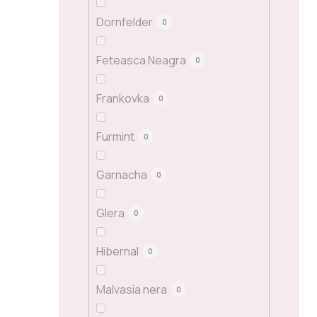
Dornfelder
0
Feteasca Neagra
0
Frankovka
0
Furmint
0
Garnacha
0
Glera
0
Hibernal
0
Malvasia nera
0