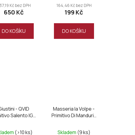
37,19 Kč bez DPH
164,46 Kč bez DPH
650 Kč
199 Kč
DO KOŠÍKU
DO KOŠÍKU
Giustini - QVID
Masseria la Volpe -
itivo Salento IGT
Primitivo Di Manduria
2025
DOC UNO Magnum
wooden box
kladem
(>10 ks)
Skladem
(9 ks)