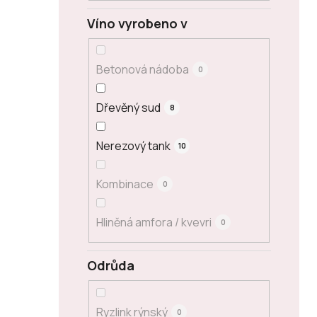
Víno vyrobeno v
Betonová nádoba
0
Dřevěný sud
8
Nerezový tank
10
Kombinace
0
Hliněná amfora / kvevri
0
Odrůda
Ryzlink rýnský
0