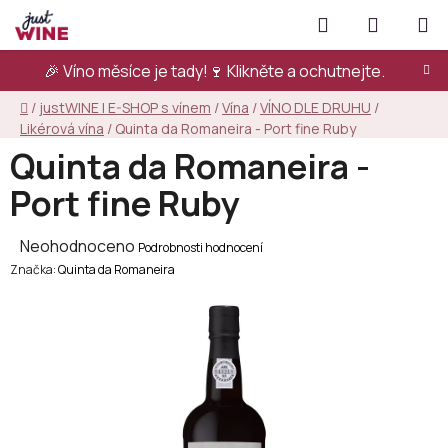
Přejít
Hledat
NÁKUPN
na
KOŠÍK
obsah
🎉 Víno měsíce je tady!🍷
Klikněte a ochutnejte.
Domů
/
justWINE | E-SHOP s vínem
/
Vína
/
VÍNO DLE DRUHU
/
Likérová vína
/
Quinta da Romaneira - Port fine Ruby
Quinta da Romaneira -
Port fine Ruby
Průměrné
Neohodnoceno
Podrobnosti hodnocení
Značka:
hodnocení
Quinta da Romaneira
produktu
je
0,0
z
5
hvězdiček.