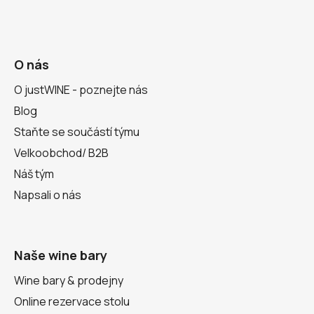
O nás
O justWINE - poznejte nás
Blog
Staňte se součástí týmu
Velkoobchod/ B2B
Náš tým
Napsali o nás
Naše wine bary
Wine bary & prodejny
Online rezervace stolu