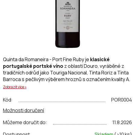
Quinta da Romaneira - Port Fine Ruby je 
klasické 
portugalské portské víno
 z oblasti Douro, vyráběné z 
tradičních odrůd jako Touriga Nacional, Tinta Roriz a Tinta 
Barroca s pečlivým výběrem hroznů s označením kvality A.
Zobrazit více »
Víno má živou rubínovou barvu a intenzivní 
aroma 
červeného ovoce, lesních květů a koření.
 V chuti je 
Kód:
POR0004
elegantní, sametové,
 dobře vyvážené s příjemným a 
Možnosti doručení
trvalým dozvukem. 
Můžeme doručit do:
11.8.2026
Dostupnost
Skladem
(>10 ks)