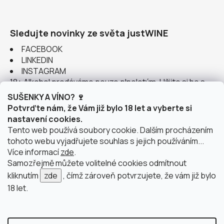
Sledujte novinky ze světa justWINE
FACEBOOK
LINKEDIN
INSTAGRAM
18+ Alkohol prodáváme pouze plnoletým. Užijte si ho s
rozumem.
SUŠENKY A VÍNO? 🍷
Potvrďte nám, že Vám již bylo 18 let a vyberte si
nastavení cookies.
Tento web používá soubory cookie. Dalším procházením
tohoto webu vyjadřujete souhlas s jejich používáním...
Instagram
Více informací
zde
.
Samozřejmě můžete volitelné cookies odmítnout
kliknutím
zde
, čímž zároveň potvrzujete, že vám již bylo
18 let.
doprava po Brně
2 výdejní místa v Brně