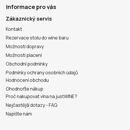
á
Informace pro vás
p
a
Zákaznický servis
t
Kontakt
í
Rezervace stolu do wine baru
Možnosti dopravy
Možnosti placení
Obchodní podmínky
Podmínky ochrany osobních údajů
Hodnocení obchodu
Ohodnoťte nákup
Proč nakupovat vína na justWINE?
Nejčastější dotazy - FAQ
Napište nám