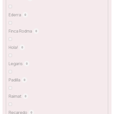
Ederra
0
Finca Rodma
0
Hola!
0
Legaris
0
Padilla
0
Raimat
0
Recaredo
0