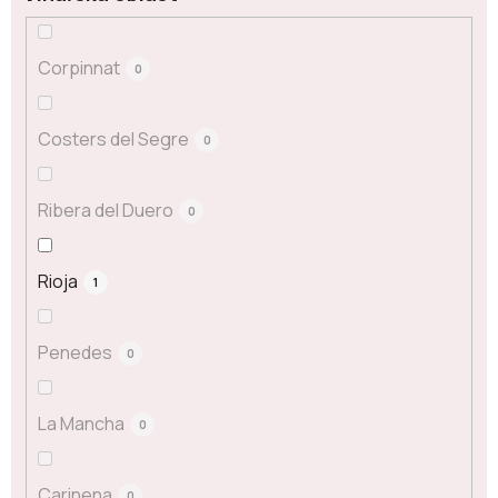
Corpinnat
0
Costers del Segre
0
Ribera del Duero
0
Rioja
1
Penedes
0
La Mancha
0
Carinena
0