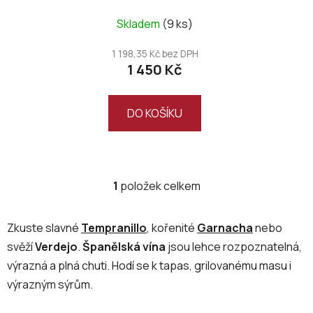
u
k
Skladem
(9 ks)
t
1 198,35 Kč bez DPH
ů
1 450 Kč
DO KOŠÍKU
1
položek celkem
O
v
l
Zkuste slavné
Tempranillo
, kořenité
Garnacha
nebo
á
svěží
Verdejo
.
Španělská vína
jsou lehce rozpoznatelná,
d
výrazná a plná chuti. Hodí se k tapas, grilovanému masu i
a
c
výrazným sýrům.
í