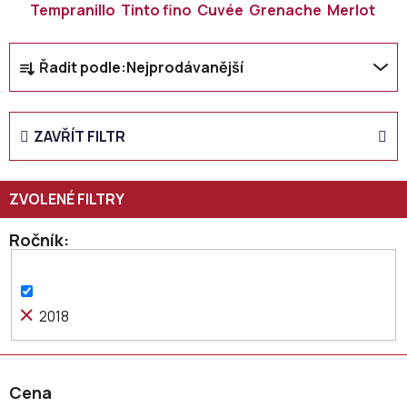
Tempranillo
Tinto fino
Cuvée
Grenache
Merlot
Ř
Řadit podle:
Nejprodávanější
a
z
e
ZAVŘÍT FILTR
n
í
p
r
o
Ročník
d
u
k
2018
t
ů
Cena