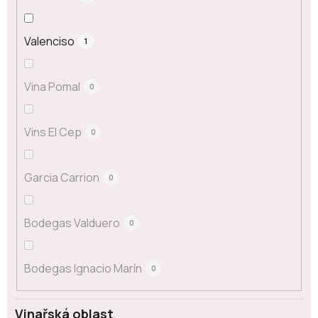
Valenciso
1
Vina Pomal
0
Vins El Cep
0
Garcia Carrion
0
Bodegas Valduero
0
Bodegas Ignacio Marín
0
Vinařská oblast