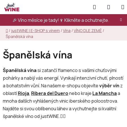
Přejít
Hledat
NÁKUP
na
KOŠÍK
obsah
🎉 Víno měsíce je tady!🍷
Klikněte a ochutnejte.
Domů
/
justWINE | E-SHOP s vínem
/
Vína
/
VÍNO DLE ZEMĚ
/
Španělská vína
Španělská vína
Španělská vína
si zatančí flamenco s vašimi chuťovými
pohárky a nabijí vás energií. Vynikají intenzivní chutí, plností
a bohatstvím vůní. Na našem e-shopu objevíte
výběr vín
z
oblastí
Rioja
,
Ribera del Duero
nebo kraje
La Mancha
a
mnoha dalších vyhlášených vinic iberského poloostrova.
Najděte si svou oblíbenou láhev a vychutnejte si kvalitní
španělské víno od justWINE.👇🏻