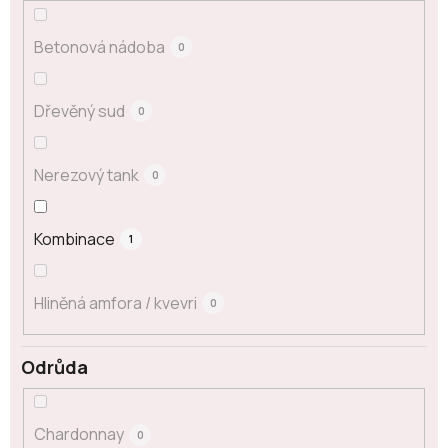
Betonová nádoba
0
Dřevěný sud
0
Nerezový tank
0
Kombinace
1
Hliněná amfora / kvevri
0
Odrůda
Chardonnay
0