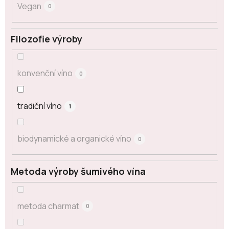
Vegan
0
Filozofie výroby
konvenční víno
0
tradiční víno
1
biodynamické a organické víno
0
Metoda výroby šumivého vína
metoda charmat
0