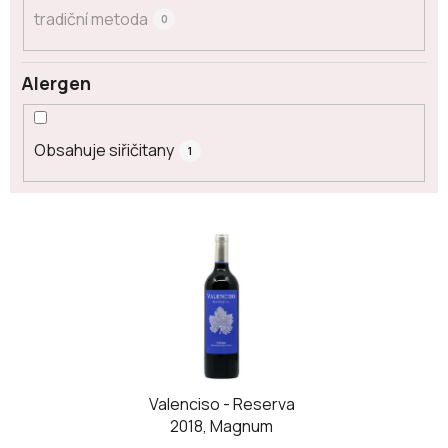
tradiční metoda
0
Alergen
Obsahuje siřičitany
1
V
ý
p
i
s
p
r
o
Valenciso - Reserva
2018, Magnum
d