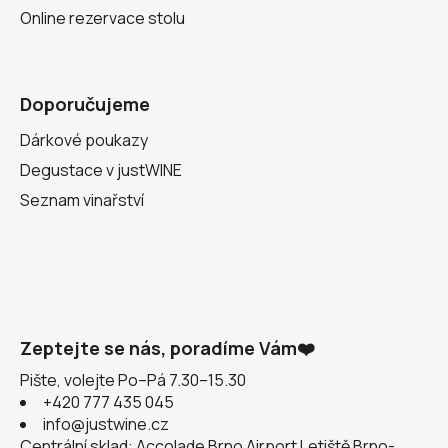
Online rezervace stolu
Doporučujeme
Dárkové poukazy
Degustace v justWINE
Seznam vinařství
Zeptejte se nás, poradíme Vám❤️
Pište, volejte Po–Pá 7.30–15.30
+420 777 435 045
info@justwine.cz
Centrální sklad: Accolade Brno Airport Letiště Brno-