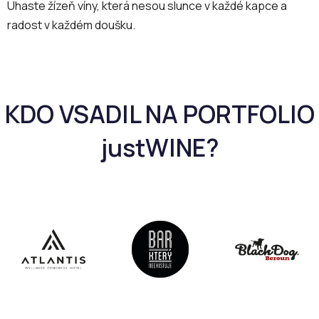
p
Uhaste žízeň víny, která nesou slunce v každé kapce a
r
radost v každém doušku.
v
k
y
v
ý
p
i
s
u