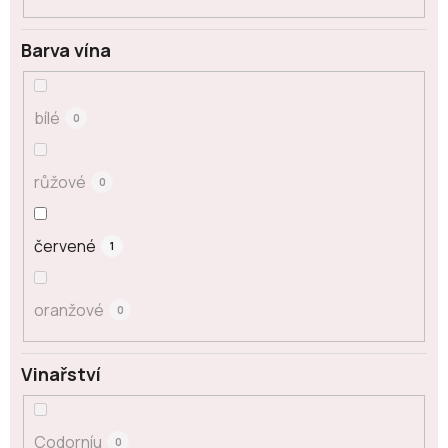
Barva vína
bílé
0
růžové
0
červené
1
oranžové
0
Vinařství
Codorníu
0