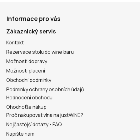
Z
á
Informace pro vás
p
a
Zákaznický servis
t
Kontakt
í
Rezervace stolu do wine baru
Možnosti dopravy
Možnosti placení
Obchodní podmínky
Podmínky ochrany osobních údajů
Hodnocení obchodu
Ohodnoťte nákup
Proč nakupovat vína na justWINE?
Nejčastější dotazy - FAQ
Napište nám