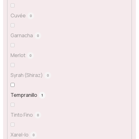
Cuvée
0
Garnacha
0
Merlot
0
Syrah (Shiraz)
0
Tempranillo
1
Tinto Fino
0
Xarel-lo
0