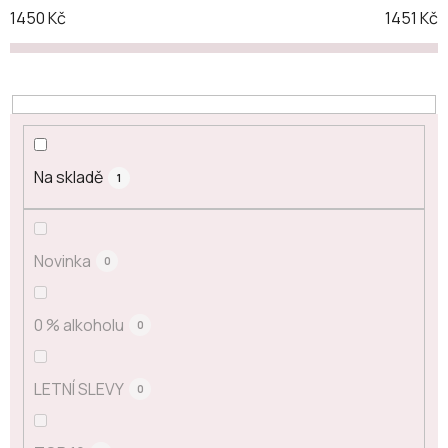
1450
Kč
1451
Kč
Na skladě
1
Novinka
0
0 % alkoholu
0
LETNÍ SLEVY
0