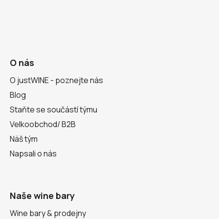
O nás
O justWINE - poznejte nás
Blog
Staňte se součástí týmu
Velkoobchod/ B2B
Náš tým
Napsali o nás
Naše wine bary
Wine bary & prodejny