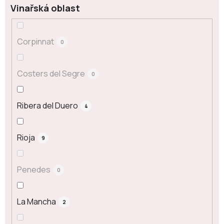
Vinařská oblast
Corpinnat
0
Costers del Segre
0
Ribera del Duero
4
Rioja
9
Penedes
0
La Mancha
2