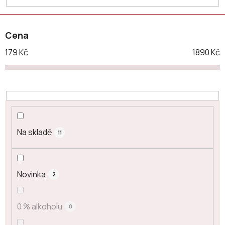
t
ů
Cena
179
Kč
1890
Kč
Na skladě
11
Novinka
2
0 % alkoholu
0