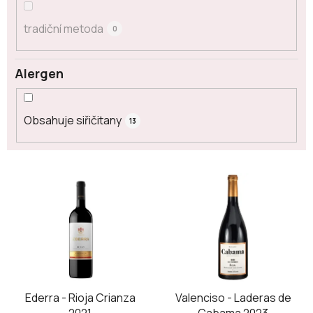
tradiční metoda
0
Alergen
Obsahuje siřičitany
13
V
ý
p
i
s
p
r
o
Ederra - Rioja Crianza
Valenciso - Laderas de
2021
Cabama 2023