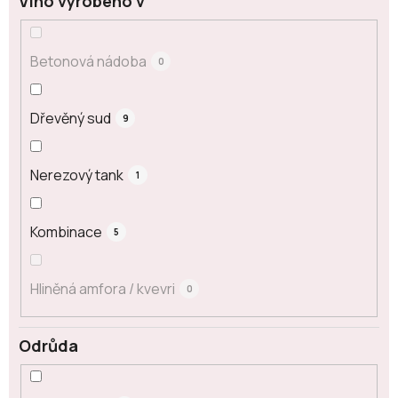
Víno vyrobeno v
Betonová nádoba
0
Dřevěný sud
9
Nerezový tank
1
Kombinace
5
Hliněná amfora / kvevri
0
Odrůda