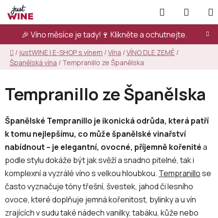
Přejít
Hledat
NÁKUP
na
KOŠÍK
obsah
🎉 Víno měsíce je tady!🍷
Klikněte a ochutnejte.
Domů
/
justWINE | E-SHOP s vínem
/
Vína
/
VÍNO DLE ZEMĚ
/
Španělská vína
/
Tempranillo ze Španělska
Tempranillo ze Španělska
Španělské Tempranillo je ikonická odrůda, která patří
k tomu nejlepšímu, co může španělské vinařství
nabídnout – je elegantní, ovocné, příjemně kořenité
a
podle stylu dokáže být jak svěží a snadno pitelné, tak i
komplexní a vyzrálé víno s velkou hloubkou.
Tempranillo
se
často vyznačuje tóny třešní, švestek, jahod či lesního
ovoce, které doplňuje jemná kořenitost, bylinky a u vín
zrajících v sudu také nádech vanilky, tabáku, kůže nebo