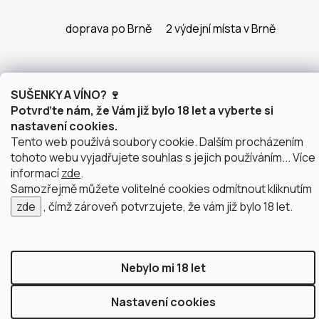
doprava po Brně
2 výdejní místa v Brně
SUŠENKY A VÍNO? 🍷
Vytvořil Shoptet
Potvrďte nám, že Vám již bylo 18 let a vyberte si
Copyright 2026
justWINE
. Všechna práva vyhrazena.
nastavení cookies.
Upravit nastavení cookies
Tento web používá soubory cookie. Dalším procházením
tohoto webu vyjadřujete souhlas s jejich používáním... Více
informací
zde
.
Samozřejmě můžete volitelné cookies odmítnout kliknutím
zde
, čímž zároveň potvrzujete, že vám již bylo 18 let.
Nebylo mi 18 let
Nastavení cookies