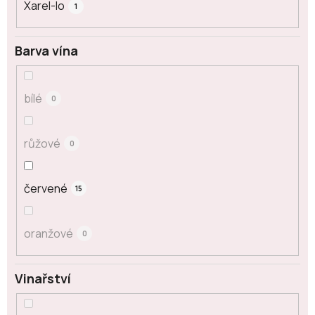
Xarel-lo
1
Barva vína
bílé
0
růžové
0
červené
15
oranžové
0
Vinařství