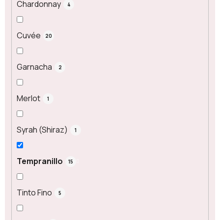
Chardonnay
4
Cuvée
20
Garnacha
2
Merlot
1
Syrah (Shiraz)
1
Tempranillo
15
Tinto Fino
5