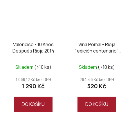
Valenciso - 10 Anos
Vina Pomal - Rioja
Después Rioja 2014
"edición centenario"
Crianza 2022
Skladem
(>10 ks)
Skladem
(>10 ks)
1 066,12 Kč bez DPH
264,46 Kč bez DPH
1 290 Kč
320 Kč
DO KOŠÍKU
DO KOŠÍKU