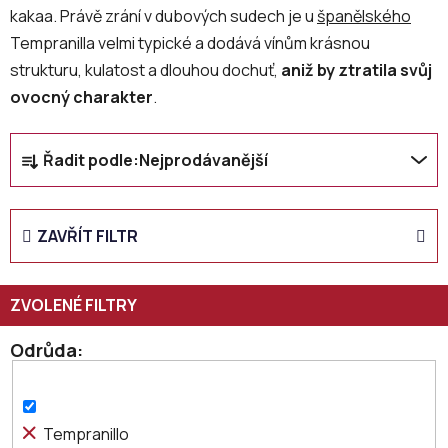
kakaa. Právě zrání v dubových sudech je u
španělského
Tempranilla velmi typické a dodává vínům krásnou
strukturu, kulatost a dlouhou dochuť,
aniž by ztratila svůj
ovocný charakter
.
Ř
Řadit podle:
Nejprodávanější
a
z
e
ZAVŘÍT FILTR
n
í
p
r
o
Odrůda
d
u
k
Tempranillo