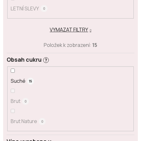
LETNÍ SLEVY
0
VYMAZAT FILTRY
Položek k zobrazení:
15
Obsah cukru
?
Suché
15
Brut
0
Brut Nature
0