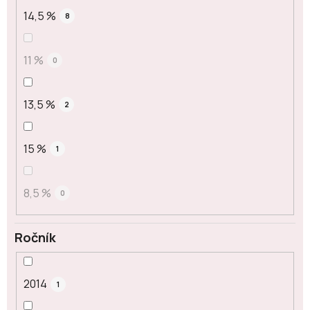
14,5 %
8
11 %
0
13,5 %
2
15 %
1
8,5 %
0
Ročník
2014
1