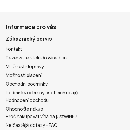
u
Z
á
Informace pro vás
p
a
Zákaznický servis
t
Kontakt
í
Rezervace stolu do wine baru
Možnosti dopravy
Možnosti placení
Obchodní podmínky
Podmínky ochrany osobních údajů
Hodnocení obchodu
Ohodnoťte nákup
Proč nakupovat vína na justWINE?
Nejčastější dotazy - FAQ