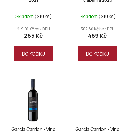
d
u
k
Skladem
(>10 ks)
Skladem
(>10 ks)
t
219,01 Kč bez DPH
387,60 Kč bez DPH
ů
265 Kč
469 Kč
DO KOŠÍKU
DO KOŠÍKU
Garcia Carrion - Vino
Garcia Carrion - Vino