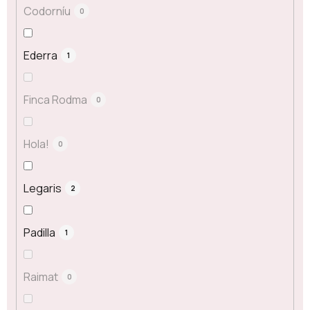
Codorníu
0
Ederra
1
Finca Rodma
0
Hola!
0
Legaris
2
Padilla
1
Raimat
0