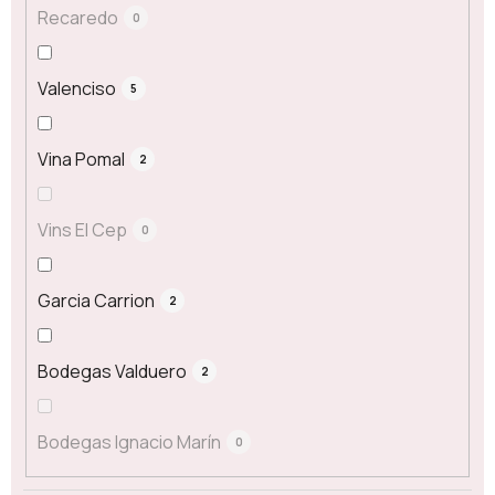
Recaredo
0
Valenciso
5
Vina Pomal
2
Vins El Cep
0
Garcia Carrion
2
Bodegas Valduero
2
Bodegas Ignacio Marín
0