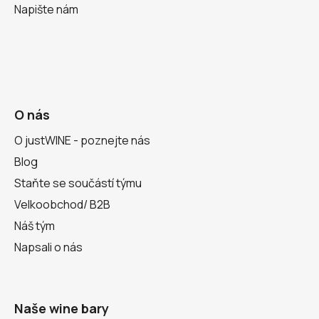
Napište nám
O nás
O justWINE - poznejte nás
Blog
Staňte se součástí týmu
Velkoobchod/ B2B
Náš tým
Napsali o nás
Naše wine bary