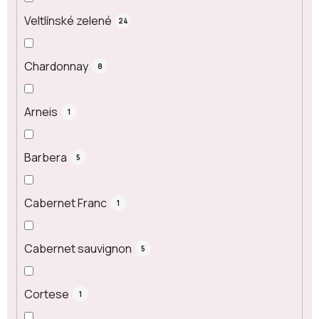
Veltlínské zelené
24
Chardonnay
8
Arneis
1
Barbera
5
Cabernet Franc
1
Cabernet sauvignon
5
Cortese
1