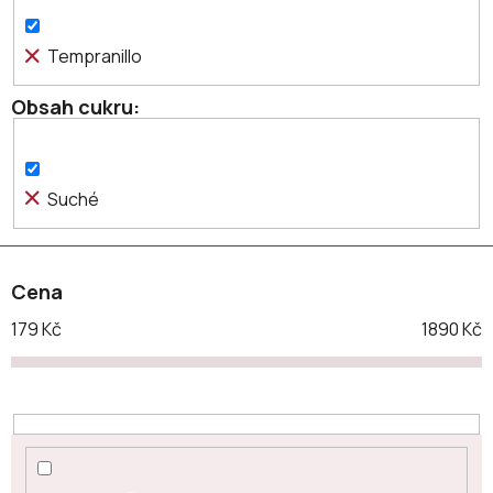
u
k
Tempranillo
t
ů
Obsah cukru
Suché
Cena
179
Kč
1890
Kč