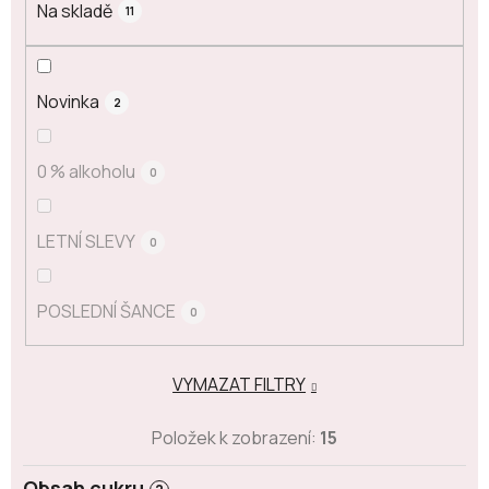
Na skladě
11
Novinka
2
0 % alkoholu
0
LETNÍ SLEVY
0
POSLEDNÍ ŠANCE
0
VYMAZAT FILTRY
Položek k zobrazení:
15
Obsah cukru