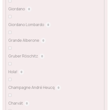
Giordano
0
Giordano Lombardo
0
Grande Alberone
0
Gruber Röschitz
0
Hola!
0
Champagne André Heucq
0
Charvát
0