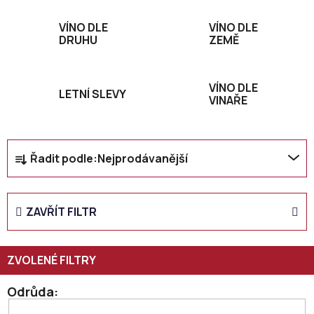
VÍNO DLE
VÍNO DLE
DRUHU
ZEMĚ
VÍNO DLE
LETNÍ SLEVY
VINAŘE
Ř
Řadit podle:
Nejprodávanější
a
z
e
ZAVŘÍT FILTR
n
í
p
r
o
Odrůda
d