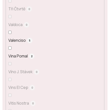
Tři Čtvrtě
0
Valdoca
0
Valenciso
5
Vina Pomal
2
Víno J. Stávek
0
Vins El Cep
0
Vitis Nostra
0