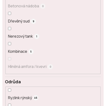
Betonová nádoba
0
Dřevěný sud
9
Nerezový tank
1
Kombinace
5
Hliněná amfora / kvevri
0
Odrůda
Ryzlink rýnský
46