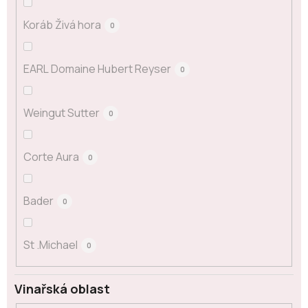
Koráb Živá hora
0
EARL Domaine Hubert Reyser
0
Weingut Sutter
0
Corte Aura
0
Bader
0
St .Michael
0
Vinařská oblast