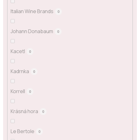
Italian Wine Brands
0
Johann Donabaum
0
Kacetl
0
Kadrnka
0
Korrell
0
Krásná hora
0
Le Bertole
0