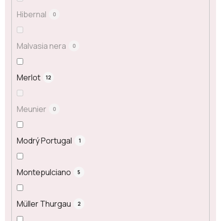
Hibernal
0
Malvasia nera
0
Merlot
12
Meunier
0
Modrý Portugal
1
Montepulciano
5
Müller Thurgau
2