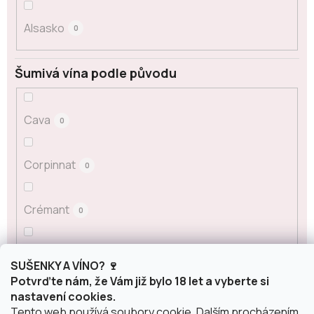
Alsasko
0
Šumivá vína podle původu
Cava
0
Corpinnat
0
Crémant
0
Franciacorta
0
SUŠENKY A VÍNO? 🍷
Potvrďte nám, že Vám již bylo 18 let a vyberte si
nastavení cookies.
Champagne
0
Tento web používá soubory cookie. Dalším procházením