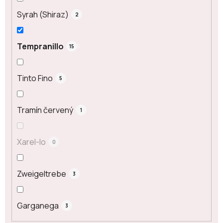
Syrah (Shiraz)
2
Tempranillo
15
Tinto Fino
5
Tramín červený
1
Xarel-lo
0
Zweigeltrebe
3
Garganega
3