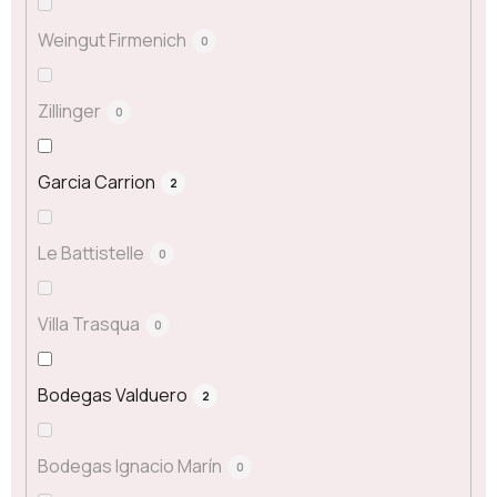
Weingut Firmenich
0
Zillinger
0
Garcia Carrion
2
Le Battistelle
0
Villa Trasqua
0
Bodegas Valduero
2
Bodegas Ignacio Marín
0