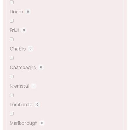
Douro
0
Friuli
0
Chablis
0
Champagne
0
Kremstal
0
Lombardie
0
Marlborough
0