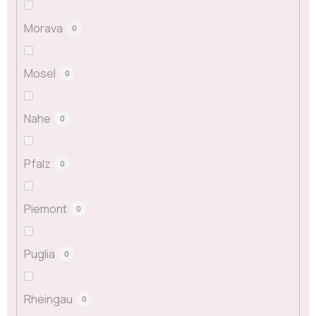
Morava
0
Mosel
0
Nahe
0
Pfalz
0
Piemont
0
Puglia
0
Rheingau
0