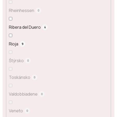
Rheinhessen
0
Ribera del Duero
4
Rioja
9
Štýrsko
0
Toskánsko
0
Valdobbiadene
0
Veneto
0