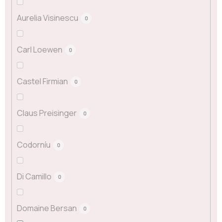
Aurelia Visinescu
0
Carl Loewen
0
Castel Firmian
0
Claus Preisinger
0
Codorníu
0
Di Camillo
0
Domaine Bersan
0