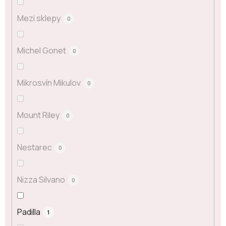
Mezi sklepy
0
Michel Gonet
0
Mikrosvín Mikulov
0
Mount Riley
0
Nestarec
0
Nizza Silvano
0
Padilla
1