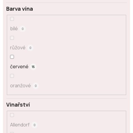
Barva vína
bílé
0
růžové
0
červené
15
oranžové
0
Vinařství
Allendorf
0