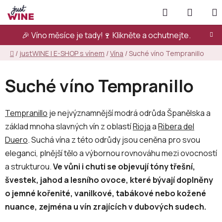
Přejít
Hledat
NÁKUP
na
KOŠÍK
obsah
🎉 Víno měsíce je tady!🍷
Klikněte a ochutnejte.
Domů
/
justWINE | E-SHOP s vínem
/
Vína
/
Suché víno Tempranillo
Suché víno Tempranillo
Tempranillo
je nejvýznamnější modrá odrůda Španělska a
základ mnoha slavných vín z oblastí
Rioja
a
Ribera del
Duero
. Suchá vína z této odrůdy jsou ceněna pro svou
eleganci, plnější tělo a výbornou rovnováhu mezi ovocností
a strukturou.
Ve vůni i chuti se objevují tóny třešní,
švestek, jahod a lesního ovoce, které bývají doplněny
o jemné kořenité, vanilkové, tabákové nebo kožené
nuance, zejména u vín zrajících v dubových sudech.