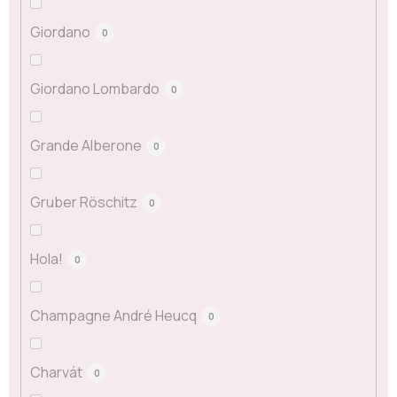
Giordano
0
Giordano Lombardo
0
Grande Alberone
0
Gruber Röschitz
0
Hola!
0
Champagne André Heucq
0
Charvát
0