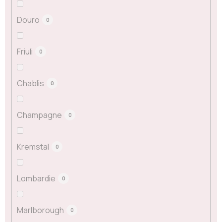
Douro
0
Friuli
0
Chablis
0
Champagne
0
Kremstal
0
Lombardie
0
Marlborough
0