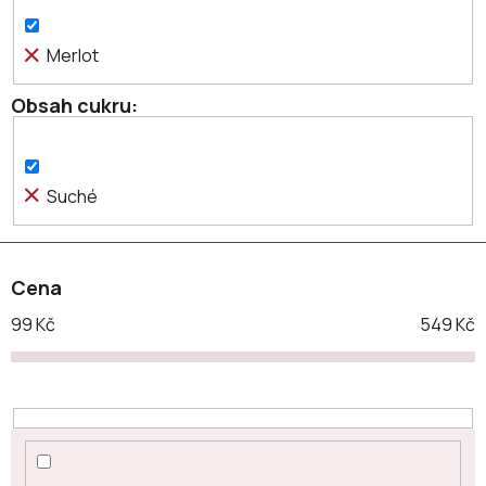
u
k
Merlot
t
ů
Obsah cukru
Suché
Cena
99
Kč
549
Kč