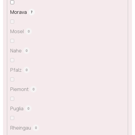
Morava
7
Mosel
0
Nahe
0
Pfalz
0
Piemont
0
Puglia
0
Rheingau
0