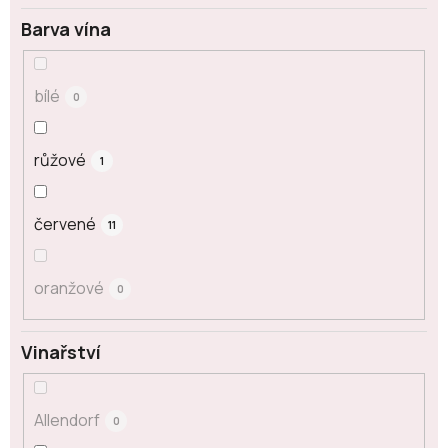
Barva vína
bílé
0
růžové
1
červené
11
oranžové
0
Vinařství
Allendorf
0