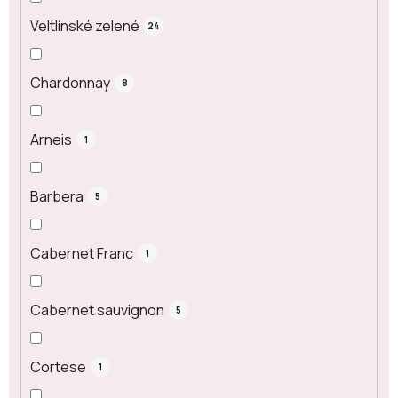
Veltlínské zelené
24
Chardonnay
8
Arneis
1
Barbera
5
Cabernet Franc
1
Cabernet sauvignon
5
Cortese
1