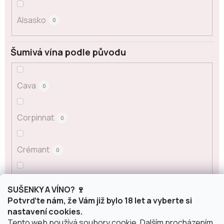
Alsasko
0
Šumivá vína podle původu
Cava
0
Corpinnat
0
Crémant
0
Franciacorta
0
SUŠENKY A VÍNO? 🍷
Potvrďte nám, že Vám již bylo 18 let a vyberte si
nastavení cookies.
Champagne
0
Tento web používá soubory cookie. Dalším procházením