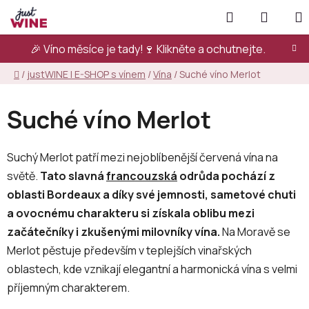
Přejít
Hledat
NÁKUP
na
KOŠÍK
obsah
🎉 Víno měsíce je tady!🍷
Klikněte a ochutnejte.
Domů
/
justWINE | E-SHOP s vínem
/
Vína
/
Suché víno Merlot
Suché víno Merlot
Suchý Merlot patří mezi nejoblíbenější červená vína na
světě.
Tato slavná
francouzská
odrůda pochází z
oblasti Bordeaux a díky své jemnosti, sametové chuti
a ovocnému charakteru si získala oblibu mezi
začátečníky i zkušenými milovníky vína.
Na Moravě se
Merlot pěstuje především v teplejších vinařských
oblastech, kde vznikají elegantní a harmonická vína s velmi
příjemným charakterem.