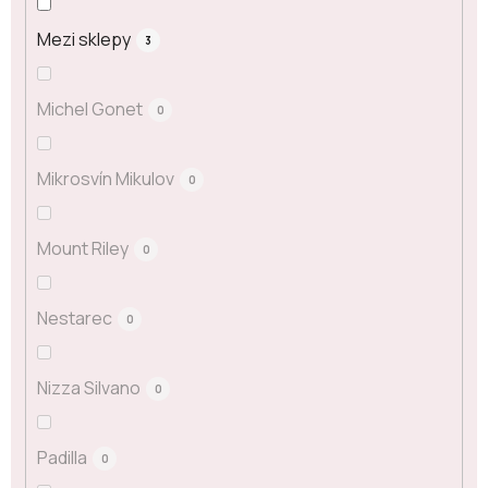
Mezi sklepy
3
Michel Gonet
0
Mikrosvín Mikulov
0
Mount Riley
0
Nestarec
0
Nizza Silvano
0
Padilla
0