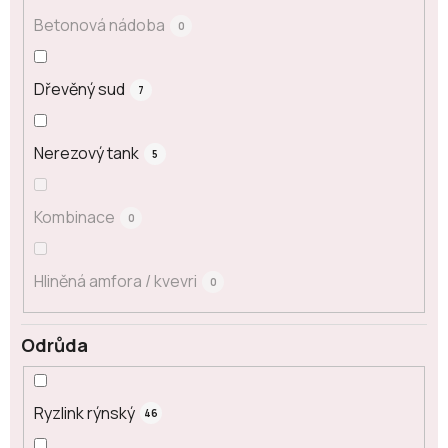
Betonová nádoba
0
Dřevěný sud
7
Nerezový tank
5
Kombinace
0
Hliněná amfora / kvevri
0
Odrůda
Ryzlink rýnský
46