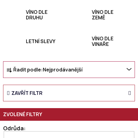
VÍNO DLE
VÍNO DLE
DRUHU
ZEMĚ
VÍNO DLE
LETNÍ SLEVY
VINAŘE
Ř
Řadit podle:
Nejprodávanější
a
z
e
ZAVŘÍT FILTR
n
í
p
r
o
Odrůda
d