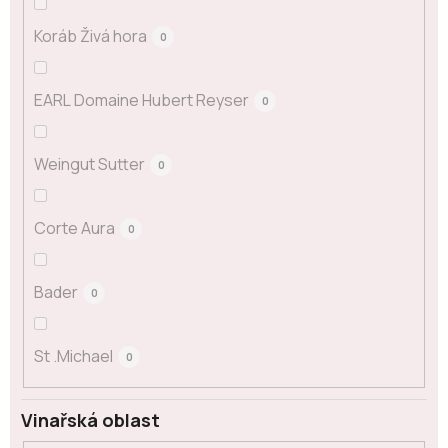
Koráb Živá hora
0
EARL Domaine Hubert Reyser
0
Weingut Sutter
0
Corte Aura
0
Bader
0
St .Michael
0
Vinařská oblast