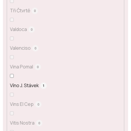
Tři Čtvrtě
0
Valdoca
0
Valenciso
0
Vina Pomal
0
Víno J. Stávek
1
Vins El Cep
0
Vitis Nostra
0