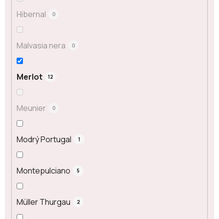
Hibernal
0
Malvasia nera
0
Merlot
12
Meunier
0
Modrý Portugal
1
Montepulciano
5
Müller Thurgau
2