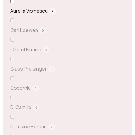
Aurelia Visinescu
2
Carl Loewen
0
Castel Firmian
0
Claus Preisinger
0
Codorníu
0
Di Camillo
0
Domaine Bersan
0