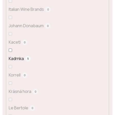
Italian Wine Brands
0
Johann Donabaum
0
Kacetl
0
Kadrnka
1
Korrell
0
Krásná hora
0
Le Bertole
0