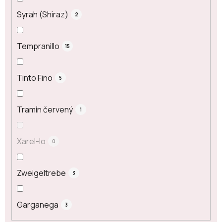
Syrah (Shiraz)
2
Tempranillo
15
Tinto Fino
5
Tramín červený
1
Xarel-lo
0
Zweigeltrebe
3
Garganega
3