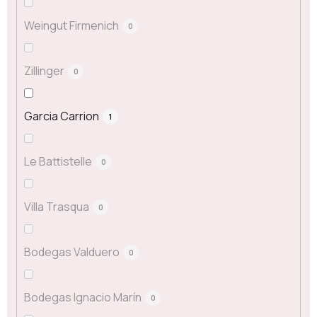
Weingut Firmenich
0
Zillinger
0
Garcia Carrion
1
Le Battistelle
0
Villa Trasqua
0
Bodegas Valduero
0
Bodegas Ignacio Marín
0