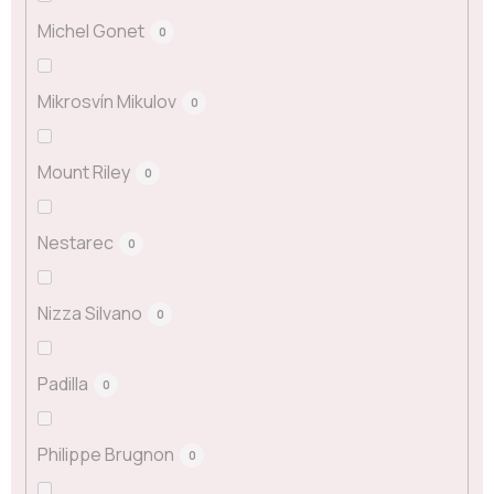
Michel Gonet
0
Mikrosvín Mikulov
0
Mount Riley
0
Nestarec
0
Nizza Silvano
0
Padilla
0
Philippe Brugnon
0