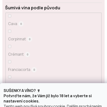
Šumivá vína podle původu
Cava
0
Corpinnat
0
Crémant
0
Franciacorta
0
Champagne
0
SUŠENKY A VÍNO? 🍷
Potvrďte nám, že Vám již bylo 18 let a vyberte si
Prosecco
nastavení cookies.
0
Tento web používá soubory cookie. Dalším procházením