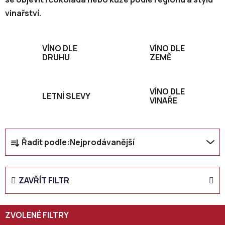
vinařství.
VÍNO DLE
VÍNO DLE
DRUHU
ZEMĚ
VÍNO DLE
LETNÍ SLEVY
VINAŘE
Ř
Řadit podle:
Nejprodávanější
a
z
e
ZAVŘÍT FILTR
n
í
p