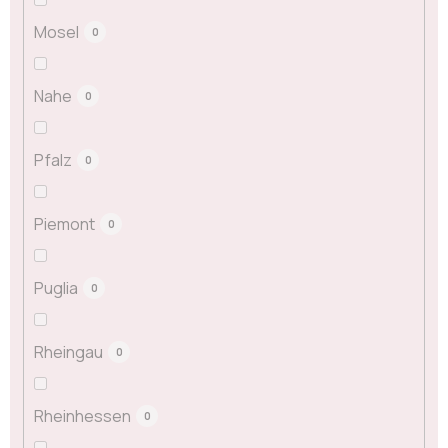
Mosel
0
Nahe
0
Pfalz
0
Piemont
0
Puglia
0
Rheingau
0
Rheinhessen
0