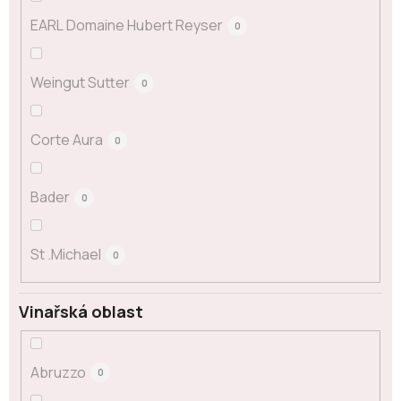
EARL Domaine Hubert Reyser
0
Weingut Sutter
0
Corte Aura
0
Bader
0
St .Michael
0
Vinařská oblast
Abruzzo
0