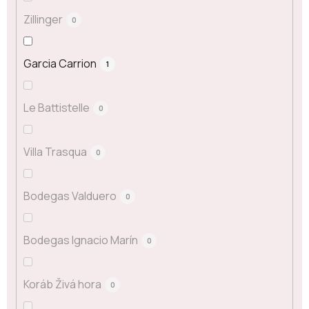
Zillinger
0
Garcia Carrion
1
Le Battistelle
0
Villa Trasqua
0
Bodegas Valduero
0
Bodegas Ignacio Marín
0
Koráb Živá hora
0