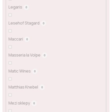
Legaris
0
Lesehof Stagard
0
Maccari
0
Masseria la Volpe
0
Matic Wines
0
Matthias Knebel
0
Mezi sklepy
0