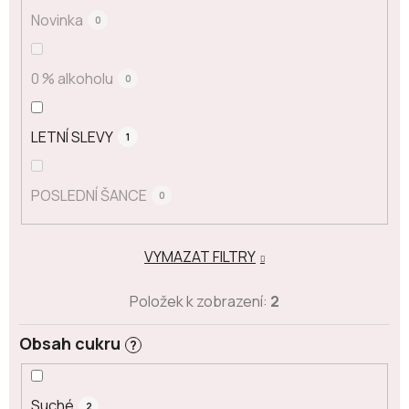
Novinka
0
0 % alkoholu
0
LETNÍ SLEVY
1
POSLEDNÍ ŠANCE
0
VYMAZAT FILTRY
Položek k zobrazení:
2
Obsah cukru
?
Suché
2