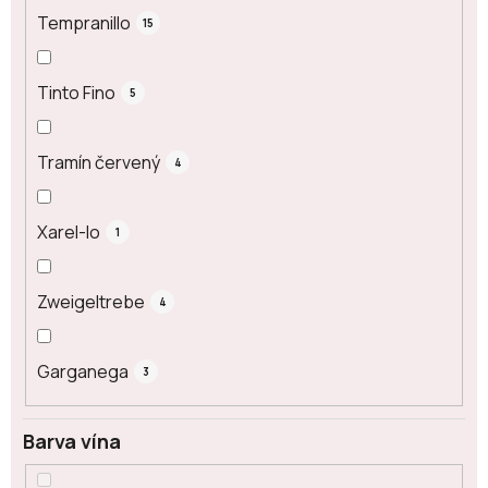
Tempranillo
15
Tinto Fino
5
Tramín červený
4
Xarel-lo
1
Zweigeltrebe
4
Garganega
3
Barva vína