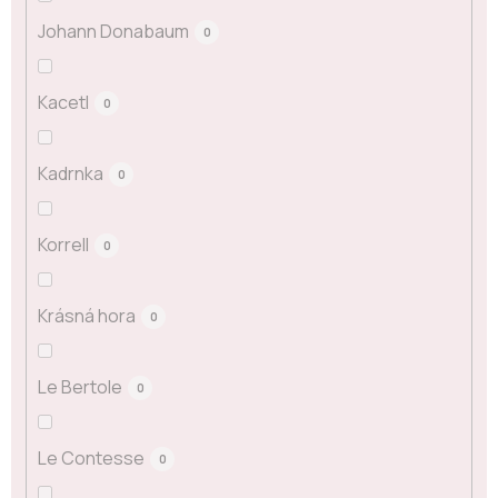
Johann Donabaum
0
Kacetl
0
Kadrnka
0
Korrell
0
Krásná hora
0
Le Bertole
0
Le Contesse
0