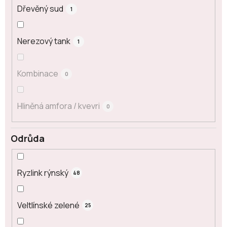
Dřevěný sud
1
Nerezový tank
1
Kombinace
0
Hliněná amfora / kvevri
0
Odrůda
Ryzlink rýnský
48
Veltlínské zelené
25