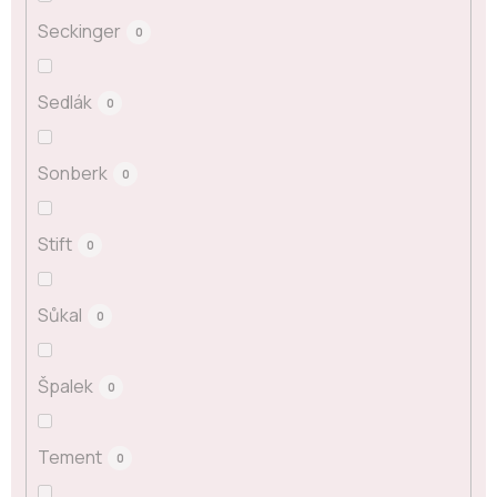
Seckinger
0
Sedlák
0
Sonberk
0
Stift
0
Sůkal
0
Špalek
0
Tement
0