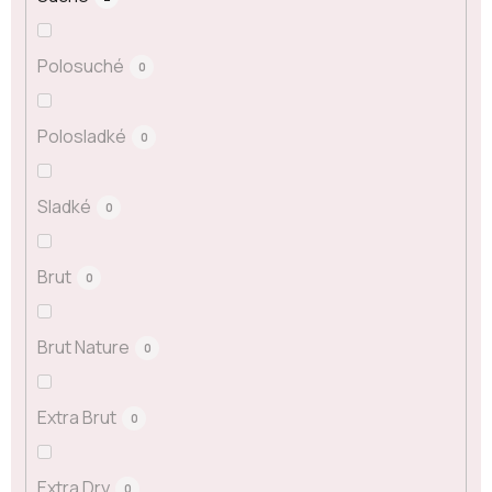
Polosuché
0
Polosladké
0
Sladké
0
Brut
0
Brut Nature
0
Extra Brut
0
Extra Dry
0