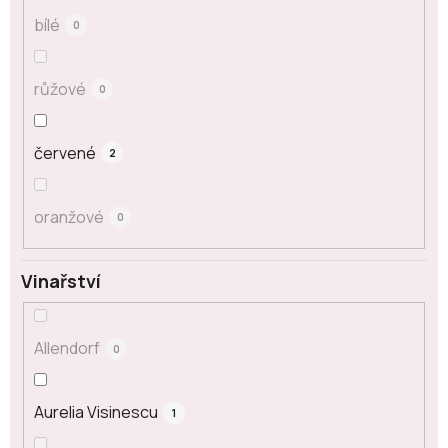
bílé
0
růžové
0
červené
2
oranžové
0
Vinařství
Allendorf
0
Aurelia Visinescu
1