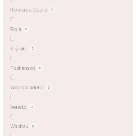
Ribera del Duero
0
Rioja
0
Štýrsko
0
Toskánsko
0
Valdobbiadene
0
Veneto
0
Wachau
0