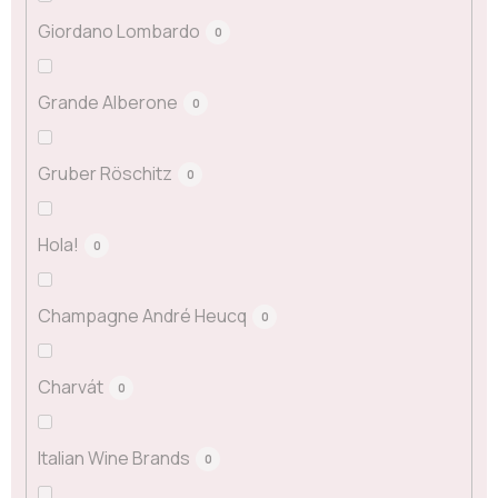
Giordano Lombardo
0
Grande Alberone
0
Gruber Röschitz
0
Hola!
0
Champagne André Heucq
0
Charvát
0
Italian Wine Brands
0