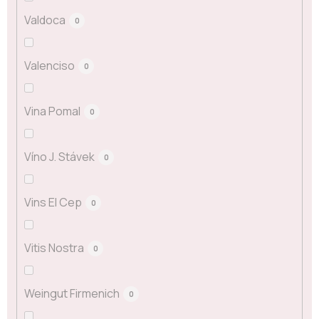
Valdoca
0
Valenciso
0
Vina Pomal
0
Víno J. Stávek
0
Vins El Cep
0
Vitis Nostra
0
Weingut Firmenich
0