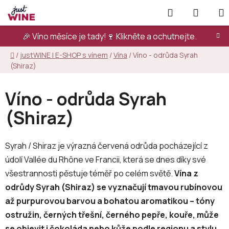
Přejít
Hledat
NÁKUP
na
KOŠÍK
obsah
🎉 Víno měsíce je tady!🍷
Klikněte a ochutnejte.
Domů
/
justWINE | E-SHOP s vínem
/
Vína
/
Víno - odrůda Syrah
(Shiraz)
Víno - odrůda Syrah
(Shiraz)
Syrah / Shiraz je výrazná červená odrůda pocházející z
údolí Vallée du Rhône ve Francii, která se dnes díky své
všestrannosti pěstuje téměř po celém světě.
Vína z
odrůdy Syrah (Shiraz) se vyznačují tmavou rubínovou
až purpurovou barvou a bohatou aromatikou – tóny
ostružin, černých třešní, černého pepře, kouře, může
se objevit i čokoláda nebo kůže podle regionu a stylu