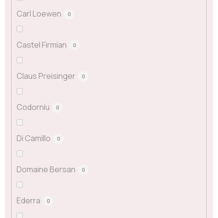
Carl Loewen
0
Castel Firmian
0
Claus Preisinger
0
Codorníu
0
Di Camillo
0
Domaine Bersan
0
Ederra
0