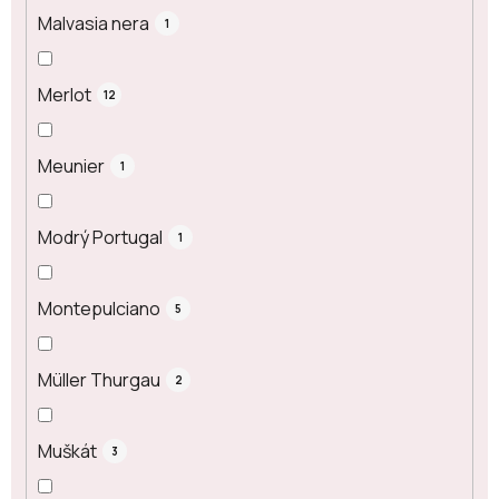
Malvasia nera
1
Merlot
12
Meunier
1
Modrý Portugal
1
Montepulciano
5
Müller Thurgau
2
Muškát
3