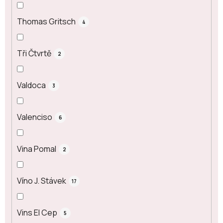
Thomas Gritsch
4
Tři Čtvrtě
2
Valdoca
3
Valenciso
6
Vina Pomal
2
Víno J. Stávek
17
Vins El Cep
5