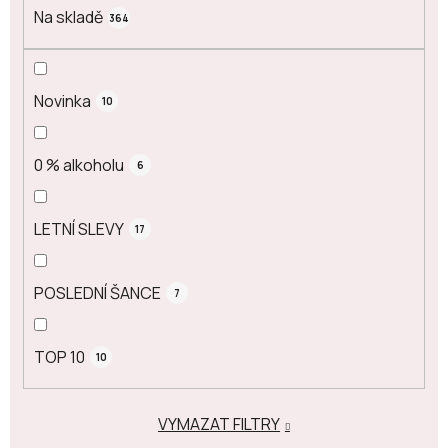
Na skladě
364
Novinka
10
0 % alkoholu
6
LETNÍ SLEVY
17
POSLEDNÍ ŠANCE
7
TOP 10
10
VYMAZAT FILTRY