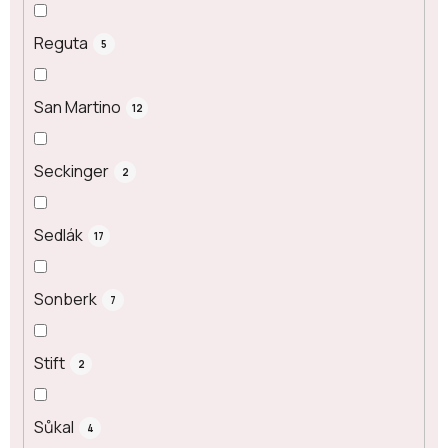
Reguta
5
San Martino
12
Seckinger
2
Sedlák
17
Sonberk
7
Stift
2
Sůkal
4