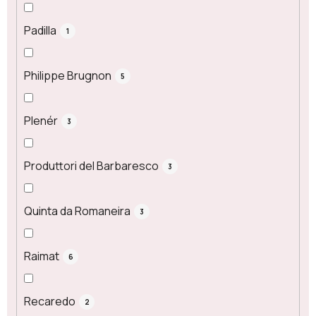
Padilla
1
Philippe Brugnon
5
Plenér
3
Produttori del Barbaresco
3
Quinta da Romaneira
3
Raimat
6
Recaredo
2