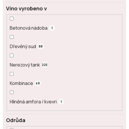
Víno vyrobeno v
Betonová nádoba
1
Dřevěný sud
88
Nerezový tank
225
Kombinace
49
Hliněná amfora / kvevri
1
Odrůda