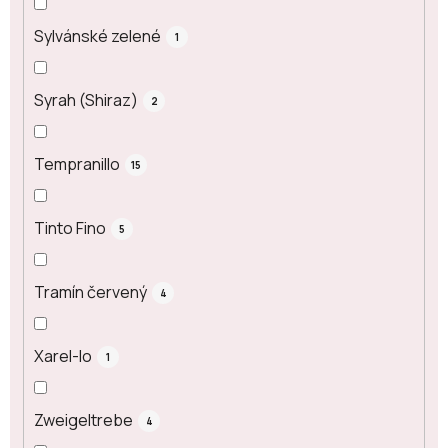
Sylvánské zelené
1
Syrah (Shiraz)
2
Tempranillo
15
Tinto Fino
5
Tramín červený
4
Xarel-lo
1
Zweigeltrebe
4