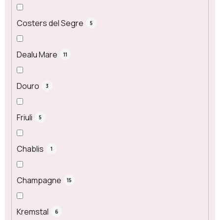
Costers del Segre
5
Dealu Mare
11
Douro
3
Friuli
5
Chablis
1
Champagne
15
Kremstal
6