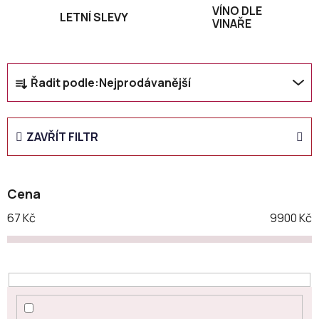
VÍNO DLE
LETNÍ SLEVY
VINAŘE
Ř
Řadit podle:
Nejprodávanější
a
z
e
ZAVŘÍT FILTR
n
í
p
Cena
r
o
67
Kč
9900
Kč
d
u
k
t
ů