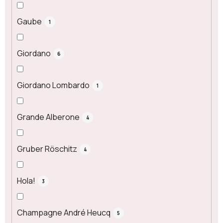
Gaube
1
Giordano
6
Giordano Lombardo
1
Grande Alberone
4
Gruber Röschitz
4
Hola!
3
Champagne André Heucq
5