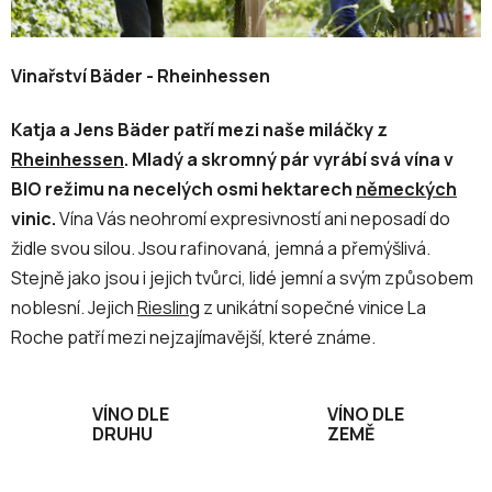
Vinařství Bäder - Rheinhessen
Katja a Jens Bäder patří mezi naše miláčky z
Rheinhessen
. Mladý a skromný pár vyrábí svá vína v
BIO režimu na necelých osmi hektarech
německých
vinic.
Vína Vás neohromí expresivností ani neposadí do
židle svou silou. Jsou rafinovaná, jemná a přemýšlivá.
Stejně jako jsou i jejich tvůrci, lidé jemní a svým způsobem
noblesní. Jejich
Riesling
z unikátní sopečné vinice La
Roche patří mezi nejzajímavější, které známe.
VÍNO DLE
VÍNO DLE
DRUHU
ZEMĚ