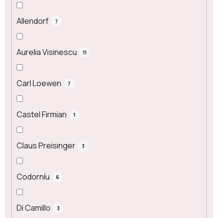
Allendorf
7
Aurelia Visinescu
11
Carl Loewen
7
Castel Firmian
1
Claus Preisinger
3
Codorníu
6
Di Camillo
3