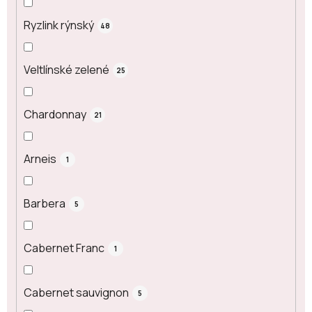
Ryzlink rýnský
48
Veltlínské zelené
25
Chardonnay
21
Arneis
1
Barbera
5
Cabernet Franc
1
Cabernet sauvignon
5