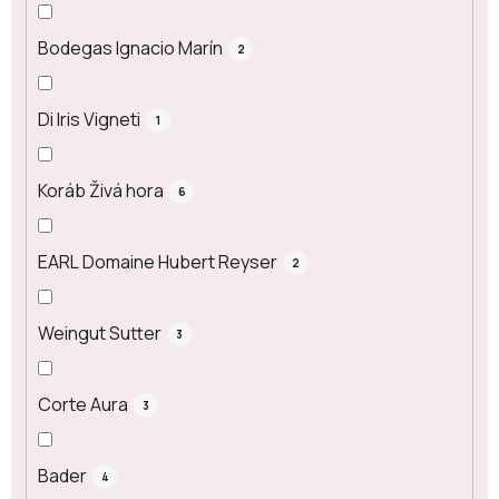
Bodegas Ignacio Marín
2
Di Iris Vigneti
1
Koráb Živá hora
6
EARL Domaine Hubert Reyser
2
Weingut Sutter
3
Corte Aura
3
Bader
4