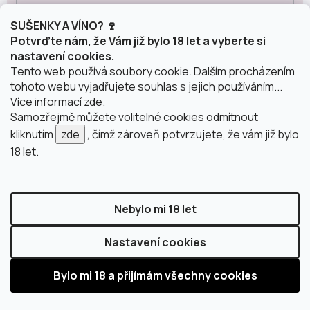
SUŠENKY A VÍNO? 🍷
Carinena
2
Potvrďte nám, že Vám již bylo 18 let a vyberte si
nastavení cookies.
Tento web používá soubory cookie. Dalším procházením
Sicílie
1
tohoto webu vyjadřujete souhlas s jejich používáním...
Více informací
zde
.
Samozřejmě můžete volitelné cookies odmítnout
Alsasko
2
kliknutím
zde
, čímž zároveň potvrzujete, že vám již bylo
18 let.
Šumivá vína podle původu
Nebylo mi 18 let
Cava
14
Nastavení cookies
Corpinnat
2
Crémant
3