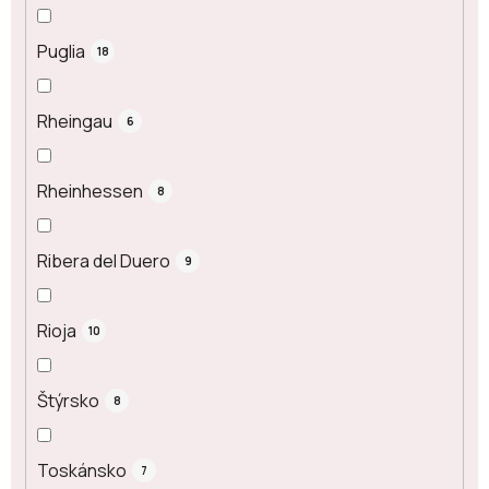
Puglia
18
Rheingau
6
Rheinhessen
8
Ribera del Duero
9
Rioja
10
Štýrsko
8
Toskánsko
7