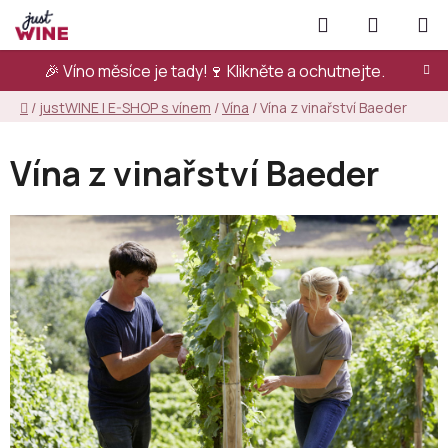
Přejít
Hledat
NÁKUPN
na
KOŠÍK
obsah
🎉 Víno měsíce je tady!🍷
Klikněte a ochutnejte.
Domů
/
justWINE | E-SHOP s vínem
/
Vína
/
Vína z vinařství Baeder
Vína z vinařství Baeder