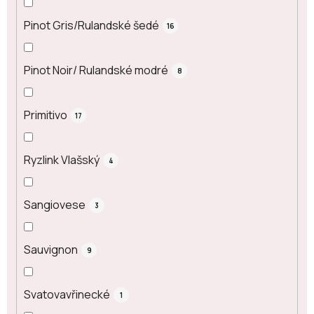
Pinot Gris/Rulandské šedé
16
Pinot Noir/ Rulandské modré
8
Primitivo
17
Ryzlink Vlašský
4
Sangiovese
3
Sauvignon
9
Svatovavřinecké
1