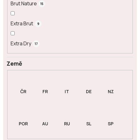
Brut Nature
15
Extra Brut
9
Extra Dry
17
Země