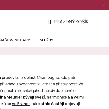
PRÁZDNÝ KOŠÍK
NÁKUPNÍ
KOŠÍK
NAŠE WINE BARY
SLUŽBY
á především z oblasti
Champagne
, kde patří
říjemnou ovocnost, kulatost a přístupnost. Ve
ešní, malin a lesních jahod, někdy doplněné o
na Meunier bývají svěží, harmonická a velmi
terá se
ve Francii
také stále častěji objevují.