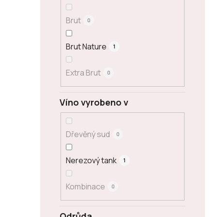
Brut
0
Brut Nature
1
Extra Brut
0
Víno vyrobeno v
Dřevěný sud
0
Nerezový tank
1
Kombinace
0
Odrůda