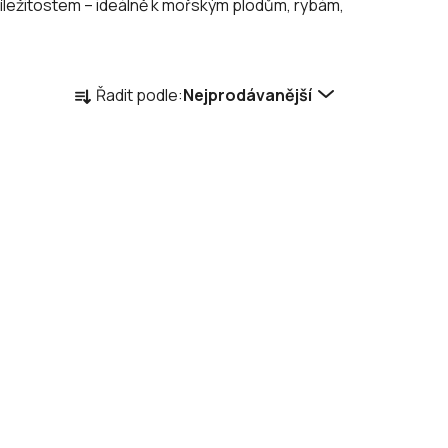
 příležitostem – ideálně k mořským plodům, rybám,
Ř
Řadit podle:
Nejprodávanější
a
z
e
n
í
p
r
o
d
u
k
t
ů