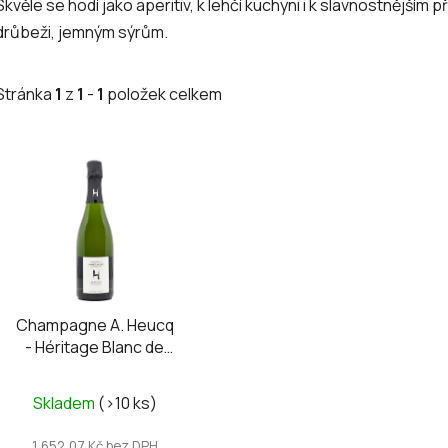
Skvěle se hodí jako aperitiv, k lehčí kuchyni i k slavnostnějším
drůbeži, jemným sýrům.
Stránka
1
z
1
-
1
položek celkem
V
ý
p
i
s
p
r
Champagne A. Heucq
o
- Héritage Blanc de
d
Meunier brut nature
u
Skladem
(>10 ks)
k
t
1 652,07 Kč bez DPH