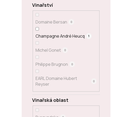
Vinařství
Domaine Bersan
0
Champagne André Heucq
1
Michel Gonet
0
Philippe Brugnon
0
EARL Domaine Hubert
0
Reyser
Vinařská oblast