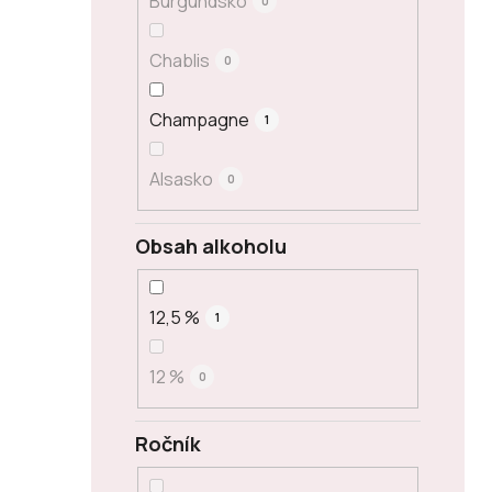
Burgundsko
0
Chablis
0
Champagne
1
Alsasko
0
Obsah alkoholu
12,5 %
1
12 %
0
Ročník