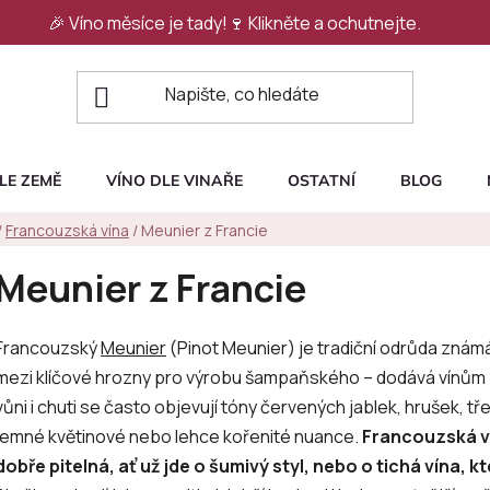
🎉 Víno měsíce je tady!🍷
Klikněte a ochutnejte.
LE ZEMĚ
VÍNO DLE VINAŘE
OSTATNÍ
BLOG
/
Francouzská vína
/
Meunier z Francie
Meunier z Francie
Francouzský
Meunier
(Pinot Meunier) je tradiční odrůda znám
mezi klíčové hrozny pro výrobu šampaňského – dodává vínům p
vůni i chuti se často objevují tóny červených jablek, hrušek, tř
jemné květinové nebo lehce kořenité nuance.
Francouzská ví
dobře pitelná, ať už jde o šumivý styl, nebo o tichá vína, k