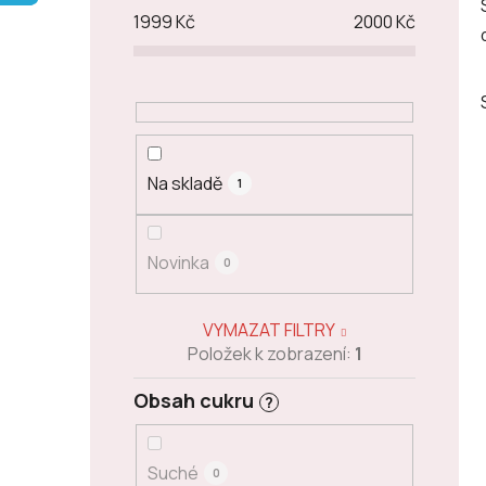
p
1999
Kč
2000
Kč
a
n
e
l
Na skladě
1
Novinka
0
VYMAZAT FILTRY
Položek k zobrazení:
1
Obsah cukru
?
Suché
0