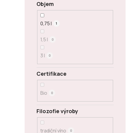
Objem
0,75 l
1
1,5 l
0
3 l
0
Certifikace
Bio
0
Filozofie výroby
tradiční víno
0