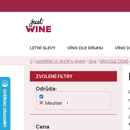
Přejít
na
obsah
LETNÍ SLEVY
VÍNO DLE DRUHU
VÍNO D
Domů
/
justWINE | E-SHOP s vínem
/
Vína
/
VÍNO DLE ZEMĚ
P
o
s
Odrůda
t
r
Meunier
1
a
n
n
Cena
í