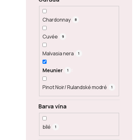
Chardonnay
8
Cuvée
9
Malvasia nera
1
Meunier
1
Pinot Noir/ Rulandské modré
1
Barva vína
bílé
1