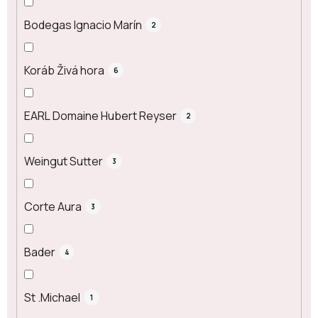
Bodegas Ignacio Marín
2
Koráb Živá hora
6
EARL Domaine Hubert Reyser
2
Weingut Sutter
3
Corte Aura
3
Bader
4
St .Michael
1