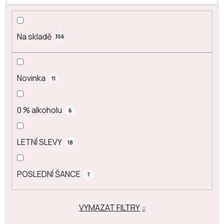
t
ů
Na skladě
356
Novinka
11
0 % alkoholu
6
LETNÍ SLEVY
18
POSLEDNÍ ŠANCE
7
VYMAZAT FILTRY