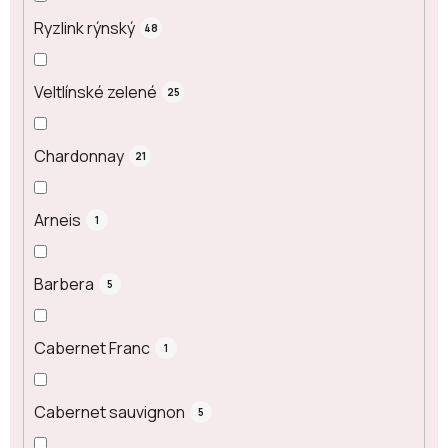
Ryzlink rýnský
48
Veltlínské zelené
25
Chardonnay
21
Arneis
1
Barbera
5
Cabernet Franc
1
Cabernet sauvignon
5