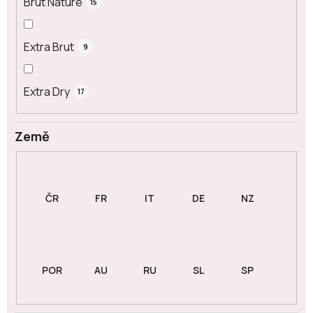
Brut Nature
15
Extra Brut
9
Extra Dry
17
Země