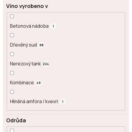
Víno vyrobeno v
Betonová nádoba
1
Dřevěný sud
88
Nerezový tank
224
Kombinace
49
Hliněná amfora / kvevri
1
Odrůda