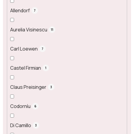
Allendorf
7
Aurelia Visinescu
11
Carl Loewen
7
Castel Firmian
1
Claus Preisinger
3
Codorníu
6
Di Camillo
3