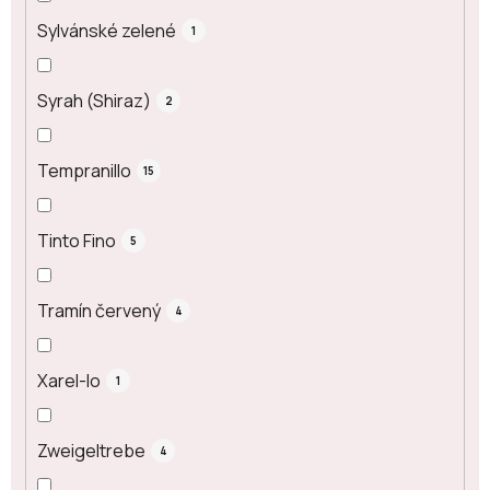
Sylvánské zelené
1
Syrah (Shiraz)
2
Tempranillo
15
Tinto Fino
5
Tramín červený
4
Xarel-lo
1
Zweigeltrebe
4