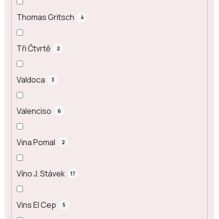
Thomas Gritsch
4
Tři Čtvrtě
2
Valdoca
3
Valenciso
6
Vina Pomal
2
Víno J. Stávek
17
Vins El Cep
5