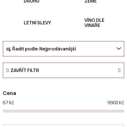
DRUHU
ZEMĚ
VÍNO DLE
LETNÍ SLEVY
VINAŘE
Ř
Řadit podle:
Nejprodávanější
a
z
e
ZAVŘÍT FILTR
n
í
p
Cena
r
o
67
Kč
9900
Kč
d
u
k