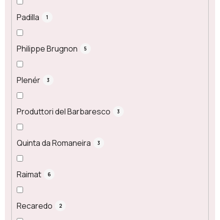
Padilla
1
Philippe Brugnon
5
Plenér
3
Produttori del Barbaresco
3
Quinta da Romaneira
3
Raimat
6
Recaredo
2