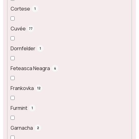
Cortese
1
Cuvée
77
Dornfelder
1
Feteasca Neagra
4
Frankovka
12
Furmint
1
Garnacha
2