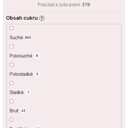
Položek k zobrazení:
378
Obsah cukru
?
Suché
262
Polosuché
8
Polosladké
5
Sladké
7
Brut
43