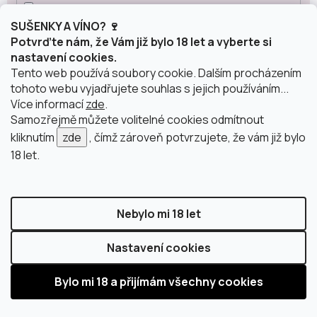
SUŠENKY A VÍNO? 🍷
Champagne
15
Potvrďte nám, že Vám již bylo 18 let a vyberte si
nastavení cookies.
Tento web používá soubory cookie. Dalším procházením
Prosecco
26
tohoto webu vyjadřujete souhlas s jejich používáním...
Více informací
zde
.
Samozřejmě můžete volitelné cookies odmítnout
Sekt
10
kliknutím
zde
, čímž zároveň potvrzujete, že vám již bylo
18 let.
ostatní šumivá vína
19
Obsah alkoholu
Nebylo mi 18 let
Nastavení cookies
0 %
8
12,5 %
67