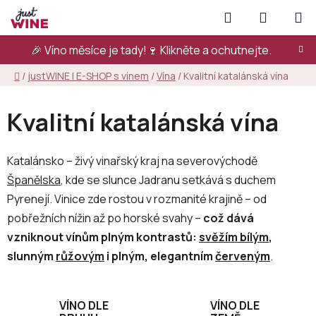
Přejít
Hledat
NÁKUPN
na
KOŠÍK
obsah
🎉 Víno měsíce je tady!🍷
Klikněte a ochutnejte.
Domů
/
justWINE | E-SHOP s vínem
/
Vína
/
Kvalitní katalánská vína
Kvalitní katalánská vína
Katalánsko – živý vinařský kraj na severovýchodě
Španělska
, kde se slunce Jadranu setkává s duchem
Pyrenejí. Vinice zde rostou v rozmanité krajině – od
pobřežních nížin až po horské svahy –
což dává
vzniknout vínům plným kontrastů:
svěžím bílým
,
slunným
růžovým
i plným, elegantním
červeným
.
VÍNO DLE
VÍNO DLE