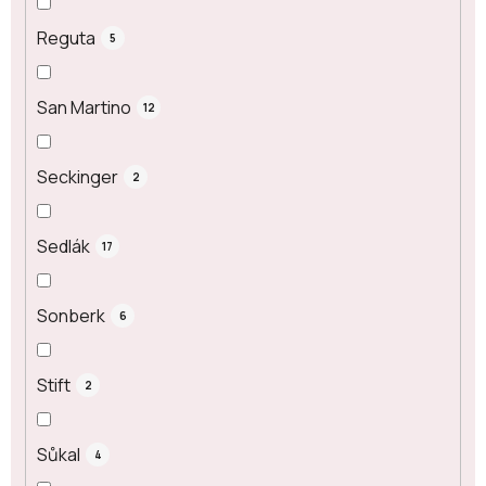
Reguta
5
San Martino
12
Seckinger
2
Sedlák
17
Sonberk
6
Stift
2
Sůkal
4