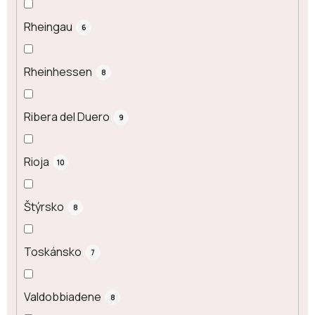
Rheingau
6
Rheinhessen
8
Ribera del Duero
9
Rioja
10
Štýrsko
8
Toskánsko
7
Valdobbiadene
8