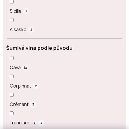
Sicílie
1
Alsasko
2
Šumivá vína podle původu
Cava
14
Corpinnat
2
Crémant
3
Franciacorta
3