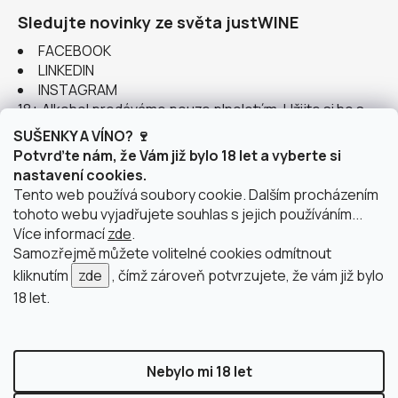
Sledujte novinky ze světa justWINE
FACEBOOK
LINKEDIN
INSTAGRAM
18+ Alkohol prodáváme pouze plnoletým. Užijte si ho s
rozumem.
SUŠENKY A VÍNO? 🍷
Potvrďte nám, že Vám již bylo 18 let a vyberte si
nastavení cookies.
Tento web používá soubory cookie. Dalším procházením
tohoto webu vyjadřujete souhlas s jejich používáním...
Instagram
Více informací
zde
.
Samozřejmě můžete volitelné cookies odmítnout
kliknutím
zde
, čímž zároveň potvrzujete, že vám již bylo
18 let.
doprava po Brně
2 výdejní místa v Brně
Nebylo mi 18 let