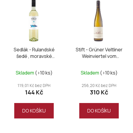
Sedlák - Rulandské
Stift - Grüner Veltliner
šedé , moravské
Weinviertel vom
zemské 2024
Urgestein 2025
Skladem
(>10 ks)
Skladem
(>10 ks)
119,01 Kč bez DPH
256,20 Kč bez DPH
144 Kč
310 Kč
DO KOŠÍKU
DO KOŠÍKU