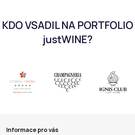
Z
á
Informace pro vás
p