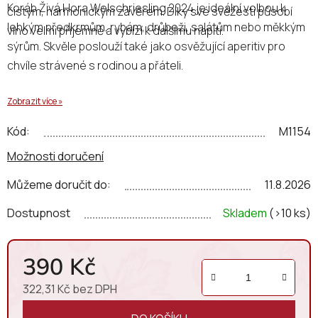
Koráb Živá Hora Welschriesling 2024 je ideální volbou k
čistým, harmonickým závěrem. Díky své svěžesti působí
lehkým předkrmům, rybám, drůbeži, salátům nebo měkkým
víno velmi příjemně a vybízí k dalšímu napití.
sýrům. Skvěle poslouží také jako osvěžující aperitiv pro
chvíle strávené s rodinou a přáteli.
Zobrazit více »
Kód:
M1154
Možnosti doručení
Můžeme doručit do:
11.8.2026
Dostupnost
Skladem
(>10 ks)
390 Kč
322,31 Kč bez DPH
Měrná cena: