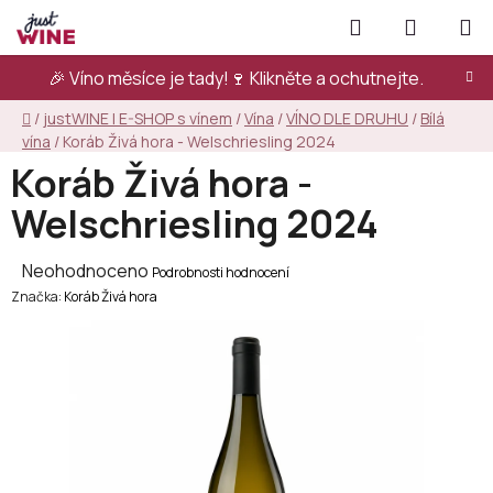
Přejít
Hledat
NÁKUPN
na
KOŠÍK
obsah
🎉 Víno měsíce je tady!🍷
Klikněte a ochutnejte.
Domů
/
justWINE | E-SHOP s vínem
/
Vína
/
VÍNO DLE DRUHU
/
Bílá
vína
/
Koráb Živá hora - Welschriesling 2024
Koráb Živá hora -
Welschriesling 2024
Průměrné
Neohodnoceno
Podrobnosti hodnocení
Značka:
hodnocení
Koráb Živá hora
produktu
je
0,0
z
5
hvězdiček.