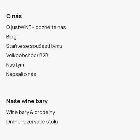
O nás
O justWINE - poznejte nás
Blog
Staňte se součástí týmu
Velkoobchod/ B2B
Náš tým
Napsali o nás
Naše wine bary
Wine bary & prodejny
Online rezervace stolu