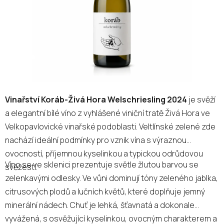
Vinařství Koráb-Živá Hora Welschriesling 2024
je svěží
a elegantní bílé víno z vyhlášené viniční tratě Živá Hora ve
Velkopavlovické vinařské podoblasti. Veltlínské zelené zde
nachází ideální podmínky pro vznik vína s výraznou
ovocností, příjemnou kyselinkou a typickou odrůdovou
Víno se ve sklenici prezentuje světle žlutou barvou se
svěžestí.
zelenkavými odlesky. Ve vůni dominují tóny zeleného jablka,
citrusových plodů a lučních květů, které doplňuje jemný
minerální nádech. Chuť je lehká, šťavnatá a dokonale
vyvážená, s osvěžující kyselinkou, ovocným charakterem a