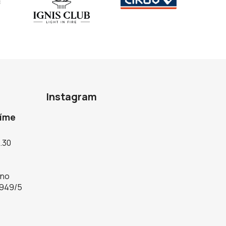
Instagram
díme
5.30
rno
 949/5