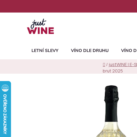
Přejít
na
obsah
LETNÍ SLEVY
VÍNO DLE DRUHU
VÍNO D
Domů
/
justWINE | E-
brut 2025