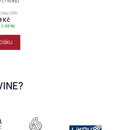
m
(>10 ks)
Kč bez DPH
9 Kč
(–20 %)
OŠÍKU