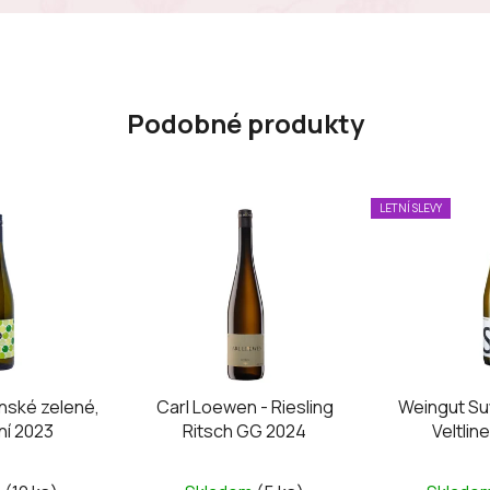
Podobné produkty
LETNÍ SLEVY
ínské zelené,
Carl Loewen - Riesling
Weingut Sut
ní 2023
Ritsch GG 2024
Veltlin