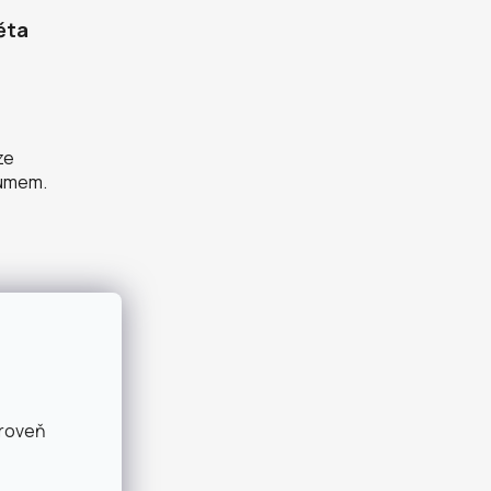
ěta
ze
zumem.
ároveň