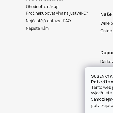
Ohodnoťte nákup
Proč nakupovat vína na justWINE?
Naše 
Nejčastější dotazy - FAQ
Wine b
Napište nám
Online
Dopo
Dárko
Degust
SUŠENKY A 
Seznam
Potvrďte ná
Tento web 
vyjadřujete 
Samozřejmě 
potvrzujete,