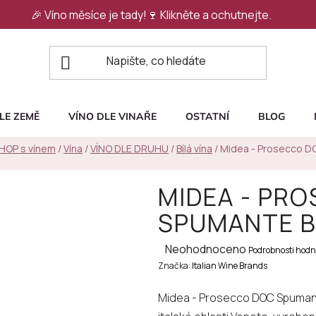
🎉 Víno měsíce je tady!🍷
Klikněte a ochutnejte.
LE ZEMĚ
VÍNO DLE VINAŘE
OSTATNÍ
BLOG
SHOP s vínem
/
Vína
/
VÍNO DLE DRUHU
/
Bílá vína
/
Midea - Prosecco 
MIDEA - PR
SPUMANTE B
Průměrné
Neohodnoceno
Podrobnosti hodn
Značka:
hodnocení
Italian Wine Brands
produktu
Midea - Prosecco DOC Spumant
je