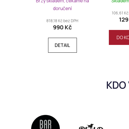
Brzy skladem, čekáme na
Sklade
doručení
106,61 Kč
129
818,18 Kč bez DPH
990 Kč
DO K
DETAIL