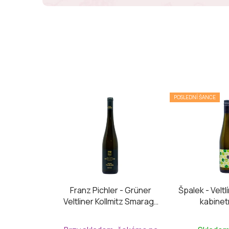
POSLEDNÍ ŠANCE
Franz Pichler - Grüner
Špalek - Veltl
Veltliner Kollmitz Smaragd
kabinet
2024