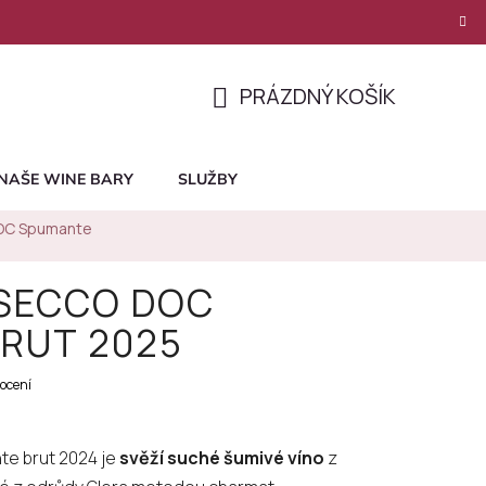
PRÁZDNÝ KOŠÍK
NÁKUPNÍ
KOŠÍK
NAŠE WINE BARY
SLUŽBY
DOC Spumante
OSECCO DOC
RUT 2025
ocení
e brut 2024 je
svěží suché šumivé víno
z