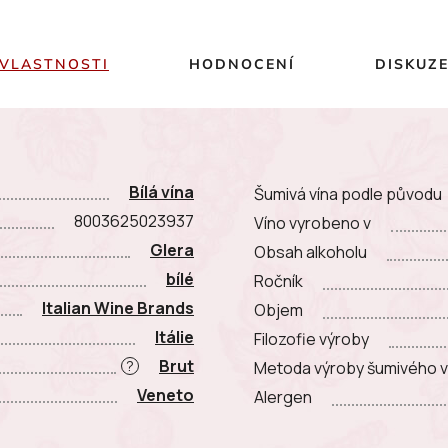
VLASTNOSTI
HODNOCENÍ
DISKUZ
Bílá vína
Šumivá vína podle původu
8003625023937
Víno vyrobeno v
Glera
Obsah alkoholu
bílé
Ročník
Italian Wine Brands
Objem
Itálie
Filozofie výroby
Brut
?
Metoda výroby šumivého v
Veneto
Alergen