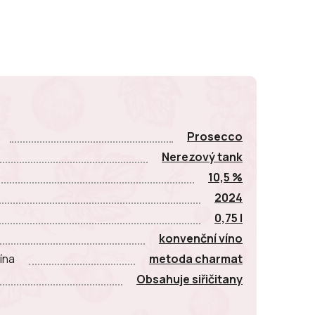
E
Prosecco
Nerezový tank
10,5 %
2024
0,75 l
konvenční víno
ína
metoda charmat
Obsahuje siřičitany