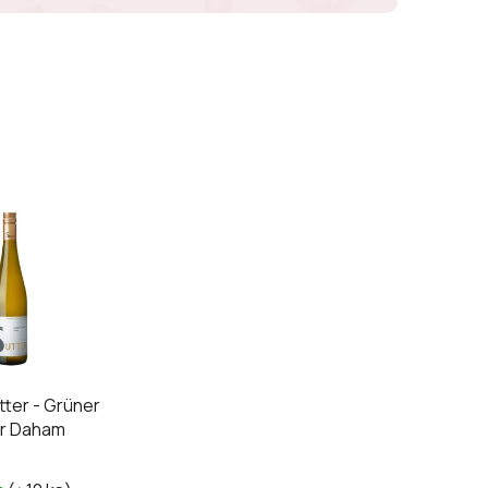
ter - Grüner
er Daham