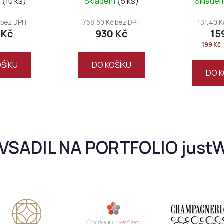
m
(10 ks)
Skladem
(5 ks)
Sklade
 bez DPH
768,60 Kč bez DPH
131,40 
 Kč
930 Kč
15
199 Kč
OŠÍKU
DO KOŠÍKU
DO K