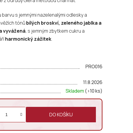
ené z odrůdy Glera metodou charmat.
ou barvu s jemnými nazelenalými odlesky a
 svěžích tónů
bílých broskví, zeleného jablka a
 a vyvážená
, s jemným zbytkem cukru a
áří
harmonický zážitek
.
PRO016
11.8.2026
Skladem
(>10 ks)
DO KOŠÍKU