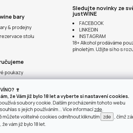
Sledujte novinky ze sv
justWINE
wine bary
FACEBOOK
ary & prodejny
LINKEDIN
 rezervace stolu
INSTAGRAM
18+ Alkohol prodáváme pou
plnoletým. Užijte si ho s ro
ručujeme
vé poukazy
ace v justWINE
VÍNO? 🍷
 vinařství
m, že Vám již bylo 18 let a vyberte si nastavení cookies.
používá soubory cookie. Dalším procházením tohoto webu
souhlas s jejich používáním... Více informací
zde
.
můžete volitelné cookies odmítnout kliknutím
zde
, čímž z
 že vám již bylo 18 let.