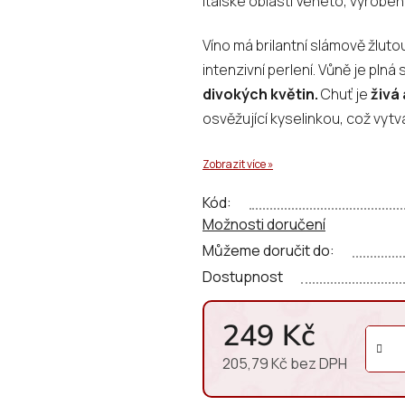
italské oblasti Veneto, vyrob
0,0
z
Víno má brilantní slámově žlut
5
intenzivní perlení. Vůně je plná
hvězdiček.
divokých květin.
Chuť je
živá
osvěžující kyselinkou, což vytv
Zobrazit více »
Kód:
Možnosti doručení
Můžeme doručit do:
Dostupnost
249 Kč
205,79 Kč bez DPH
Měrná cena: