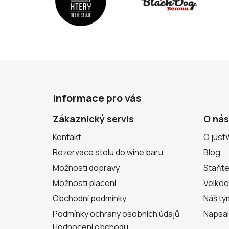
Z
á
Informace pro vás
p
a
Zákaznický servis
O nás
t
Kontakt
O just
í
Rezervace stolu do wine baru
Blog
Možnosti dopravy
Staňte
Možnosti placení
Velko
Obchodní podmínky
Náš tý
Podmínky ochrany osobních údajů
Napsal
Hodnocení obchodu