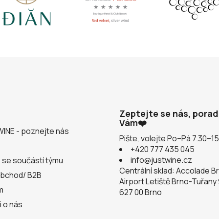
Zeptejte se nás, pora
Vám❤️
WINE - poznejte nás
Pište, volejte Po–Pá 7.30–1
+420 777 435 045
info@justwine.cz
 se součástí týmu
Centrální sklad: Accolade B
obchod/ B2B
Airport Letiště Brno-Tuřany
m
627 00 Brno
i o nás