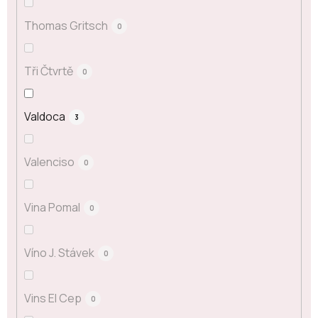
Thomas Gritsch
0
Tři Čtvrtě
0
Valdoca
3
Valenciso
0
Vina Pomal
0
Víno J. Stávek
0
Vins El Cep
0