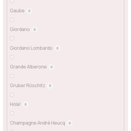
Gaube
0
Giordano
0
Giordano Lombardo
0
Grande Alberone
0
Gruber Röschitz
0
Hola!
0
Champagne André Heucq
0