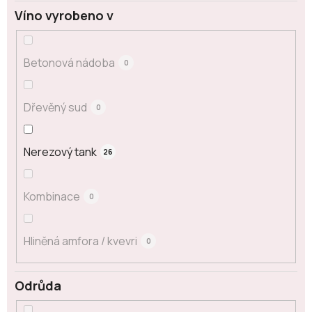
Víno vyrobeno v
Betonová nádoba
0
Dřevěný sud
0
Nerezový tank
26
Kombinace
0
Hliněná amfora / kvevri
0
Odrůda