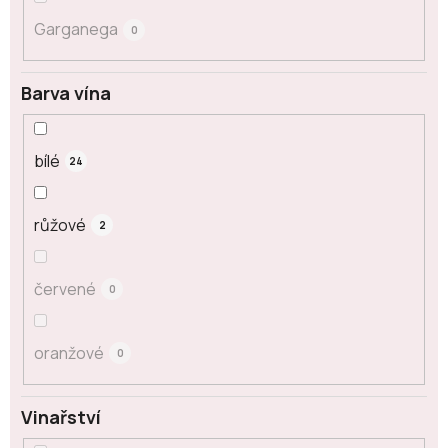
Garganega
0
Barva vína
bílé
24
růžové
2
červené
0
oranžové
0
Vinařství