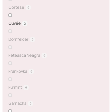
Cortese
0
Cuvée
2
Dornfelder
0
Feteasca Neagra
0
Frankovka
0
Furmint
0
Garnacha
0