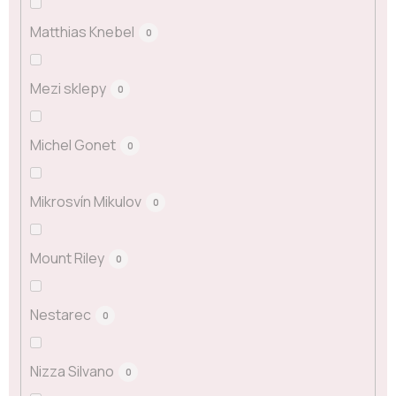
Matthias Knebel
0
Mezi sklepy
0
Michel Gonet
0
Mikrosvín Mikulov
0
Mount Riley
0
Nestarec
0
Nizza Silvano
0