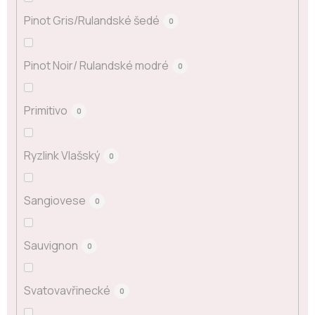
Pinot Gris/Rulandské šedé
0
Pinot Noir/ Rulandské modré
0
Primitivo
0
Ryzlink Vlašský
0
Sangiovese
0
Sauvignon
0
Svatovavřinecké
0