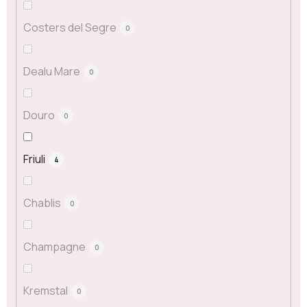
Costers del Segre
0
Dealu Mare
0
Douro
0
Friuli
4
Chablis
0
Champagne
0
Kremstal
0