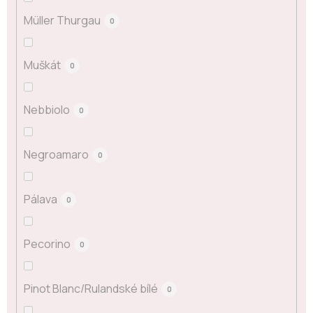
Müller Thurgau
0
Muškát
0
Nebbiolo
0
Negroamaro
0
Pálava
0
Pecorino
0
Pinot Blanc/Rulandské bílé
0