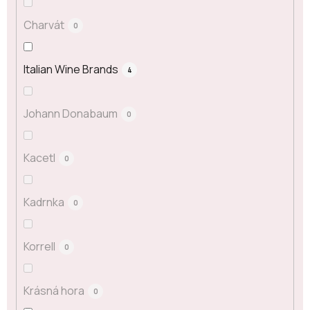
Charvát
0
Italian Wine Brands
4
Johann Donabaum
0
Kacetl
0
Kadrnka
0
Korrell
0
Krásná hora
0