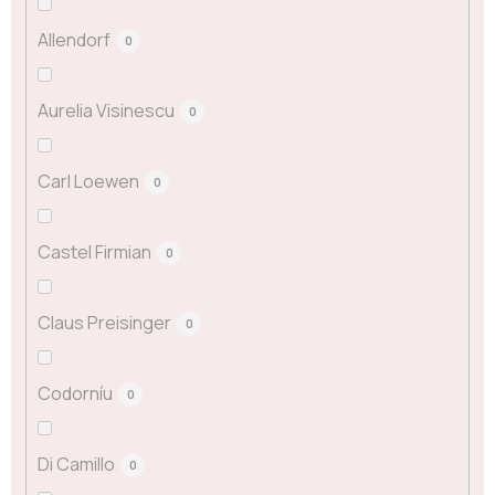
Allendorf
0
Aurelia Visinescu
0
Carl Loewen
0
Castel Firmian
0
Claus Preisinger
0
Codorníu
0
Di Camillo
0