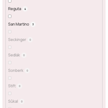
Reguta
4
San Martino
3
Seckinger
0
Sedlák
0
Sonberk
0
Stift
0
Sůkal
0