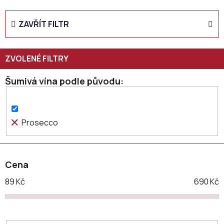
z
e
ZAVŘÍT FILTR
n
í
p
r
o
Šumivá vína podle původu
d
u
k
Prosecco
t
ů
Cena
89
Kč
690
Kč