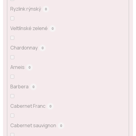
Ryzlink rýnský
0
Veltlínské zelené
0
Chardonnay
0
Arneis
0
Barbera
0
Cabernet Franc
0
Cabernet sauvignon
0