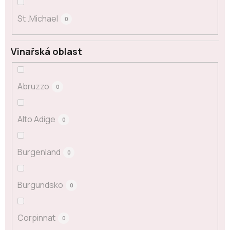
St .Michael
0
Vinařská oblast
Abruzzo
0
Alto Adige
0
Burgenland
0
Burgundsko
0
Corpinnat
0