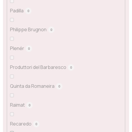
Padilla
0
Philippe Brugnon
0
Plenér
0
Produttori del Barbaresco
0
Quinta da Romaneira
0
Raimat
0
Recaredo
0