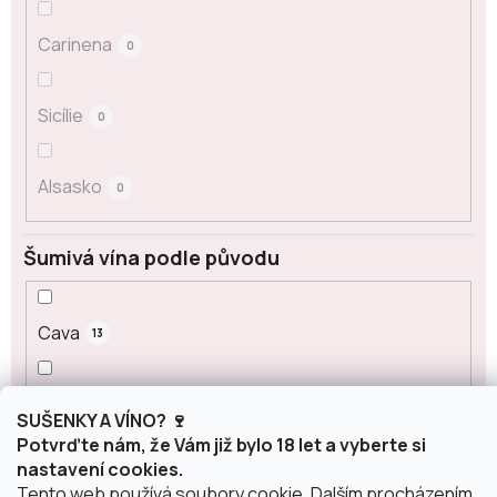
Carinena
0
Sicílie
0
Alsasko
0
Šumivá vína podle původu
Cava
13
Corpinnat
2
SUŠENKY A VÍNO? 🍷
Potvrďte nám, že Vám již bylo 18 let a vyberte si
nastavení cookies.
Crémant
3
Tento web používá soubory cookie. Dalším procházením