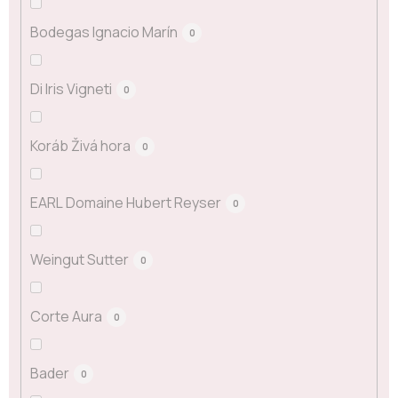
Bodegas Ignacio Marín
0
Di Iris Vigneti
0
Koráb Živá hora
0
EARL Domaine Hubert Reyser
0
Weingut Sutter
0
Corte Aura
0
Bader
0