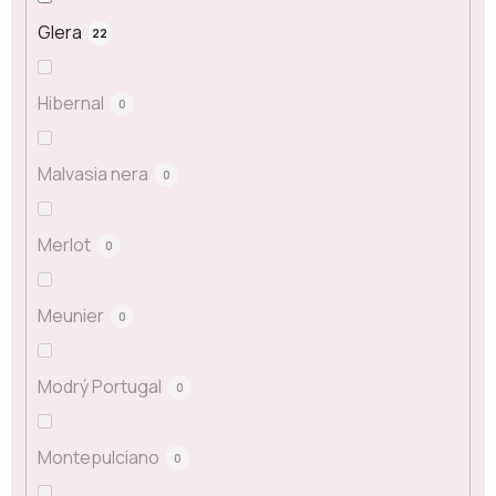
Glera
22
Hibernal
0
Malvasia nera
0
Merlot
0
Meunier
0
Modrý Portugal
0
Montepulciano
0