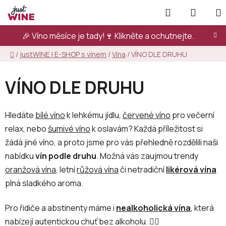
Přejít
Hledat
NÁKUP
na
KOŠÍK
obsah
🎉 Víno měsíce je tady!🍷
Klikněte a ochutnejte.
Domů
/
justWINE | E-SHOP s vínem
/
Vína
/
VÍNO DLE DRUHU
VÍNO DLE DRUHU
Hledáte
bílé víno
k lehkému jídlu,
červené víno
pro večerní
relax, nebo
šumivé víno
k oslavám? Každá příležitost si
žádá jiné víno, a proto jsme pro vás přehledně rozdělili naši
nabídku
vín podle druhu
. Možná vás zaujmou trendy
oranžová vína
, letní
růžová vína
či netradiční
likérová vína
plná sladkého aroma.
Pro řidiče a abstinenty máme i
nealkoholická vína
, která
nabízejí autentickou chuť bez alkoholu.
👇🏻