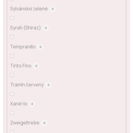
Sylvánské zelené
0
Syrah (Shiraz)
0
Tempranillo
0
Tinto Fino
0
Tramín červený
0
Xarel-lo
0
Zweigeltrebe
0