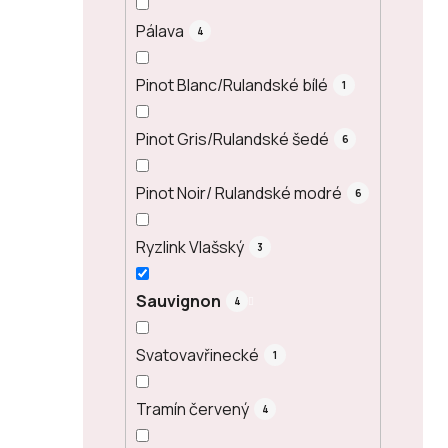
Pálava
4
Pinot Blanc/Rulandské bílé
1
Pinot Gris/Rulandské šedé
6
Pinot Noir/ Rulandské modré
6
Ryzlink Vlašský
3
Sauvignon
4
Svatovavřinecké
1
Tramín červený
4