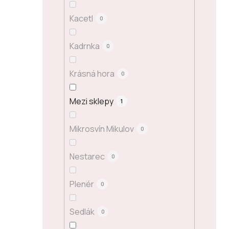
Kacetl
0
Kadrnka
0
Krásná hora
0
Mezi sklepy
1
Mikrosvín Mikulov
0
Nestarec
0
Plenér
0
Sedlák
0