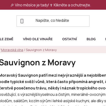
🎉 Víno měsíce je tady!🍷
Klikněte a ochutnejte.
LE ZEMĚ
VÍNO DLE VINAŘE
OSTATNÍ
BLOG
/
Moravská vína
/
Sauvignon z Moravy
Sauvignon z Moravy
Moravský Sauvignon patří mezi nejvýraznější a nejoblíben
podle typické svěží vůně, která často připomíná angrešt, č
čerstvě posečenou trávu, někdy i náznak tropického ovo
osvěžující, s výraznější kyselinou a čistým, minerálně-ovocný
plodům, salátům, kozím sýrům i lehké asijské kuchyni, ale díky 