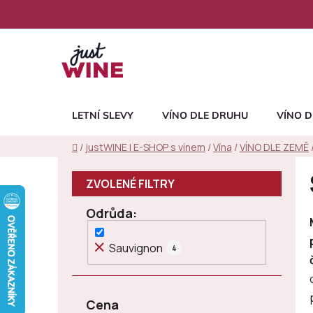
Přejít
na
obsah
LETNÍ SLEVY
VÍNO DLE DRUHU
VÍNO D
Domů
/
justWINE | E-SHOP s vínem
/
Vína
/
VÍNO DLE ZEMĚ
P
o
s
Odrůda
t
r
Sauvignon
4
a
n
n
Cena
í