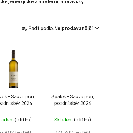
ické, energické a moderní, moravský
Ř
Řadit podle:
Nejprodávanější
a
z
e
n
í
p
r
o
d
vek - Sauvignon,
Špalek - Sauvignon,
u
zdní sběr 2024
pozdní sběr 2024
k
t
kladem
(>10 ks)
Skladem
(>10 ks)
ů
47,93 Kč bez DPH
173,55 Kč bez DPH