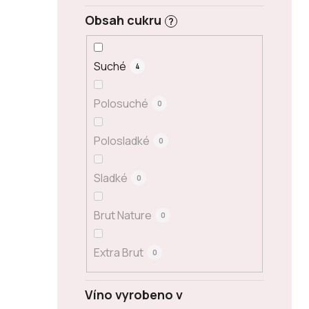
Obsah cukru
?
Suché
4
Polosuché
0
Polosladké
0
Sladké
0
Brut Nature
0
Extra Brut
0
Víno vyrobeno v