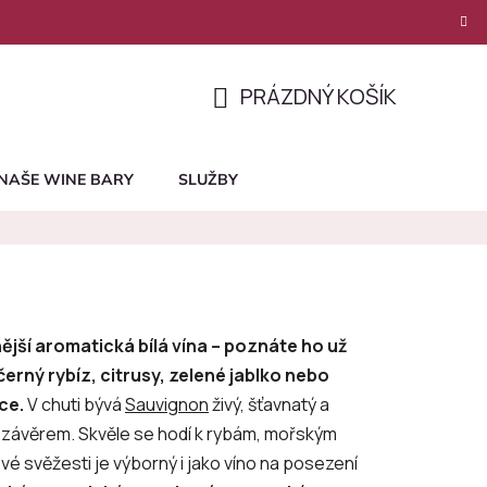
PRÁZDNÝ KOŠÍK
NÁKUPNÍ
KOŠÍK
NAŠE WINE BARY
SLUŽBY
ější aromatická bílá vína – poznáte ho už
erný rybíz, citrusy, zelené jablko nebo
ce.
V chuti bývá
Sauvignon
živý, šťavnatý a
m závěrem. Skvěle se hodí k rybám, mořským
své svěžesti je výborný i jako víno na posezení