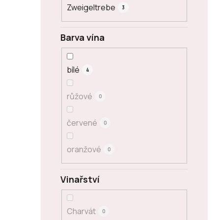
Zweigeltrebe
3
Barva vína
bílé
4
růžové
0
červené
0
oranžové
0
Vinařství
Charvát
0