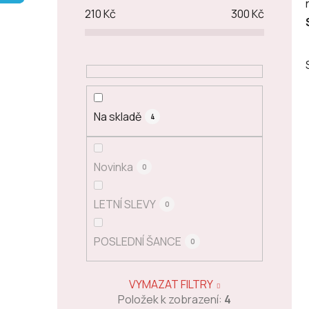
p
210
Kč
300
Kč
a
n
e
l
Na skladě
4
Novinka
0
LETNÍ SLEVY
0
POSLEDNÍ ŠANCE
0
VYMAZAT FILTRY
Položek k zobrazení:
4