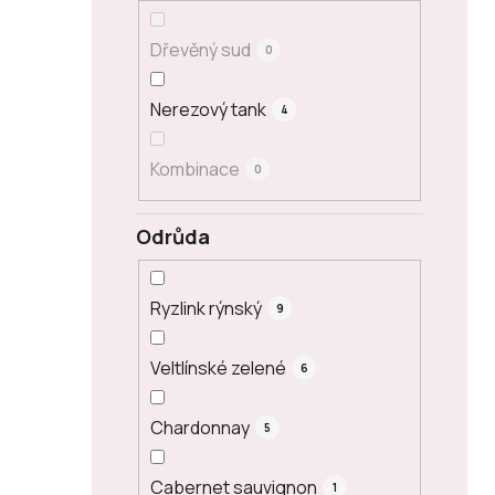
Dřevěný sud
0
Nerezový tank
4
Kombinace
0
Odrůda
Ryzlink rýnský
9
Veltlínské zelené
6
Chardonnay
5
Cabernet sauvignon
1