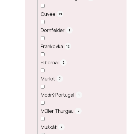
Cuvée
19
Dornfelder
1
Frankovka
12
Hibernal
2
Merlot
7
Modrý Portugal
1
Müller Thurgau
2
Muškát
2