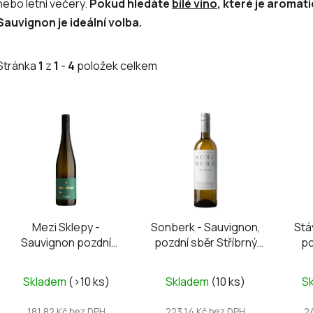
nebo letní večery.
Pokud hledáte
bílé víno
, které je aromat
Sauvignon je ideální volba.
Stránka
1
z
1
-
4
položek celkem
V
ý
p
i
s
p
r
Mezi Sklepy -
Sonberk - Sauvignon,
Stá
o
Sauvignon pozdní
pozdní sběr Stříbrný
po
d
sběr 2024
Sonberk 2024
u
Skladem
(>10 ks)
Skladem
(10 ks)
S
k
t
181,82 Kč bez DPH
223,14 Kč bez DPH
2