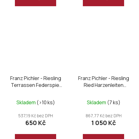
Franz Pichler - Riesling
Franz Pichler - Riesling
Terrassen Federspiel
Ried Harzenleiten
2023
Smaragd 2022
Skladem
(>10 ks)
Skladem
(7 ks)
537,19 Kč bez DPH
867,77 Kč bez DPH
650 Kč
1 050 Kč