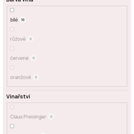
bílé
10
růžové
0
červené
0
oranžové
0
Vinařství
Claus Preisinger
0