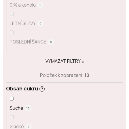
0 % alkoholu
0
LETNÍ SLEVY
0
POSLEDNÍ ŠANCE
0
VYMAZAT FILTRY
Položek k zobrazení:
10
Obsah cukru
?
Suché
10
Sladké
0