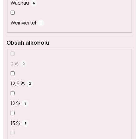
Wachau
6
Weinviertel
1
Obsah alkoholu
0 %
0
12,5 %
2
12 %
5
13 %
1