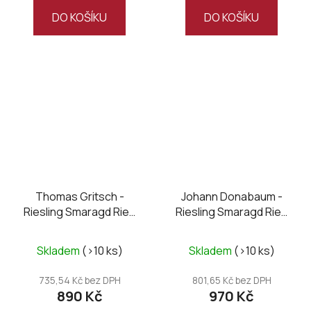
DO KOŠÍKU
DO KOŠÍKU
Thomas Gritsch -
Johann Donabaum -
Riesling Smaragd Ried
Riesling Smaragd Ried
Setzberg 2025
Vogelleithen 2023
Skladem
(>10 ks)
Skladem
(>10 ks)
735,54 Kč bez DPH
801,65 Kč bez DPH
890 Kč
970 Kč