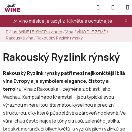
Přejít
Hledat
NÁKUP
na
KOŠÍK
obsah
🎉 Víno měsíce je tady!🍷
Klikněte a ochutnejte.
Domů
/
justWINE | E-SHOP s vínem
/
Vína
/
VÍNO DLE ZEMĚ
/
Rakouská vína
/
Rakouský Ryzlink rýnský
Rakouský Ryzlink rýnský
Rakouský Ryzlink rýnský patří mezi nejikoničtější bílá
vína Evropy a je symbolem elegance, čistoty a
terroiru.
Vína z Rakouska
– zejména z oblastí jako
Wachau,
Kamptal
nebo
Kremstal
– jsou typická svou
výraznou mineralitou, šťavnatou kyselinou a precizní
strukturou, díky které působí živě a zároveň noblesně. Ve
vůni i chuti často najdete tóny citrusů, zeleného jablka,
broskví, meruněk či bílých květů, u vyzrálejších
ryzlinků
se