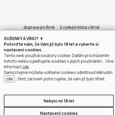
doprava po Brně
2 výdejní místa v Brně
SUŠENKY A VÍNO? 🍷
Potvrďte nám, že Vám již bylo 18 let a vyberte si
nastavení cookies.
Vytvořil Shoptet
Tento web používá soubory cookie. Dalším procházením
Copyright 2026
justWINE
. Všechna práva vyhrazena.
tohoto webu vyjadřujete souhlas s jejich používáním... Více
Upravit nastavení cookies
informací
zde
.
Samozřejmě můžete volitelné cookies odmítnout kliknutím
zde
, čímž zároveň potvrzujete, že vám již bylo 18 let.
Nebylo mi 18 let
Nastavení cookies