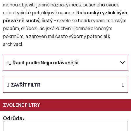
mohou objevit i jemné náznaky medu, sušeného ovoce
nebo typické petrolejové nuance.
Rakouský ryzlink bývá
převážně suchý, čistý
– skvěle se hodí k rybám, mořským
plodům, drůbeži, asijské kuchyni i jemně kořeněným
pokrmům, a zároveň má často výborný potenciál k
archivaci.
Ř
Řadit podle:
Nejprodávanější
a
z
e
ZAVŘÍT FILTR
n
í
p
r
o
Odrůda
d