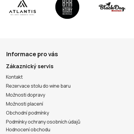
ý
p
i
s
u
Z
á
Informace pro vás
p
a
Zákaznický servis
t
Kontakt
í
Rezervace stolu do wine baru
Možnosti dopravy
Možnosti placení
Obchodní podmínky
Podmínky ochrany osobních údajů
Hodnocení obchodu