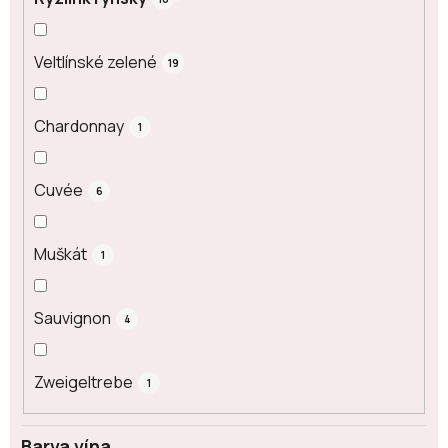
Veltlínské zelené
19
Chardonnay
1
Cuvée
6
Muškát
1
Sauvignon
4
Zweigeltrebe
1
Barva vína