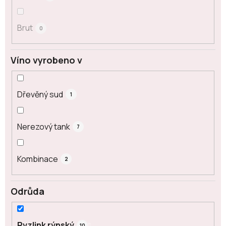
Brut
0
Víno vyrobeno v
Dřevěný sud
1
Nerezový tank
7
Kombinace
2
Odrůda
Ryzlink rýnský
10