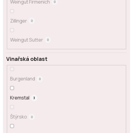
Weingut Firmenich
0
Zillinger
0
Weingut Sutter
0
Vinařská oblast
Burgenland
0
Kremstal
3
Štýrsko
0