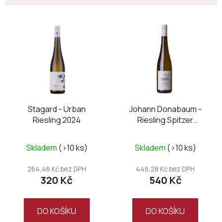
V
ý
p
i
s
p
r
o
Stagard - Urban
Johann Donabaum -
Riesling 2024
Riesling Spitzer
d
Federspiel 2024
u
k
Skladem
(>10 ks)
Skladem
(>10 ks)
t
264,46 Kč bez DPH
446,28 Kč bez DPH
ů
320 Kč
540 Kč
DO KOŠÍKU
DO KOŠÍKU