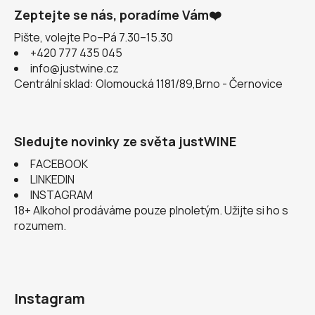
Zeptejte se nás, poradíme Vám❤️
Pište, volejte Po–Pá 7.30–15.30
+420 777 435 045
info@justwine.cz
Centrální sklad: Olomoucká 1181/89,Brno - Černovice
Sledujte novinky ze světa justWINE
FACEBOOK
LINKEDIN
INSTAGRAM
18+ Alkohol prodáváme pouze plnoletým. Užijte si ho s
rozumem.
Instagram