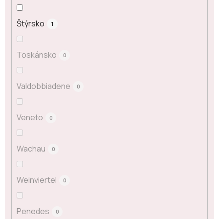
Štýrsko
1
Toskánsko
0
Valdobbiadene
0
Veneto
0
Wachau
0
Weinviertel
0
Penedes
0