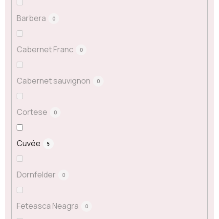
Barbera
0
Cabernet Franc
0
Cabernet sauvignon
0
Cortese
0
Cuvée
5
Dornfelder
0
Feteasca Neagra
0