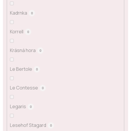
Kadrnka
0
Korrell
0
Krásná hora
0
Le Bertole
0
Le Contesse
0
Legaris
0
Lesehof Stagard
0