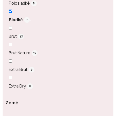
Polosladké
5
Sladké
7
Brut
43
Brut Nature
15
Extra Brut
9
Extra Dry
17
Země