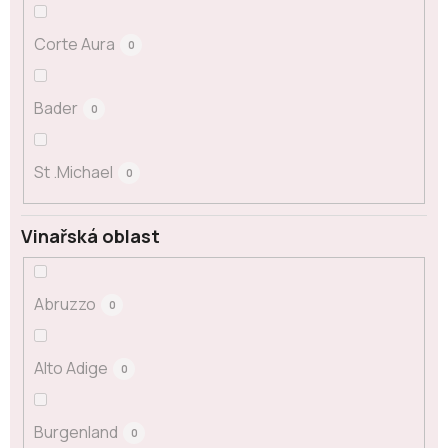
Corte Aura
0
Bader
0
St .Michael
0
Vinařská oblast
Abruzzo
0
Alto Adige
0
Burgenland
0