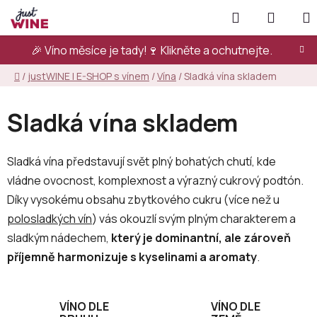
Přejít
Hledat
NÁKUP
na
KOŠÍK
obsah
🎉 Víno měsíce je tady!🍷
Klikněte a ochutnejte.
Domů
/
justWINE | E-SHOP s vínem
/
Vína
/
Sladká vína skladem
Sladká vína skladem
Sladká vína představují svět plný bohatých chutí, kde
vládne ovocnost, komplexnost a výrazný cukrový podtón.
Díky vysokému obsahu zbytkového cukru (více než u
polosladkých vín
) vás okouzlí svým plným charakterem a
sladkým nádechem,
který je dominantní, ale zároveň
příjemně harmonizuje s kyselinami a aromaty
.
VÍNO DLE
VÍNO DLE