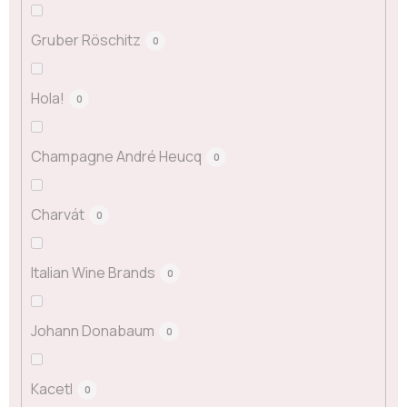
Gruber Röschitz
0
Hola!
0
Champagne André Heucq
0
Charvát
0
Italian Wine Brands
0
Johann Donabaum
0
Kacetl
0