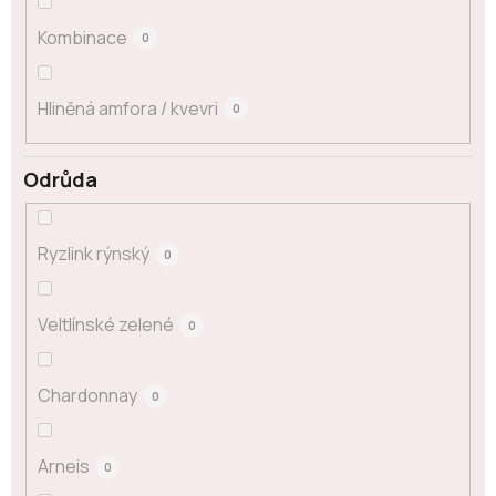
Kombinace
0
Hliněná amfora / kvevri
0
Odrůda
Ryzlink rýnský
0
Veltlínské zelené
0
Chardonnay
0
Arneis
0