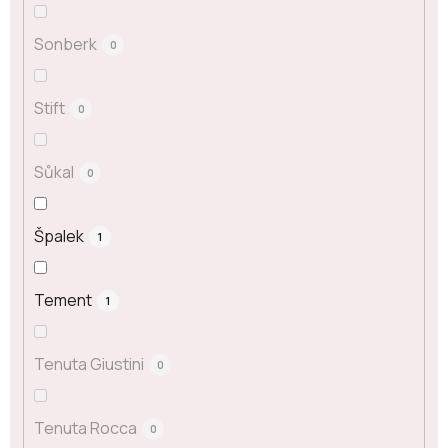
Sonberk
0
Stift
0
Sůkal
0
Špalek
1
Tement
1
Tenuta Giustini
0
Tenuta Rocca
0