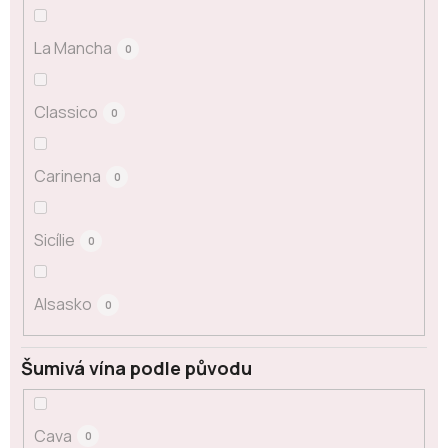
La Mancha
0
Classico
0
Carinena
0
Sicílie
0
Alsasko
0
Šumivá vína podle původu
Cava
0