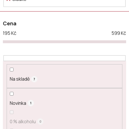
t
ů
Cena
195
Kč
599
Kč
Na skladě
7
Novinka
1
0 % alkoholu
0