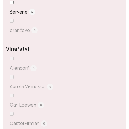
červené
5
oranžové
0
Vinařství
Allendorf
0
Aurelia Visinescu
0
Carl Loewen
0
Castel Firmian
0