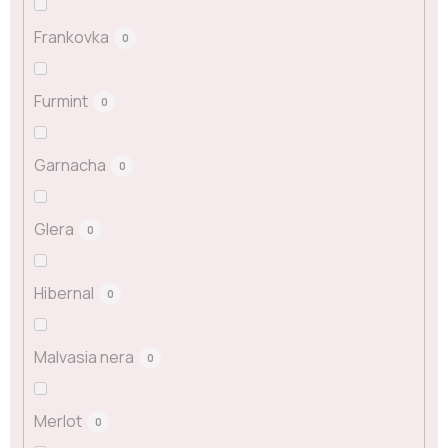
Frankovka
0
Furmint
0
Garnacha
0
Glera
0
Hibernal
0
Malvasia nera
0
Merlot
0