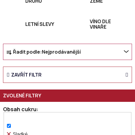
DRUHU
ZEMĚ
VÍNO DLE
LETNÍ SLEVY
VINAŘE
Ř
Řadit podle:
Nejprodávanější
a
z
e
ZAVŘÍT FILTR
n
í
p
r
o
Obsah cukru
d
u
k
Sladké