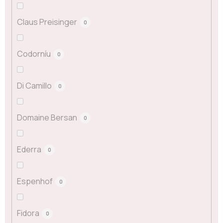
Claus Preisinger
0
Codorníu
0
Di Camillo
0
Domaine Bersan
0
Ederra
0
Espenhof
0
Fidora
0