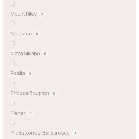
Mount Riley
0
Nestarec
0
Nizza Silvano
0
Padilla
0
Philippe Brugnon
0
Plenér
0
Produttori del Barbaresco
0