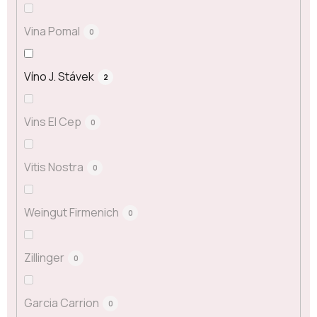
Vina Pomal
0
Víno J. Stávek
2
Vins El Cep
0
Vitis Nostra
0
Weingut Firmenich
0
Zillinger
0
Garcia Carrion
0