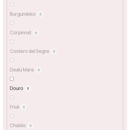
Burgundsko
0
Corpinnat
0
Costers del Segre
0
Dealu Mare
0
Douro
3
Friuli
0
Chablis
0