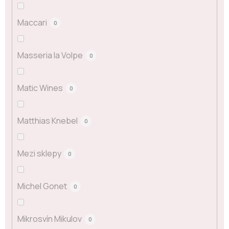
Maccari
0
Masseria la Volpe
0
Matic Wines
0
Matthias Knebel
0
Mezi sklepy
0
Michel Gonet
0
Mikrosvín Mikulov
0