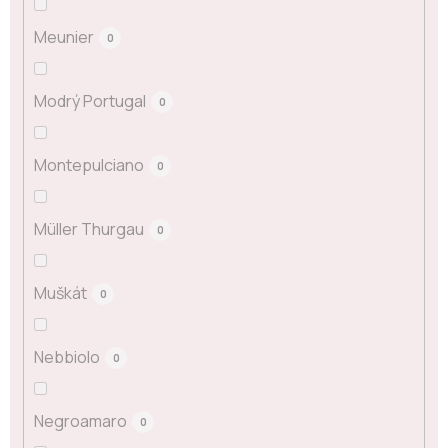
Meunier
0
Modrý Portugal
0
Montepulciano
0
Müller Thurgau
0
Muškát
0
Nebbiolo
0
Negroamaro
0