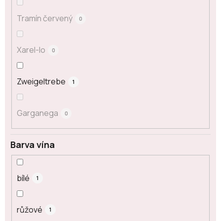
Tramín červený
0
Xarel-lo
0
Zweigeltrebe
1
Garganega
0
Barva vína
bílé
1
růžové
1