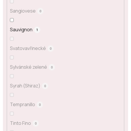
Sangiovese
0
Sauvignon
1
Svatovavřinecké
0
Sylvánské zelené
0
Syrah (Shiraz)
0
Tempranillo
0
Tinto Fino
0