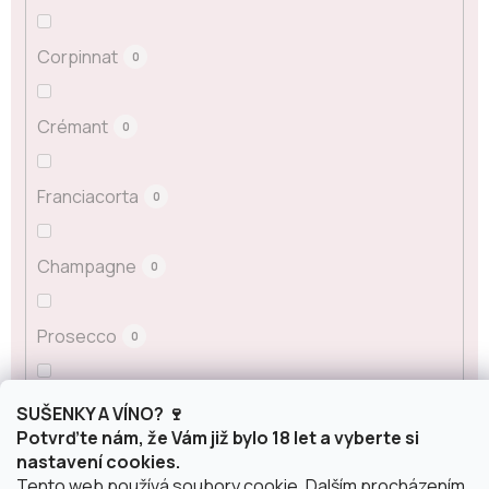
Corpinnat
0
Crémant
0
Franciacorta
0
Champagne
0
Prosecco
0
Sekt
0
SUŠENKY A VÍNO? 🍷
Potvrďte nám, že Vám již bylo 18 let a vyberte si
nastavení cookies.
ostatní šumivá vína
0
Tento web používá soubory cookie. Dalším procházením