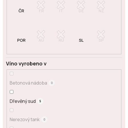
Víno vyrobeno v
Betonová nádoba
0
Dřevěný sud
5
Nerezový tank
0