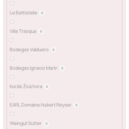
Le Battistelle
0
Villa Trasqua
0
Bodegas Valduero
0
Bodegas Ignacio Marín
0
Koráb Živá hora
0
EARL Domaine Hubert Reyser
0
Weingut Sutter
0