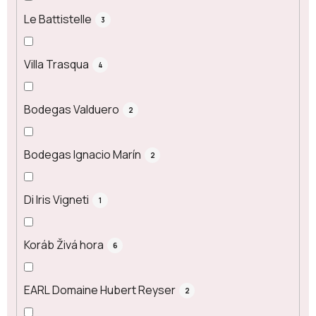
Le Battistelle
3
Villa Trasqua
4
Bodegas Valduero
2
Bodegas Ignacio Marín
2
Di Iris Vigneti
1
Koráb Živá hora
6
EARL Domaine Hubert Reyser
2