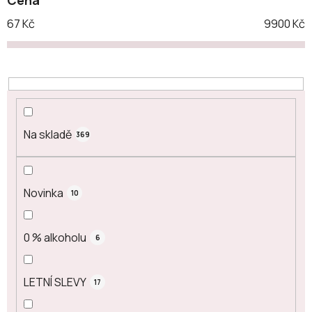
r
o
67
Kč
9900
Kč
d
u
k
t
ů
Na skladě
369
Novinka
10
0 % alkoholu
6
LETNÍ SLEVY
17