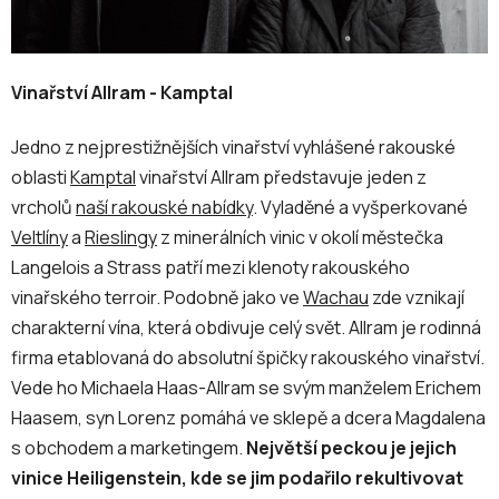
Vinařství Allram - Kamptal
Jedno z nejprestižnějších vinařství vyhlášené rakouské
oblasti
Kamptal
vinařství Allram
představuje jeden z
vrcholů
naší rakouské nabídky
. Vyladěné a vyšperkované
Veltlíny
a
Rieslingy
z minerálních vinic v okolí městečka
Langelois a Strass patří mezi klenoty rakouského
vinařského terroir. Podobně jako ve
Wachau
zde vznikají
charakterní vína, která obdivuje celý svět. Allram je rodinná
firma etablovaná do absolutní špičky rakouského vinařství.
Vede ho Michaela Haas-Allram se svým manželem Erichem
Haasem, syn Lorenz pomáhá ve sklepě a dcera Magdalena
s obchodem a marketingem.
Největší peckou je jejich
vinice Heiligenstein, kde se jim podařilo rekultivovat