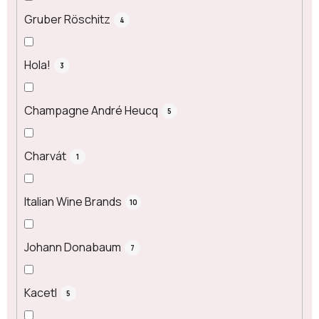
Gruber Röschitz
4
Hola!
3
Champagne André Heucq
5
Charvát
1
Italian Wine Brands
10
Johann Donabaum
7
Kacetl
5