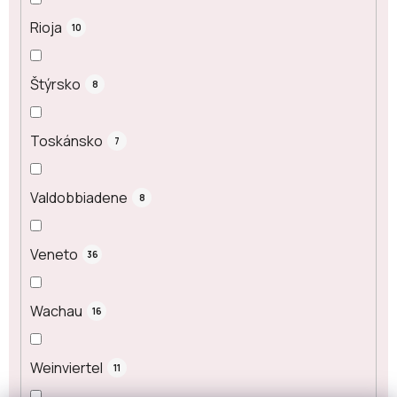
Rioja
10
Štýrsko
8
Toskánsko
7
Valdobbiadene
8
Veneto
36
Wachau
16
Weinviertel
11