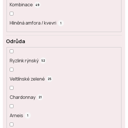
Kombinace
49
Hliněná amfora / kvevri
1
Odrůda
Ryzlink rýnský
52
Veltlínské zelené
25
Chardonnay
21
Arneis
1