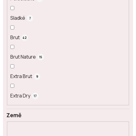
Sladké
7
Brut
42
Brut Nature
15
Extra Brut
9
Extra Dry
17
Země