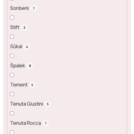
Sonberk
7
Stift
2
Sůkal
4
Špalek
8
Tement
5
Tenuta Giustini
5
Tenuta Rocca
7