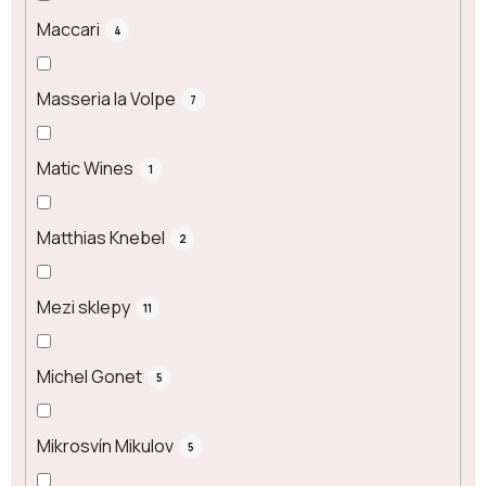
Maccari
4
Masseria la Volpe
7
Matic Wines
1
Matthias Knebel
2
Mezi sklepy
11
Michel Gonet
5
Mikrosvín Mikulov
5