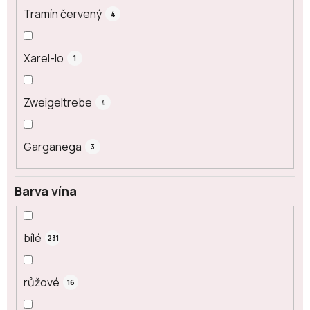
Tramín červený
4
Xarel-lo
1
Zweigeltrebe
4
Garganega
3
Barva vína
bílé
231
růžové
16