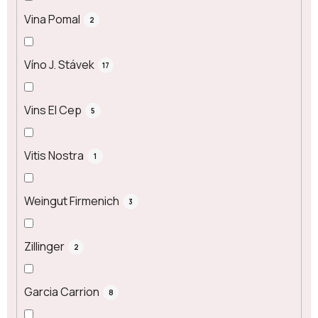
Vina Pomal
2
Víno J. Stávek
17
Vins El Cep
5
Vitis Nostra
1
Weingut Firmenich
3
Zillinger
2
Garcia Carrion
8