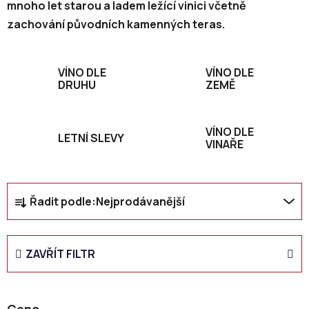
mnoho let starou a ladem ležící vinici včetně
zachování původních kamenných teras.
VÍNO DLE
VÍNO DLE
DRUHU
ZEMĚ
VÍNO DLE
LETNÍ SLEVY
VINAŘE
Ř
Řadit podle:
Nejprodávanější
a
z
e
ZAVŘÍT FILTR
n
í
p
Cena