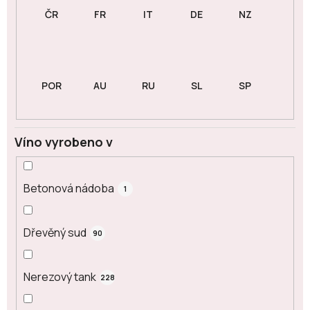
Víno vyrobeno v
Betonová nádoba
1
Dřevěný sud
90
Nerezový tank
228