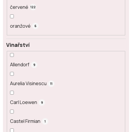
červené
122
oranžové
6
Vinařství
Allendorf
9
Aurelia Visinescu
11
Carl Loewen
9
Castel Firmian
1