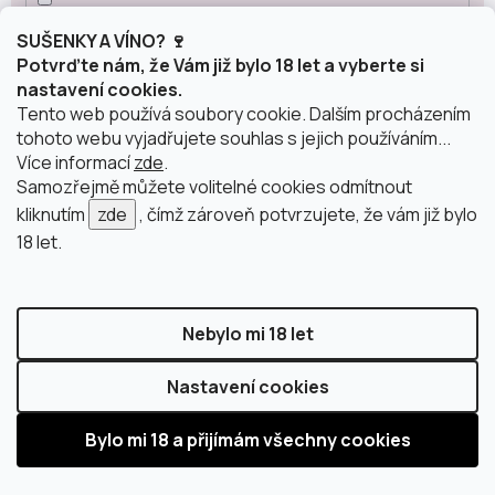
Penedes
15
SUŠENKY A VÍNO? 🍷
Potvrďte nám, že Vám již bylo 18 let a vyberte si
nastavení cookies.
La Mancha
8
Tento web používá soubory cookie. Dalším procházením
tohoto webu vyjadřujete souhlas s jejich používáním...
Více informací
zde
.
Classico
3
Samozřejmě můžete volitelné cookies odmítnout
kliknutím
zde
, čímž zároveň potvrzujete, že vám již bylo
18 let.
Carinena
2
Sicílie
1
Nebylo mi 18 let
Nastavení cookies
Alsasko
2
Šumivá vína podle původu