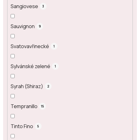
Sangiovese
3
Sauvignon
9
Svatovavřinecké
1
Sylvánské zelené
1
Syrah (Shiraz)
2
Tempranillo
15
Tinto Fino
5