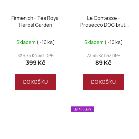
Firmenich - Tea Royal
Le Contesse -
Herbal Garden
Prosecco DOC brut,
mini 0,2L
Skladem
(>10 ks)
Skladem
(>10 ks)
329,75 Kč bez DPH
73,55 Kč bez DPH
399 Kč
89 Kč
DO KOŠÍKU
DO KOŠÍKU
LETNÍ SLEVY