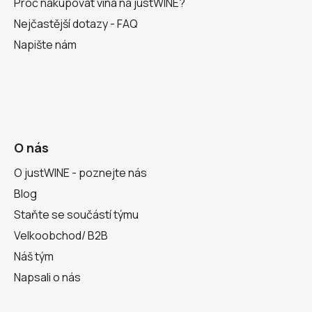
Proč nakupovat vína na justWINE?
Nejčastější dotazy - FAQ
Napište nám
O nás
O justWINE - poznejte nás
Blog
Staňte se součástí týmu
Velkoobchod/ B2B
Náš tým
Napsali o nás