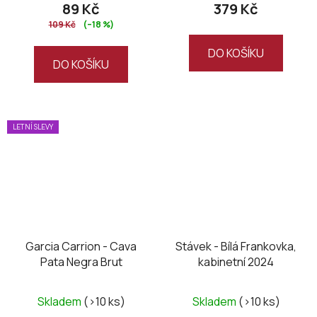
89 Kč
379 Kč
je
109 Kč
(–18 %)
5,0
z
DO KOŠÍKU
DO KOŠÍKU
5
hvězdiček.
LETNÍ SLEVY
Garcia Carrion - Cava
Stávek - Bílá Frankovka,
Pata Negra Brut
kabinetní 2024
Skladem
(>10 ks)
Skladem
(>10 ks)