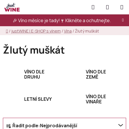
Přejít
Hledat
NÁKUPN
na
KOŠÍK
obsah
🎉 Víno měsíce je tady!🍷
Klikněte a ochutnejte.
Domů
/
justWINE | E-SHOP s vínem
/
Vína
/
Žlutý muškát
Žlutý muškát
VÍNO DLE
VÍNO DLE
DRUHU
ZEMĚ
VÍNO DLE
LETNÍ SLEVY
VINAŘE
Ř
Řadit podle:
Nejprodávanější
a