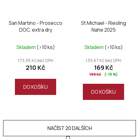
San Martino - Prosecco
St Michael - Riesling
DOC, extra dry
Nahe 2025
Skladem
(>10 ks)
Skladem
(>10 ks)
173,55 Kč bez DPH
139,67 Kč bez DPH
210 Kč
169 Kč
199 Kč
(–15 %)
DO KOŠÍKU
DO KOŠÍKU
NAČÍST 20 DALŠÍCH
S