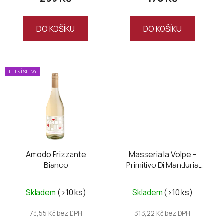
4,5
5,0
z
z
DO KOŠÍKU
DO KOŠÍKU
5
5
hvězdiček.
hvězdiček.
LETNÍ SLEVY
Amodo Frizzante
Masseria la Volpe -
Bianco
Primitivo Di Manduria
DOC UNO Riserva
Průměrné
Skladem
(>10 ks)
Skladem
(>10 ks)
hodnocení
produktu
73,55 Kč bez DPH
313,22 Kč bez DPH