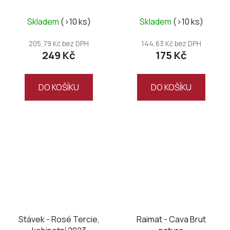
Průměrné
Skladem
(>10 ks)
Skladem
(>10 ks)
hodnocení
produktu
205,79 Kč bez DPH
144,63 Kč bez DPH
249 Kč
175 Kč
je
5,0
z
DO KOŠÍKU
DO KOŠÍKU
5
hvězdiček.
Stávek - Rosé Tercie,
Raimat - Cava Brut