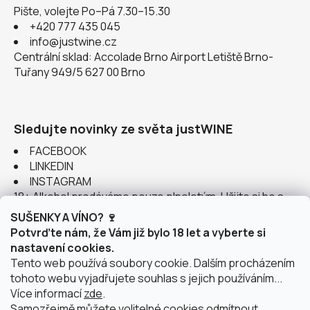
Pište, volejte Po–Pá 7.30–15.30
+420 777 435 045
info@justwine.cz
Centrální sklad: Accolade Brno Airport Letiště Brno-
Tuřany 949/5 627 00 Brno
Sledujte novinky ze světa justWINE
FACEBOOK
LINKEDIN
INSTAGRAM
18+ Alkohol prodáváme pouze plnoletým. Užijte si ho s
rozumem.
SUŠENKY A VÍNO? 🍷
Potvrďte nám, že Vám již bylo 18 let a vyberte si
nastavení cookies.
Tento web používá soubory cookie. Dalším procházením
tohoto webu vyjadřujete souhlas s jejich používáním...
Instagram
Více informací
zde
.
Samozřejmě můžete volitelné cookies odmítnout