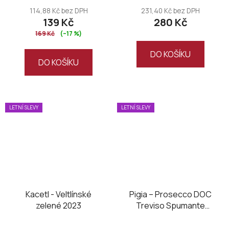
114,88 Kč bez DPH
231,40 Kč bez DPH
139 Kč
280 Kč
169 Kč
(–17 %)
DO KOŠÍKU
DO KOŠÍKU
LETNÍ SLEVY
LETNÍ SLEVY
Kacetl - Veltlínské
Pigia – Prosecco DOC
zelené 2023
Treviso Spumante
Extra Dry