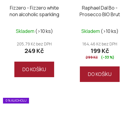
Fizzero - Fizzero white
Raphael Dal Bo -
non alcoholic sparkling
Prosecco BIO Brut
Skladem
(>10 ks)
Skladem
(>10 ks)
205,79 Kč bez DPH
164,46 Kč bez DPH
249 Kč
199 Kč
299 Kč
(–33 %)
DO KOŠÍKU
DO KOŠÍKU
0 % ALKOHOLU