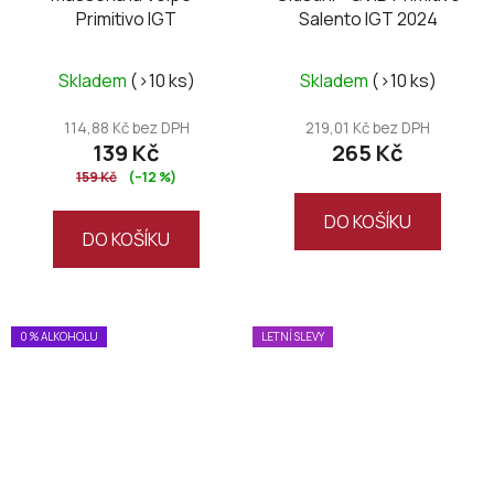
Primitivo IGT
Salento IGT 2024
Skladem
(>10 ks)
Skladem
(>10 ks)
114,88 Kč bez DPH
219,01 Kč bez DPH
139 Kč
265 Kč
159 Kč
(–12 %)
DO KOŠÍKU
DO KOŠÍKU
0 % ALKOHOLU
LETNÍ SLEVY