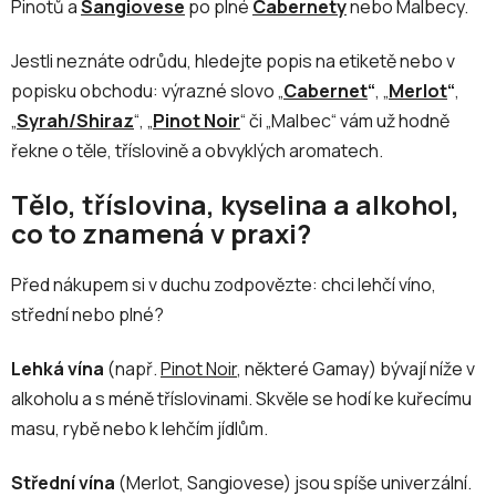
Pinotů a
Sangiovese
po plné
Cabernety
nebo Malbecy.
Jestli neznáte odrůdu, hledejte popis na etiketě nebo v
popisku obchodu: výrazné slovo „
Cabernet
“
, „
Merlot
“
,
„
Syrah/Shiraz
“, „
Pinot Noir
“ či „Malbec“ vám už hodně
řekne o těle, tříslovině a obvyklých aromatech.
Tělo, tříslovina, kyselina a alkohol,
co to znamená v praxi?
Před nákupem si v duchu zodpovězte: chci lehčí víno,
střední nebo plné?
Lehká vína
(např.
Pinot Noir
, některé Gamay) bývají níže v
alkoholu a s méně tříslovinami. Skvěle se hodí ke kuřecímu
masu, rybě nebo k lehčím jídlům.
Střední vína
(Merlot, Sangiovese) jsou spíše univerzální.