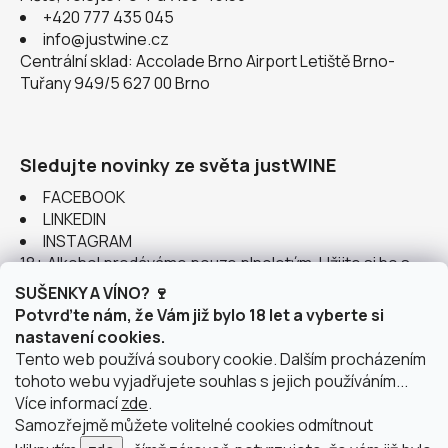
+420 777 435 045
info@justwine.cz
Centrální sklad: Accolade Brno Airport Letiště Brno-
Tuřany 949/5 627 00 Brno
Sledujte novinky ze světa justWINE
FACEBOOK
LINKEDIN
INSTAGRAM
18+ Alkohol prodáváme pouze plnoletým. Užijte si ho s
rozumem.
SUŠENKY A VÍNO? 🍷
Potvrďte nám, že Vám již bylo 18 let a vyberte si
nastavení cookies.
Tento web používá soubory cookie. Dalším procházením
tohoto webu vyjadřujete souhlas s jejich používáním...
Instagram
Více informací
zde
.
Samozřejmě můžete volitelné cookies odmítnout