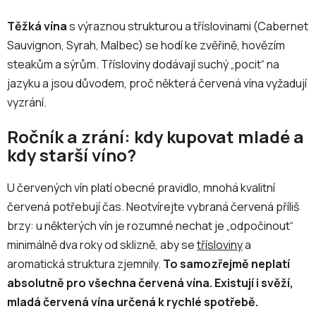
Těžká vína
s výraznou strukturou a tříslovinami (Cabernet
Sauvignon, Syrah, Malbec) se hodí ke zvěřině, hovězím
steakům a sýrům. Třísloviny dodávají suchý „pocit“ na
jazyku a jsou důvodem, proč některá červená vína vyžadují
vyzrání.
Ročník a zrání: kdy kupovat mladé a
kdy starší víno?
U červených vín platí obecné pravidlo, mnohá kvalitní
červená potřebují čas. Neotvírejte vybraná červená příliš
brzy: u některých vín je rozumné nechat je „odpočinout“
minimálně dva roky od sklizně, aby se
třísloviny
a
aromatická struktura zjemnily.
To samozřejmě neplatí
absolutně pro všechna červená vína. Existují i svěží,
mladá červená vína určená k rychlé spotřebě.