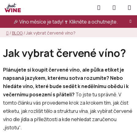
Přejít
Hledat
NÁKUPN
na
KOŠÍK
obsah
🎉 Víno měsíce je tady!🍷
Klikněte a ochutnejte.
Domů
/
BLOG
/
Jak vybrat červené víno?
Jak vybrat červené víno?
Plánujete si koupit červené víno, ale půlka etiket je
napsaná jazykem, kterému sotva rozumíte? Nebo
hledáte víno, které bude sedět k nedělnímu obědu i k
večernímu posezení s přáteli?
To jste tu správně. V
tomto článku vás provedeme krok za krokem tím, jak číst
etiketu, jak rozlišit tělo a strukturu vína, jak vybírat červené
víno dle jídla a příležitosti a kde nehledat zaručenou
„jistotu“.