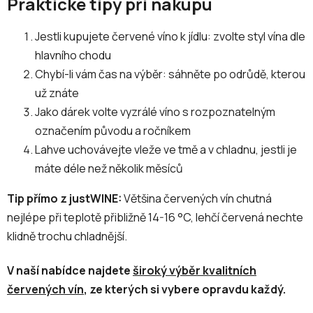
Praktické tipy při nákupu
Jestli kupujete červené víno k jídlu: zvolte styl vína dle
hlavního chodu
Chybí-li vám čas na výběr: sáhněte po odrůdě, kterou
už znáte
Jako dárek volte vyzrálé víno s rozpoznatelným
označením původu a ročníkem
Lahve uchovávejte vleže ve tmě a v chladnu, jestli je
máte déle než několik měsíců
Tip přímo z justWINE:
Většina červených vín chutná
nejlépe při teplotě přibližně 14-16 °C, lehčí červená nechte
klidně trochu chladnější.
V naší nabídce najdete
široký výběr kvalitních
červených vín
, ze kterých si vybere opravdu každý.