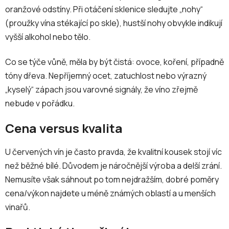
oranžové odstíny. Při otáčení sklenice sledujte „nohy“
(proužky vína stékající po skle), hustší nohy obvykle indikují
vyšší alkohol nebo tělo.
Co se týče vůně, měla by být čistá: ovoce, koření, případně
tóny dřeva. Nepříjemný ocet, zatuchlost nebo výrazný
„kyselý“ zápach jsou varovné signály, že víno zřejmě
nebude v pořádku.
Cena versus kvalita
U červených vín je často pravda, že kvalitní kousek stojí víc
než běžné bílé. Důvodem je náročnější výroba a delší zrání.
Nemusíte však sáhnout po tom nejdražším, dobré poměry
cena/výkon najdete u méně známých oblastí a u menších
vinařů.