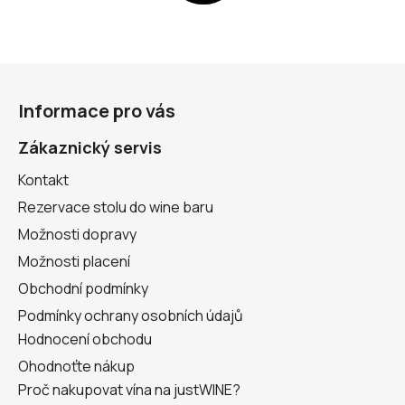
Z
á
Informace pro vás
p
a
Zákaznický servis
t
Kontakt
í
Rezervace stolu do wine baru
Možnosti dopravy
Možnosti placení
Obchodní podmínky
Podmínky ochrany osobních údajů
Hodnocení obchodu
Ohodnoťte nákup
Proč nakupovat vína na justWINE?