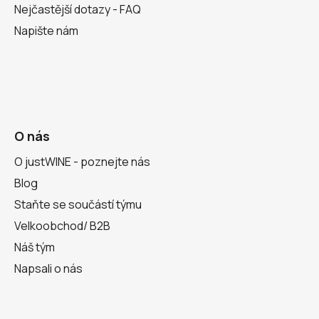
Nejčastější dotazy - FAQ
Napište nám
O nás
O justWINE - poznejte nás
Blog
Staňte se součástí týmu
Velkoobchod/ B2B
Náš tým
Napsali o nás