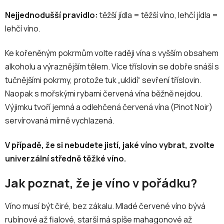
Nejjednodušší pravidlo:
těžší jídla = těžší víno, lehčí jídla =
lehčí víno.
Ke kořeněným pokrmům volte raději vína s vyšším obsahem
alkoholu a výraznějším tělem. Více tříslovin se dobře snáší s
tučnějšími pokrmy, protože tuk „uklidí“ sevření tříslovin.
Naopak s mořskými rybami červená vína běžně nejdou.
Výjimku tvoří jemná a odlehčená červená vína (Pinot Noir)
servírovaná mírně vychlazená.
V případě, že si nebudete jistí, jaké víno vybrat, zvolte
univerzální středně těžké víno.
Jak poznat, že je víno v pořádku?
Víno musí být čiré, bez zákalu. Mladé červené víno bývá
rubínové až fialové, starší má spíše mahagonové až