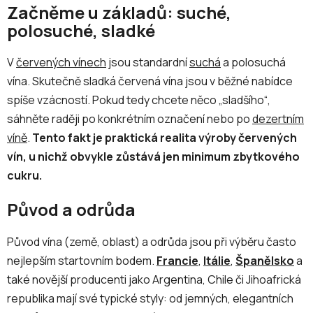
Začněme u základů: suché,
polosuché, sladké
V
červených vínech
jsou standardní
suchá
a polosuchá
vína. Skutečně sladká červená vína jsou v běžné nabídce
spíše vzácností. Pokud tedy chcete něco „sladšího“,
sáhněte raději po konkrétním označení nebo po
dezertním
víně
.
Tento fakt je praktická realita výroby červených
vín, u nichž obvykle zůstává jen minimum zbytkového
cukru.
Původ a odrůda
Původ vína (země, oblast) a odrůda jsou při výběru často
nejlepším startovním bodem.
Francie
,
Itálie
,
Španělsko
a
také novější producenti jako Argentina, Chile či Jihoafrická
republika mají své typické styly: od jemných, elegantních