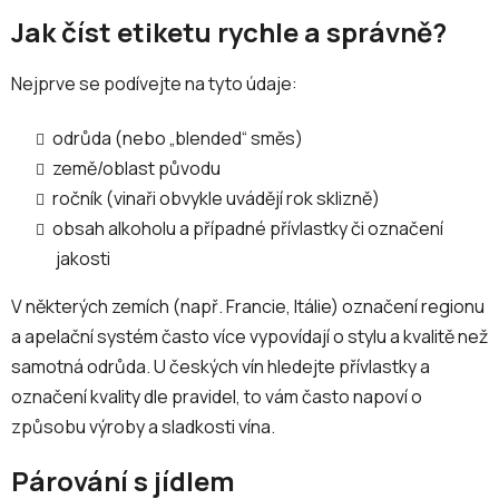
Jak číst etiketu rychle a správně?
Nejprve se podívejte na tyto údaje:
odrůda (nebo „blended“ směs)
země/oblast původu
ročník (vinaři obvykle uvádějí rok sklizně)
obsah alkoholu a případné přívlastky či označení
jakosti
V některých zemích (např. Francie, Itálie) označení regionu
a apelační systém často více vypovídají o stylu a kvalitě než
samotná odrůda. U českých vín hledejte přívlastky a
označení kvality dle pravidel, to vám často napoví o
způsobu výroby a sladkosti vína.
Párování s jídlem