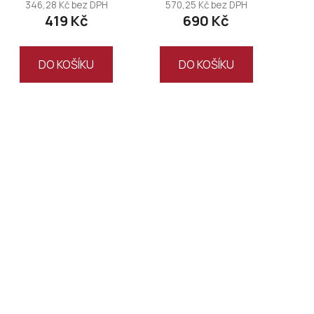
346,28 Kč bez DPH
570,25 Kč bez DPH
419 Kč
690 Kč
DO KOŠÍKU
DO KOŠÍKU
O
v
l
á
d
a
c
í
p
r
v
k
y