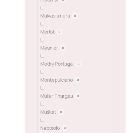
Malvasia nera
0
Merlot
0
Meunier
0
Modrý Portugal
0
Montepulciano
0
Müller Thurgau
0
Muškát
0
Nebbiolo
0