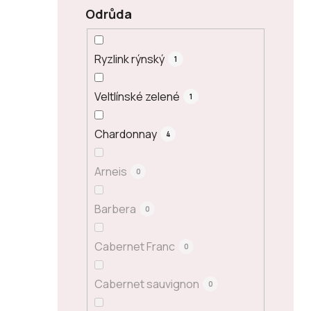
Odrůda
Ryzlink rýnský
1
Veltlínské zelené
1
Chardonnay
4
Arneis
0
Barbera
0
Cabernet Franc
0
Cabernet sauvignon
0