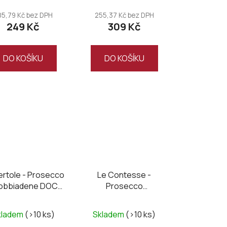
05,79 Kč bez DPH
255,37 Kč bez DPH
249 Kč
309 Kč
DO KOŠÍKU
DO KOŠÍKU
ertole - Prosecco
Le Contesse -
dobbiadene DOCG
Prosecco
Brut
Valdobbiadene DOCG
Brut
kladem
(>10 ks)
Skladem
(>10 ks)