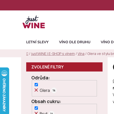
Přejít
na
obsah
LETNÍ SLEVY
VÍNO DLE DRUHU
VÍNO D
Domů
/
justWINE | E-SHOP s vínem
/
Vína
/
Glera ve stylu b
P
o
s
Odrůda
t
r
Glera
14
a
n
Obsah cukru
n
í
Brut
14