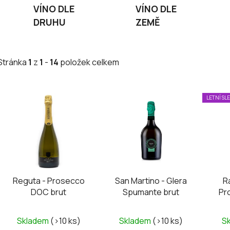
VÍNO DLE
VÍNO DLE
DRUHU
ZEMĚ
Stránka
1
z
1
-
14
položek celkem
V
LETNÍ SL
ý
p
i
s
p
r
Reguta - Prosecco
San Martino - Glera
R
o
DOC brut
Spumante brut
Pr
d
u
Průměrné
Skladem
(>10 ks)
Skladem
(>10 ks)
S
k
hodnocení