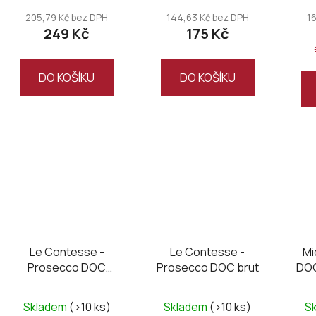
t
produktu
205,79 Kč bez DPH
144,63 Kč bez DPH
1
ů
249 Kč
175 Kč
je
5,0
z
DO KOŠÍKU
DO KOŠÍKU
5
hvězdiček.
Le Contesse -
Le Contesse -
Mi
Prosecco DOC
Prosecco DOC brut
DOC
Organic brut
Skladem
(>10 ks)
Skladem
(>10 ks)
S