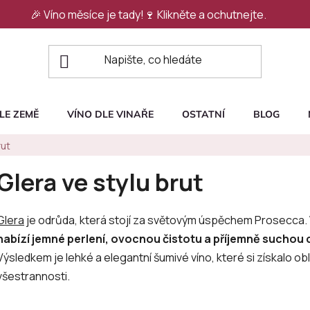
🎉 Víno měsíce je tady!🍷
Klikněte a ochutnejte.
LE ZEMĚ
VÍNO DLE VINAŘE
OSTATNÍ
BLOG
rut
Glera ve stylu brut
Glera
je odrůda, která stojí za světovým úspěchem Prosecca.
nabízí jemné perlení, ovocnou čistotu a příjemně suchou
Výsledkem je lehké a elegantní šumivé víno, které si získalo obl
všestrannosti.