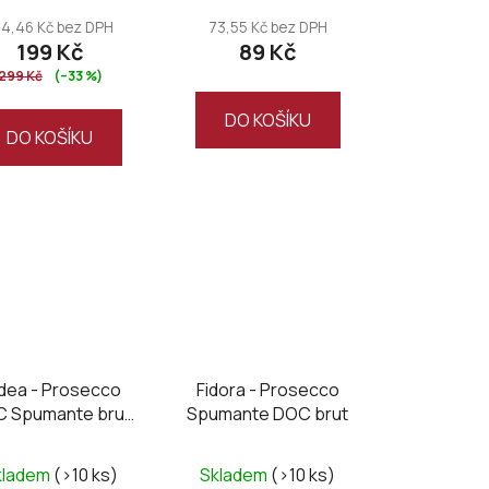
64,46 Kč bez DPH
73,55 Kč bez DPH
199 Kč
89 Kč
299 Kč
(–33 %)
DO KOŠÍKU
DO KOŠÍKU
dea - Prosecco
Fidora - Prosecco
 Spumante brut
Spumante DOC brut
2025
kladem
(>10 ks)
Skladem
(>10 ks)