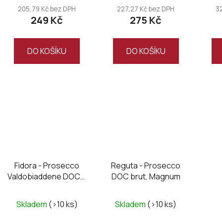
205,79 Kč bez DPH
227,27 Kč bez DPH
3
249 Kč
275 Kč
DO KOŠÍKU
DO KOŠÍKU
Fidora - Prosecco
Reguta - Prosecco
Valdobiaddene DOCG
DOC brut, Magnum
Millesimato 2024
Skladem
(>10 ks)
Skladem
(>10 ks)