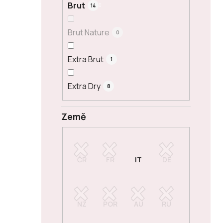
Brut
14
Brut Nature
0
Extra Brut
1
Extra Dry
8
Země