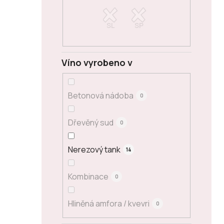
Víno vyrobeno v
Betonová nádoba
0
Dřevěný sud
0
Nerezový tank
14
Kombinace
0
Hliněná amfora / kvevri
0