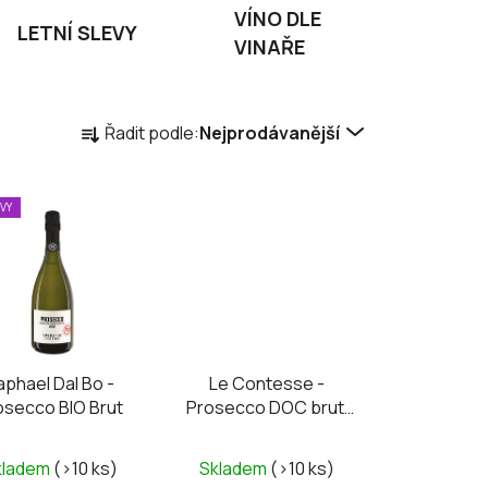
VÍNO DLE
LETNÍ SLEVY
VINAŘE
Ř
Řadit podle:
Nejprodávanější
a
z
e
EVY
n
í
p
r
o
d
aphael Dal Bo -
Le Contesse -
u
osecco BIO Brut
Prosecco DOC brut,
k
mini 0,2L
t
kladem
(>10 ks)
Skladem
(>10 ks)
ů