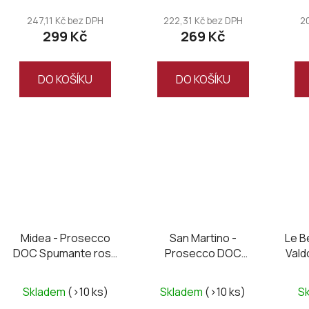
247,11 Kč bez DPH
222,31 Kč bez DPH
2
299 Kč
269 Kč
DO KOŠÍKU
DO KOŠÍKU
Midea - Prosecco
San Martino -
Le B
DOC Spumante rosé
Prosecco DOC
Val
brut 2024
Treviso Millesimato
brut
Skladem
(>10 ks)
Skladem
(>10 ks)
S