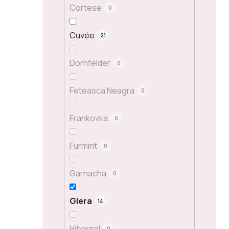
Cortese
0
Cuvée
21
Dornfelder
0
Feteasca Neagra
0
Frankovka
0
Furmint
0
Garnacha
0
Glera
14
Hibernal
0