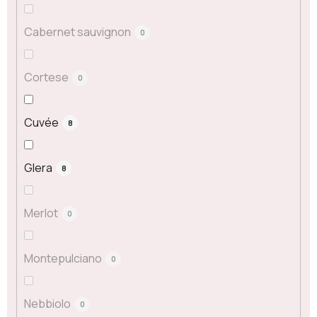
Cabernet sauvignon
0
Cortese
0
Cuvée
8
Glera
8
Merlot
0
Montepulciano
0
Nebbiolo
0