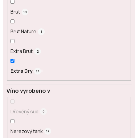
Brut
18
Brut Nature
1
Extra Brut
2
Extra Dry
17
Víno vyrobeno v
Dřevěný sud
0
Nerezový tank
17