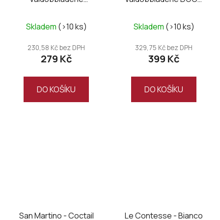
Superiore Extra Dry
extra dry
Skladem
(>10 ks)
Skladem
(>10 ks)
230,58 Kč bez DPH
329,75 Kč bez DPH
279 Kč
399 Kč
DO KOŠÍKU
DO KOŠÍKU
San Martino - Coctail
Le Contesse - Bianco