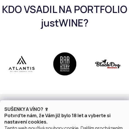
a
c
í
p
r
v
k
y
v
ý
p
i
s
u
Z
á
Informace pro vás
SUŠENKY A VÍNO? 🍷
p
Potvrďte nám, že Vám již bylo 18 let a vyberte si
a
Zákaznický servis
nastavení cookies.
t
Tento web používá soubory cookie. Dalším procházením