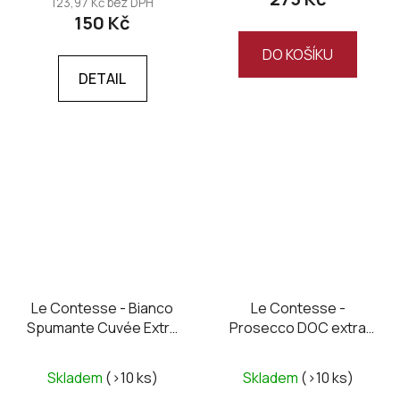
123,97 Kč bez DPH
150 Kč
DO KOŠÍKU
DETAIL
Le Contesse - Bianco
Le Contesse -
Spumante Cuvée Extra
Prosecco DOC extra
Dry
dry, mini 0,2L
Skladem
(>10 ks)
Skladem
(>10 ks)