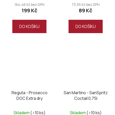
164,46 Kč bez DPH
73,55 Kč bez DPH
199 Kč
89 Kč
DO KOŠÍKU
DO KOŠÍKU
Reguta - Prosecco
San Martino - SanSpritz
DOC Extra dry
Coctail 0,75l
Průměrné
Skladem
(>10 ks)
Skladem
(>10 ks)