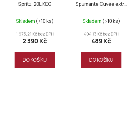
Spritz, 20L KEG
Spumante Cuvée extra
dry, Magnum
Skladem
(>10 ks)
Skladem
(>10 ks)
1 975,21 Kč bez DPH
404,13 Kč bez DPH
2 390 Kč
489 Kč
DO KOŠÍKU
DO KOŠÍKU