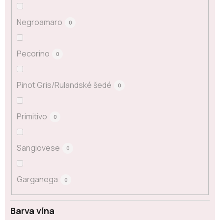
Negroamaro
0
Pecorino
0
Pinot Gris/Rulandské šedé
0
Primitivo
0
Sangiovese
0
Garganega
0
Barva vína