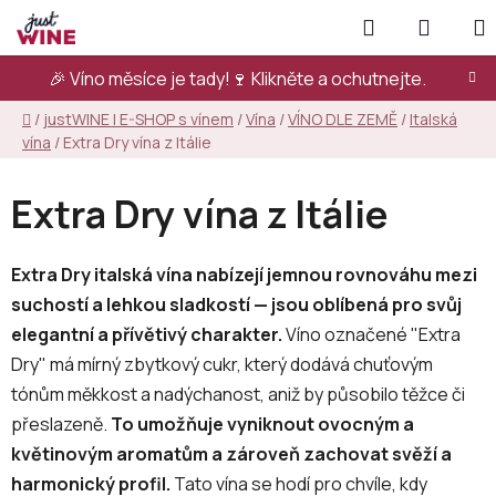
Přejít
Hledat
NÁKUP
na
KOŠÍK
obsah
🎉 Víno měsíce je tady!🍷
Klikněte a ochutnejte.
Domů
/
justWINE | E-SHOP s vínem
/
Vína
/
VÍNO DLE ZEMĚ
/
Italská
vína
/
Extra Dry vína z Itálie
Extra Dry vína z Itálie
Extra Dry italská vína nabízejí jemnou rovnováhu mezi
suchostí a lehkou sladkostí — jsou oblíbená pro svůj
elegantní a přívětivý charakter.
Víno označené "Extra
Dry" má mírný zbytkový cukr, který dodává chuťovým
tónům měkkost a nadýchanost, aniž by působilo těžce či
přeslazeně.
To umožňuje vyniknout ovocným a
květinovým aromatům a zároveň zachovat svěží a
harmonický profil.
Tato vína se hodí pro chvíle, kdy