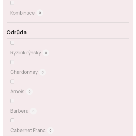
Kombinace
0
Odrůda
Ryzlink rýnský
0
Chardonnay
0
Arneis
0
Barbera
0
Cabernet Franc
0