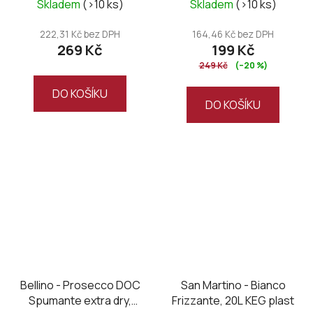
Skladem
(>10 ks)
Skladem
(>10 ks)
222,31 Kč bez DPH
164,46 Kč bez DPH
269 Kč
199 Kč
249 Kč
(–20 %)
DO KOŠÍKU
DO KOŠÍKU
Bellino - Prosecco DOC
San Martino - Bianco
Spumante extra dry,
Frizzante, 20L KEG plast