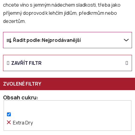
chcete víno s jemným nádechem sladkosti, třeba jako
příjemný doprovod k lehčím jídlům, předkrmům nebo
dezertům.
Ř
Řadit podle:
Nejprodávanější
a
z
e
ZAVŘÍT FILTR
n
í
p
r
o
Obsah cukru
d
u
k
Extra Dry
t