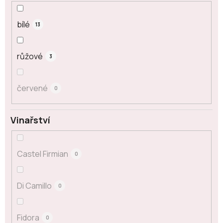
bílé
13
růžové
3
červené
0
Vinařství
Castel Firmian
0
Di Camillo
0
Fidora
0