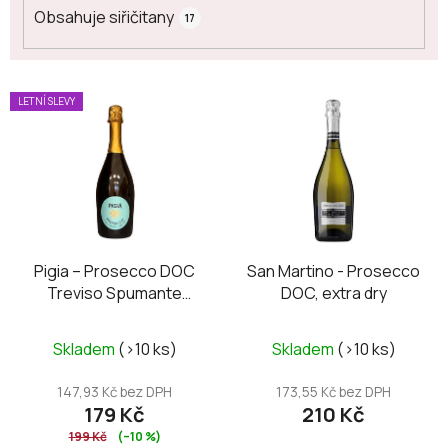
Obsahuje siřičitany
17
V
LETNÍ SLEVY
ý
p
i
s
p
r
o
Pigia – Prosecco DOC
San Martino - Prosecco
Treviso Spumante
DOC, extra dry
d
Extra Dry
u
k
Skladem
(>10 ks)
Skladem
(>10 ks)
t
147,93 Kč bez DPH
173,55 Kč bez DPH
ů
179 Kč
210 Kč
199 Kč
(–10 %)