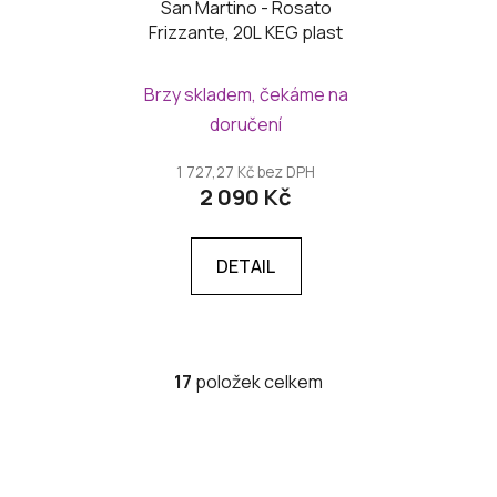
San Martino - Rosato
Frizzante, 20L KEG plast
Brzy skladem, čekáme na
doručení
1 727,27 Kč bez DPH
2 090 Kč
DETAIL
17
položek celkem
O
v
l
á
d