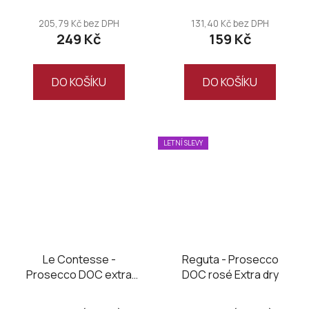
hodnocení
produktu
205,79 Kč bez DPH
131,40 Kč bez DPH
249 Kč
159 Kč
je
5,0
z
DO KOŠÍKU
DO KOŠÍKU
5
hvězdiček.
LETNÍ SLEVY
Le Contesse -
Reguta - Prosecco
Prosecco DOC extra
DOC rosé Extra dry
dry