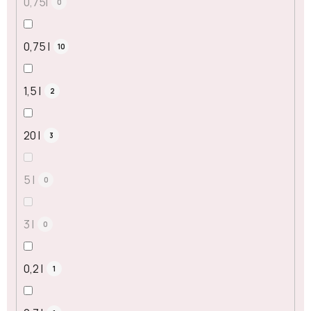
0,75l
0
0,75 l
10
1,5 l
2
20 l
3
5 l
0
3 l
0
0,2 l
1