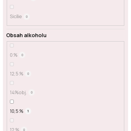
Sicílie
0
Obsah alkoholu
0 %
0
12,5 %
0
14%obj.
0
10,5 %
1
12 %
0