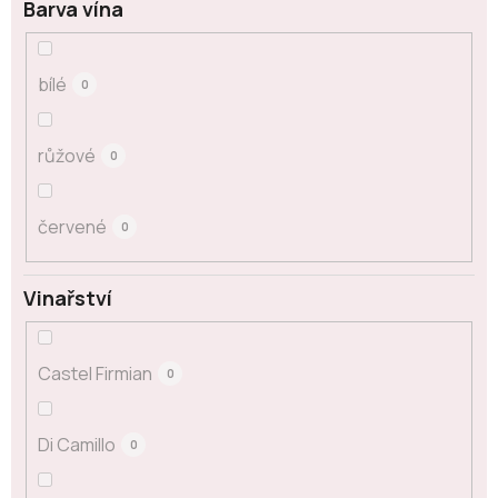
Barva vína
bílé
0
růžové
0
červené
0
Vinařství
Castel Firmian
0
Di Camillo
0