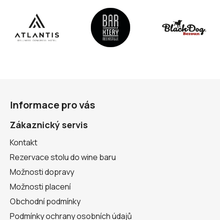
y
v
ý
p
i
s
u
Z
á
Informace pro vás
p
a
Zákaznický servis
t
Kontakt
í
Rezervace stolu do wine baru
Možnosti dopravy
Možnosti placení
Obchodní podmínky
Podmínky ochrany osobních údajů