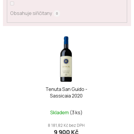
Obsahuje siřičitany
0
V
ý
p
i
s
p
r
o
Tenuta San Guido -
Sassicaia 2020
d
u
k
Skladem
(3 ks)
t
8 181,82 Kč bez DPH
ů
9 900 Kč