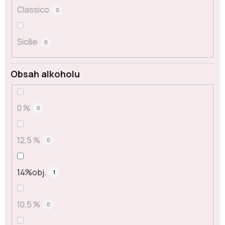
Classico
0
Sicílie
0
Obsah alkoholu
0 %
0
12,5 %
0
14%obj.
1
10,5 %
0