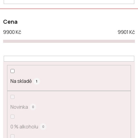
t
ů
Cena
9900
Kč
9901
Kč
Na skladě
1
Novinka
0
0 % alkoholu
0