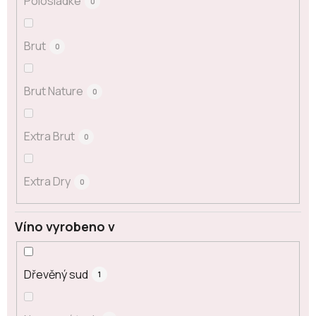
Polosladké
0
Brut
0
Brut Nature
0
Extra Brut
0
Extra Dry
0
Víno vyrobeno v
Dřevěný sud
1