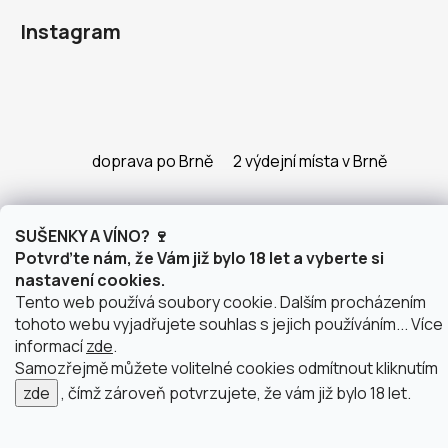
Instagram
doprava po Brně
2 výdejní místa v Brně
SUŠENKY A VÍNO? 🍷
Potvrďte nám, že Vám již bylo 18 let a vyberte si
Vytvořil Shoptet
nastavení cookies.
Copyright 2026
justWINE
. Všechna práva vyhrazena.
Tento web používá soubory cookie. Dalším procházením
Upravit nastavení cookies
tohoto webu vyjadřujete souhlas s jejich používáním... Více
informací
zde
.
Samozřejmě můžete volitelné cookies odmítnout kliknutím
zde
, čímž zároveň potvrzujete, že vám již bylo 18 let.