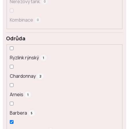
Nerezový tank
0
Kombinace
0
Odrůda
Ryzlink rýnský
1
Chardonnay
2
Arneis
1
Barbera
5