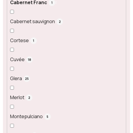
Cabernet Franc
1
Cabernet sauvignon
2
Cortese
1
Cuvée
18
Glera
25
Merlot
2
Montepulciano
5