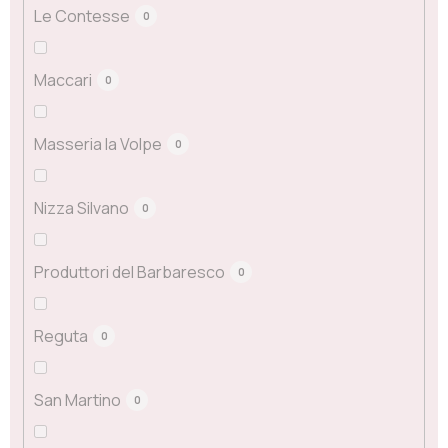
Le Contesse
0
Maccari
0
Masseria la Volpe
0
Nizza Silvano
0
Produttori del Barbaresco
0
Reguta
0
San Martino
0