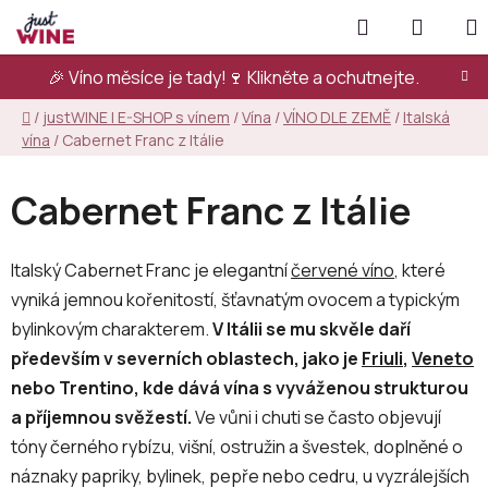
Přejít
Hledat
NÁKUP
na
KOŠÍK
obsah
🎉 Víno měsíce je tady!🍷
Klikněte a ochutnejte.
Domů
/
justWINE | E-SHOP s vínem
/
Vína
/
VÍNO DLE ZEMĚ
/
Italská
vína
/
Cabernet Franc z Itálie
Cabernet Franc z Itálie
Italský Cabernet Franc je elegantní
červené víno
, které
vyniká jemnou kořenitostí, šťavnatým ovocem a typickým
bylinkovým charakterem.
V Itálii se mu skvěle daří
především v severních oblastech, jako je
Friuli
,
Veneto
nebo Trentino, kde dává vína s vyváženou strukturou
a příjemnou svěžestí.
Ve vůni i chuti se často objevují
tóny černého rybízu, višní, ostružin a švestek, doplněné o
náznaky papriky, bylinek, pepře nebo cedru, u vyzrálejších