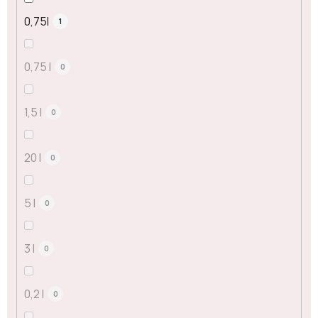
0,75l
1
0,75 l
0
1,5 l
0
20 l
0
5 l
0
3 l
0
0,2 l
0