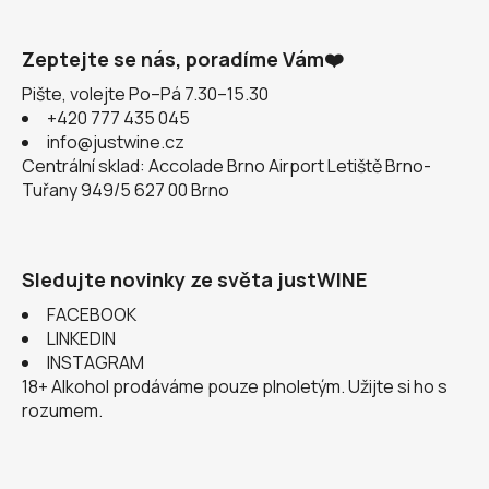
Zeptejte se nás, poradíme Vám❤️
Pište, volejte Po–Pá 7.30–15.30
+420 777 435 045
info@justwine.cz
Centrální sklad: Accolade Brno Airport Letiště Brno-
Tuřany 949/5 627 00 Brno
Sledujte novinky ze světa justWINE
FACEBOOK
LINKEDIN
INSTAGRAM
18+ Alkohol prodáváme pouze plnoletým. Užijte si ho s
rozumem.