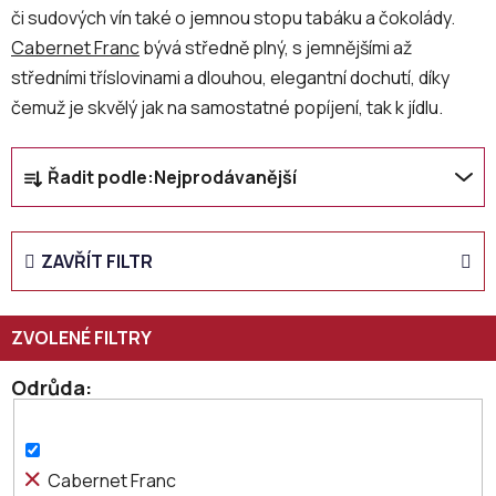
či sudových vín také o jemnou stopu tabáku a čokolády.
Cabernet Franc
bývá středně plný, s jemnějšími až
středními tříslovinami a dlouhou, elegantní dochutí, díky
čemuž je skvělý jak na samostatné popíjení, tak k jídlu.
Ř
Řadit podle:
Nejprodávanější
a
z
e
ZAVŘÍT FILTR
n
í
p
r
o
Odrůda
d
u
k
Cabernet Franc