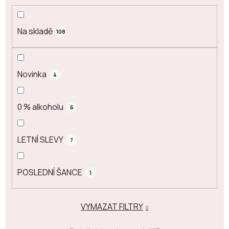
t
ů
Na skladě
108
Novinka
4
0 % alkoholu
6
LETNÍ SLEVY
7
POSLEDNÍ ŠANCE
1
VYMAZAT FILTRY