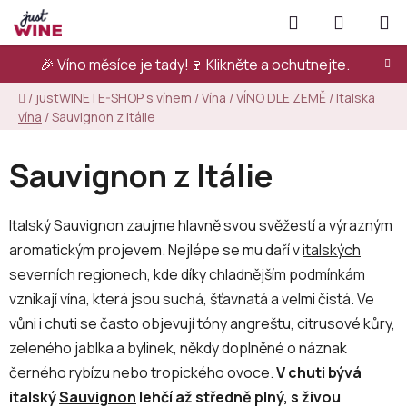
Přejít
Hledat
NÁKUPN
na
KOŠÍK
obsah
🎉 Víno měsíce je tady!🍷
Klikněte a ochutnejte.
Domů
/
justWINE | E-SHOP s vínem
/
Vína
/
VÍNO DLE ZEMĚ
/
Italská
vína
/
Sauvignon z Itálie
Sauvignon z Itálie
Italský Sauvignon zaujme hlavně svou svěžestí a výrazným
aromatickým projevem. Nejlépe se mu daří v
italských
severních regionech, kde díky chladnějším podmínkám
vznikají vína, která jsou suchá, šťavnatá a velmi čistá. Ve
vůni i chuti se často objevují tóny angreštu, citrusové kůry,
zeleného jablka a bylinek, někdy doplněné o náznak
černého rybízu nebo tropického ovoce.
V chuti bývá
italský
Sauvignon
lehčí až středně plný, s živou