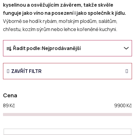
kyselinou a osvěžujícím závěrem, takže skvěle
funguje jako víno na posezení i jako společník k jídlu.
Výborně se hodí k rybám, mořským plodům, salátům,
chřestu, kozím sýrům nebo lehce kořeněné kuchyni.
Ř
Řadit podle:
Nejprodávanější
a
z
e
ZAVŘÍT FILTR
n
í
p
Cena
r
o
89
Kč
9900
Kč
d
u
k