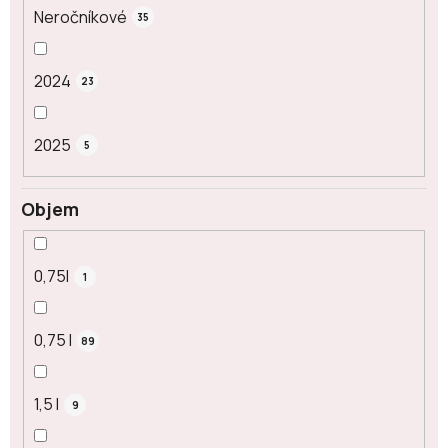
Neročníkové
35
2024
23
2025
5
Objem
0,75l
1
0,75 l
89
1,5 l
9