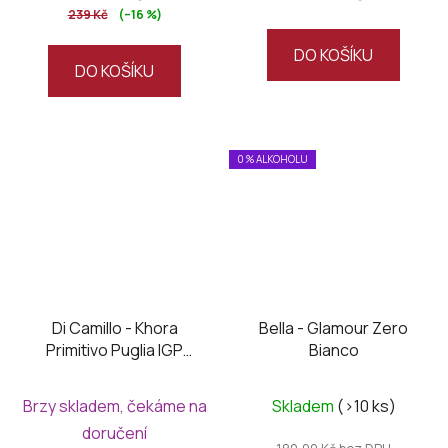
239 Kč
(–16 %)
DO KOŠÍKU
DO KOŠÍKU
0 % ALKOHOLU
Di Camillo - Khora
Bella - Glamour Zero
Primitivo Puglia IGP
Bianco
2024
Brzy skladem, čekáme na
Skladem
(>10 ks)
doručení