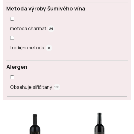
Metoda výroby šumivého vína
metoda charmat
29
tradiční metoda
8
Alergen
Obsahuje siřičitany
105
V
ý
p
i