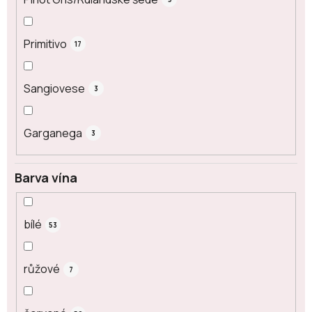
Primitivo
17
Sangiovese
3
Garganega
3
Barva vína
bílé
53
růžové
7