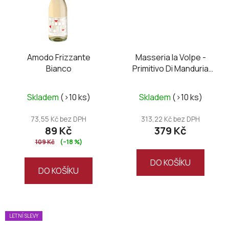
Amodo Frizzante
Masseria la Volpe -
Bianco
Primitivo Di Manduria
DOC UNO Riserva
Průměrné
Skladem
(>10 ks)
Skladem
(>10 ks)
hodnocení
produktu
73,55 Kč bez DPH
313,22 Kč bez DPH
89 Kč
379 Kč
je
109 Kč
(–18 %)
5,0
z
DO KOŠÍKU
DO KOŠÍKU
5
hvězdiček.
LETNÍ SLEVY