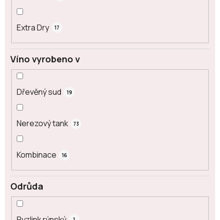
Extra Dry
17
Víno vyrobeno v
Dřevěný sud
19
Nerezový tank
73
Kombinace
16
Odrůda
Ryzlink rýnský
1