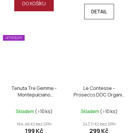
DO KOŠÍKU
DETAIL
LETNÍ SLEVY
Tenuta Tre Gemme -
Le Contesse -
Montepulciano
Prosecco DOC Organic
D’Abruzzo DOC
brut
Santirene 2020
Skladem
(>10 ks)
Skladem
(>10 ks)
164,46 Kč bez DPH
247,11 Kč bez DPH
199 Kč
299 Kč