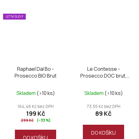
LETNÍ SLEVY
Raphael Dal Bo -
Le Contesse -
Prosecco BIO Brut
Prosecco DOC brut,
mini 0,2L
Skladem
(>10 ks)
Skladem
(>10 ks)
164,46 Kč bez DPH
73,55 Kč bez DPH
199 Kč
89 Kč
299 Kč
(–33 %)
DO KOŠÍKU
DO KOŠÍKU