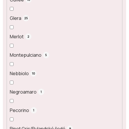
Glera
25
Merlot
2
Montepulciano
5
Nebbiolo
10
Negroamaro
1
Pecorino
1
Pinot Gris/Rulandské šedé
9