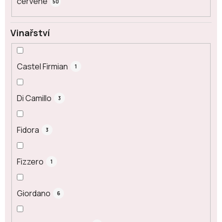
červené
50
Vinařství
Castel Firmian
1
Di Camillo
3
Fidora
3
Fizzero
1
Giordano
6