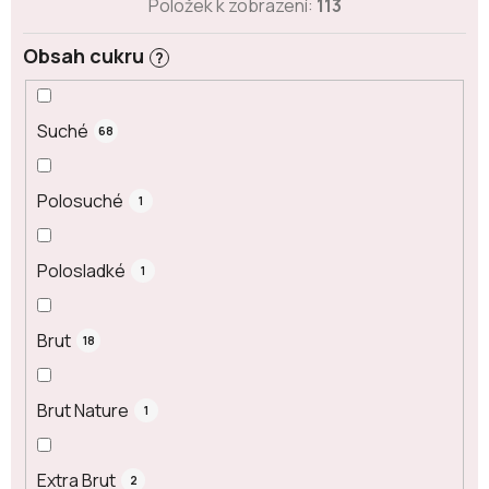
Položek k zobrazení:
113
Obsah cukru
?
Suché
68
Polosuché
1
Polosladké
1
Brut
18
Brut Nature
1
Extra Brut
2