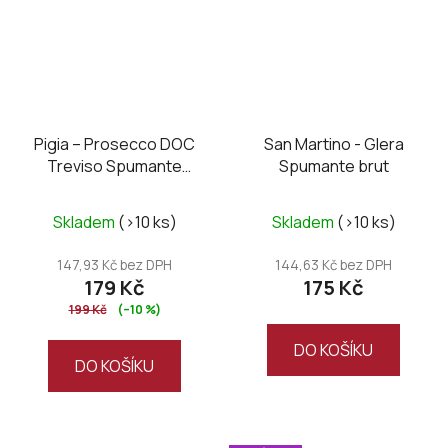
Pigia – Prosecco DOC
San Martino - Glera
Treviso Spumante
Spumante brut
Extra Dry
Skladem
(>10 ks)
Skladem
(>10 ks)
147,93 Kč bez DPH
144,63 Kč bez DPH
179 Kč
175 Kč
199 Kč
(–10 %)
DO KOŠÍKU
DO KOŠÍKU