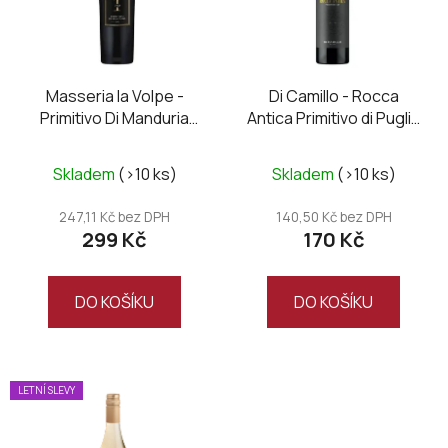
s
p
r
o
Masseria la Volpe -
Di Camillo - Rocca
Primitivo Di Manduria
Antica Primitivo di Puglia
d
DOC UNO
IGP 2024
u
Průměrné
Průměrné
k
Skladem
(>10 ks)
Skladem
(>10 ks)
hodnocení
hodnocení
t
produktu
produktu
247,11 Kč bez DPH
140,50 Kč bez DPH
ů
299 Kč
170 Kč
je
je
4,5
5,0
z
z
DO KOŠÍKU
DO KOŠÍKU
5
5
hvězdiček.
hvězdiček.
LETNÍ SLEVY