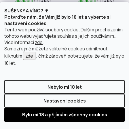
Skladem
(>10 ks)
Skladem
(>10 ks)
SUŠENKY A VÍNO? 🍷
139,67 Kč bez DPH
222,31 Kč bez DPH
Potvrďte nám, že Vám již bylo 18 let a vyberte si
169 Kč
269 Kč
nastavení cookies.
Tento web používá soubory cookie. Dalším procházením
tohoto webu vyjadřujete souhlas s jejich používáním...
DO KOŠÍKU
DO KOŠÍKU
Více informací
zde
.
Samozřejmě můžete volitelné cookies odmítnout
kliknutím
zde
, čímž zároveň potvrzujete, že vám již bylo
18 let.
NAČÍST 20 DALŠÍCH
S
1
t
6
Nebylo mi 18 let
r
O
á
113
položek celkem
v
Nastavení cookies
n
l
k
NAHORU
á
o
d
v
a
á