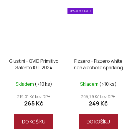
0 % ALKOHOLU
Giustini - QVID Primitivo
Fizzero - Fizzero white
Salento IGT 2024
non alcoholic sparkling
Skladem
(>10 ks)
Skladem
(>10 ks)
219,01 Kč bez DPH
205,79 Kč bez DPH
265 Kč
249 Kč
DO KOŠÍKU
DO KOŠÍKU