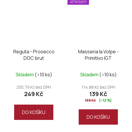
LETNÍ SLEVY
Reguta - Prosecco
Masseria la Volpe -
DOC brut
Primitivo IGT
Průměrné
Skladem
(>10 ks)
Skladem
(>10 ks)
hodnocení
produktu
205,79 Kč bez DPH
114,88 Kč bez DPH
249 Kč
139 Kč
je
159 Kč
(–12 %)
5,0
z
DO KOŠÍKU
DO KOŠÍKU
5
hvězdiček.