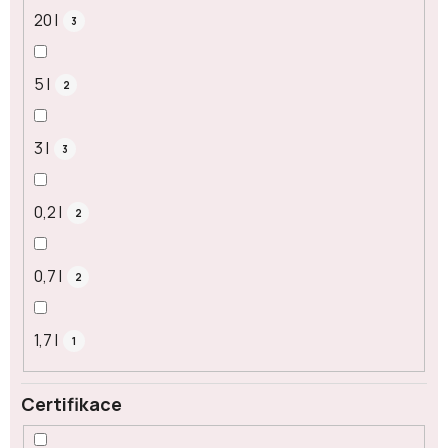
20 l
3
5 l
2
3 l
3
0,2 l
2
0,7 l
2
1,7 l
1
Certifikace