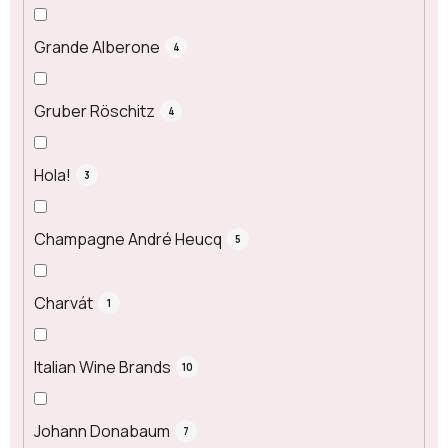
Grande Alberone
4
Gruber Röschitz
4
Hola!
3
Champagne André Heucq
5
Charvát
1
Italian Wine Brands
10
Johann Donabaum
7