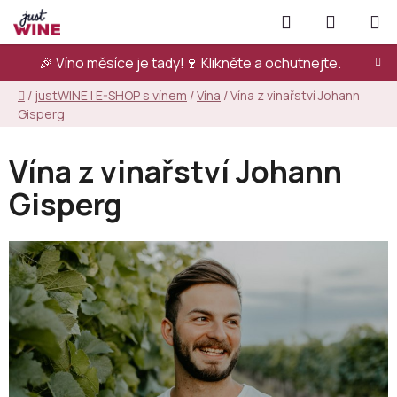
Přejít
Hledat
NÁKUPN
na
KOŠÍK
obsah
🎉 Víno měsíce je tady!🍷
Klikněte a ochutnejte.
Domů
/
justWINE | E-SHOP s vínem
/
Vína
/
Vína z vinařství Johann
Gisperg
Vína z vinařství Johann
Gisperg