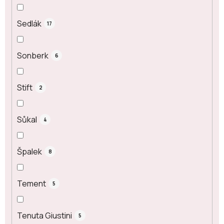
Sedlák
17
Sonberk
6
Stift
2
Sůkal
4
Špalek
8
Tement
5
Tenuta Giustini
5