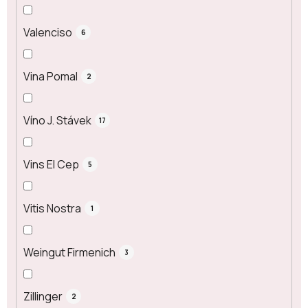
Valenciso
6
Vina Pomal
2
Víno J. Stávek
17
Vins El Cep
5
Vitis Nostra
1
Weingut Firmenich
3
Zillinger
2