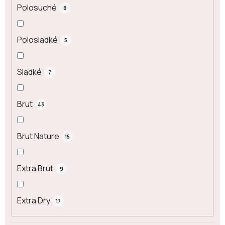
Polosuché
8
Polosladké
5
Sladké
7
Brut
43
Brut Nature
15
Extra Brut
9
Extra Dry
17