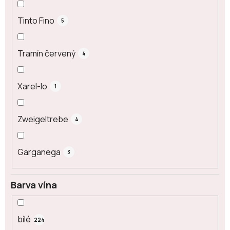
Tinto Fino
5
Tramín červený
4
Xarel-lo
1
Zweigeltrebe
4
Garganega
3
Barva vína
bílé
224