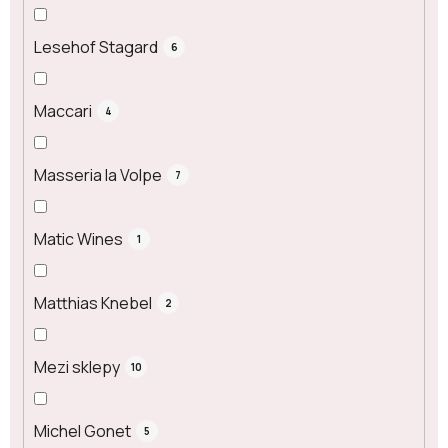
Lesehof Stagard
6
Maccari
4
Masseria la Volpe
7
Matic Wines
1
Matthias Knebel
2
Mezi sklepy
10
Michel Gonet
5