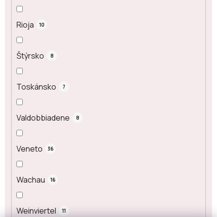
Rioja
10
Štýrsko
8
Toskánsko
7
Valdobbiadene
8
Veneto
36
Wachau
16
Weinviertel
11