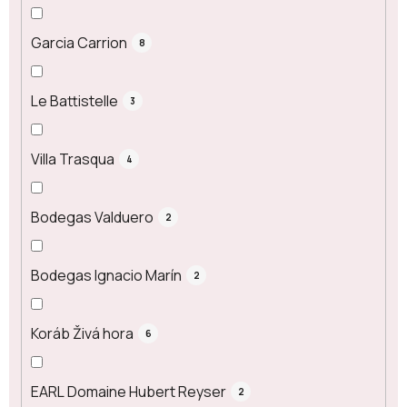
Garcia Carrion
8
Le Battistelle
3
Villa Trasqua
4
Bodegas Valduero
2
Bodegas Ignacio Marín
2
Koráb Živá hora
6
EARL Domaine Hubert Reyser
2