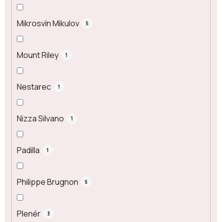
Mikrosvín Mikulov
5
Mount Riley
1
Nestarec
1
Nizza Silvano
1
Padilla
1
Philippe Brugnon
5
Plenér
3