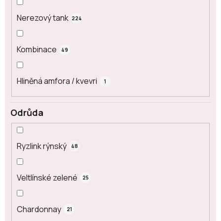
Nerezový tank
224
Kombinace
49
Hliněná amfora / kvevri
1
Odrůda
Ryzlink rýnský
48
Veltlínské zelené
25
Chardonnay
21