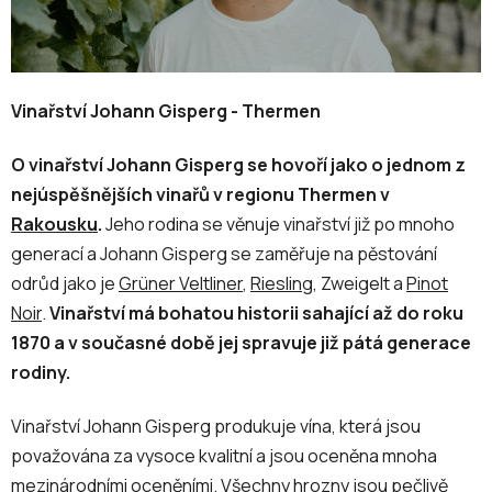
Vinařství Johann Gisperg - Thermen
O vinařství Johann Gisperg se hovoří jako o jednom z
nejúspěšnějších vinařů v regionu Thermen v
Rakousku
.
Jeho rodina se věnuje vinařství již po mnoho
generací a Johann Gisperg se zaměřuje na pěstování
odrůd jako je
Grüner Veltliner
,
Riesling
, Zweigelt a
Pinot
Noir
.
Vinařství má bohatou historii sahající až do roku
1870 a v současné době jej spravuje již pátá generace
rodiny.
Vinařství Johann Gisperg produkuje vína, která jsou
považována za vysoce kvalitní a jsou oceněna mnoha
mezinárodními oceněními. Všechny hrozny jsou pečlivě