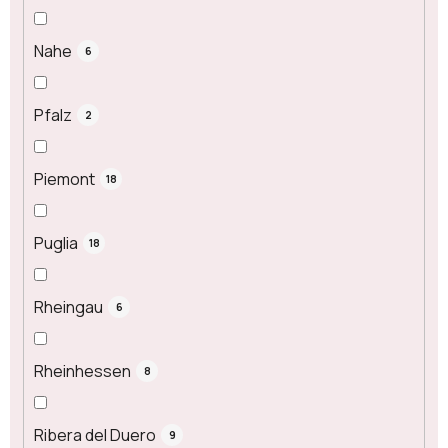
Nahe
6
Pfalz
2
Piemont
18
Puglia
18
Rheingau
6
Rheinhessen
8
Ribera del Duero
9