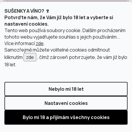
SUŠENKY A VÍNO? 🍷
Penedes
15
Potvrďte nám, že Vám již bylo 18 let a vyberte si
nastavení cookies.
Tento web používá soubory cookie. Dalším procházením
La Mancha
8
tohoto webu vyjadřujete souhlas s jejich používáním...
Více informací
zde
.
Samozřejmě můžete volitelné cookies odmítnout
Classico
3
kliknutím
zde
, čímž zároveň potvrzujete, že vám již bylo
18 let.
Carinena
2
Nebylo mi 18 let
Sicílie
1
Nastavení cookies
Alsasko
2
Šumivá vína podle původu