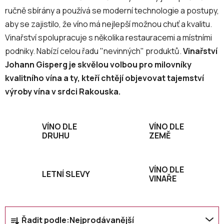
ručně sbírány a používá se moderní technologie a postupy,
aby se zajistilo, že víno má nejlepší možnou chuť a kvalitu.
Vinařství spolupracuje s několika restauracemi a místními
podniky. Nabízí celou řadu "nevinných" produktů.
Vinařství
Johann Gisperg je skvělou volbou pro milovníky
kvalitního vína a ty, kteří chtějí objevovat tajemství
výroby vína v srdci Rakouska.
VÍNO DLE
VÍNO DLE
DRUHU
ZEMĚ
VÍNO DLE
LETNÍ SLEVY
VINAŘE
Ř
Řadit podle:
Nejprodávanější