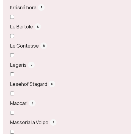
Krásná hora
7
Le Bertole
4
Le Contesse
8
Legaris
2
Lesehof Stagard
6
Maccari
4
Masseria la Volpe
7