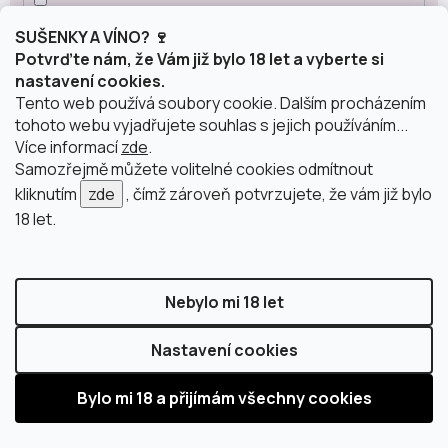
Franciacorta
3
SUŠENKY A VÍNO? 🍷
Potvrďte nám, že Vám již bylo 18 let a vyberte si
nastavení cookies.
Champagne
15
Tento web používá soubory cookie. Dalším procházením
tohoto webu vyjadřujete souhlas s jejich používáním...
Více informací
zde
.
Prosecco
26
Samozřejmě můžete volitelné cookies odmítnout
kliknutím
zde
, čímž zároveň potvrzujete, že vám již bylo
18 let.
Sekt
10
ostatní šumivá vína
19
Nebylo mi 18 let
Nastavení cookies
Obsah alkoholu
0 %
8