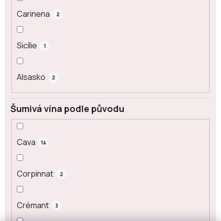
Carinena
2
Sicílie
1
Alsasko
2
Šumivá vína podle původu
Cava
14
Corpinnat
2
Crémant
3