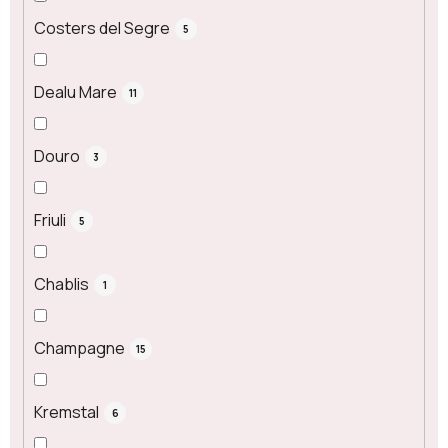
Costers del Segre
5
Dealu Mare
11
Douro
3
Friuli
5
Chablis
1
Champagne
15
Kremstal
6