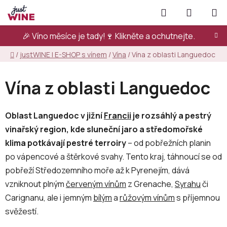
Přejít
Hledat
NÁKUPN
na
KOŠÍK
obsah
🎉 Víno měsíce je tady!🍷
Klikněte a ochutnejte.
Domů
/
justWINE | E-SHOP s vínem
/
Vína
/
Vína z oblasti Languedoc
Vína z oblasti Languedoc
Oblast Languedoc v jižní
Francii
je rozsáhlý a pestrý
vinařský region, kde sluneční jaro a středomořské
klima potkávají pestré terroiry
– od pobřežních planin
po vápencové a štěrkové svahy. Tento kraj, táhnoucí se od
pobřeží Středozemního moře až k Pyrenejím, dává
vzniknout plným
červeným vínům
z Grenache,
Syrahu
či
Carignanu, ale i jemným
bílým
a
růžovým vínům
s příjemnou
svěžestí.