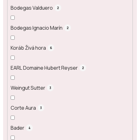
Bodegas Valduero
2
Bodegas Ignacio Marín
2
Koráb Živá hora
6
EARL Domaine Hubert Reyser
2
Weingut Sutter
3
Corte Aura
3
Bader
4