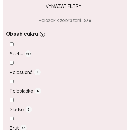
VYMAZAT FILTRY
Položek k zobrazení:
378
Obsah cukru
?
Suché
262
Polosuché
8
Polosladké
5
Sladké
7
Brut
43