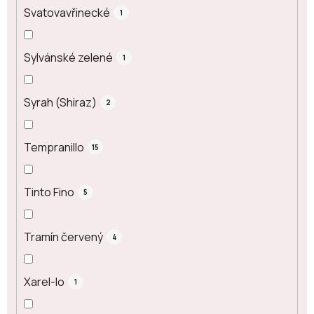
Svatovavřinecké
1
Sylvánské zelené
1
Syrah (Shiraz)
2
Tempranillo
15
Tinto Fino
5
Tramín červený
4
Xarel-lo
1