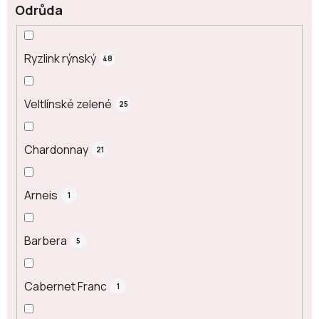
Odrůda
Ryzlink rýnský
48
Veltlínské zelené
25
Chardonnay
21
Arneis
1
Barbera
5
Cabernet Franc
1