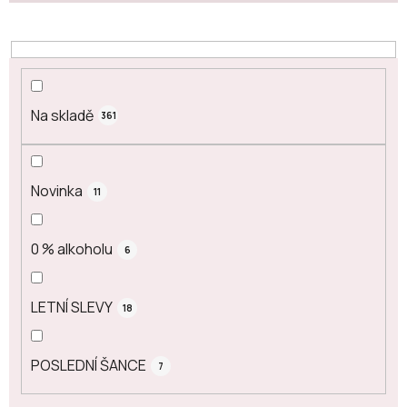
u
k
t
ů
Na skladě
361
Novinka
11
0 % alkoholu
6
LETNÍ SLEVY
18
POSLEDNÍ ŠANCE
7