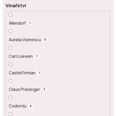
Vinařství
Allendorf
7
Aurelia Visinescu
11
Carl Loewen
7
Castel Firmian
1
Claus Preisinger
3
Codorníu
6