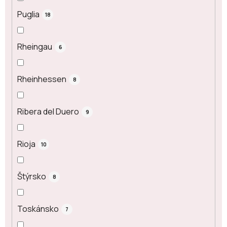
Puglia
18
Rheingau
6
Rheinhessen
8
Ribera del Duero
9
Rioja
10
Štýrsko
8
Toskánsko
7