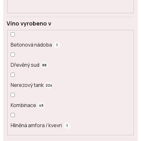
Víno vyrobeno v
Betonová nádoba
1
Dřevěný sud
88
Nerezový tank
224
Kombinace
49
Hliněná amfora / kvevri
1