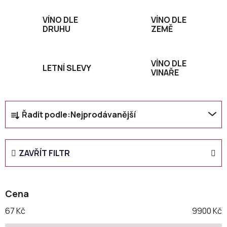
VÍNO DLE
VÍNO DLE
DRUHU
ZEMĚ
VÍNO DLE
LETNÍ SLEVY
VINAŘE
Ř
Řadit podle:
Nejprodávanější
a
z
e
ZAVŘÍT FILTR
n
í
p
Cena
r
o
67
Kč
9900
Kč
d