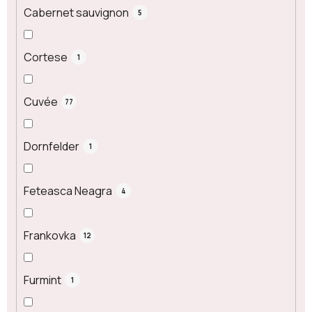
Cabernet sauvignon
5
Cortese
1
Cuvée
77
Dornfelder
1
Feteasca Neagra
4
Frankovka
12
Furmint
1