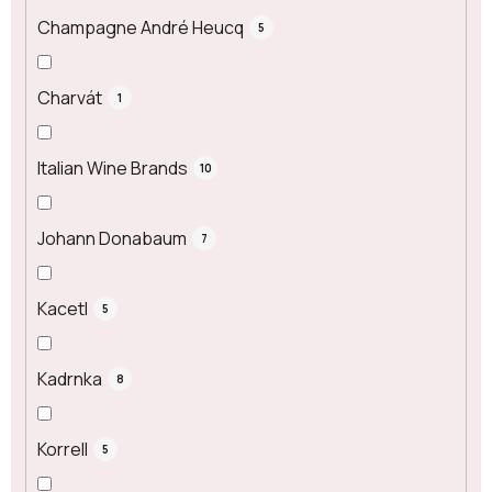
Champagne André Heucq
5
Charvát
1
Italian Wine Brands
10
Johann Donabaum
7
Kacetl
5
Kadrnka
8
Korrell
5