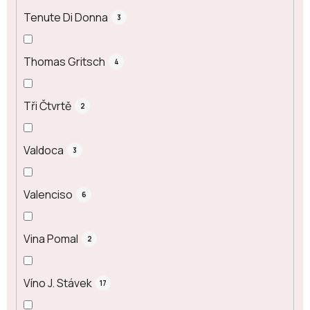
Tenute Di Donna
3
Thomas Gritsch
4
Tři Čtvrtě
2
Valdoca
3
Valenciso
6
Vina Pomal
2
Víno J. Stávek
17