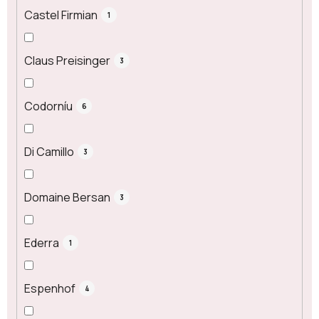
Castel Firmian
1
Claus Preisinger
3
Codorníu
6
Di Camillo
3
Domaine Bersan
3
Ederra
1
Espenhof
4