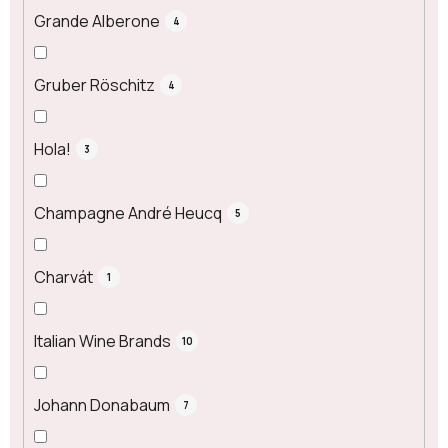
Grande Alberone
4
Gruber Röschitz
4
Hola!
3
Champagne André Heucq
5
Charvát
1
Italian Wine Brands
10
Johann Donabaum
7