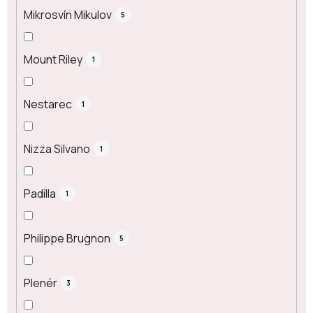
Mikrosvín Mikulov
5
Mount Riley
1
Nestarec
1
Nizza Silvano
1
Padilla
1
Philippe Brugnon
5
Plenér
3