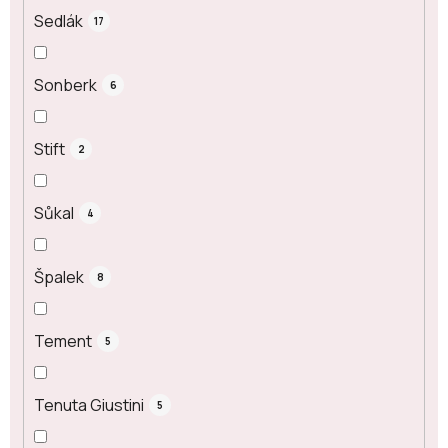
Sedlák
17
Sonberk
6
Stift
2
Sůkal
4
Špalek
8
Tement
5
Tenuta Giustini
5