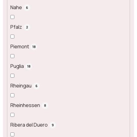
Nahe
6
Pfalz
2
Piemont
18
Puglia
18
Rheingau
6
Rheinhessen
8
Ribera del Duero
9