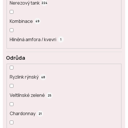
Nerezový tank
224
Kombinace
49
Hliněná amfora / kvevri
1
Odrůda
Ryzlink rýnský
48
Veltlínské zelené
25
Chardonnay
21