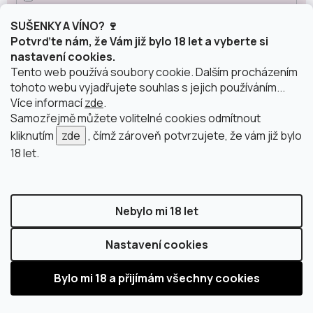
Cava
14
SUŠENKY A VÍNO? 🍷
Potvrďte nám, že Vám již bylo 18 let a vyberte si
nastavení cookies.
Corpinnat
2
Tento web používá soubory cookie. Dalším procházením
tohoto webu vyjadřujete souhlas s jejich používáním...
Více informací
zde
.
Crémant
3
Samozřejmě můžete volitelné cookies odmítnout
kliknutím
zde
, čímž zároveň potvrzujete, že vám již bylo
18 let.
Franciacorta
3
Champagne
15
Nebylo mi 18 let
Prosecco
Nastavení cookies
26
Sekt
10