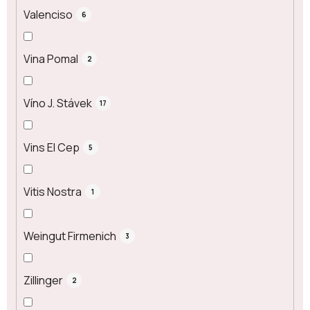
Valenciso
6
Vina Pomal
2
Víno J. Stávek
17
Vins El Cep
5
Vitis Nostra
1
Weingut Firmenich
3
Zillinger
2