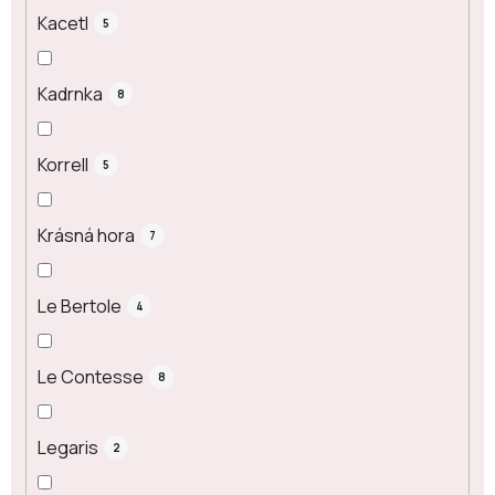
Kacetl
5
Kadrnka
8
Korrell
5
Krásná hora
7
Le Bertole
4
Le Contesse
8
Legaris
2