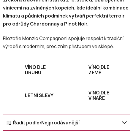
vinicemi na zvlněných kopcích, kde ideální kombinace
klimatu a půdních podmínek vytváří perfektní terroir
pro odrůdy
Chardonnay
a
Pinot Noir
.
Filozofie Monzio Compagnoni spojuje respekt k tradiční
výrobě s moderním, precizním přístupem ve sklepě.
VÍNO DLE
VÍNO DLE
DRUHU
ZEMĚ
VÍNO DLE
LETNÍ SLEVY
VINAŘE
Ř
Řadit podle:
Nejprodávanější
a