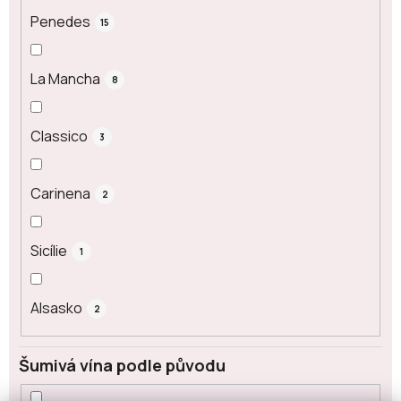
Penedes
15
La Mancha
8
Classico
3
Carinena
2
Sicílie
1
Alsasko
2
Šumivá vína podle původu