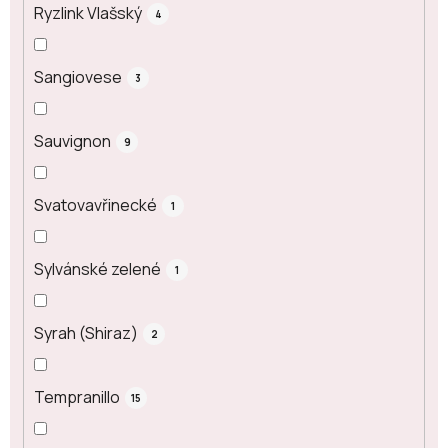
Ryzlink Vlašský
4
Sangiovese
3
Sauvignon
9
Svatovavřinecké
1
Sylvánské zelené
1
Syrah (Shiraz)
2
Tempranillo
15