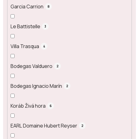
Garcia Carrion
8
Le Battistelle
3
Villa Trasqua
4
Bodegas Valduero
2
Bodegas Ignacio Marín
2
Koráb Živá hora
6
EARL Domaine Hubert Reyser
2