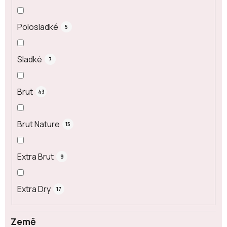
Polosladké
5
Sladké
7
Brut
43
Brut Nature
15
Extra Brut
9
Extra Dry
17
Země