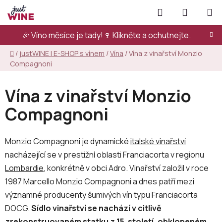
Přejít
Hledat
NÁKUPN
na
KOŠÍK
obsah
🎉 Víno měsíce je tady!🍷
Klikněte a ochutnejte.
Domů
/
justWINE | E-SHOP s vínem
/
Vína
/
Vína z vinařství Monzio
Compagnoni
Vína z vinařství Monzio
Compagnoni
Monzio Compagnoni je dynamické
italské vinařství
nacházející se v prestižní oblasti Franciacorta v regionu
Lombardie
, konkrétně v obci Adro. Vinařství založil v roce
1987 Marcello Monzio Compagnoni a dnes patří mezi
významné producenty šumivých vín typu Franciacorta
DOCG.
Sídlo vinařství se nachází v citlivě
zrekonstruovaném statku z 15. století, obklopeném