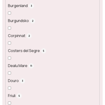
Burgenland
3
Burgundsko
2
Corpinnat
2
Costers del Segre
5
Dealu Mare
11
Douro
3
Friuli
5