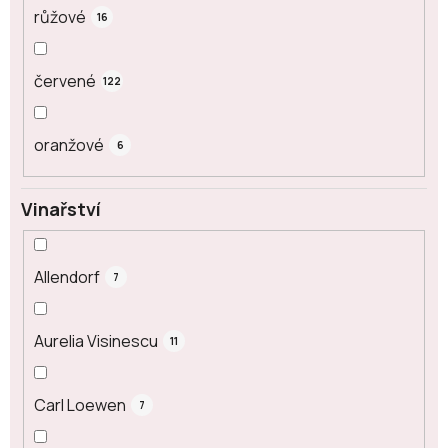
růžové
16
červené
122
oranžové
6
Vinařství
Allendorf
7
Aurelia Visinescu
11
Carl Loewen
7