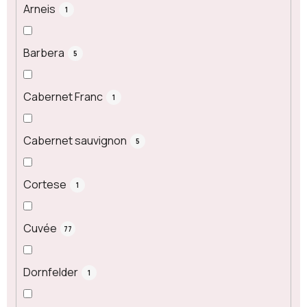
Arneis
1
Barbera
5
Cabernet Franc
1
Cabernet sauvignon
5
Cortese
1
Cuvée
77
Dornfelder
1