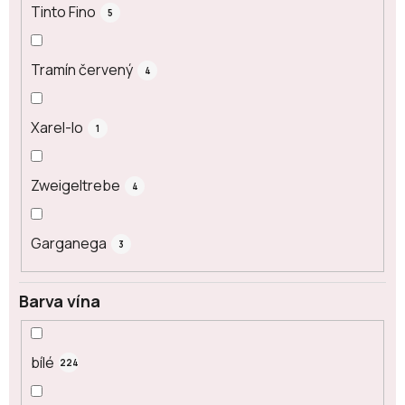
Tinto Fino
5
Tramín červený
4
Xarel-lo
1
Zweigeltrebe
4
Garganega
3
Barva vína
bílé
224