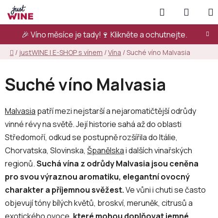
Přejít
Hledat
NÁKUP
na
KOŠÍK
obsah
🎉 Víno měsíce je tady!🍷
Klikněte a ochutnejte.
Domů
/
justWINE | E-SHOP s vínem
/
Vína
/
Suché víno Malvasia
Suché víno Malvasia
Malvasia
patří mezi nejstarší a nejaromatičtější odrůdy
vinné révy na světě. Její historie sahá až do oblasti
Středomoří, odkud se postupně rozšířila do Itálie,
Chorvatska, Slovinska,
Španělska
i dalších vinařských
regionů.
Suchá vína z odrůdy Malvasia jsou ceněna
pro svou výraznou aromatiku, elegantní ovocný
charakter a příjemnou svěžest.
Ve vůni i chuti se často
objevují tóny bílých květů, broskví, meruněk, citrusů a
exotického ovoce,
které mohou doplňovat jemné