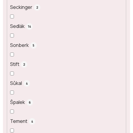
Seckinger
2
Sedlák
14
Sonberk
5
Stift
2
Sůkal
4
Špalek
6
Tement
4