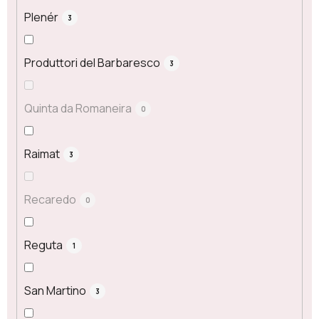
Plenér
3
Produttori del Barbaresco
3
Quinta da Romaneira
0
Raimat
3
Recaredo
0
Reguta
1
San Martino
3