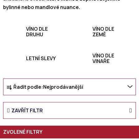
bylinné nebo mandlové nuance.
VÍNO DLE
VÍNO DLE
DRUHU
ZEMĚ
VÍNO DLE
LETNÍ SLEVY
VINAŘE
Ř
Řadit podle:
Nejprodávanější
a
z
e
ZAVŘÍT FILTR
n
í
p
r