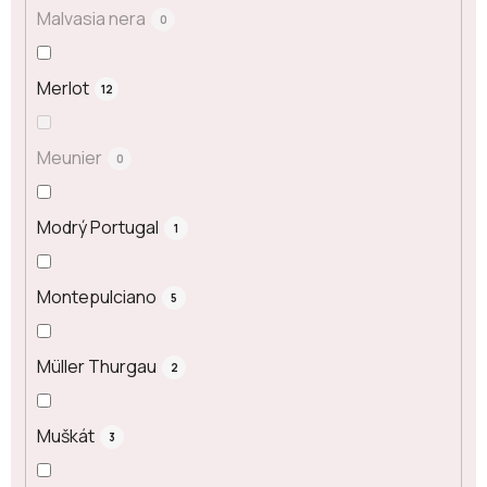
Malvasia nera
0
Merlot
12
Meunier
0
Modrý Portugal
1
Montepulciano
5
Müller Thurgau
2
Muškát
3