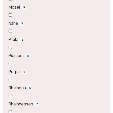
Mosel
9
Nahe
5
Pfalz
2
Piemont
17
Puglia
18
Rheingau
6
Rheinhessen
7