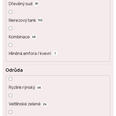
Dřevěný sud
81
Nerezový tank
132
Kombinace
46
Hliněná amfora / kvevri
1
Odrůda
Ryzlink rýnský
46
Veltlínské zelené
24