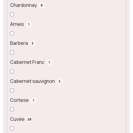
Chardonnay
8
Arneis
1
Barbera
5
Cabernet Franc
1
Cabernet sauvignon
5
Cortese
1
Cuvée
28