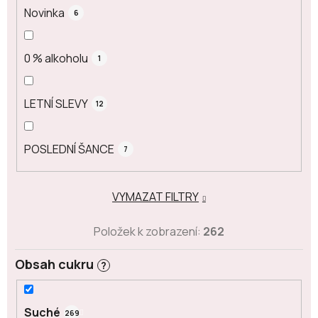
Novinka
6
0 % alkoholu
1
LETNÍ SLEVY
12
POSLEDNÍ ŠANCE
7
VYMAZAT FILTRY
Položek k zobrazení:
262
Obsah cukru
?
Suché
269