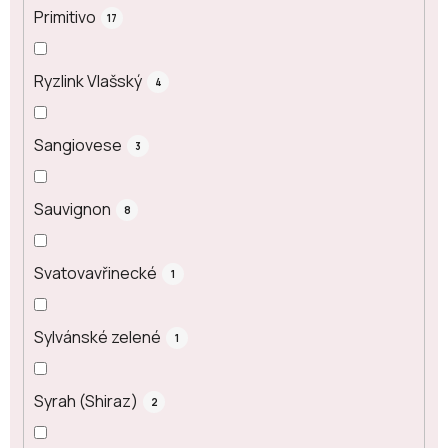
Primitivo
17
Ryzlink Vlašský
4
Sangiovese
3
Sauvignon
8
Svatovavřinecké
1
Sylvánské zelené
1
Syrah (Shiraz)
2