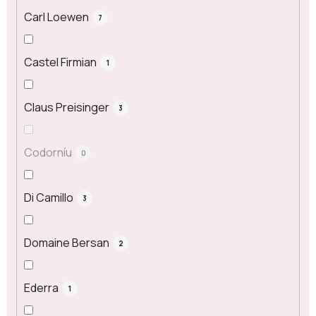
Carl Loewen
7
Castel Firmian
1
Claus Preisinger
3
Codorníu
0
Di Camillo
3
Domaine Bersan
2
Ederra
1