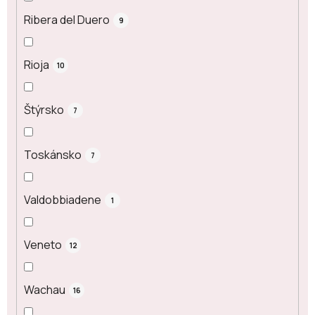
Ribera del Duero
9
Rioja
10
Štýrsko
7
Toskánsko
7
Valdobbiadene
1
Veneto
12
Wachau
16