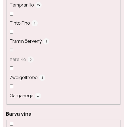
Tempranillo
15
Tinto Fino
5
Tramín červený
1
Xarel-lo
0
Zweigeltrebe
3
Garganega
3
Barva vína