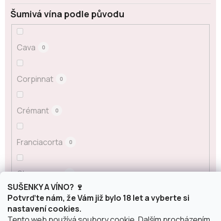
Šumivá vína podle původu
Cava
0
Corpinnat
0
Crémant
0
Franciacorta
0
Champagne
0
SUŠENKY A VÍNO? 🍷
Potvrďte nám, že Vám již bylo 18 let a vyberte si
Prosecco
1
nastavení cookies.
Tento web používá soubory cookie. Dalším procházením