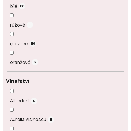
bílé
133
růžové
7
červené
116
oranžové
5
Vinařství
Allendorf
6
Aurelia Visinescu
11