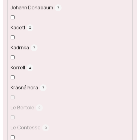
Johann Donabaum
7
Kacetl
3
Kadrnka
7
Korrell
4
Krásná hora
7
Le Bertole
0
Le Contesse
0