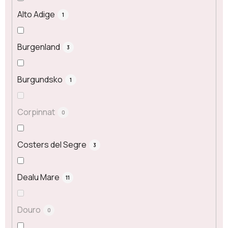
Alto Adige
1
Burgenland
3
Burgundsko
1
Corpinnat
0
Costers del Segre
3
Dealu Mare
11
Douro
0