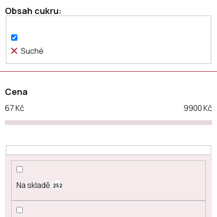
o
Obsah cukru
d
u
k
Suché
t
ů
Cena
67
Kč
9900
Kč
Na skladě
252