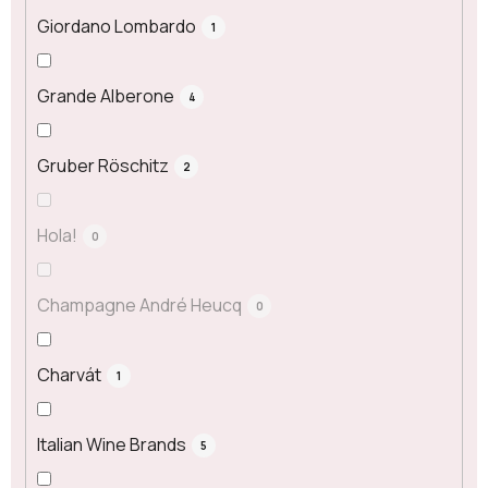
Giordano Lombardo
1
Grande Alberone
4
Gruber Röschitz
2
Hola!
0
Champagne André Heucq
0
Charvát
1
Italian Wine Brands
5