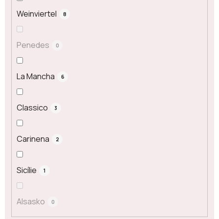
Weinviertel
8
Penedes
0
La Mancha
6
Classico
3
Carinena
2
Sicílie
1
Alsasko
0