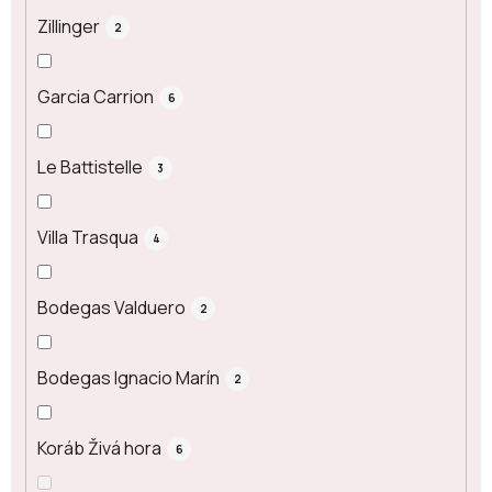
Zillinger
2
Garcia Carrion
6
Le Battistelle
3
Villa Trasqua
4
Bodegas Valduero
2
Bodegas Ignacio Marín
2
Koráb Živá hora
6