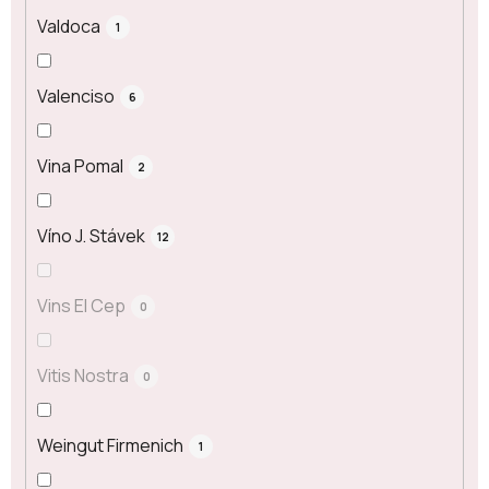
Valdoca
1
Valenciso
6
Vina Pomal
2
Víno J. Stávek
12
Vins El Cep
0
Vitis Nostra
0
Weingut Firmenich
1