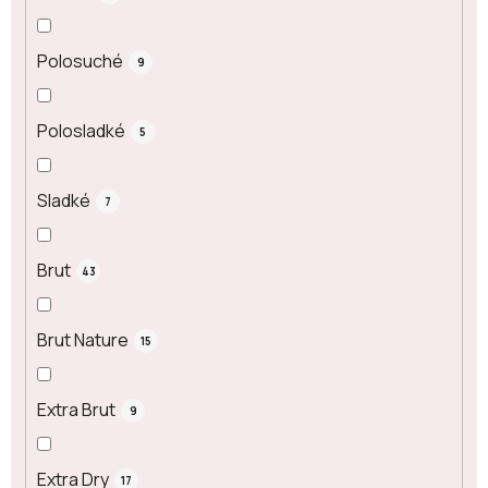
Polosuché
9
Polosladké
5
Sladké
7
Brut
43
Brut Nature
15
Extra Brut
9
Extra Dry
17