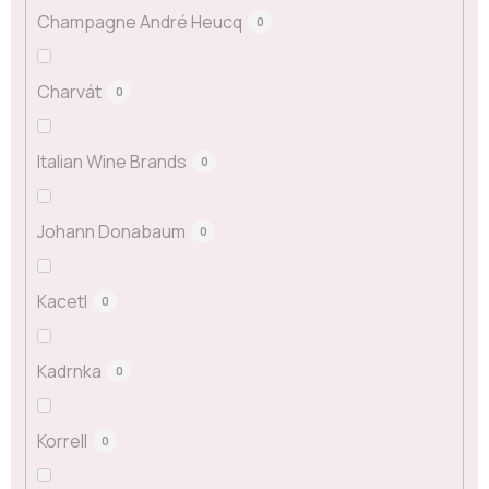
Champagne André Heucq
0
Charvát
0
Italian Wine Brands
0
Johann Donabaum
0
Kacetl
0
Kadrnka
0
Korrell
0