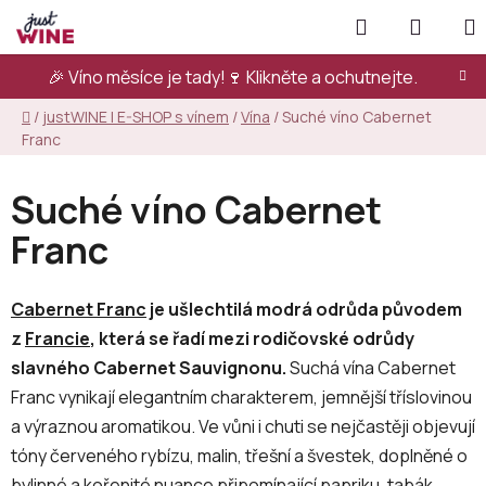
Přejít
Hledat
NÁKUP
na
KOŠÍK
obsah
🎉 Víno měsíce je tady!🍷
Klikněte a ochutnejte.
Domů
/
justWINE | E-SHOP s vínem
/
Vína
/
Suché víno Cabernet
Franc
Suché víno Cabernet
Franc
Cabernet Franc
je ušlechtilá modrá odrůda původem
z
Francie
, která se řadí mezi rodičovské odrůdy
slavného Cabernet Sauvignonu.
Suchá vína Cabernet
Franc vynikají elegantním charakterem, jemnější tříslovinou
a výraznou aromatikou. Ve vůni i chuti se nejčastěji objevují
tóny červeného rybízu, malin, třešní a švestek, doplněné o
bylinné a kořenité nuance připomínající papriku, tabák