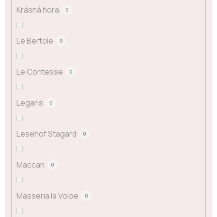
Krásná hora
0
Le Bertole
0
Le Contesse
0
Legaris
0
Lesehof Stagard
0
Maccari
0
Masseria la Volpe
0