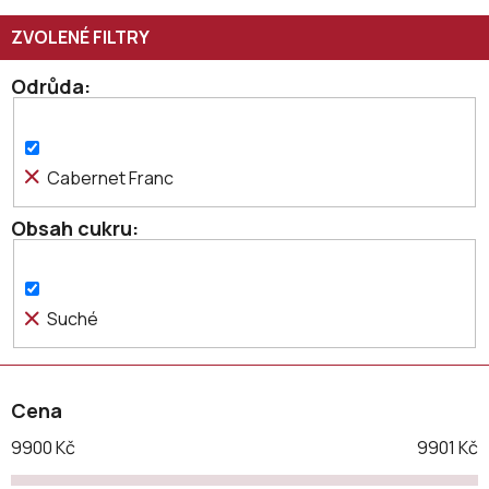
í
p
r
o
Odrůda
d
u
k
Cabernet Franc
t
ů
Obsah cukru
Suché
Cena
9900
Kč
9901
Kč