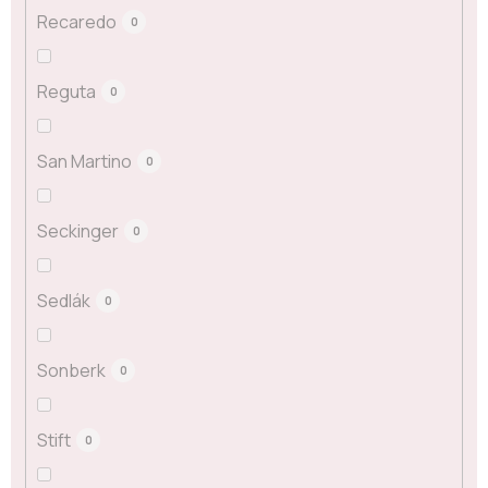
Recaredo
0
Reguta
0
San Martino
0
Seckinger
0
Sedlák
0
Sonberk
0
Stift
0