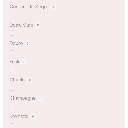
Costers del Segre
0
Dealu Mare
0
Douro
0
Friuli
0
Chablis
0
Champagne
0
Kremstal
0