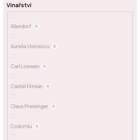
Vinařství
Allendorf
0
Aurelia Visinescu
0
Carl Loewen
0
Castel Firmian
0
Claus Preisinger
0
Codorníu
0