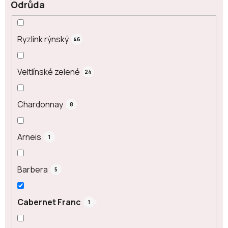
Odrůda
Ryzlink rýnský
46
Veltlínské zelené
24
Chardonnay
8
Arneis
1
Barbera
5
Cabernet Franc
1