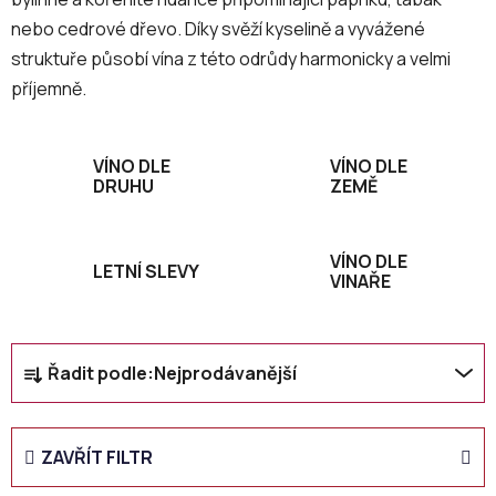
nebo cedrové dřevo. Díky svěží kyselině a vyvážené
struktuře působí vína z této odrůdy harmonicky a velmi
příjemně.
VÍNO DLE
VÍNO DLE
DRUHU
ZEMĚ
VÍNO DLE
LETNÍ SLEVY
VINAŘE
Ř
Řadit podle:
Nejprodávanější
a
z
e
ZAVŘÍT FILTR
n