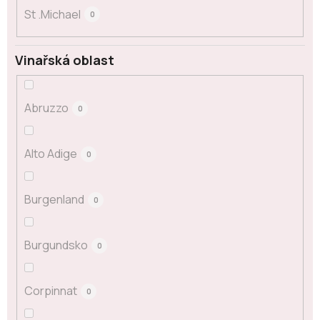
St .Michael
0
Vinařská oblast
Abruzzo
0
Alto Adige
0
Burgenland
0
Burgundsko
0
Corpinnat
0