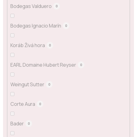
Bodegas Valduero
0
Bodegas Ignacio Marín
0
Koráb Živá hora
0
EARL Domaine Hubert Reyser
0
Weingut Sutter
0
Corte Aura
0
Bader
0