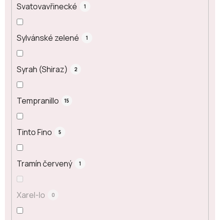
Svatovavřinecké
1
Sylvánské zelené
1
Syrah (Shiraz)
2
Tempranillo
15
Tinto Fino
5
Tramín červený
1
Xarel-lo
0