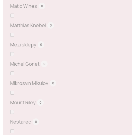
Matic Wines
0
Matthias Knebel
0
Mezi sklepy
0
Michel Gonet
0
Mikrosvín Mikulov
0
Mount Riley
0
Nestarec
0