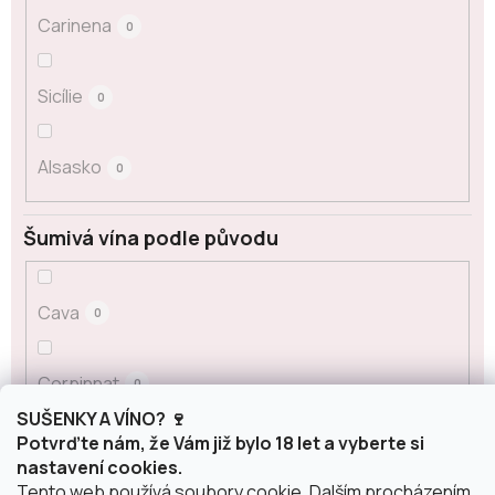
Carinena
0
Sicílie
0
Alsasko
0
Šumivá vína podle původu
Cava
0
Corpinnat
0
SUŠENKY A VÍNO? 🍷
Potvrďte nám, že Vám již bylo 18 let a vyberte si
Crémant
0
nastavení cookies.
Tento web používá soubory cookie. Dalším procházením