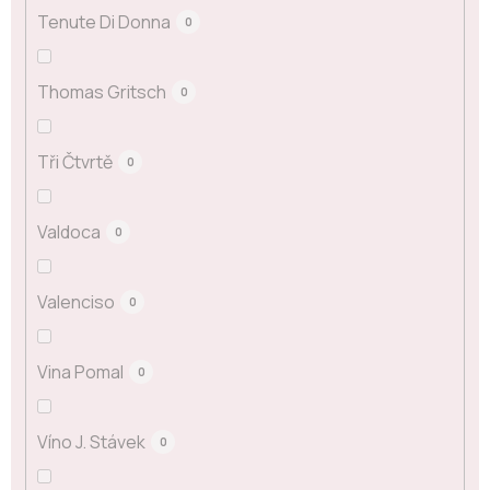
Tenute Di Donna
0
Thomas Gritsch
0
Tři Čtvrtě
0
Valdoca
0
Valenciso
0
Vina Pomal
0
Víno J. Stávek
0