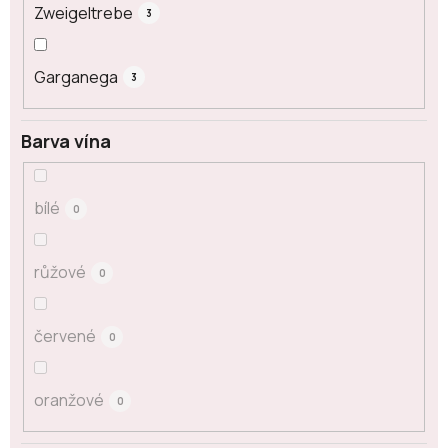
Zweigeltrebe
3
Garganega
3
Barva vína
bílé
0
růžové
0
červené
0
oranžové
0