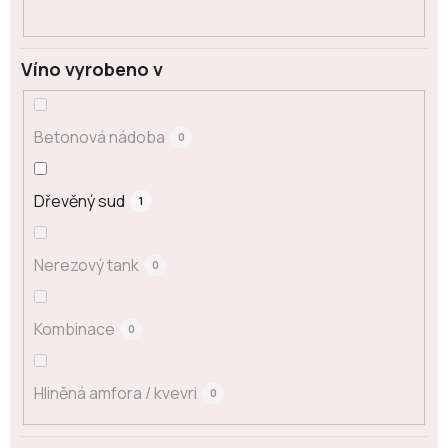
Víno vyrobeno v
Betonová nádoba
0
Dřevěný sud
1
Nerezový tank
0
Kombinace
0
Hliněná amfora / kvevri
0