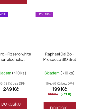
OHOLU
LETNÍ SLEVY
ro - Fizzero white
Raphael Dal Bo -
non alcoholic
Prosecco BIO Brut
sparkling
kladem
(>10 ks)
Skladem
(>10 ks)
05,79 Kč bez DPH
164,46 Kč bez DPH
249 Kč
199 Kč
299 Kč
(–33 %)
DO KOŠÍKU
DO KOŠÍKU