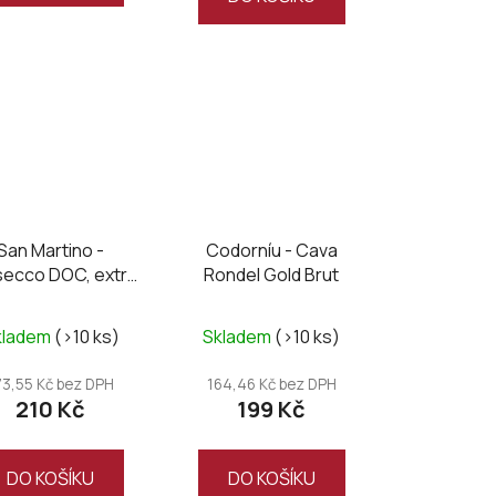
San Martino -
Codorníu - Cava
secco DOC, extra
Rondel Gold Brut
dry
kladem
(>10 ks)
Skladem
(>10 ks)
73,55 Kč bez DPH
164,46 Kč bez DPH
210 Kč
199 Kč
DO KOŠÍKU
DO KOŠÍKU