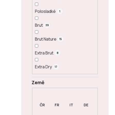
Polosladké
1
Brut
39
Brut Nature
15
Extra Brut
8
Extra Dry
17
Země