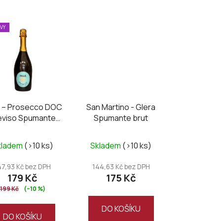
z
e
EVY
n
í
p
r
o
d
a – Prosecco DOC
San Martino - Glera
u
eviso Spumante
Spumante brut
k
Extra Dry
t
kladem
(>10 ks)
Skladem
(>10 ks)
ů
47,93 Kč bez DPH
144,63 Kč bez DPH
179 Kč
175 Kč
199 Kč
(–10 %)
DO KOŠÍKU
DO KOŠÍKU