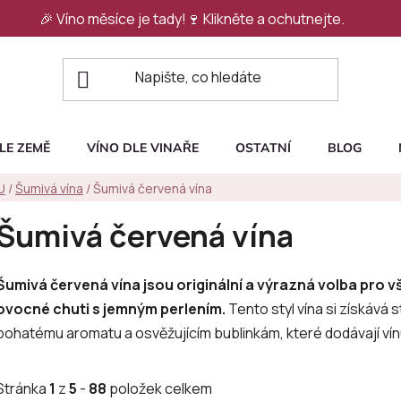
🎉 Víno měsíce je tady!🍷
Klikněte a ochutnejte.
LE ZEMĚ
VÍNO DLE VINAŘE
OSTATNÍ
BLOG
U
/
Šumivá vína
/
Šumivá červená vína
Šumivá červená vína
Šumivá červená vína jsou originální a výrazná volba pro vš
ovocné chuti s jemným perlením.
Tento styl vína si získává s
bohatému aromatu a osvěžujícím bublinkám, které dodávají vín
Stránka
1
z
5
-
88
položek celkem