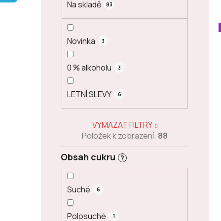
Na skladě
83
p
a
n
Novinka
3
e
l
0 % alkoholu
3
LETNÍ SLEVY
6
VYMAZAT FILTRY
Položek k zobrazení:
88
Obsah cukru
?
Suché
6
Polosuché
1