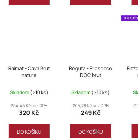
0 % ALK
Raimat - Cava Brut
Reguta - Prosecco
Fizze
nature
DOC brut
Průměrné
Skladem
(>10 ks)
Skladem
(>10 ks)
S
hodnocení
produktu
264,46 Kč bez DPH
205,79 Kč bez DPH
2
320 Kč
249 Kč
je
5,0
z
DO KOŠÍKU
DO KOŠÍKU
5