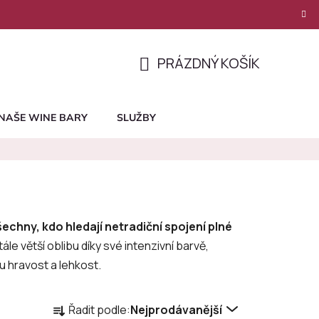
PRÁZDNÝ KOŠÍK
NÁKUPNÍ
KOŠÍK
NAŠE WINE BARY
SLUŽBY
echny, kdo hledají netradiční spojení plné
tále větší oblibu díky své intenzivní barvě,
u hravost a lehkost.
Ř
Řadit podle:
Nejprodávanější
a