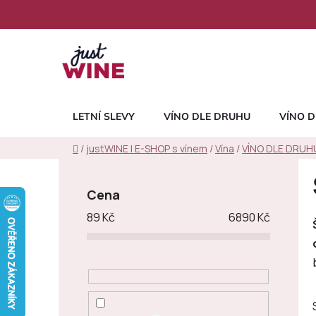
Přejít
na
obsah
LETNÍ SLEVY
VÍNO DLE DRUHU
VÍNO D
Domů
/
justWINE | E-SHOP s vínem
/
Vína
/
VÍNO DLE DRUH
P
o
Cena
s
89
Kč
6890
Kč
t
r
a
n
n
í