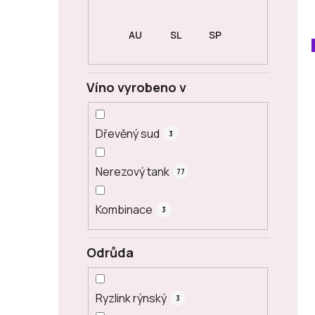
Víno vyrobeno v
Dřevěný sud
3
Nerezový tank
77
Kombinace
3
Odrůda
Ryzlink rýnský
3