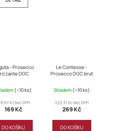
guta - Prosecco
Le Contesse -
Frizzante DOC
Prosecco DOC brut
kladem
(>10 ks)
Skladem
(>10 ks)
39,67 Kč bez DPH
222,31 Kč bez DPH
169 Kč
269 Kč
DO KOŠÍKU
DO KOŠÍKU