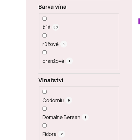
Barva vína
bílé
80
růžové
5
oranžové
1
Vinařství
Codorníu
6
Domaine Bersan
1
Fidora
2