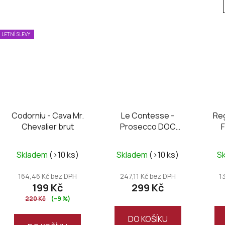
LETNÍ SLEVY
Codorníu - Cava Mr.
Le Contesse -
Re
Chevalier brut
Prosecco DOC
Organic brut
Skladem
(>10 ks)
Skladem
(>10 ks)
S
164,46 Kč bez DPH
247,11 Kč bez DPH
1
199 Kč
299 Kč
220 Kč
(–9 %)
DO KOŠÍKU