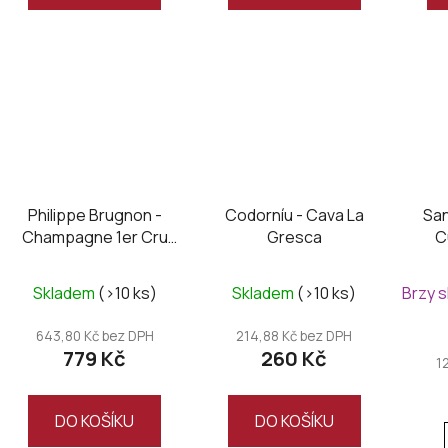
Philippe Brugnon -
Codorníu - Cava La
San
Champagne 1er Cru
Gresca
C
brut
Skladem
(>10 ks)
Skladem
(>10 ks)
Brzy 
643,80 Kč bez DPH
214,88 Kč bez DPH
779 Kč
260 Kč
1
DO KOŠÍKU
DO KOŠÍKU