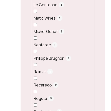
Le Contesse
8
Matic Wines
1
Michel Gonet
5
Nestarec
1
Philippe Brugnon
5
Raimat
1
Recaredo
2
Reguta
5