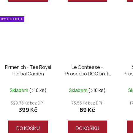
hvězdiček.
0 % ALKOHOLU
Firmenich - Tea Royal
Le Contesse -
Herbal Garden
Prosecco DOC brut,
Pro
mini 0,2L
Skladem
(>10 ks)
Skladem
(>10 ks)
S
329,75 Kč bez DPH
73,55 Kč bez DPH
1
399 Kč
89 Kč
DO KOŠÍKU
DO KOŠÍKU