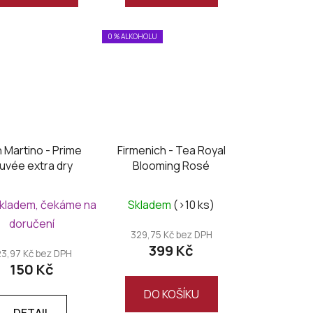
0 % ALKOHOLU
 Martino - Prime
Firmenich - Tea Royal
uvée extra dry
Blooming Rosé
skladem, čekáme na
Skladem
(>10 ks)
doručení
329,75 Kč bez DPH
399 Kč
23,97 Kč bez DPH
150 Kč
DO KOŠÍKU
DETAIL