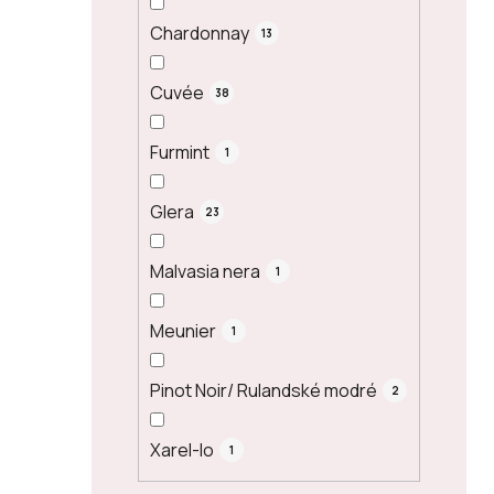
Chardonnay
13
Cuvée
38
Furmint
1
Glera
23
Malvasia nera
1
Meunier
1
Pinot Noir/ Rulandské modré
2
Xarel-lo
1