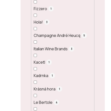
Fizzero
1
Hola!
3
Champagne André Heucq
5
Italian Wine Brands
3
Kacetl
1
Kadrnka
1
Krásná hora
1
Le Bertole
4