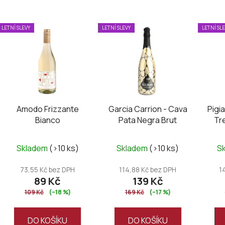
V
LETNÍ SLEVY
LETNÍ SLEVY
LETNÍ SL
ý
p
i
s
p
r
Amodo Frizzante
Garcia Carrion - Cava
Pigi
o
Bianco
Pata Negra Brut
Tr
d
u
Skladem
(>10 ks)
Skladem
(>10 ks)
S
k
t
73,55 Kč bez DPH
114,88 Kč bez DPH
1
ů
89 Kč
139 Kč
109 Kč
(–18 %)
169 Kč
(–17 %)
DO KOŠÍKU
DO KOŠÍKU