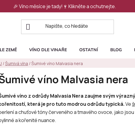
🎉 Víno měsíce je tady!🍷
Klikněte a ochutnejte.
LE ZEMĚ
VÍNO DLE VINAŘE
OSTATNÍ
BLOG
U
/
Šumivá vína
/
Šumivé víno Malvasia nera
Šumivé víno Malvasia nera
Šumivé víno z odrůdy Malvasia Nera zaujme svým výraz
kořenitostí, která je pro tuto modrou odrůdu typická.
Ve
š
perlení a chuťové tóny červeného a tmavého ovoce, jako jsou t
bylinné a kořenité nuance.