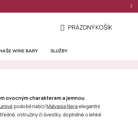
PRÁZDNÝ KOŠÍK
NÁKUPNÍ
KOŠÍK
NAŠE WINE BARY
SLUŽBY
ným ovocným charakterem a jemnou
umivé
podobě nabízí
Malvasia Nera
elegantní
řešně, ostružiny či švestky, doplněné o lehké
Ř