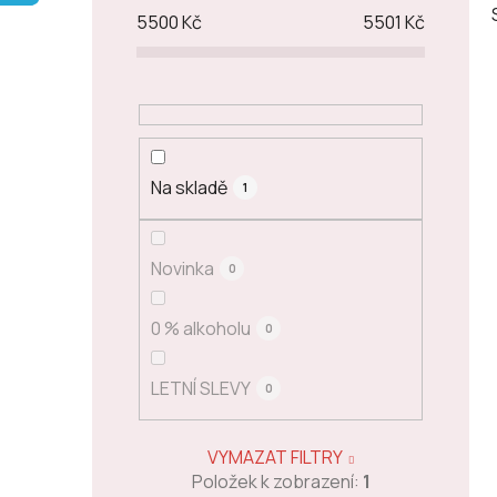
p
5500
Kč
5501
Kč
a
n
e
l
Na skladě
1
Novinka
0
0 % alkoholu
0
LETNÍ SLEVY
0
VYMAZAT FILTRY
Položek k zobrazení:
1