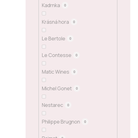
Kadrnka
0
Krásná hora
0
Le Bertole
0
Le Contesse
0
Matic Wines
0
Michel Gonet
0
Nestarec
0
Philippe Brugnon
0