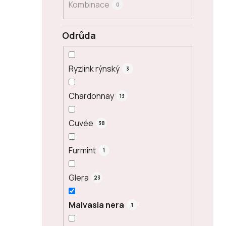
Kombinace
0
Odrůda
Ryzlink rýnský
3
Chardonnay
13
Cuvée
38
Furmint
1
Glera
23
Malvasia nera
1