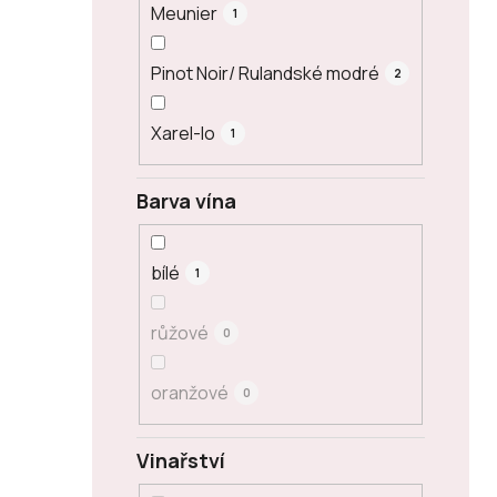
Meunier
1
Pinot Noir/ Rulandské modré
2
Xarel-lo
1
Barva vína
bílé
1
růžové
0
oranžové
0
Vinařství