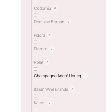
Codorníu
0
Domaine Bersan
0
Fidora
0
Fizzero
0
Hola!
0
Champagne André Heucq
1
Italian Wine Brands
0
Kacetl
0