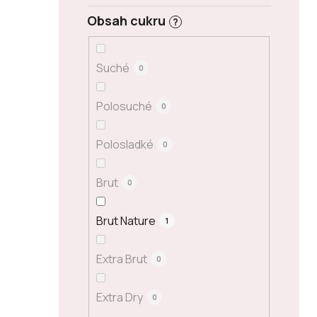
Obsah cukru
?
Suché
0
Polosuché
0
Polosladké
0
Brut
0
Brut Nature
1
Extra Brut
0
Extra Dry
0