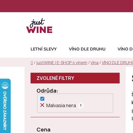
Přejít
na
obsah
LETNÍ SLEVY
VÍNO DLE DRUHU
VÍNO D
Domů
/
justWINE | E-SHOP s vínem
/
Vína
/
VÍNO DLE DRUH
P
o
s
Odrůda
t
r
Malvasia nera
1
a
n
n
Cena
í