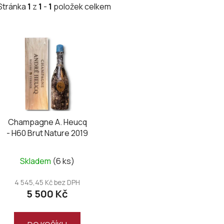
Stránka
1
z
1
-
1
položek celkem
V
ý
p
i
s
p
r
Champagne A. Heucq
o
- H60 Brut Nature 2019
d
u
Skladem
(6 ks)
k
t
4 545,45 Kč bez DPH
ů
5 500 Kč