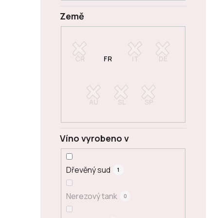
Země
Víno vyrobeno v
Dřevěný sud
1
Nerezový tank
0