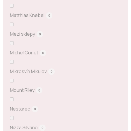
Matthias Knebel
0
Mezi sklepy
0
Michel Gonet
0
Mikrosvín Mikulov
0
Mount Riley
0
Nestarec
0
Nizza Silvano
0