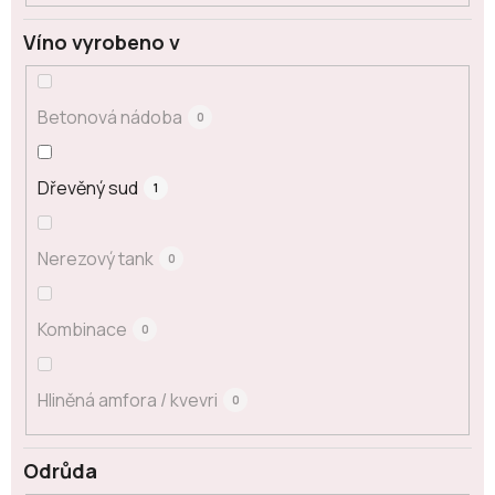
Víno vyrobeno v
Betonová nádoba
0
Dřevěný sud
1
Nerezový tank
0
Kombinace
0
Hliněná amfora / kvevri
0
Odrůda