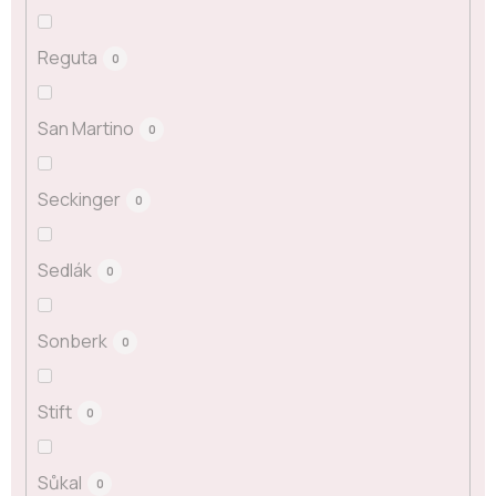
Reguta
0
San Martino
0
Seckinger
0
Sedlák
0
Sonberk
0
Stift
0
Sůkal
0