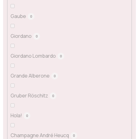
Gaube
0
Giordano
0
Giordano Lombardo
0
Grande Alberone
0
Gruber Röschitz
0
Hola!
0
Champagne André Heucq
0