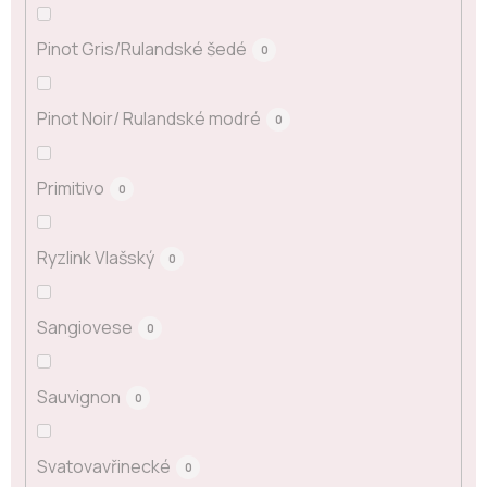
Pinot Gris/Rulandské šedé
0
Pinot Noir/ Rulandské modré
0
Primitivo
0
Ryzlink Vlašský
0
Sangiovese
0
Sauvignon
0
Svatovavřinecké
0