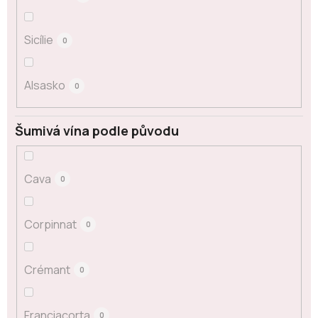
Sicílie
0
Alsasko
0
Šumivá vína podle původu
Cava
0
Corpinnat
0
Crémant
0
Franciacorta
0