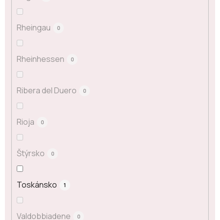
Rheingau
0
Rheinhessen
0
Ribera del Duero
0
Rioja
0
Štýrsko
0
Toskánsko
1
Valdobbiadene
0