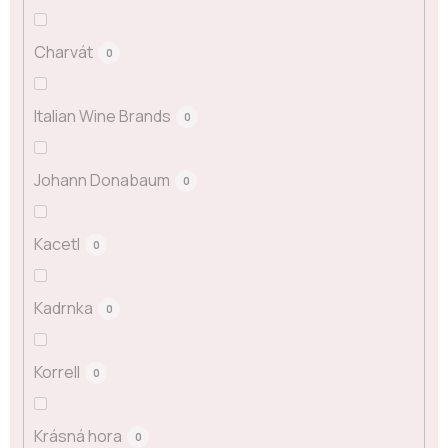
Charvát
0
Italian Wine Brands
0
Johann Donabaum
0
Kacetl
0
Kadrnka
0
Korrell
0
Krásná hora
0