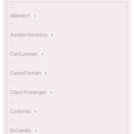
Allendorf
0
Aurelia Visinescu
0
Carl Loewen
0
Castel Firmian
0
Claus Preisinger
0
Codorníu
0
Di Camillo
0