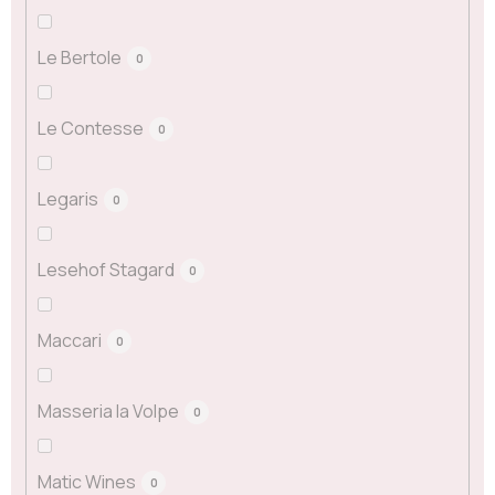
Le Bertole
0
Le Contesse
0
Legaris
0
Lesehof Stagard
0
Maccari
0
Masseria la Volpe
0
Matic Wines
0