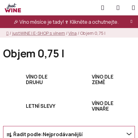
Přejít
Hledat
NÁKUP
na
KOŠÍK
obsah
🎉 Víno měsíce je tady!🍷
Klikněte a ochutnejte.
Domů
/
justWINE | E-SHOP s vínem
/
Vína
/
Objem 0,75 l
Objem 0,75 l
VÍNO DLE
VÍNO DLE
DRUHU
ZEMĚ
VÍNO DLE
LETNÍ SLEVY
VINAŘE
Ř
Řadit podle:
Nejprodávanější
a