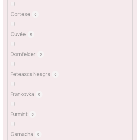
Cortese
0
Cuvée
0
Dornfelder
0
Feteasca Neagra
0
Frankovka
0
Furmint
0
Garnacha
0