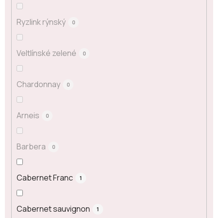
Ryzlink rýnský
0
Veltlínské zelené
0
Chardonnay
0
Arneis
0
Barbera
0
Cabernet Franc
1
Cabernet sauvignon
1