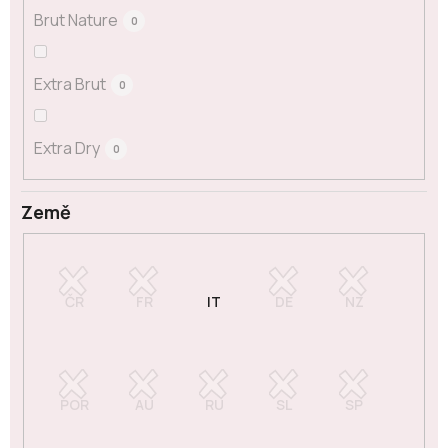
Brut Nature
0
Extra Brut
0
Extra Dry
0
Země