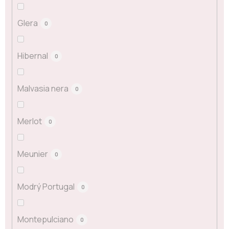
Glera
0
Hibernal
0
Malvasia nera
0
Merlot
0
Meunier
0
Modrý Portugal
0
Montepulciano
0