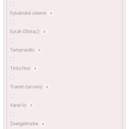
Sylvánské zelené
0
Syrah (Shiraz)
0
Tempranillo
0
Tinto Fino
0
Tramín červený
0
Xarel-lo
0
Zweigeltrebe
0