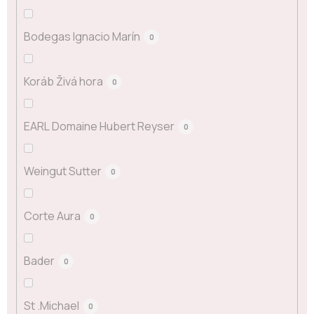
Bodegas Ignacio Marín
0
Koráb Živá hora
0
EARL Domaine Hubert Reyser
0
Weingut Sutter
0
Corte Aura
0
Bader
0
St .Michael
0