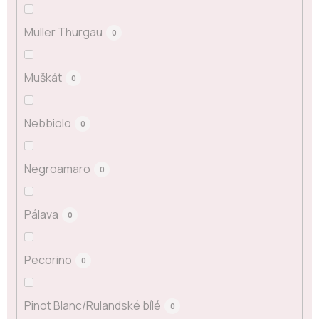
Müller Thurgau
0
Muškát
0
Nebbiolo
0
Negroamaro
0
Pálava
0
Pecorino
0
Pinot Blanc/Rulandské bílé
0