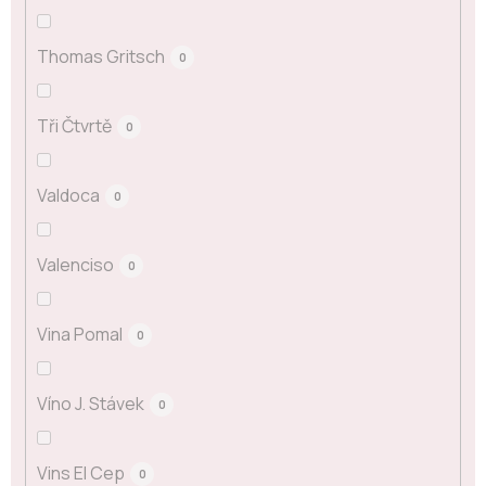
Thomas Gritsch
0
Tři Čtvrtě
0
Valdoca
0
Valenciso
0
Vina Pomal
0
Víno J. Stávek
0
Vins El Cep
0