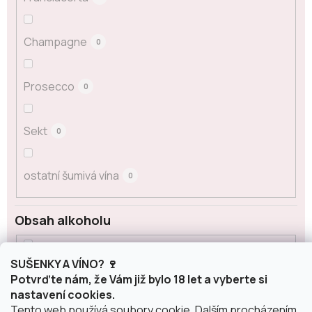
Champagne
0
Prosecco
0
Sekt
0
ostatní šumivá vína
0
Obsah alkoholu
SUŠENKY A VÍNO? 🍷
0 %
0
Potvrďte nám, že Vám již bylo 18 let a vyberte si
nastavení cookies.
Tento web používá soubory cookie. Dalším procházením
12,5 %
0