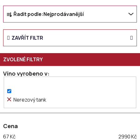
Ř
Řadit podle:
Nejprodávanější
a
z
e
ZAVŘÍT FILTR
n
í
p
r
o
Víno vyrobeno v
d
u
k
Nerezový tank
t
ů
Cena
67
Kč
2990
Kč