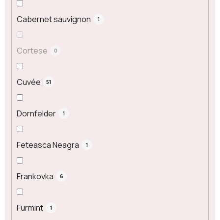
Cabernet sauvignon
1
Cortese
0
Cuvée
51
Dornfelder
1
Feteasca Neagra
1
Frankovka
6
Furmint
1