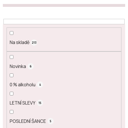
Na skladě
213
Novinka
6
0 % alkoholu
4
LETNÍ SLEVY
15
POSLEDNÍ ŠANCE
5