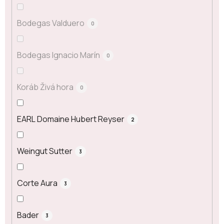
Bodegas Valduero
0
Bodegas Ignacio Marín
0
Koráb Živá hora
0
EARL Domaine Hubert Reyser
2
Weingut Sutter
3
Corte Aura
3
Bader
3