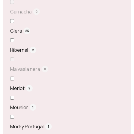
Garnacha
0
Glera
25
Hibernal
2
Malvasia nera
0
Merlot
5
Meunier
1
Modrý Portugal
1