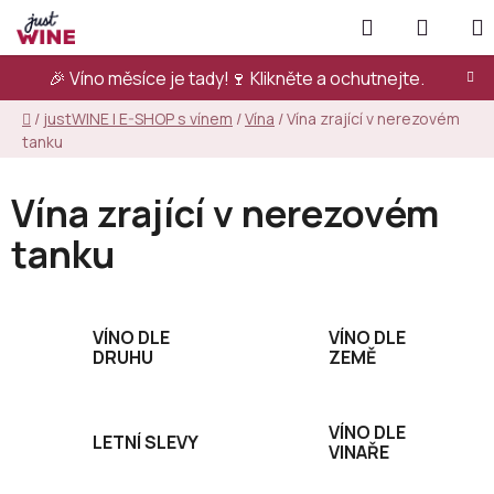
Přejít
Hledat
NÁKUP
na
KOŠÍK
obsah
🎉 Víno měsíce je tady!🍷
Klikněte a ochutnejte.
Domů
/
justWINE | E-SHOP s vínem
/
Vína
/
Vína zrající v nerezovém
tanku
Vína zrající v nerezovém
tanku
VÍNO DLE
VÍNO DLE
DRUHU
ZEMĚ
VÍNO DLE
LETNÍ SLEVY
VINAŘE