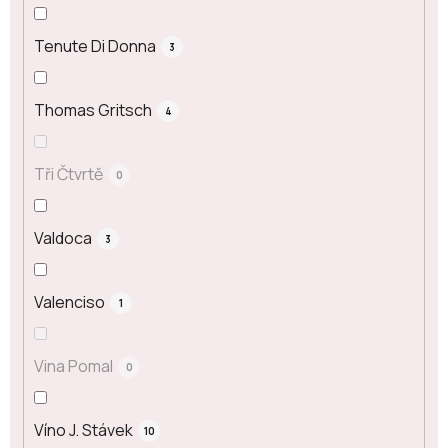
Tenute Di Donna
3
Thomas Gritsch
4
Tři Čtvrtě
0
Valdoca
3
Valenciso
1
Vina Pomal
0
Víno J. Stávek
10