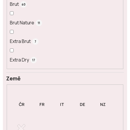
Brut
40
Brut Nature
11
Extra Brut
7
Extra Dry
17
Země