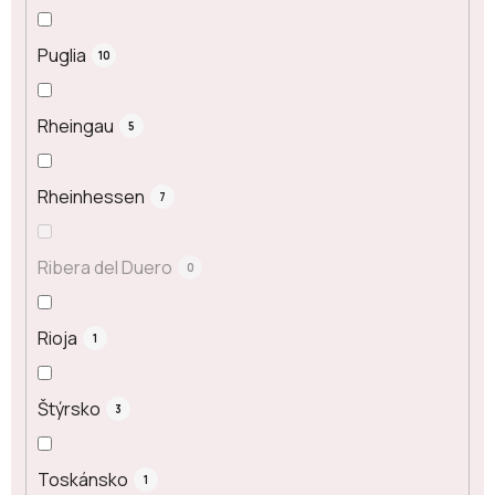
Puglia
10
Rheingau
5
Rheinhessen
7
Ribera del Duero
0
Rioja
1
Štýrsko
3
Toskánsko
1