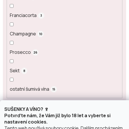
Franciacorta
3
Champagne
10
Prosecco
26
Sekt
8
ostatní šumivá vína
15
Obsah alkoholu
SUŠENKY A VÍNO? 🍷
Potvrďte nám, že Vám již bylo 18 let a vyberte si
nastavení cookies.
0 %
Tento web používá soubory cookie. Dalším procházením
5