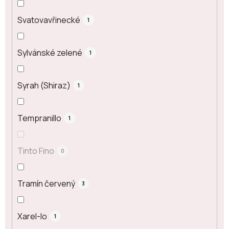
Svatovavřinecké
1
Sylvánské zelené
1
Syrah (Shiraz)
1
Tempranillo
1
Tinto Fino
0
Tramín červený
3
Xarel-lo
1