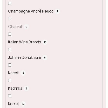
Champagne André Heucq
1
Charvát
0
Italian Wine Brands
10
Johann Donabaum
6
Kacetl
3
Kadrnka
2
Korrell
5