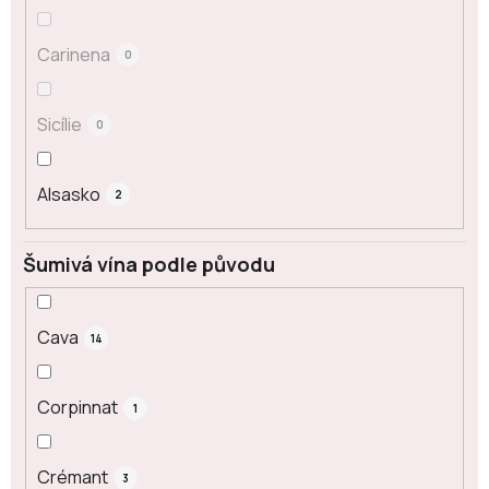
Carinena
0
Sicílie
0
Alsasko
2
Šumivá vína podle původu
Cava
14
Corpinnat
1
Crémant
3