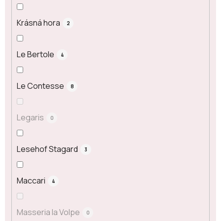
Krásná hora
2
Le Bertole
4
Le Contesse
8
Legaris
0
Lesehof Stagard
3
Maccari
4
Masseria la Volpe
0