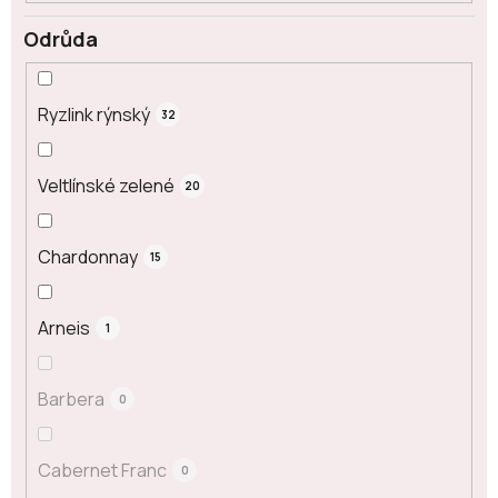
Odrůda
Ryzlink rýnský
32
Veltlínské zelené
20
Chardonnay
15
Arneis
1
Barbera
0
Cabernet Franc
0