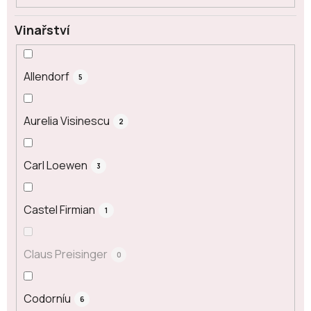
Vinařství
Allendorf
5
Aurelia Visinescu
2
Carl Loewen
3
Castel Firmian
1
Claus Preisinger
0
Codorníu
6