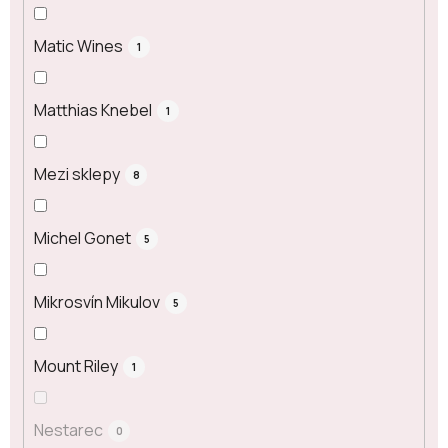
Matic Wines
1
Matthias Knebel
1
Mezi sklepy
8
Michel Gonet
5
Mikrosvín Mikulov
5
Mount Riley
1
Nestarec
0