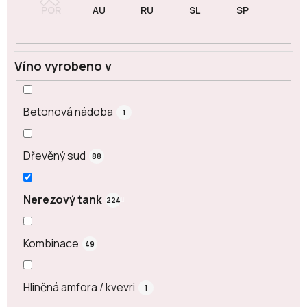
Víno vyrobeno v
Betonová nádoba
1
Dřevěný sud
88
Nerezový tank
224
Kombinace
49
Hliněná amfora / kvevri
1