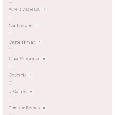
Aurelia Visinescu
0
Carl Loewen
0
Castel Firmian
0
Claus Preisinger
0
Codorníu
0
Di Camillo
0
Domaine Bersan
0