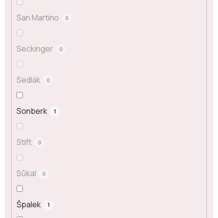
San Martino
0
Seckinger
0
Sedlák
0
Sonberk
1
Stift
0
Sůkal
0
Špalek
1