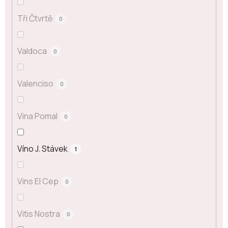
Tři Čtvrtě
0
Valdoca
0
Valenciso
0
Vina Pomal
0
Víno J. Stávek
1
Vins El Cep
0
Vitis Nostra
0