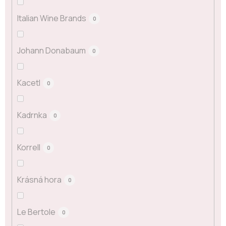
Italian Wine Brands
0
Johann Donabaum
0
Kacetl
0
Kadrnka
0
Korrell
0
Krásná hora
0
Le Bertole
0