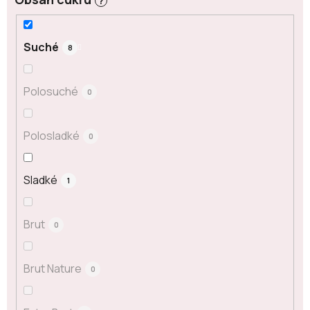
?
Suché
8
Polosuché
0
Polosladké
0
Sladké
1
Brut
0
Brut Nature
0