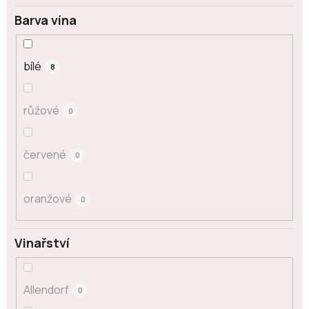
Barva vína
bílé
8
růžové
0
červené
0
oranžové
0
Vinařství
Allendorf
0