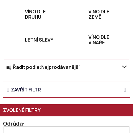
VÍNO DLE
VÍNO DLE
DRUHU
ZEMĚ
VÍNO DLE
LETNÍ SLEVY
VINAŘE
Ř
Řadit podle:
Nejprodávanější
a
z
e
ZAVŘÍT FILTR
n
í
p
r
o
Odrůda
d