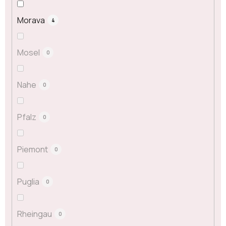
Morava
4
Mosel
0
Nahe
0
Pfalz
0
Piemont
0
Puglia
0
Rheingau
0