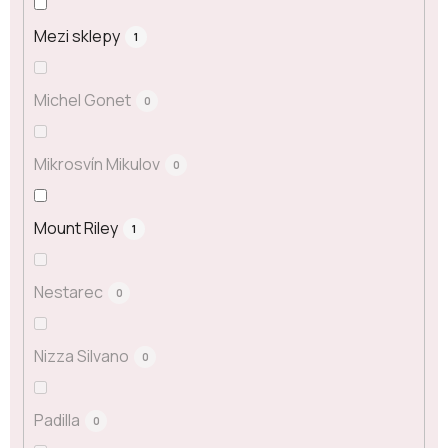
Mezi sklepy
1
Michel Gonet
0
Mikrosvín Mikulov
0
Mount Riley
1
Nestarec
0
Nizza Silvano
0
Padilla
0