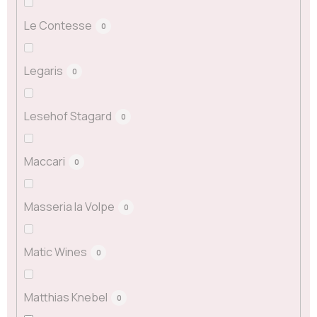
Le Contesse
0
Legaris
0
Lesehof Stagard
0
Maccari
0
Masseria la Volpe
0
Matic Wines
0
Matthias Knebel
0