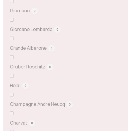
Giordano
0
Giordano Lombardo
0
Grande Alberone
0
Gruber Röschitz
0
Hola!
0
Champagne André Heucq
0
Charvát
0