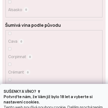
Alsasko
0
Šumivá vína podle původu
Cava
0
Corpinnat
0
Crémant
0
Franciacorta
0
SUŠENKY A VÍNO? 🍷
Potvrďte nám, že Vám již bylo 18 let a vyberte si
nastavení cookies.
Champagne
0
Tento web používá soubory cookie. Dalším procházením