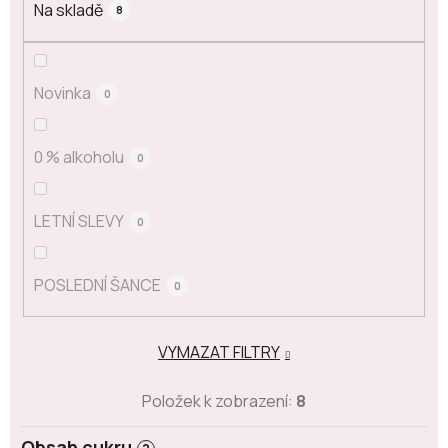
Na skladě
8
Novinka
0
0 % alkoholu
0
LETNÍ SLEVY
0
POSLEDNÍ ŠANCE
0
VYMAZAT FILTRY
Položek k zobrazení:
8
Obsah cukru