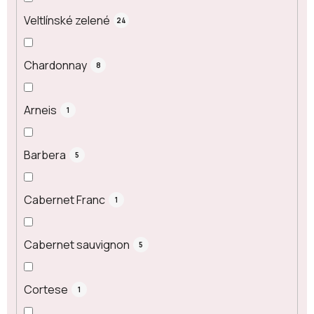
Veltlínské zelené
24
Chardonnay
8
Arneis
1
Barbera
5
Cabernet Franc
1
Cabernet sauvignon
5
Cortese
1