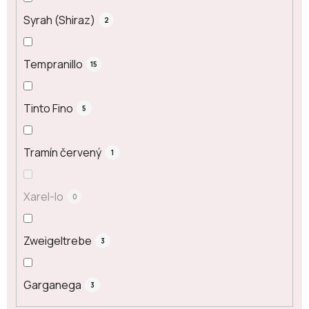
Syrah (Shiraz)
2
Tempranillo
15
Tinto Fino
5
Tramín červený
1
Xarel-lo
0
Zweigeltrebe
3
Garganega
3