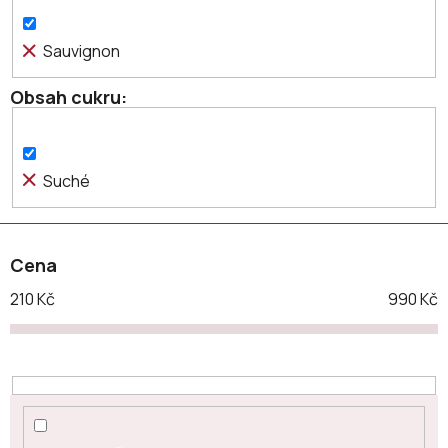
u
k
Sauvignon
t
ů
Obsah cukru
Suché
Cena
210
Kč
990
Kč