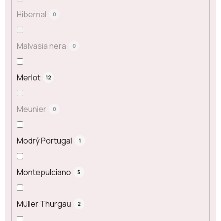
Hibernal
0
Malvasia nera
0
Merlot
12
Meunier
0
Modrý Portugal
1
Montepulciano
5
Müller Thurgau
2