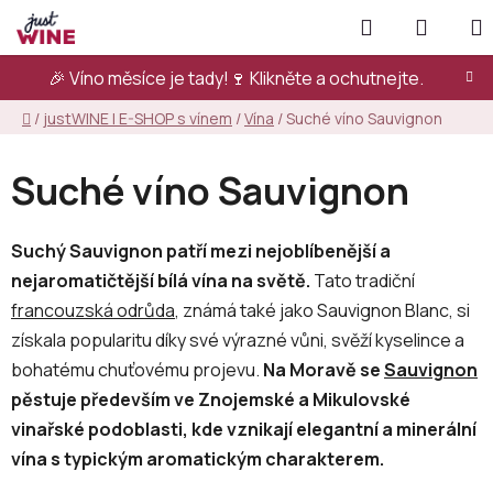
Přejít
Hledat
NÁKUP
na
KOŠÍK
obsah
🎉 Víno měsíce je tady!🍷
Klikněte a ochutnejte.
Domů
/
justWINE | E-SHOP s vínem
/
Vína
/
Suché víno Sauvignon
Suché víno Sauvignon
Suchý Sauvignon patří mezi nejoblíbenější a
nejaromatičtější bílá vína na světě.
Tato tradiční
francouzská odrůda
, známá také jako Sauvignon Blanc, si
získala popularitu díky své výrazné vůni, svěží kyselince a
bohatému chuťovému projevu.
Na Moravě se
Sauvignon
pěstuje především ve Znojemské a Mikulovské
vinařské podoblasti, kde vznikají elegantní a minerální
vína s typickým aromatickým charakterem.