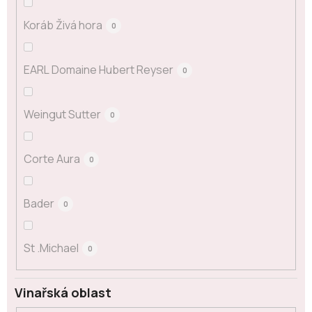
Koráb Živá hora
0
EARL Domaine Hubert Reyser
0
Weingut Sutter
0
Corte Aura
0
Bader
0
St .Michael
0
Vinařská oblast