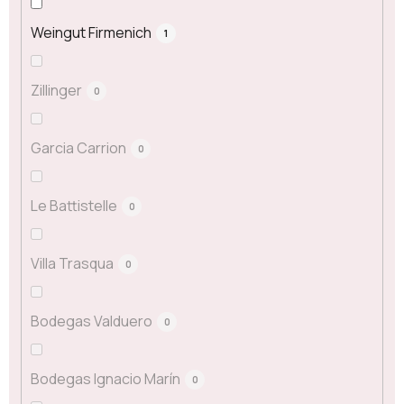
Weingut Firmenich
1
Zillinger
0
Garcia Carrion
0
Le Battistelle
0
Villa Trasqua
0
Bodegas Valduero
0
Bodegas Ignacio Marín
0