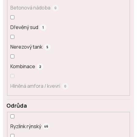
Betonová nádoba
0
Dřevěný sud
1
Nerezový tank
5
Kombinace
2
Hliněná amfora / kvevri
0
Odrůda
Ryzlink rýnský
46