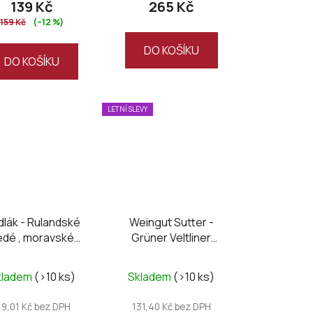
139 Kč
265 Kč
159 Kč
(–12 %)
DO KOŠÍKU
DO KOŠÍKU
LETNÍ SLEVY
lák - Rulandské
Weingut Sutter -
edé , moravské
Grüner Veltliner
zemské 2024
Daham
kladem
(>10 ks)
Skladem
(>10 ks)
19,01 Kč bez DPH
131,40 Kč bez DPH