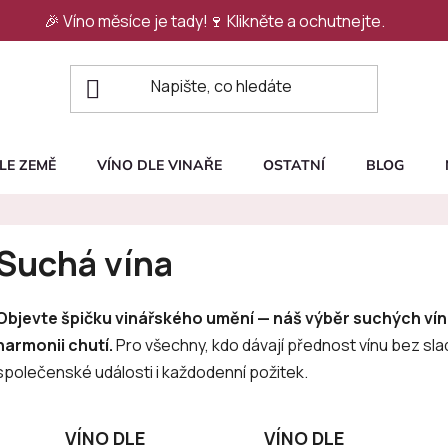
🎉 Víno měsíce je tady!🍷
Klikněte a ochutnejte.
LE ZEMĚ
VÍNO DLE VINAŘE
OSTATNÍ
BLOG
Suchá vína
Objevte špičku vinářského umění — náš výběr suchých vín
harmonii chutí.
Pro všechny, kdo dávají přednost vínu bez sla
společenské události i každodenní požitek.
VÍNO DLE
VÍNO DLE