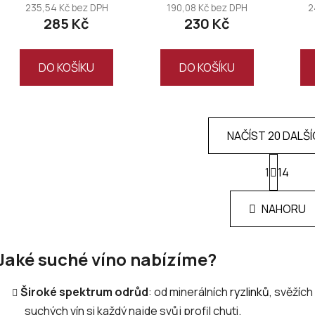
235,54 Kč bez DPH
190,08 Kč bez DPH
2
285 Kč
230 Kč
DO KOŠÍKU
DO KOŠÍKU
NAČÍST 20 DALŠ
S
1
t
14
O
r
v
á
l
NAHORU
n
á
k
d
o
v
a
Jaké suché víno nabízíme?
á
c
n
í
Široké spektrum odrůd
: od minerálních
ryzlinků
, svěžích
í
p
suchých vín si každý najde svůj profil chuti.