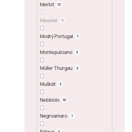
Merlot
12
Meunier
0
Modrý Portugal
1
Montepulciano
5
Müller Thurgau
2
Muškát
3
Nebbiolo
10
Negroamaro
1
Pálava
3