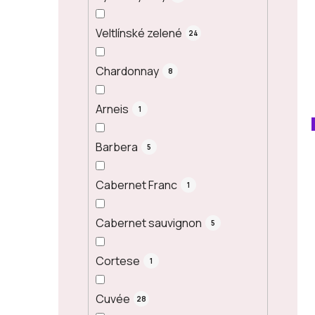
Veltlínské zelené
24
Chardonnay
8
Arneis
1
Barbera
5
Cabernet Franc
1
Cabernet sauvignon
5
Cortese
1
Cuvée
28