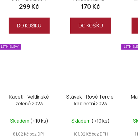
ů
299 Kč
170 Kč
je
je
4,5
5,0
z
z
DO KOŠÍKU
DO KOŠÍKU
5
5
hvězdiček.
hvězdiček.
LETNÍ SLEVY
LETNÍ SL
Kacetl - Veltlínské
Stávek - Rosé Tercie,
Mas
zelené 2023
kabinetní 2023
Skladem
(>10 ks)
Skladem
(>10 ks)
S
81,82 Kč bez DPH
181,82 Kč bez DPH
1