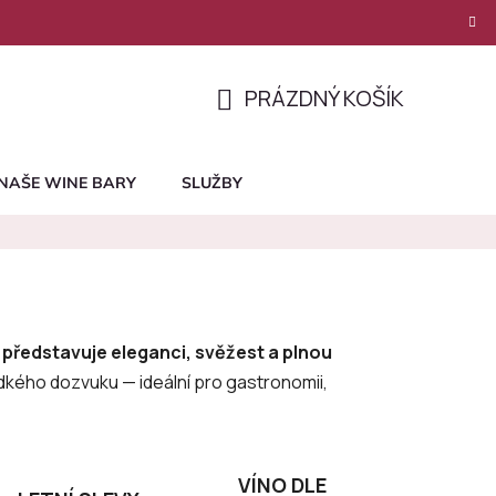
PRÁZDNÝ KOŠÍK
NÁKUPNÍ
KOŠÍK
NAŠE WINE BARY
SLUŽBY
 představuje eleganci, svěžest a plnou
dkého dozvuku — ideální pro gastronomii,
VÍNO DLE