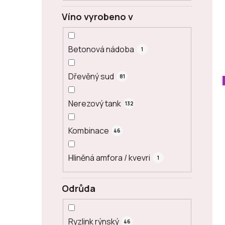
Víno vyrobeno v
Betonová nádoba
1
Dřevěný sud
81
Nerezový tank
132
Kombinace
46
Hliněná amfora / kvevri
1
Odrůda
Ryzlink rýnský
46