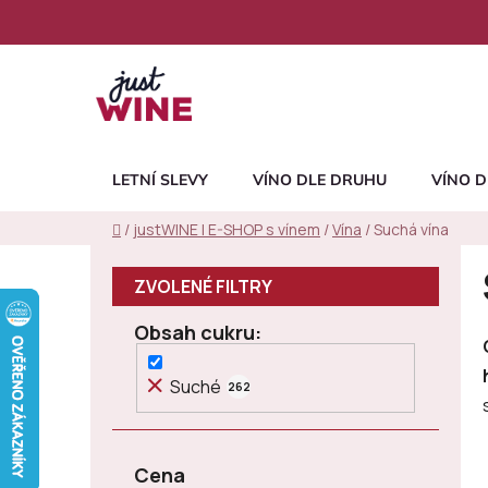
Přejít
na
obsah
LETNÍ SLEVY
VÍNO DLE DRUHU
VÍNO D
Domů
/
justWINE | E-SHOP s vínem
/
Vína
/
Suchá vína
P
o
s
Obsah cukru
t
r
Suché
262
a
n
n
Cena
í