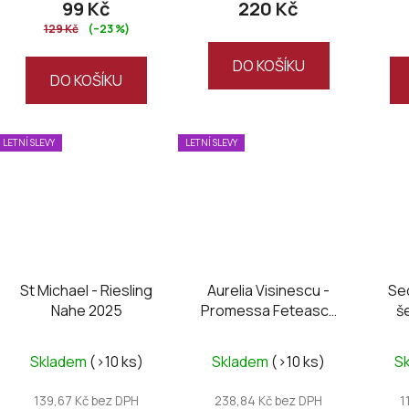
99 Kč
220 Kč
129 Kč
(–23 %)
DO KOŠÍKU
DO KOŠÍKU
LETNÍ SLEVY
LETNÍ SLEVY
St Michael - Riesling
Aurelia Visinescu -
Sed
Nahe 2025
Promessa Feteasca
š
Negra&Syrah 2021
Skladem
(>10 ks)
Skladem
(>10 ks)
S
139,67 Kč bez DPH
238,84 Kč bez DPH
1