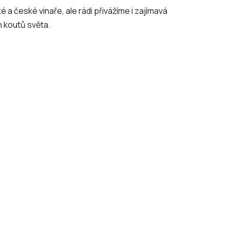
a české vinaře, ale rádi přivážíme i zajímavá
ch koutů světa.