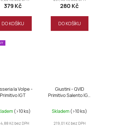
379 Kč
280 Kč
je
5,0
z
DO KOŠÍKU
DO KOŠÍKU
5
hvězdiček.
EVY
seria la Volpe -
Giustini - QVID
Primitivo IGT
Primitivo Salento IGT
2024
kladem
(>10 ks)
Skladem
(>10 ks)
14,88 Kč bez DPH
219,01 Kč bez DPH