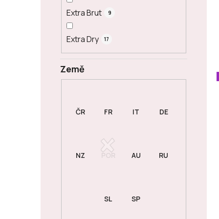
Extra Brut
9
Extra Dry
17
Země