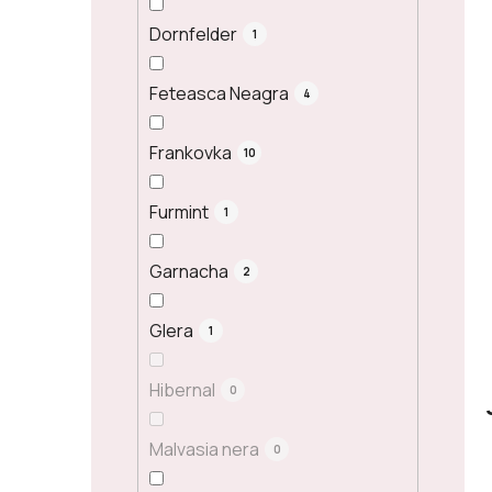
Dornfelder
1
Feteasca Neagra
4
Frankovka
10
Furmint
1
Garnacha
2
Glera
1
Hibernal
0
Malvasia nera
0