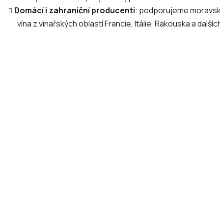
r
Domácí i zahraniční producenti
: podporujeme moravské 
v
k
vína z vinařských oblastí Francie, Itálie, Rakouska a další
y
v
ý
p
i
s
u