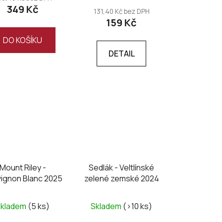
349 Kč
131,40 Kč bez DPH
159 Kč
DO KOŠÍKU
DETAIL
Mount Riley -
Sedlák - Veltlínské
ignon Blanc 2025
zelené zemské 2024
Skladem
(5 ks)
Skladem
(>10 ks)