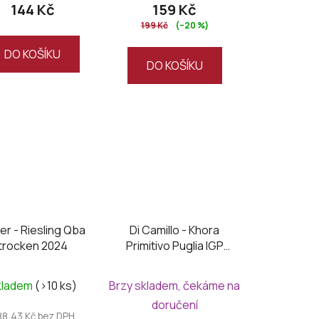
144 Kč
159 Kč
199 Kč
(–20 %)
DO KOŠÍKU
DO KOŠÍKU
er - Riesling Qba
Di Camillo - Khora
trocken 2024
Primitivo Puglia IGP
2024
kladem
(>10 ks)
Brzy skladem, čekáme na
doručení
88,43 Kč bez DPH