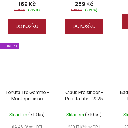
169 Kč
289 Kč
199 Kč
(–15 %)
329 Kč
(–12 %)
DO KOŠÍKU
DO KOŠÍKU
LETNÍ SLEVY
Tenuta Tre Gemme -
Claus Preisinger -
Bad
Montepulciano
Puszta Libre 2025
D’Abruzzo DOC
Santirene 2020
Skladem
(>10 ks)
Skladem
(>10 ks)
S
164,46 Kč bez DPH
280,17 Kč bez DPH
2