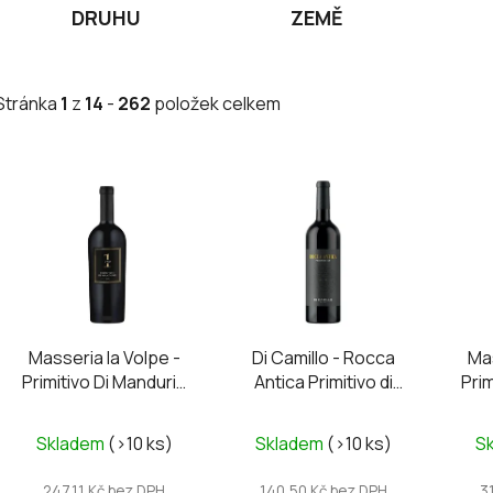
DRUHU
ZEMĚ
Stránka
1
z
14
-
262
položek celkem
V
ý
p
i
s
p
r
Masseria la Volpe -
Di Camillo - Rocca
Mas
o
Primitivo Di Manduria
Antica Primitivo di
Prim
d
DOC UNO
Puglia IGP 2024
DO
u
Průměrné
Průměrné
Skladem
(>10 ks)
Skladem
(>10 ks)
S
k
hodnocení
hodnocení
t
produktu
produktu
247,11 Kč bez DPH
140,50 Kč bez DPH
3