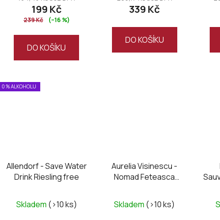
199 Kč
339 Kč
239 Kč
(–16 %)
DO KOŠÍKU
DO KOŠÍKU
0 % ALKOHOLU
Allendorf - Save Water
Aurelia Visinescu -
Drink Riesling free
Nomad Feteasca
Sauv
Neagra 2022
Skladem
(>10 ks)
Skladem
(>10 ks)