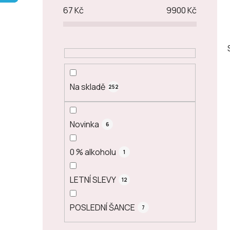
p
67
Kč
9900
Kč
a
n
e
l
Na skladě
252
Novinka
6
0 % alkoholu
1
LETNÍ SLEVY
12
POSLEDNÍ ŠANCE
7