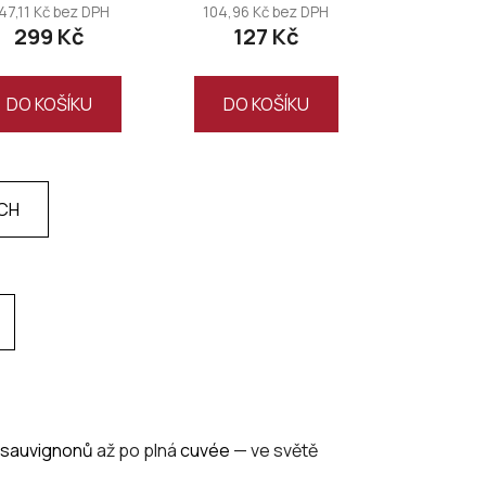
47,11 Kč bez DPH
104,96 Kč bez DPH
299 Kč
127 Kč
DO KOŠÍKU
DO KOŠÍKU
ÍCH
sauvignonů
až po plná
cuvée
— ve světě