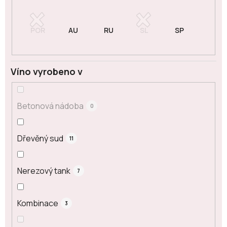
Víno vyrobeno v
Betonová nádoba
0
Dřevěný sud
11
Nerezový tank
7
Kombinace
3