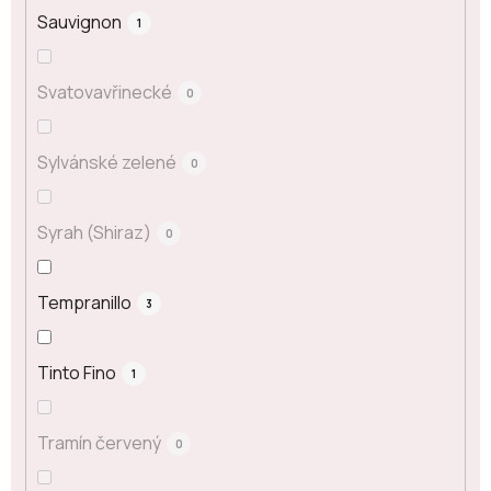
Sauvignon
1
Svatovavřinecké
0
Sylvánské zelené
0
Syrah (Shiraz)
0
Tempranillo
3
Tinto Fino
1
Tramín červený
0