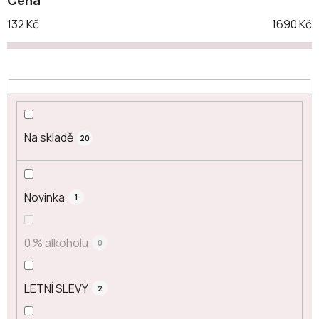
Cena
132
Kč
1690
Kč
Na skladě
20
Novinka
1
0 % alkoholu
0
LETNÍ SLEVY
2