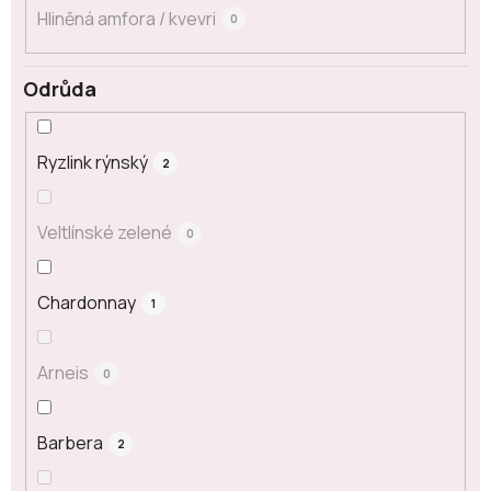
Hliněná amfora / kvevri
0
Odrůda
Ryzlink rýnský
2
Veltlínské zelené
0
Chardonnay
1
Arneis
0
Barbera
2