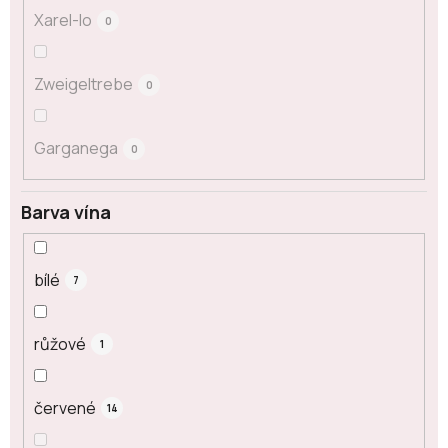
Xarel-lo
0
Zweigeltrebe
0
Garganega
0
Barva vína
bílé
7
růžové
1
červené
14