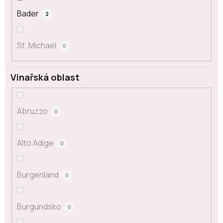
Bader
2
St .Michael
0
Vinařská oblast
Abruzzo
0
Alto Adige
0
Burgenland
0
Burgundsko
0