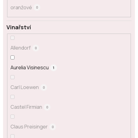
oranžové
0
Vinařství
Allendorf
0
Aurelia Visinescu
1
Carl Loewen
0
Castel Firmian
0
Claus Preisinger
0