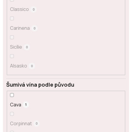
Classico
0
Carinena
0
Sicílie
0
Alsasko
0
Šumivá vína podle původu
Cava
1
Corpinnat
0