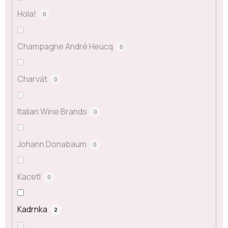
Hola!
0
Champagne André Heucq
0
Charvát
0
Italian Wine Brands
0
Johann Donabaum
0
Kacetl
0
Kadrnka
2