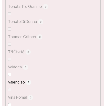
Tenuta Tre Gemme
0
Tenute Di Donna
0
Thomas Gritsch
0
Tři Čtvrtě
0
Valdoca
0
Valenciso
1
Vina Pomal
0