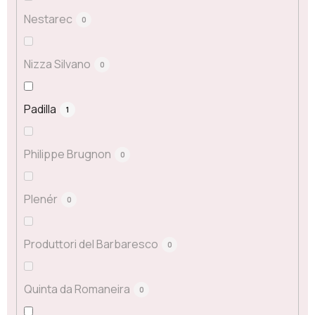
Nestarec
0
Nizza Silvano
0
Padilla
1
Philippe Brugnon
0
Plenér
0
Produttori del Barbaresco
0
Quinta da Romaneira
0