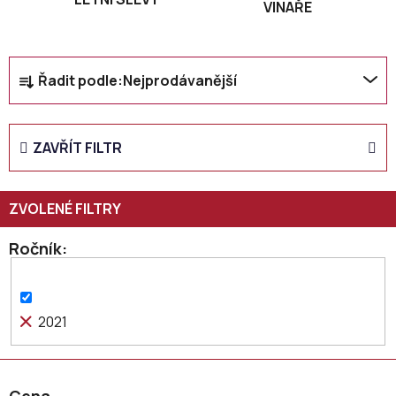
VINAŘE
Ř
Řadit podle:
Nejprodávanější
a
z
e
ZAVŘÍT FILTR
n
í
p
r
o
Ročník
d
u
k
2021
t
ů