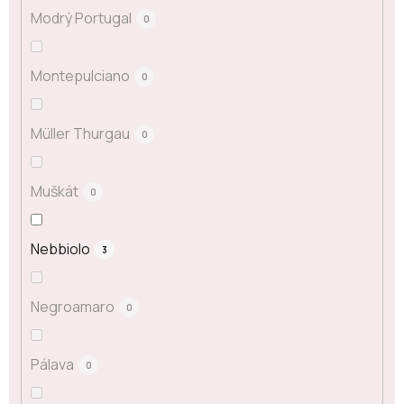
Modrý Portugal
0
Montepulciano
0
Müller Thurgau
0
Muškát
0
Nebbiolo
3
Negroamaro
0
Pálava
0