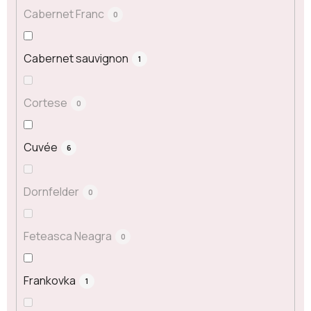
Cabernet Franc
0
Cabernet sauvignon
1
Cortese
0
Cuvée
6
Dornfelder
0
Feteasca Neagra
0
Frankovka
1