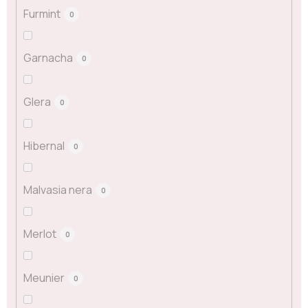
Furmint
0
Garnacha
0
Glera
0
Hibernal
0
Malvasia nera
0
Merlot
0
Meunier
0