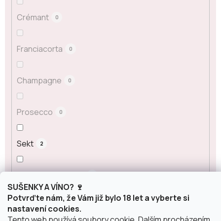
Crémant
0
Franciacorta
0
Champagne
0
Prosecco
0
Sekt
2
ostatní šumivá vína
2
SUŠENKY A VÍNO? 🍷
Potvrďte nám, že Vám již bylo 18 let a vyberte si
Obsah alkoholu
nastavení cookies.
Tento web používá soubory cookie. Dalším procházením