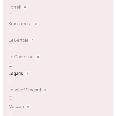
Korrell
0
Krásná hora
0
Le Bertole
0
Le Contesse
0
Legaris
1
Lesehof Stagard
0
Maccari
0