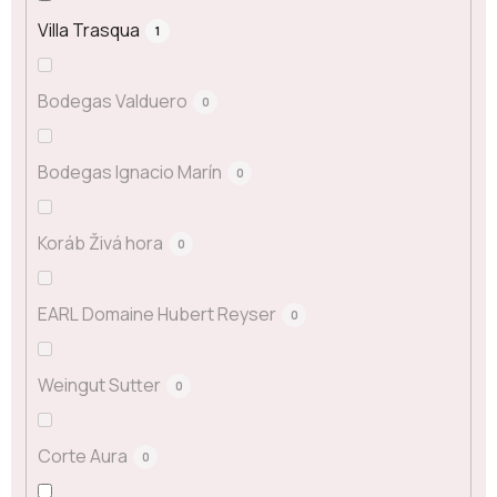
Villa Trasqua
1
Bodegas Valduero
0
Bodegas Ignacio Marín
0
Koráb Živá hora
0
EARL Domaine Hubert Reyser
0
Weingut Sutter
0
Corte Aura
0