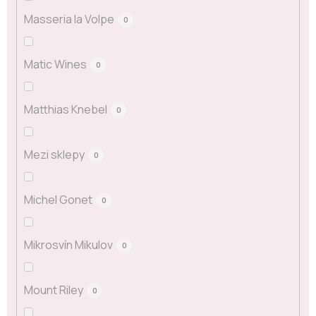
Masseria la Volpe
0
Matic Wines
0
Matthias Knebel
0
Mezi sklepy
0
Michel Gonet
0
Mikrosvín Mikulov
0
Mount Riley
0