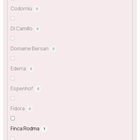
Codorníu
0
Di Camillo
0
Domaine Bersan
0
Ederra
0
Espenhof
0
Fidora
0
Finca Rodma
1