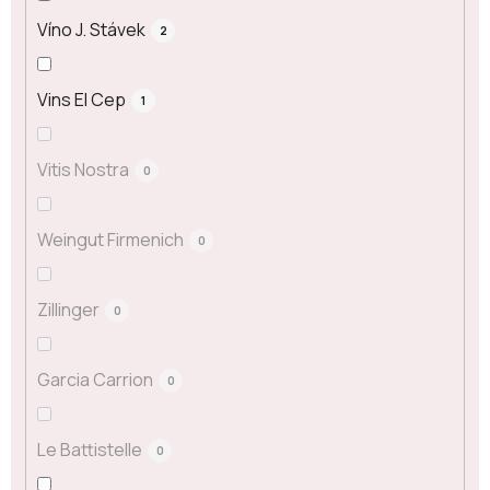
Víno J. Stávek
2
Vins El Cep
1
Vitis Nostra
0
Weingut Firmenich
0
Zillinger
0
Garcia Carrion
0
Le Battistelle
0