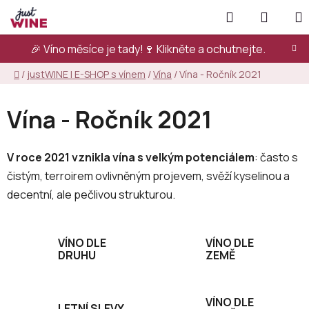
Přejít
Hledat
NÁKUP
na
KOŠÍK
obsah
🎉 Víno měsíce je tady!🍷
Klikněte a ochutnejte.
Domů
/
justWINE | E-SHOP s vínem
/
Vína
/
Vína - Ročník 2021
Vína - Ročník 2021
V roce 2021 vznikla vína s velkým potenciálem
: často s
čistým, terroirem ovlivněným projevem, svěží kyselinou a
decentní, ale pečlivou strukturou.
VÍNO DLE
VÍNO DLE
DRUHU
ZEMĚ
VÍNO DLE
LETNÍ SLEVY