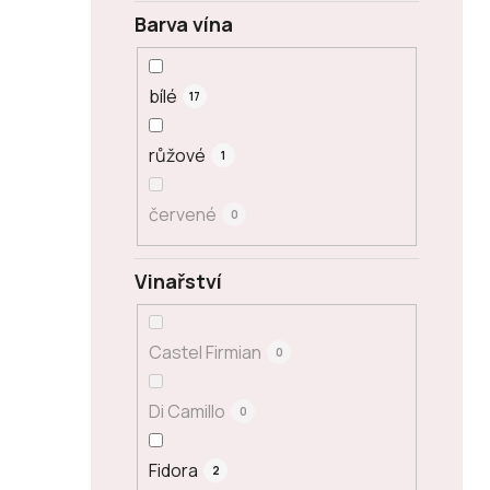
Barva vína
bílé
17
růžové
1
červené
0
Vinařství
Castel Firmian
0
Di Camillo
0
Fidora
2