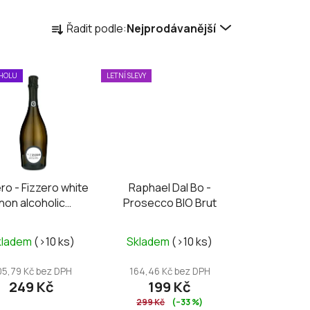
Ř
Řadit podle:
Nejprodávanější
a
z
e
OHOLU
LETNÍ SLEVY
n
í
p
r
o
d
ro - Fizzero white
Raphael Dal Bo -
u
non alcoholic
Prosecco BIO Brut
k
sparkling
t
kladem
(>10 ks)
Skladem
(>10 ks)
ů
05,79 Kč bez DPH
164,46 Kč bez DPH
249 Kč
199 Kč
299 Kč
(–33 %)