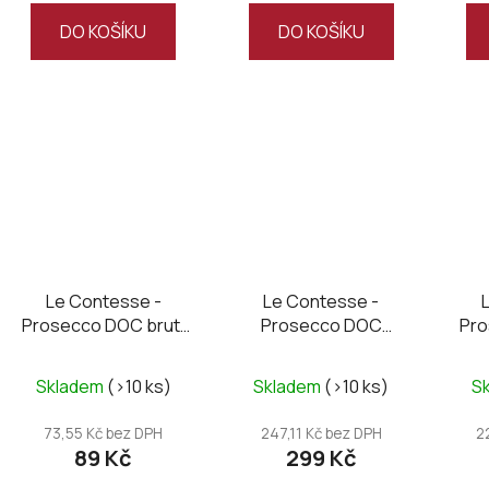
z
DO KOŠÍKU
DO KOŠÍKU
5
hvězdiček.
Le Contesse -
Le Contesse -
Prosecco DOC brut,
Prosecco DOC
Pro
mini 0,2L
Organic brut
Skladem
(>10 ks)
Skladem
(>10 ks)
S
73,55 Kč bez DPH
247,11 Kč bez DPH
2
89 Kč
299 Kč