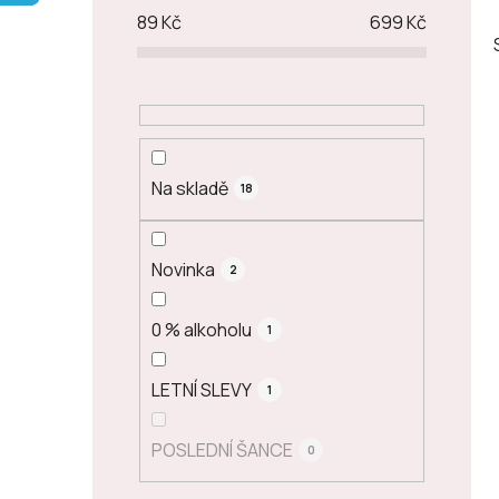
p
89
Kč
699
Kč
a
n
e
l
Na skladě
18
Novinka
2
0 % alkoholu
1
LETNÍ SLEVY
1
POSLEDNÍ ŠANCE
0