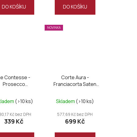
DO KOŠÍKU
DO KOŠÍKU
NOVINKA
Le Contesse -
Corte Aura -
Prosecco
Franciacorta Saten
dobbiadene DOCG
brut
Brut
kladem
(>10 ks)
Skladem
(>10 ks)
80,17 Kč bez DPH
577,69 Kč bez DPH
339 Kč
699 Kč