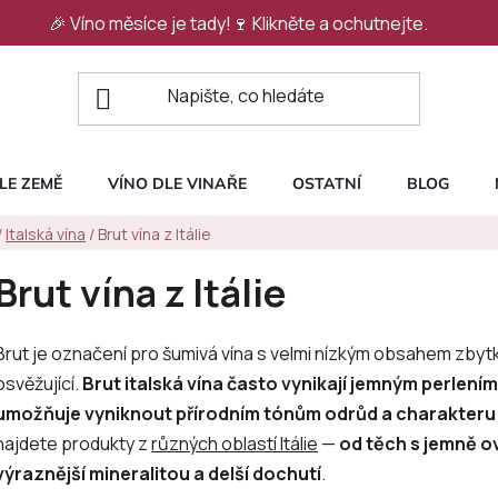
🎉 Víno měsíce je tady!🍷
Klikněte a ochutnejte.
LE ZEMĚ
VÍNO DLE VINAŘE
OSTATNÍ
BLOG
/
Italská vína
/
Brut vína z Itálie
Brut vína z Itálie
Brut je označení pro šumivá vína s velmi nízkým obsahem zbyt
osvěžující.
Brut italská vína často vynikají jemným perlením
umožňuje vyniknout přírodním tónům odrůd a charakteru
najdete produkty z
různých oblastí Itálie
—
od těch s jemně 
výraznější mineralitou a delší dochutí
.