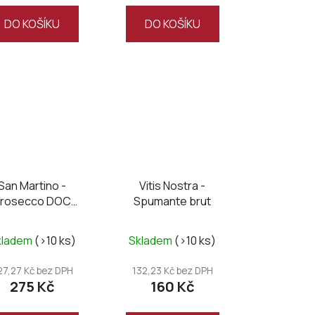
DO KOŠÍKU
DO KOŠÍKU
San Martino -
Vitis Nostra -
rosecco DOC
Spumante brut
viso Millesimato
brut
kladem
(>10 ks)
Skladem
(>10 ks)
27,27 Kč bez DPH
132,23 Kč bez DPH
275 Kč
160 Kč