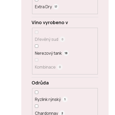
Extra Dry
17
Víno vyrobeno v
Dřevěný sud
0
Nerezový tank
18
Kombinace
0
Odrůda
Ryzlink rýnský
1
Chardonnay
2