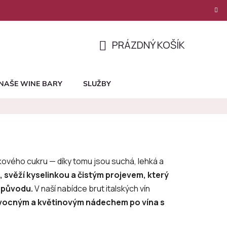
PRÁZDNÝ KOŠÍK
NÁKUPNÍ
KOŠÍK
NAŠE WINE BARY
SLUŽBY
kového cukru — díky tomu jsou suchá, lehká a
, svěží kyselinkou a čistým projevem, který
 původu.
V naší nabídce brut italských vín
ovocným a květinovým nádechem po vína s