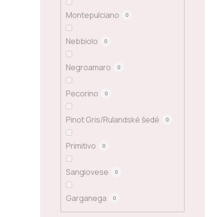
Montepulciano
0
Nebbiolo
0
Negroamaro
0
Pecorino
0
Pinot Gris/Rulandské šedé
0
Primitivo
0
Sangiovese
0
Garganega
0