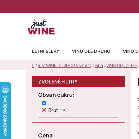
Přejít
na
obsah
LETNÍ SLEVY
VÍNO DLE DRUHU
VÍNO D
Domů
/
justWINE | E-SHOP s vínem
/
Vína
/
VÍNO DLE ZEMĚ
P
o
s
Obsah cukru
t
r
Brut
18
a
n
n
Cena
í