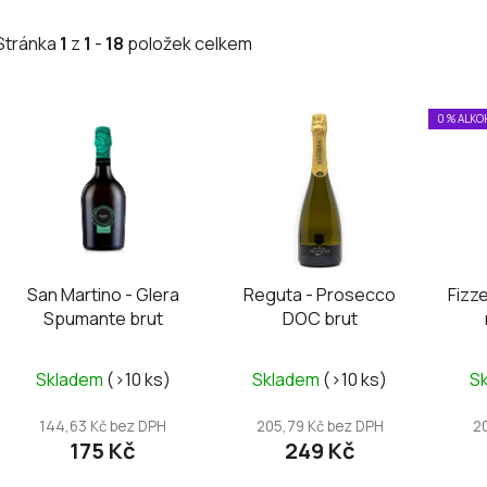
Stránka
1
z
1
-
18
položek celkem
V
0 % ALK
ý
p
i
s
p
r
San Martino - Glera
Reguta - Prosecco
Fizze
o
Spumante brut
DOC brut
d
u
Průměrné
Skladem
(>10 ks)
Skladem
(>10 ks)
S
k
hodnocení
t
produktu
144,63 Kč bez DPH
205,79 Kč bez DPH
2
ů
175 Kč
249 Kč
je
5,0