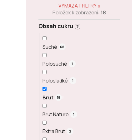
VYMAZAT FILTRY
Položek k zobrazení:
18
Obsah cukru
?
Suché
68
Polosuché
1
Polosladké
1
Brut
18
Brut Nature
1
Extra Brut
2