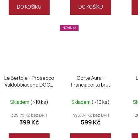
DO KOŠÍKU
DO KOŠÍKU
NOVINKA
Le Bertole - Prosecco
Corte Aura -
Valdobbiadene DOCG
Franciacorta brut
Brut
Val
Skladem
(>10 ks)
Skladem
(>10 ks)
S
329,75 Kč bez DPH
495,04 Kč bez DPH
2
399 Kč
599 Kč