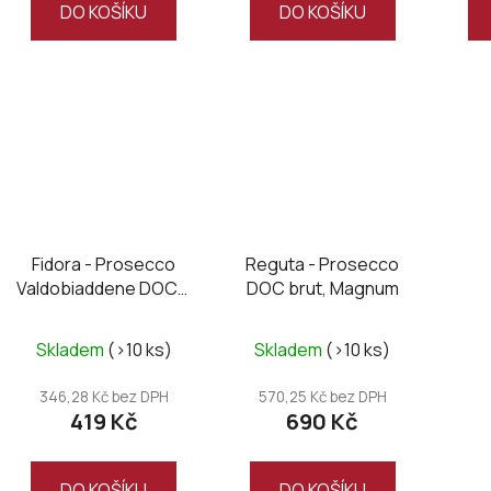
DO KOŠÍKU
DO KOŠÍKU
Fidora - Prosecco
Reguta - Prosecco
Valdobiaddene DOCG
DOC brut, Magnum
Millesimato 2024
Skladem
(>10 ks)
Skladem
(>10 ks)
346,28 Kč bez DPH
570,25 Kč bez DPH
419 Kč
690 Kč
DO KOŠÍKU
DO KOŠÍKU