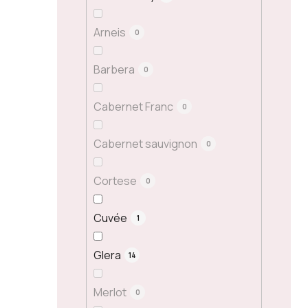
Arneis
0
Barbera
0
Cabernet Franc
0
Cabernet sauvignon
0
Cortese
0
Cuvée
1
Glera
14
Merlot
0