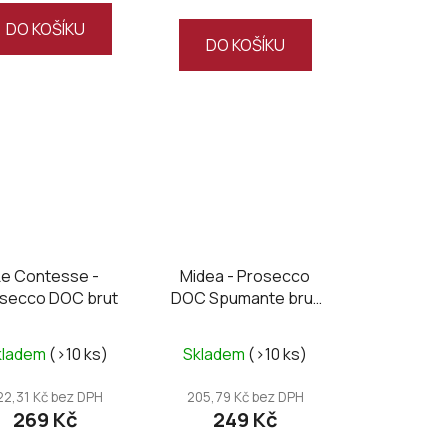
DO KOŠÍKU
DO KOŠÍKU
Le Contesse -
Midea - Prosecco
secco DOC brut
DOC Spumante brut
2025
kladem
(>10 ks)
Skladem
(>10 ks)
22,31 Kč bez DPH
205,79 Kč bez DPH
269 Kč
249 Kč