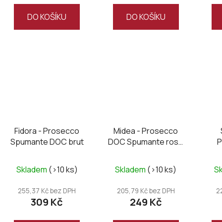
DO KOŠÍKU
DO KOŠÍKU
Fidora - Prosecco
Midea - Prosecco
Spumante DOC brut
DOC Spumante rosé
P
brut 2024
Tre
Skladem
(>10 ks)
Skladem
(>10 ks)
S
255,37 Kč bez DPH
205,79 Kč bez DPH
2
309 Kč
249 Kč