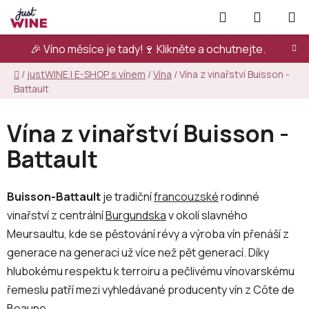
Přejít
Hledat
NÁKUPN
na
KOŠÍK
obsah
🎉 Víno měsíce je tady!🍷
Klikněte a ochutnejte.
Domů
/
justWINE | E-SHOP s vínem
/
Vína
/
Vína z vinařství Buisson -
Battault
Vína z vinařství Buisson -
Battault
Buisson-Battault
je tradiční
francouzské
rodinné
vinařství z centrální
Burgundska
v okolí slavného
Meursaultu, kde se pěstování révy a výroba vín přenáší z
generace na generaci už více než pět generací. Díky
hlubokému respektu k terroiru a pečlivému vínovarskému
řemeslu patří mezi vyhledávané producenty vín z Côte de
Beaune.