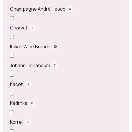
Champagne André Heucq
5
Charvát
1
Italian Wine Brands
10
Johann Donabaum
7
Kacetl
5
Kadrnka
8
Korrell
5