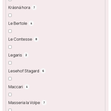
Krásná hora
7
Le Bertole
4
Le Contesse
8
Legaris
2
Lesehof Stagard
6
Maccari
4
Masseria la Volpe
7