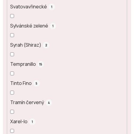
Svatovavřinecké
1
Sylvánské zelené
1
Syrah (Shiraz)
2
Tempranillo
15
Tinto Fino
5
Tramín červený
4
Xarel-lo
1