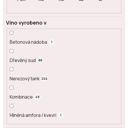
Víno vyrobeno v
Betonová nádoba
1
Dřevěný sud
88
Nerezový tank
224
Kombinace
49
Hliněná amfora / kvevri
1