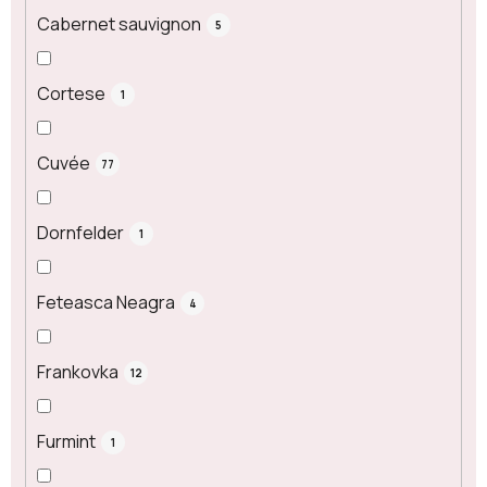
Cabernet sauvignon
5
Cortese
1
Cuvée
77
Dornfelder
1
Feteasca Neagra
4
Frankovka
12
Furmint
1