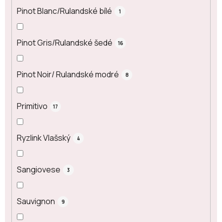
Pinot Blanc/Rulandské bílé
1
Pinot Gris/Rulandské šedé
16
Pinot Noir/ Rulandské modré
8
Primitivo
17
Ryzlink Vlašský
4
Sangiovese
3
Sauvignon
9