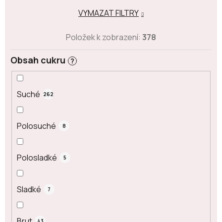
VYMAZAT FILTRY
Položek k zobrazení:
378
Obsah cukru
?
Suché
262
Polosuché
8
Polosladké
5
Sladké
7
Brut
43