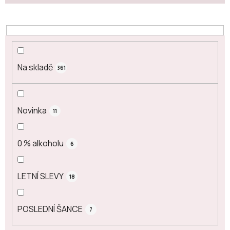
d
u
k
t
ů
Na skladě
361
Novinka
11
0 % alkoholu
6
LETNÍ SLEVY
18
POSLEDNÍ ŠANCE
7