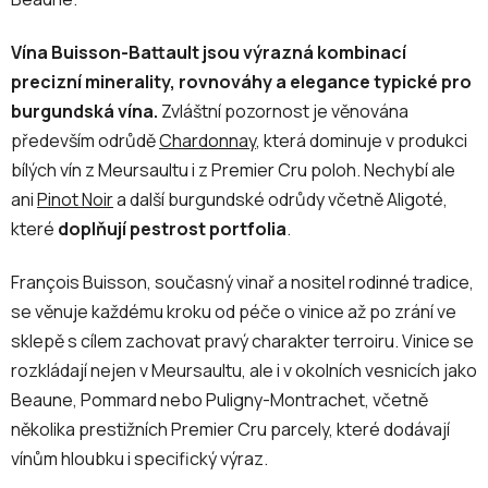
Vína Buisson-Battault jsou výrazná kombinací
precizní minerality, rovnováhy a elegance typické pro
burgundská vína.
Zvláštní pozornost je věnována
především odrůdě
Chardonnay
, která dominuje v produkci
bílých vín z Meursaultu i z Premier Cru poloh. Nechybí ale
ani
Pinot Noir
a další burgundské odrůdy včetně Aligoté,
které
doplňují pestrost portfolia
.
François Buisson, současný vinař a nositel rodinné tradice,
se věnuje každému kroku od péče o vinice až po zrání ve
sklepě s cílem zachovat pravý charakter terroiru. Vinice se
rozkládají nejen v Meursaultu, ale i v okolních vesnicích jako
Beaune, Pommard nebo Puligny-Montrachet, včetně
několika prestižních Premier Cru parcely, které dodávají
vínům hloubku i specifický výraz.