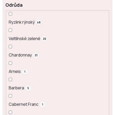
Odrůda
Ryzlink rýnský
48
Veltlínské zelené
25
Chardonnay
21
Arneis
1
Barbera
5
Cabernet Franc
1