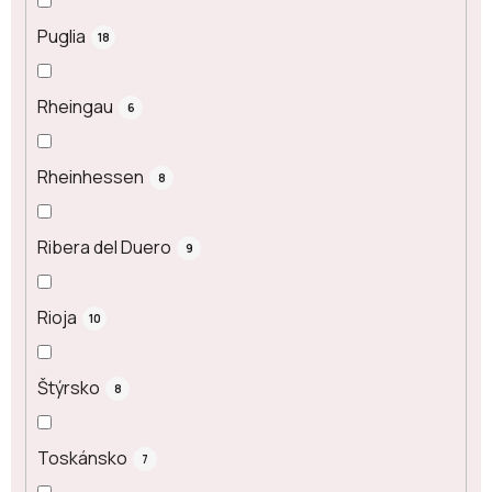
Puglia
18
Rheingau
6
Rheinhessen
8
Ribera del Duero
9
Rioja
10
Štýrsko
8
Toskánsko
7