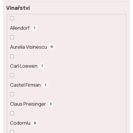
Vinařství
Allendorf
7
Aurelia Visinescu
11
Carl Loewen
7
Castel Firmian
1
Claus Preisinger
3
Codorníu
6