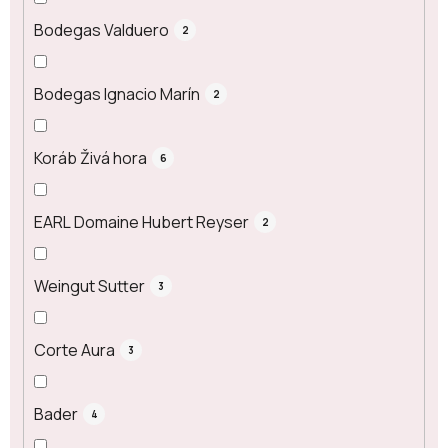
Bodegas Valduero
2
Bodegas Ignacio Marín
2
Koráb Živá hora
6
EARL Domaine Hubert Reyser
2
Weingut Sutter
3
Corte Aura
3
Bader
4