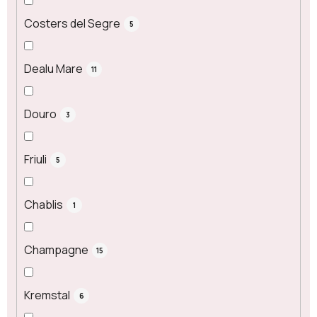
Costers del Segre
5
Dealu Mare
11
Douro
3
Friuli
5
Chablis
1
Champagne
15
Kremstal
6