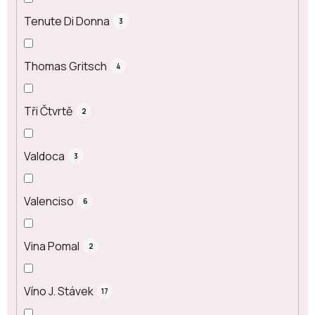
Tenute Di Donna
3
Thomas Gritsch
4
Tři Čtvrtě
2
Valdoca
3
Valenciso
6
Vina Pomal
2
Víno J. Stávek
17