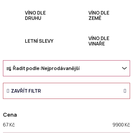
VÍNO DLE
VÍNO DLE
DRUHU
ZEMĚ
VÍNO DLE
LETNÍ SLEVY
VINAŘE
Ř
Řadit podle:
Nejprodávanější
a
z
e
ZAVŘÍT FILTR
n
í
p
Cena
r
o
67
Kč
9900
Kč