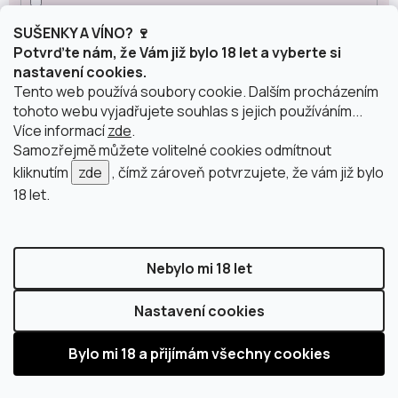
Carinena
SUŠENKY A VÍNO? 🍷
2
Potvrďte nám, že Vám již bylo 18 let a vyberte si
nastavení cookies.
Sicílie
1
Tento web používá soubory cookie. Dalším procházením
tohoto webu vyjadřujete souhlas s jejich používáním...
Více informací
zde
.
Alsasko
2
Samozřejmě můžete volitelné cookies odmítnout
kliknutím
zde
, čímž zároveň potvrzujete, že vám již bylo
18 let.
Šumivá vína podle původu
Cava
14
Nebylo mi 18 let
Nastavení cookies
Corpinnat
2
Crémant
3