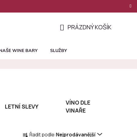
PRÁZDNÝ KOŠÍK
NÁKUPNÍ
KOŠÍK
NAŠE WINE BARY
SLUŽBY
VÍNO DLE
LETNÍ SLEVY
VINAŘE
Ř
Řadit podle:
Nejprodávanější