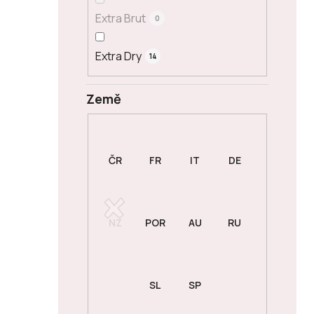
Extra Brut
0
Extra Dry
14
Země