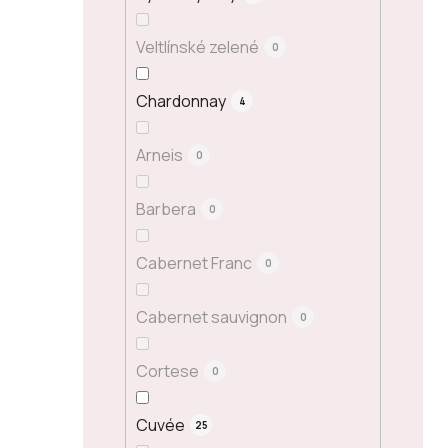
Veltlínské zelené
0
Chardonnay
4
Arneis
0
Barbera
0
Cabernet Franc
0
Cabernet sauvignon
0
Cortese
0
Cuvée
25