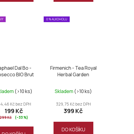
EVY
0 % ALKOHOLU
aphael Dal Bo -
Firmenich - Tea Royal
osecco BIO Brut
Herbal Garden
kladem
(>10 ks)
Skladem
(>10 ks)
64,46 Kč bez DPH
329,75 Kč bez DPH
199 Kč
399 Kč
299 Kč
(–33 %)
DO KOŠÍKU