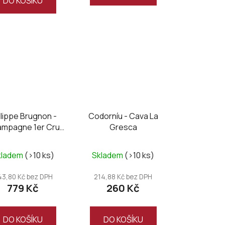
DO KOŠÍKU
ilippe Brugnon -
Codorníu - Cava La
mpagne 1er Cru
Gresca
brut
kladem
(>10 ks)
Skladem
(>10 ks)
43,80 Kč bez DPH
214,88 Kč bez DPH
779 Kč
260 Kč
DO KOŠÍKU
DO KOŠÍKU