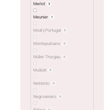
Merlot
2
Meunier
1
Modrý Portugal
0
Montepulciano
0
Müller Thurgau
0
Muškát
0
Nebbiolo
0
Negroamaro
0
Pálava
0