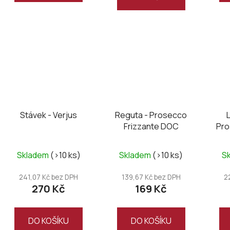
Stávek - Verjus
Reguta - Prosecco
Frizzante DOC
Pro
Skladem
(>10 ks)
Skladem
(>10 ks)
S
241,07 Kč bez DPH
139,67 Kč bez DPH
2
270 Kč
169 Kč
DO KOŠÍKU
DO KOŠÍKU