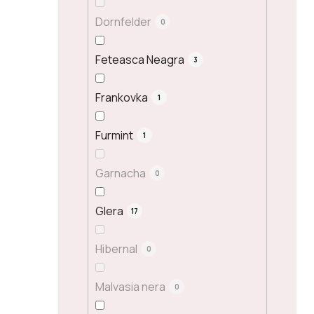
Dornfelder
0
Feteasca Neagra
3
Frankovka
1
Furmint
1
Garnacha
0
Glera
17
Hibernal
0
Malvasia nera
0