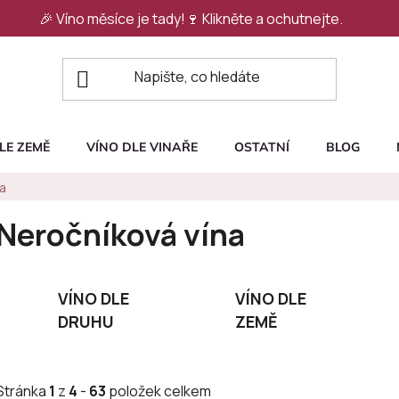
🎉 Víno měsíce je tady!🍷
Klikněte a ochutnejte.
LE ZEMĚ
VÍNO DLE VINAŘE
OSTATNÍ
BLOG
a
Neročníková vína
VÍNO DLE
VÍNO DLE
DRUHU
ZEMĚ
Stránka
1
z
4
-
63
položek celkem