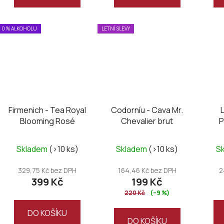
0 % ALKOHOLU
LETNÍ SLEVY
Firmenich - Tea Royal
Codorníu - Cava Mr.
Blooming Rosé
Chevalier brut
P
Skladem
(>10 ks)
Skladem
(>10 ks)
S
329,75 Kč bez DPH
164,46 Kč bez DPH
2
399 Kč
199 Kč
220 Kč
(–9 %)
DO KOŠÍKU
DO KOŠÍKU