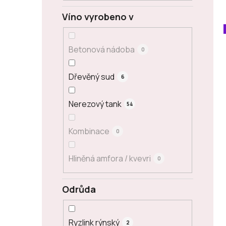
Víno vyrobeno v
Betonová nádoba
0
Dřevěný sud
6
Nerezový tank
54
Kombinace
0
Hliněná amfora / kvevri
0
Odrůda
Ryzlink rýnský
2