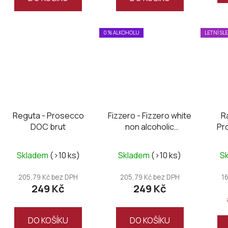
0 % ALKOHOLU
LETNÍ SL
Reguta - Prosecco
Fizzero - Fizzero white
R
DOC brut
non alcoholic
Pr
sparkling
Průměrné
Skladem
(>10 ks)
Skladem
(>10 ks)
S
hodnocení
produktu
205,79 Kč bez DPH
205,79 Kč bez DPH
1
249 Kč
249 Kč
je
5,0
z
DO KOŠÍKU
DO KOŠÍKU