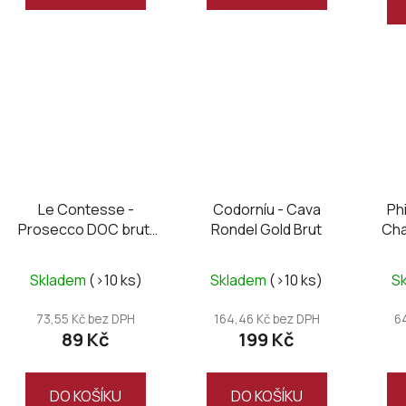
5
hvězdiček.
Le Contesse -
Codorníu - Cava
Ph
Prosecco DOC brut,
Rondel Gold Brut
Cha
mini 0,2L
Skladem
(>10 ks)
Skladem
(>10 ks)
S
73,55 Kč bez DPH
164,46 Kč bez DPH
6
89 Kč
199 Kč
DO KOŠÍKU
DO KOŠÍKU