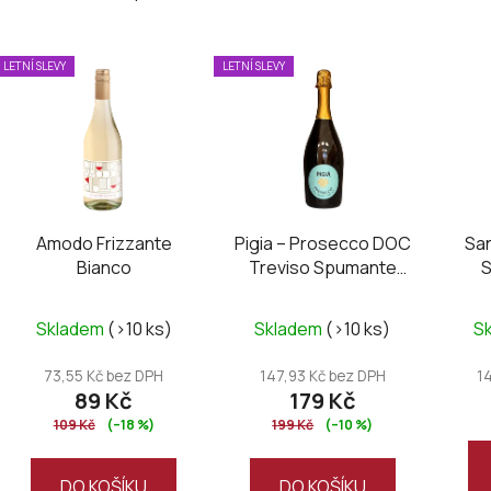
V
LETNÍ SLEVY
LETNÍ SLEVY
ý
p
i
s
p
r
Amodo Frizzante
Pigia – Prosecco DOC
San
o
Bianco
Treviso Spumante
S
d
Extra Dry
u
Skladem
(>10 ks)
Skladem
(>10 ks)
S
k
t
73,55 Kč bez DPH
147,93 Kč bez DPH
1
ů
89 Kč
179 Kč
109 Kč
(–18 %)
199 Kč
(–10 %)
DO KOŠÍKU
DO KOŠÍKU