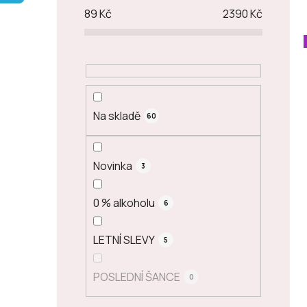
p
89
Kč
2390
Kč
a
n
e
l
Na skladě
60
Novinka
3
0 % alkoholu
6
LETNÍ SLEVY
5
POSLEDNÍ ŠANCE
0