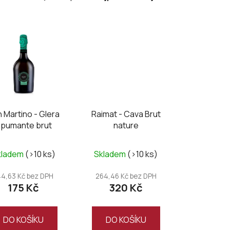
a
z
e
n
í
p
r
o
d
 Martino - Glera
Raimat - Cava Brut
u
pumante brut
nature
k
t
kladem
(>10 ks)
Skladem
(>10 ks)
ů
44,63 Kč bez DPH
264,46 Kč bez DPH
175 Kč
320 Kč
DO KOŠÍKU
DO KOŠÍKU