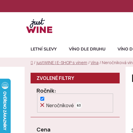
Přejít
na
obsah
LETNÍ SLEVY
VÍNO DLE DRUHU
VÍNO D
Domů
/
justWINE | E-SHOP s vínem
/
Vína
/
Neročníková vín
P
o
s
Ročník
t
r
Neročníkové
63
a
n
n
Cena
í