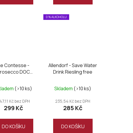
0 % ALKOHOLU
Le Contesse -
Allendorf - Save Water
rosecco DOC
Drink Riesling free
Organic brut
kladem
(>10 ks)
Skladem
(>10 ks)
47,11 Kč bez DPH
235,54 Kč bez DPH
299 Kč
285 Kč
DO KOŠÍKU
DO KOŠÍKU