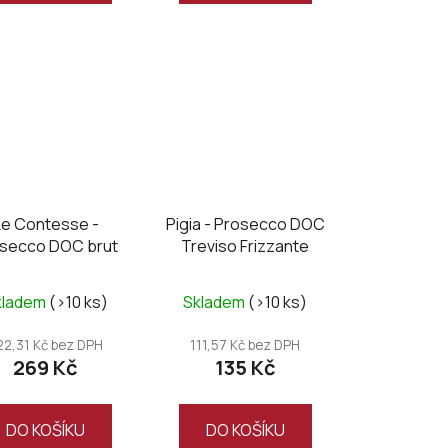
Le Contesse -
Pigia - Prosecco DOC
secco DOC brut
Treviso Frizzante
kladem
(>10 ks)
Skladem
(>10 ks)
22,31 Kč bez DPH
111,57 Kč bez DPH
269 Kč
135 Kč
DO KOŠÍKU
DO KOŠÍKU