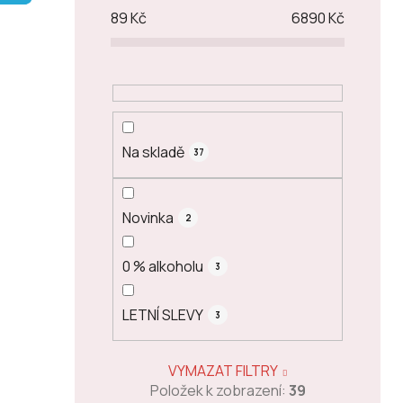
p
89
Kč
6890
Kč
a
n
e
l
Na skladě
37
Novinka
2
0 % alkoholu
3
LETNÍ SLEVY
3
VYMAZAT FILTRY
Položek k zobrazení:
39