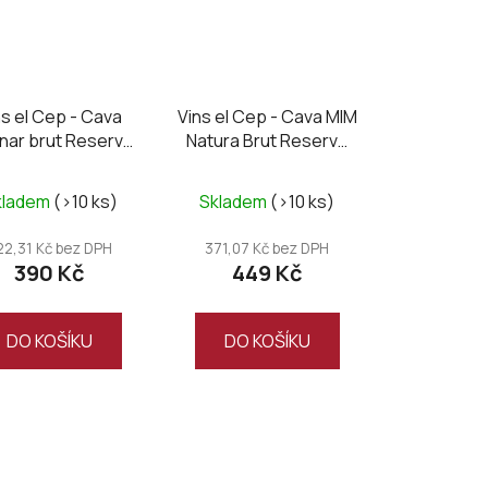
ns el Cep - Cava
Vins el Cep - Cava MIM
zinar brut Reserva
Natura Brut Reserva
2022
2021
kladem
(>10 ks)
Skladem
(>10 ks)
22,31 Kč bez DPH
371,07 Kč bez DPH
390 Kč
449 Kč
DO KOŠÍKU
DO KOŠÍKU