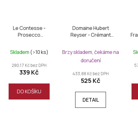
Le Contesse -
Domaine Hubert
Prosecco
Reyser - Crémant
Fra
Valdobbiadene DOCG
Blanc Organic Brut
Brut
Skladem
(>10 ks)
Brzy skladem, čekáme na
S
doručení
280,17 Kč bez DPH
5
339 Kč
433,88 Kč bez DPH
525 Kč
DO KOŠÍKU
DETAIL