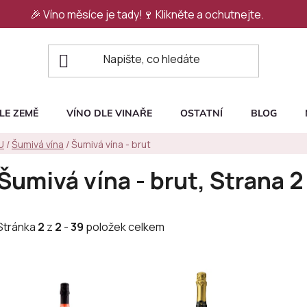
🎉 Víno měsíce je tady!🍷
Klikněte a ochutnejte.
LE ZEMĚ
VÍNO DLE VINAŘE
OSTATNÍ
BLOG
U
/
Šumivá vína
/
Šumivá vína - brut
Šumivá vína - brut
, Strana 2
Stránka
2
z
2
-
39
položek celkem
V
ý
p