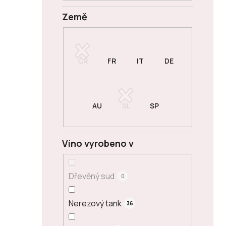
Země
Víno vyrobeno v
Dřevěný sud
0
Nerezový tank
36