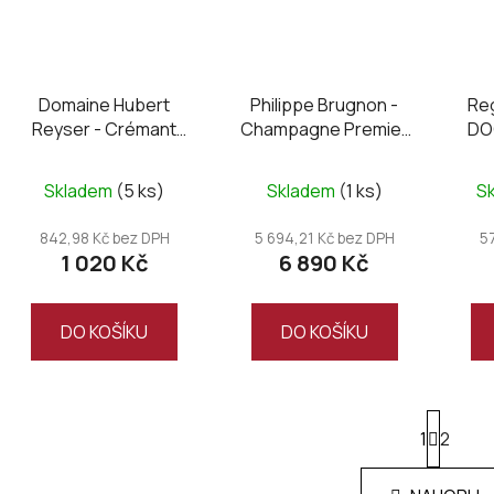
Domaine Hubert
Philippe Brugnon -
Re
Reyser - Crémant
Champagne Premier
DO
Blanc Brut 2018,
Cru, brut 2013,
Magnum
JEROBOAM
Skladem
(5 ks)
Skladem
(1 ks)
S
842,98 Kč bez DPH
5 694,21 Kč bez DPH
5
1 020 Kč
6 890 Kč
DO KOŠÍKU
DO KOŠÍKU
S
1
t
2
r
O
á