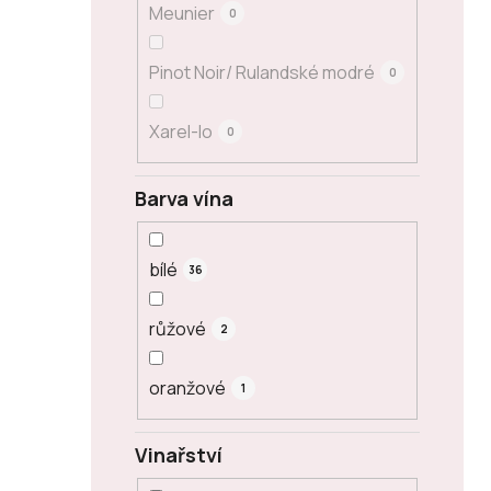
Meunier
0
Pinot Noir/ Rulandské modré
0
Xarel-lo
0
Barva vína
bílé
36
růžové
2
oranžové
1
Vinařství