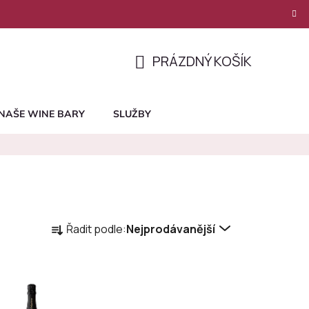
PRÁZDNÝ KOŠÍK
NÁKUPNÍ
KOŠÍK
NAŠE WINE BARY
SLUŽBY
Ř
Řadit podle:
Nejprodávanější
a
z
e
n
í