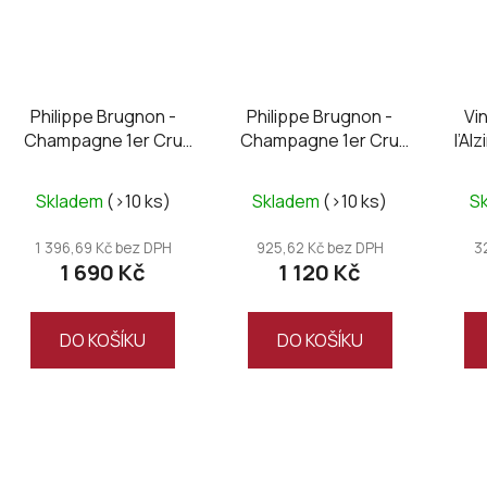
Philippe Brugnon -
Philippe Brugnon -
Vi
Champagne 1er Cru
Champagne 1er Cru
l’Al
brut, Magnum
Millésime brut 2019
Skladem
(>10 ks)
Skladem
(>10 ks)
S
1 396,69 Kč bez DPH
925,62 Kč bez DPH
3
1 690 Kč
1 120 Kč
DO KOŠÍKU
DO KOŠÍKU