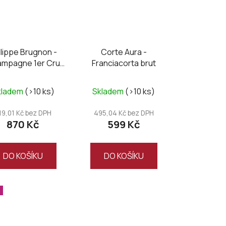
ilippe Brugnon -
Corte Aura -
mpagne 1er Cru
Franciacorta brut
ée Elégance brut
kladem
(>10 ks)
Skladem
(>10 ks)
19,01 Kč bez DPH
495,04 Kč bez DPH
870 Kč
599 Kč
DO KOŠÍKU
DO KOŠÍKU