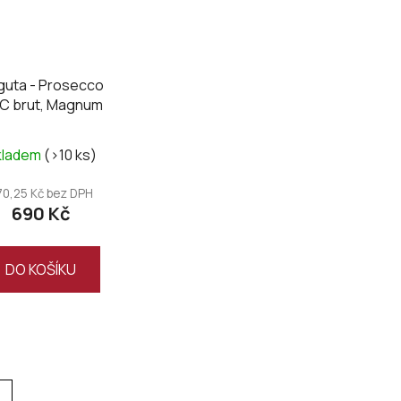
guta - Prosecco
C brut, Magnum
kladem
(>10 ks)
70,25 Kč bez DPH
690 Kč
DO KOŠÍKU