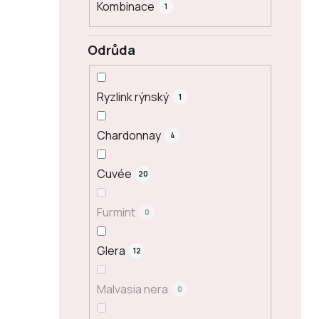
Kombinace
1
Odrůda
Ryzlink rýnský
1
Chardonnay
4
Cuvée
20
Furmint
0
Glera
12
Malvasia nera
0