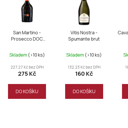
i
s
p
r
San Martino -
Vitis Nostra -
Cava
o
Prosecco DOC
Spumante brut
d
Treviso Millesimato
u
brut
Skladem
(>10 ks)
Skladem
(>10 ks)
S
k
t
227,27 Kč bez DPH
132,23 Kč bez DPH
1
ů
275 Kč
160 Kč
DO KOŠÍKU
DO KOŠÍKU