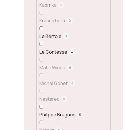
Kadrnka
0
Krásná hora
0
Le Bertole
1
Le Contesse
4
Matic Wines
0
Michel Gonet
0
Nestarec
0
Philippe Brugnon
5