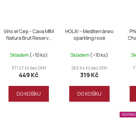
Vins el Cep - Cava MIM
HOLA! - Mediterráneo
Ph
Natura Brut Reserva
sparkling rosé
Cha
2019
Cuv
Skladem
(>10 ks)
Skladem
(>10 ks)
S
371,07 Kč bez DPH
263,64 Kč bez DPH
7
449 Kč
319 Kč
DO KOŠÍKU
DO KOŠÍKU
NOVINKA