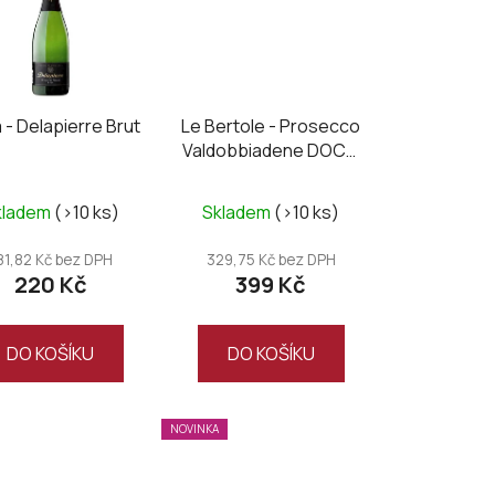
p
r
o
d
 - Delapierre Brut
Le Bertole - Prosecco
u
Valdobbiadene DOCG
k
Brut
t
kladem
(>10 ks)
Skladem
(>10 ks)
ů
81,82 Kč bez DPH
329,75 Kč bez DPH
220 Kč
399 Kč
DO KOŠÍKU
DO KOŠÍKU
NOVINKA