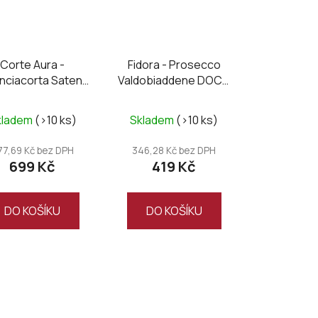
Corte Aura -
Fidora - Prosecco
nciacorta Saten
Valdobiaddene DOCG
brut
Millesimato 2024
kladem
(>10 ks)
Skladem
(>10 ks)
77,69 Kč bez DPH
346,28 Kč bez DPH
699 Kč
419 Kč
DO KOŠÍKU
DO KOŠÍKU