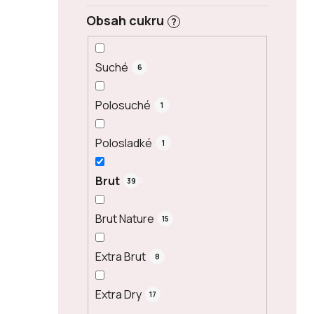
Obsah cukru
?
Suché
6
Polosuché
1
Polosladké
1
Brut
39
Brut Nature
15
Extra Brut
8
Extra Dry
17