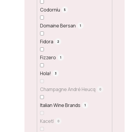
Codorníu
5
Domaine Bersan
1
Fidora
2
Fizzero
1
Hola!
3
Champagne André Heucq
0
Italian Wine Brands
1
Kacetl
0