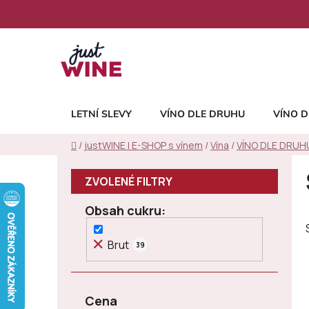
Přejít
na
obsah
LETNÍ SLEVY
VÍNO DLE DRUHU
VÍNO D
Domů
/
justWINE | E-SHOP s vínem
/
Vína
/
VÍNO DLE DRUH
P
o
s
Obsah cukru
t
r
Brut
39
a
n
n
Cena
í