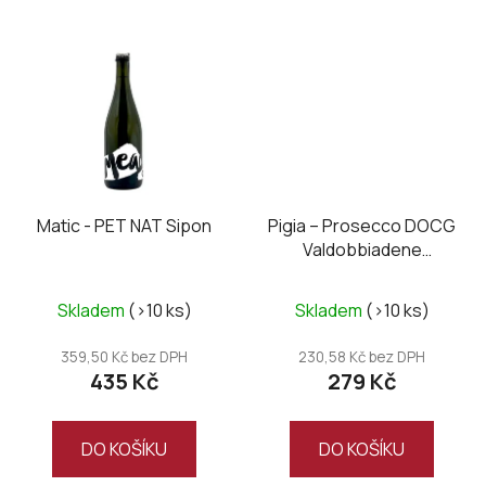
Matic - PET NAT Sipon
Pigia – Prosecco DOCG
Valdobbiadene
Superiore Extra Dry
Skladem
(>10 ks)
Skladem
(>10 ks)
359,50 Kč bez DPH
230,58 Kč bez DPH
435 Kč
279 Kč
DO KOŠÍKU
DO KOŠÍKU