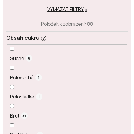
VYMAZAT FILTRY
Položek k zobrazení:
88
Obsah cukru
?
Suché
6
Polosuché
1
Polosladké
1
Brut
39