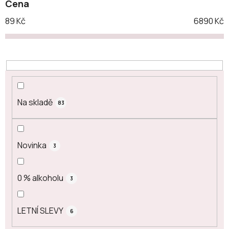
Cena
r
o
89
Kč
6890
Kč
d
u
k
t
ů
Na skladě
83
Novinka
3
0 % alkoholu
3
LETNÍ SLEVY
6