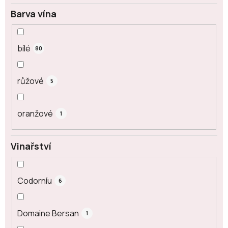
Barva vína
bílé
80
růžové
5
oranžové
1
Vinařství
Codorníu
6
Domaine Bersan
1