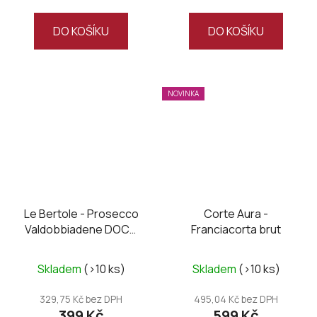
DO KOŠÍKU
DO KOŠÍKU
NOVINKA
Le Bertole - Prosecco
Corte Aura -
Valdobbiadene DOCG
Franciacorta brut
extra dry
Skladem
(>10 ks)
Skladem
(>10 ks)
329,75 Kč bez DPH
495,04 Kč bez DPH
399 Kč
599 Kč