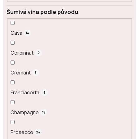
Šumivá vína podle původu
Cava
14
Corpinnat
2
Crémant
3
Franciacorta
3
Champagne
15
Prosecco
24