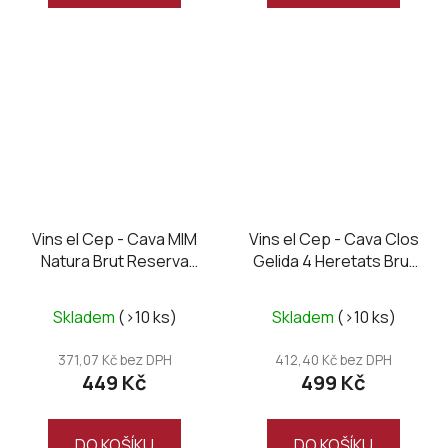
Vins el Cep - Cava MIM
Vins el Cep - Cava Clos
Natura Brut Reserva
Gelida 4 Heretats Brut
2019
Nature Gran Reserva
2019
Skladem
(>10 ks)
Skladem
(>10 ks)
371,07 Kč bez DPH
412,40 Kč bez DPH
449 Kč
499 Kč
DO KOŠÍKU
DO KOŠÍKU