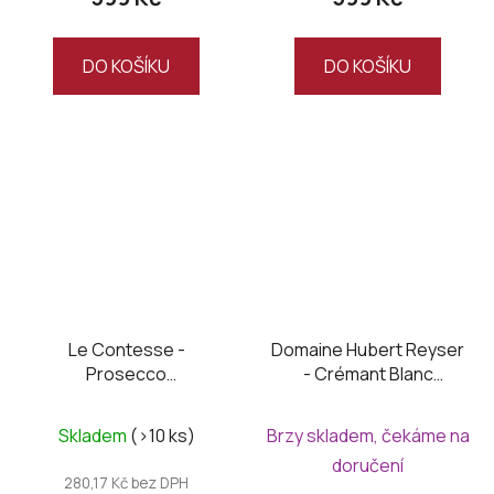
DO KOŠÍKU
DO KOŠÍKU
Le Contesse -
Domaine Hubert Reyser
Prosecco
- Crémant Blanc
Valdobbiadene DOCG
Organic Brut
Brut
Skladem
(>10 ks)
Brzy skladem, čekáme na
doručení
280,17 Kč bez DPH