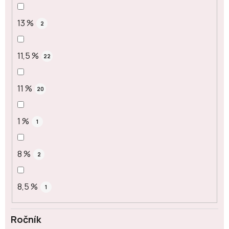
13 %
2
11,5 %
22
11 %
20
1 %
1
8 %
2
8,5 %
1
Ročník