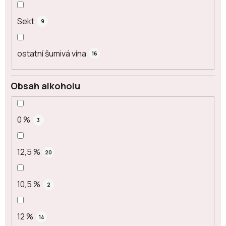
Sekt
9
ostatní šumivá vína
16
Obsah alkoholu
0 %
3
12,5 %
20
10,5 %
2
12 %
14