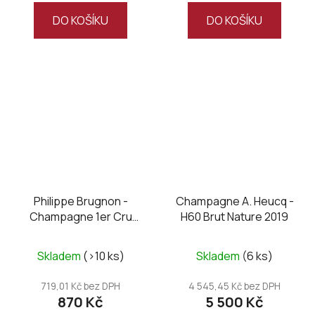
DO KOŠÍKU
DO KOŠÍKU
Philippe Brugnon -
Champagne A. Heucq -
Champagne 1er Cru
H60 Brut Nature 2019
Cuvée Elégance brut
Skladem
(>10 ks)
Skladem
(6 ks)
719,01 Kč bez DPH
4 545,45 Kč bez DPH
870 Kč
5 500 Kč