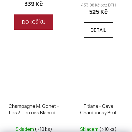
339 Kč
433,88 Kč bez DPH
525 Kč
DO KOŠÍKU
DETAIL
Champagne M. Gonet -
Titiana - Cava
Les 3 Terroirs Blanc de
Chardonnay Brut
Blancs 2020, extra brut
Nature 2014
Skladem
(>10 ks)
Skladem
(>10 ks)