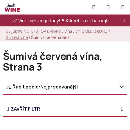
Přejít
Hledat
NÁKUPN
na
KOŠÍK
obsah
🎉 Víno měsíce je tady!🍷
Klikněte a ochutnejte.
Domů
/
justWINE | E-SHOP s vínem
/
Vína
/
VÍNO DLE DRUHU
/
Šumivá vína
/
Šumivá červená vína
Šumivá červená vína
,
Strana 3
Ř
Řadit podle:
Nejprodávanější
a
z
e
ZAVŘÍT FILTR
n
í
p