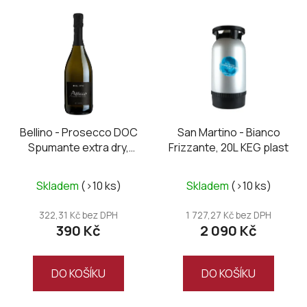
V
ý
p
i
s
p
r
o
Bellino - Prosecco DOC
San Martino - Bianco
Spumante extra dry,
Frizzante, 20L KEG plast
d
Magnum
u
k
Skladem
(>10 ks)
Skladem
(>10 ks)
t
322,31 Kč bez DPH
1 727,27 Kč bez DPH
ů
390 Kč
2 090 Kč
DO KOŠÍKU
DO KOŠÍKU