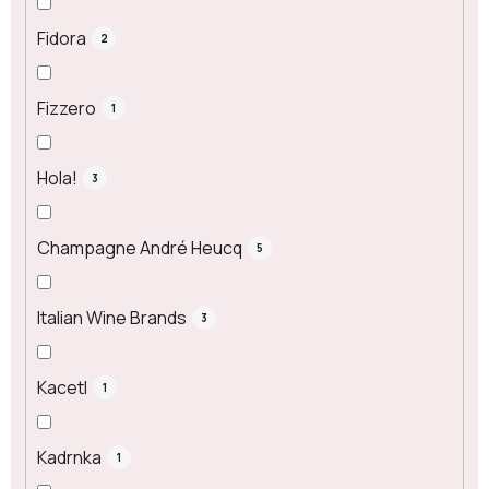
Fidora
2
Fizzero
1
Hola!
3
Champagne André Heucq
5
Italian Wine Brands
3
Kacetl
1
Kadrnka
1