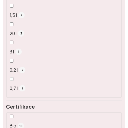
1,5 l
7
20 l
3
3 l
1
0,2 l
2
0,7 l
2
Certifikace
Bio
10