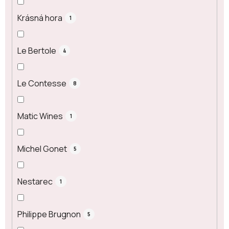
Krásná hora
1
Le Bertole
4
Le Contesse
8
Matic Wines
1
Michel Gonet
5
Nestarec
1
Philippe Brugnon
5