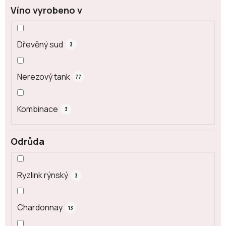
Víno vyrobeno v
Dřevěný sud
3
Nerezový tank
77
Kombinace
3
Odrůda
Ryzlink rýnský
3
Chardonnay
13