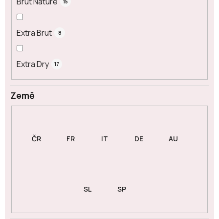
Brut Nature
15
Extra Brut
8
Extra Dry
17
Země