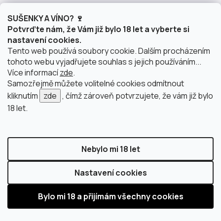
950,41 Kč bez DPH
508,26 Kč bez DPH
SUŠENKY A VÍNO? 🍷
1 150 Kč
615 Kč
Potvrďte nám, že Vám již bylo 18 let a vyberte si
nastavení cookies.
Tento web používá soubory cookie. Dalším procházením
DO KOŠÍKU
DO KOŠÍKU
tohoto webu vyjadřujete souhlas s jejich používáním...
Více informací
zde
.
Samozřejmě můžete volitelné cookies odmítnout
kliknutím
zde
, čímž zároveň potvrzujete, že vám již bylo
18 let.
NAČÍST 20 DALŠÍCH
S
1
3
t
5
Nebylo mi 18 let
r
O
á
88
položek celkem
v
n
Nastavení cookies
l
k
NAHORU
á
o
d
v
a
á
c
n