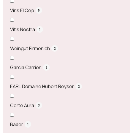
Vins El Cep
5
Vitis Nostra
1
Weingut Firmenich
2
Garcia Carrion
2
EARL Domaine Hubert Reyser
2
Corte Aura
3
Bader
1