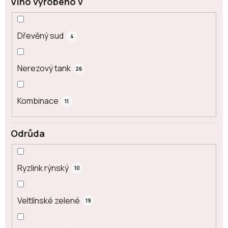
Víno vyrobeno v
Dřevěný sud
4
Nerezový tank
26
Kombinace
11
Odrůda
Ryzlink rýnský
10
Veltlínské zelené
19