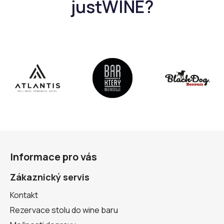
k
y
v
ý
p
i
s
u
Z
á
Informace pro vás
p
a
Zákaznický servis
t
Kontakt
í
Rezervace stolu do wine baru