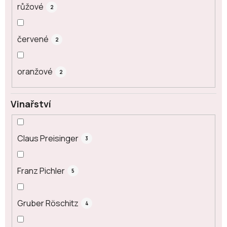
růžové
2
červené
2
oranžové
2
Vinařství
Claus Preisinger
3
Franz Pichler
5
Gruber Röschitz
4