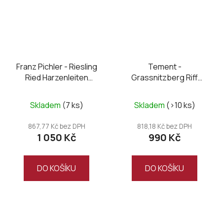
Franz Pichler - Riesling
Tement -
Ried Harzenleiten
Grassnitzberg Riff
Smaragd 2022
Sauvignon Blanc Ried
2021
Skladem
(7 ks)
Skladem
(>10 ks)
867,77 Kč bez DPH
818,18 Kč bez DPH
1 050 Kč
990 Kč
DO KOŠÍKU
DO KOŠÍKU