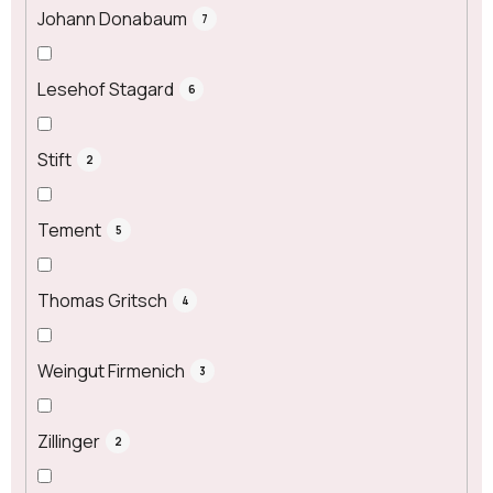
Johann Donabaum
7
Lesehof Stagard
6
Stift
2
Tement
5
Thomas Gritsch
4
Weingut Firmenich
3
Zillinger
2