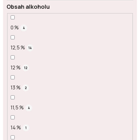
Obsah alkoholu
0 %
4
12,5 %
14
12 %
12
13 %
2
11,5 %
4
14 %
1