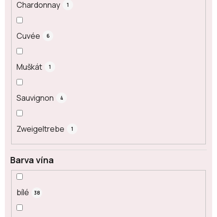
Chardonnay
1
Cuvée
6
Muškát
1
Sauvignon
4
Zweigeltrebe
1
Barva vína
bílé
38