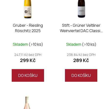
i
s
p
r
o
Gruber - Riesling
Stift - Grüner Veltliner
Röschitz 2025
Weinviertel DAC Classic
d
2025
u
k
Skladem
(>10 ks)
Skladem
(>10 ks)
t
247,11 Kč bez DPH
238,84 Kč bez DPH
ů
299 Kč
289 Kč
DO KOŠÍKU
DO KOŠÍKU