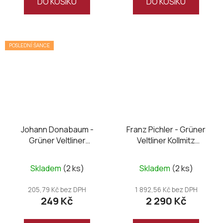
DO KOŠÍKU
DO KOŠÍKU
POSLEDNÍ ŠANCE
Johann Donabaum -
Franz Pichler - Grüner
Grüner Veltliner
Veltliner Kollmitz
Federspiel Wachauer
Smaragd 2023 magnum
2025
Skladem
(2 ks)
Skladem
(2 ks)
205,79 Kč bez DPH
1 892,56 Kč bez DPH
249 Kč
2 290 Kč