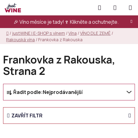
Přejít
Hledat
NÁKUPN
na
KOŠÍK
obsah
🎉 Víno měsíce je tady!🍷
Klikněte a ochutnejte.
Domů
/
justWINE | E-SHOP s vínem
/
Vína
/
VÍNO DLE ZEMĚ
/
Rakouská vína
/
Frankovka z Rakouska
Frankovka z Rakouska
,
Strana 2
Ř
Řadit podle:
Nejprodávanější
a
z
e
ZAVŘÍT FILTR
n
í
p