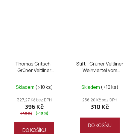
Thomas Gritsch -
Stift - Grüner Veltliner
Grüner Veltliner
Weinviertel vom
Federspiel Ried Bruck
Urgestein 2025
2025
Skladem
(>10 ks)
Skladem
(>10 ks)
327,27 Kč bez DPH
256,20 Kč bez DPH
396 Kč
310 Kč
440 Kč
(–10 %)
DO KOŠÍKU
DO KOŠÍKU