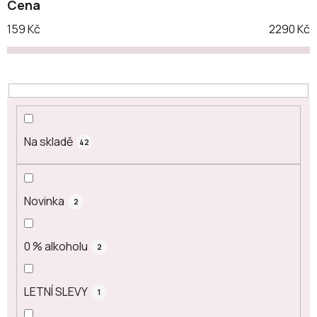
Cena
r
o
159
Kč
2290
Kč
d
u
k
t
ů
Na skladě
42
Novinka
2
0 % alkoholu
2
LETNÍ SLEVY
1