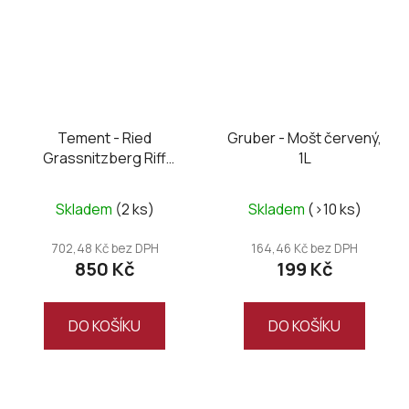
Tement - Ried
Gruber - Mošt červený,
Grassnitzberg Riff
1L
Sauvignon Blanc Erste
STK Lage Bio 2020
Skladem
(2 ks)
Skladem
(>10 ks)
702,48 Kč bez DPH
164,46 Kč bez DPH
850 Kč
199 Kč
DO KOŠÍKU
DO KOŠÍKU