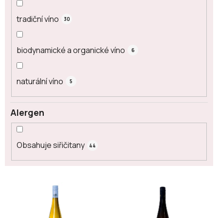
tradiční víno
30
biodynamické a organické víno
6
naturální víno
5
Alergen
Obsahuje siřičitany
44
V
ý
p