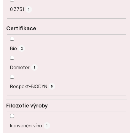
0,375 l
1
Certifikace
Bio
2
Demeter
1
Respekt-BIODYN
5
Filozofie výroby
konvenční víno
1