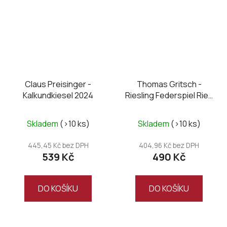
Claus Preisinger -
Thomas Gritsch -
Kalkundkiesel 2024
Riesling Federspiel Ried
Setzberg 2025
Skladem
(>10 ks)
Skladem
(>10 ks)
445,45 Kč bez DPH
404,96 Kč bez DPH
539 Kč
490 Kč
DO KOŠÍKU
DO KOŠÍKU