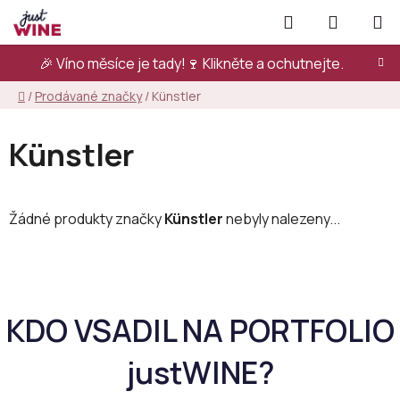
Přejít
Hledat
NÁKUPN
na
KOŠÍK
obsah
🎉 Víno měsíce je tady!🍷
Klikněte a ochutnejte.
Domů
/
Prodávané značky
/
Künstler
Künstler
Žádné produkty značky
Künstler
nebyly nalezeny...