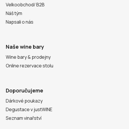
Velkoobchod/ B2B
Náš tým
Napsali o nás
Naše wine bary
Wine bary & prodejny
Online rezervace stolu
Doporučujeme
Dárkové poukazy
Degustace v justWINE
Seznam vinařství