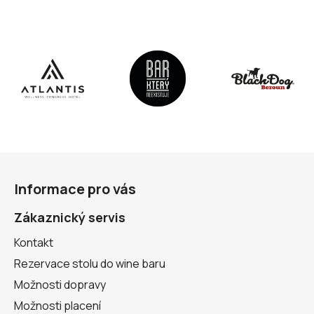
Z
á
Informace pro vás
p
a
Zákaznický servis
t
Kontakt
í
Rezervace stolu do wine baru
Možnosti dopravy
Možnosti placení