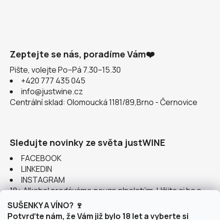
Zeptejte se nás, poradíme Vám❤️
Pište, volejte Po–Pá 7.30–15.30
+420 777 435 045
info@justwine.cz
Centrální sklad: Olomoucká 1181/89,Brno - Černovice
Sledujte novinky ze světa justWINE
FACEBOOK
LINKEDIN
INSTAGRAM
18+ Alkohol prodáváme pouze plnoletým. Užijte si ho s
rozumem.
SUŠENKY A VÍNO? 🍷
Potvrďte nám, že Vám již bylo 18 let a vyberte si