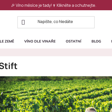
🎉 Víno měsíce je tady!🍷
Klikněte a ochutnejte.
LE ZEMĚ
VÍNO DLE VINAŘE
OSTATNÍ
BLOG
Stift