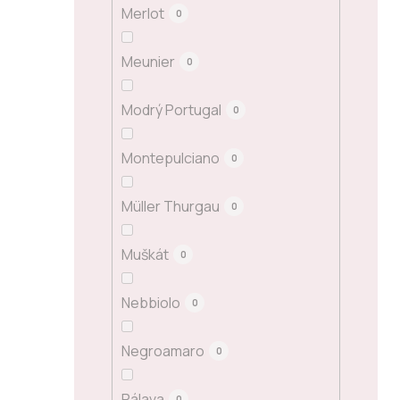
Merlot
0
Meunier
0
Modrý Portugal
0
Montepulciano
0
Müller Thurgau
0
Muškát
0
Nebbiolo
0
Negroamaro
0
Pálava
0