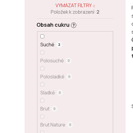
VYMAZAT FILTRY
Položek k zobrazení:
2
Obsah cukru
?
Suché
2
Polosuché
0
Polosladké
0
Sladké
0
Brut
0
Brut Nature
0