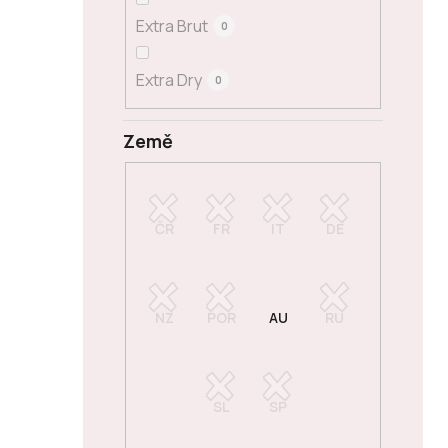
Extra Brut
0
Extra Dry
0
Země