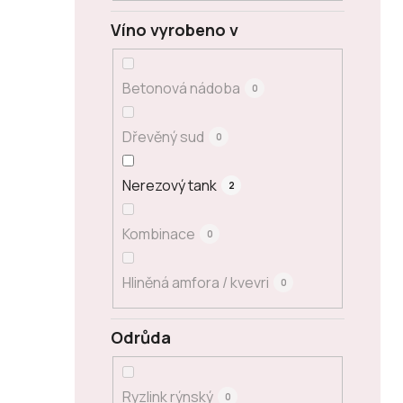
Víno vyrobeno v
Betonová nádoba
0
Dřevěný sud
0
Nerezový tank
2
Kombinace
0
Hliněná amfora / kvevri
0
Odrůda
Ryzlink rýnský
0