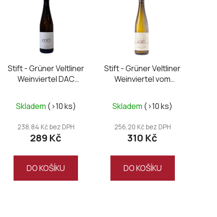
p
i
s
p
r
Stift - Grüner Veltliner
Stift - Grüner Veltliner
o
Weinviertel DAC
Weinviertel vom
d
Classic 2025
Urgestein 2025
u
Skladem
(>10 ks)
Skladem
(>10 ks)
k
t
238,84 Kč bez DPH
256,20 Kč bez DPH
ů
289 Kč
310 Kč
DO KOŠÍKU
DO KOŠÍKU
O