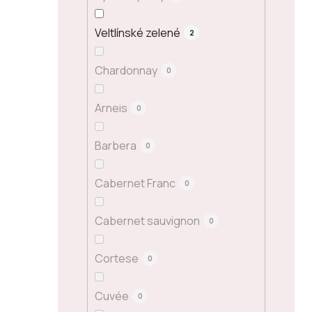
Veltlínské zelené
2
Chardonnay
0
Arneis
0
Barbera
0
Cabernet Franc
0
Cabernet sauvignon
0
Cortese
0
Cuvée
0