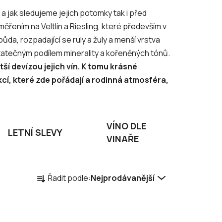
u a jak sledujeme jejich potomky tak i před
aměřením na
Veltlín
a
Riesling
, které především v
da, rozpadající se ruly a žuly a menší vrstva
statečným podílem minerality a kořeněných tónů.
ší devízou jejich vín. K tomu krásné
kcí, které zde pořádají a rodinná atmosféra,
VÍNO DLE
LETNÍ SLEVY
VINAŘE
Ř
Řadit podle:
Nejprodávanější
a
z
e
n