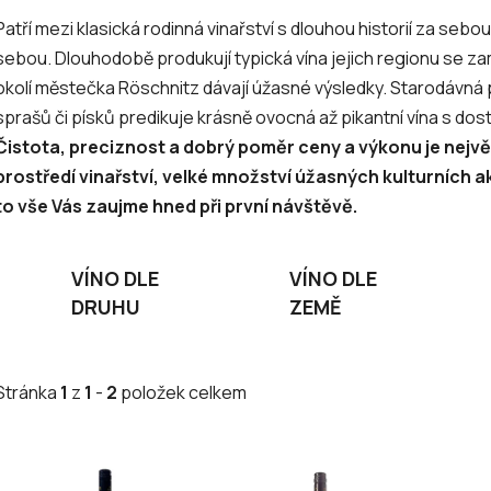
Patří mezi klasická rodinná vinařství s dlouhou historií za sebo
sebou. Dlouhodobě produkují typická vína jejich regionu se z
okolí městečka Röschnitz dávají úžasné výsledky. Starodávná pů
sprašů či písků predikuje krásně ovocná až pikantní vína s do
Čistota, preciznost a dobrý poměr ceny a výkonu je největ
prostředí vinařství, velké množství úžasných kulturních a
to vše Vás zaujme hned při první návštěvě.
VÍNO DLE
VÍNO DLE
DRUHU
ZEMĚ
Stránka
1
z
1
-
2
položek celkem
V
ý