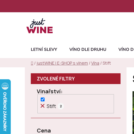
Přejít
na
obsah
LETNÍ SLEVY
VÍNO DLE DRUHU
VÍNO D
Domů
/
justWINE | E-SHOP s vínem
/
Vína
/
Stift
P
o
s
Vinařství
t
r
Stift
2
a
n
n
Cena
í