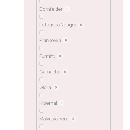
Dornfelder
0
Feteasca Neagra
0
Frankovka
0
Furmint
0
Garnacha
0
Glera
0
Hibernal
0
Malvasia nera
0