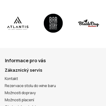
Z
á
Informace pro vás
p
a
Zákaznický servis
t
Kontakt
í
Rezervace stolu do wine baru
Možnosti dopravy
Možnosti placení