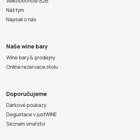
Velkoobchod/ B2B
Náš tým
Napsali o nás
Naše wine bary
Wine bary & prodejny
Online rezervace stolu
Doporučujeme
Dárkové poukazy
Degustace v justWINE
Seznam vinařství