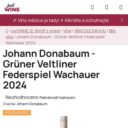
Přejít
Hledat
NÁKUPN
na
KOŠÍK
obsah
🎉 Víno měsíce je tady!🍷
Klikněte a ochutnejte.
Domů
/
justWINE | E-SHOP s vínem
/
Vína
/
VÍNO DLE DRUHU
/
Bílá
vína
/
Johann Donabaum - Grüner Veltliner Federspiel
Wachauer 2024
Johann Donabaum -
Grüner Veltliner
Federspiel Wachauer
2024
Průměrné
Neohodnoceno
Podrobnosti hodnocení
Značka:
hodnocení
Johann Donabaum
produktu
POSLEDNÍ ŠANCE
je
0,0