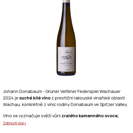
z
5
hvězdiček.
Johann Donabaum - Grüner Veltliner Federspiel Wachauer 
2024 je
 suché bílé víno
 z prestižní rakouské vinařské oblasti 
Wachau, konkrétně z vinic rodiny Donabaum ve Spitzer Valley. 
Víno se vyznačuje svěží vůní 
zralého kamenného ovoce, 
bylinek a jemných minerálních tónů
. V chuti je 
extra suché, 
Zobrazit více »
ale zároveň šťavnaté a živé, s elegantní rovnováhou síly a 