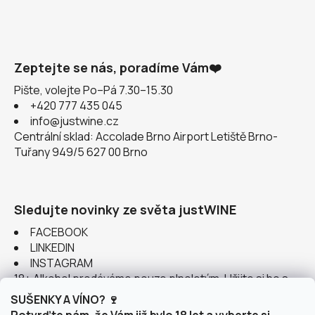
Zeptejte se nás, poradíme Vám❤️
Pište, volejte Po–Pá 7.30–15.30
+420 777 435 045
info@justwine.cz
Centrální sklad: Accolade Brno Airport Letiště Brno-
Tuřany 949/5 627 00 Brno
Sledujte novinky ze světa justWINE
FACEBOOK
LINKEDIN
INSTAGRAM
18+ Alkohol prodáváme pouze plnoletým. Užijte si ho s
rozumem.
SUŠENKY A VÍNO? 🍷