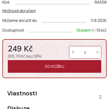
jemnosti, doplněné tóny citrusů, bledého ovoce a broskví
 a 
Kód:
RA558
dlouhým perfektně sladěným závěrem.  
Možnosti doručení
Můžeme doručit do:
11.8.2026
Dostupnost
Skladem
(>10 ks)
249 Kč
205,79 Kč bez DPH
Měrná cena:
DO KOŠÍKU
Vlastnosti
Diskuze