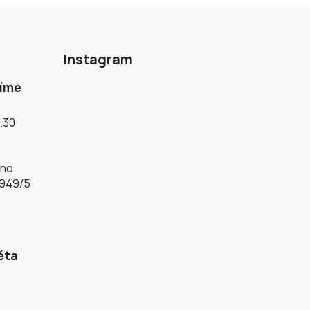
Instagram
díme
5.30
rno
 949/5
ěta