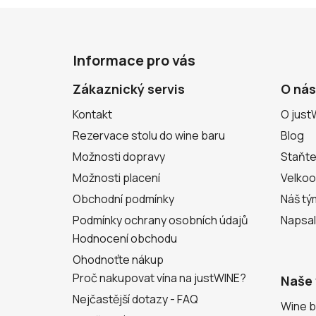
Z
á
Informace pro vás
p
a
Zákaznický servis
O nás
t
Kontakt
O just
í
Rezervace stolu do wine baru
Blog
Možnosti dopravy
Staňte
Možnosti placení
Velko
Obchodní podmínky
Náš tý
Podmínky ochrany osobních údajů
Napsal
Hodnocení obchodu
Ohodnoťte nákup
Proč nakupovat vína na justWINE?
Naše 
Nejčastější dotazy - FAQ
Wine b