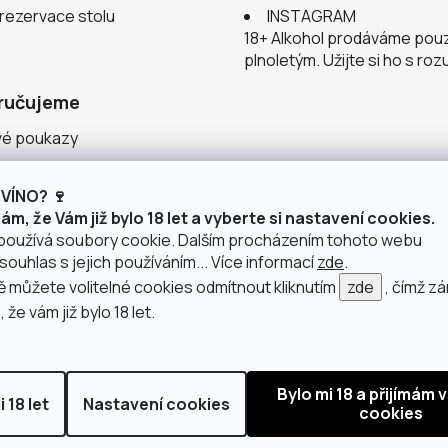
 rezervace stolu
INSTAGRAM
18+ Alkohol prodáváme pou
plnoletým. Užijte si ho s ro
ručujeme
vé poukazy
ace v justWINE
VÍNO? 🍷
 vinařství
m, že Vám již bylo 18 let a vyberte si nastavení cookies.
používá soubory cookie. Dalším procházením tohoto webu
souhlas s jejich používáním... Více informací
zde
.
můžete volitelné cookies odmítnout kliknutím
zde
, čímž z
 že vám již bylo 18 let.
doprava po Brně
2 výdejní místa v Brně
 18 let
Nastavení cookies
azena.
Upravit nastavení cookies