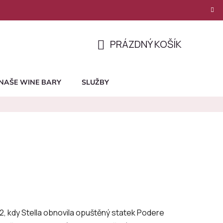
PRÁZDNÝ KOŠÍK
NÁKUPNÍ
KOŠÍK
NAŠE WINE BARY
SLUŽBY
992, kdy Stella obnovila opuštěný statek Podere