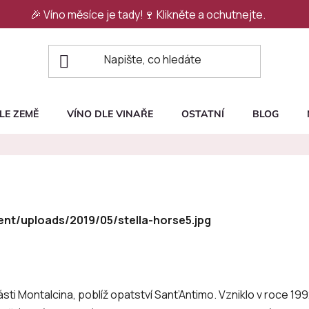
🎉 Víno měsíce je tady!🍷
Klikněte a ochutnejte.
LE ZEMĚ
VÍNO DLE VINAŘE
OSTATNÍ
BLOG
 části Montalcina, poblíž opatství Sant’Antimo. Vzniklo v roce 1