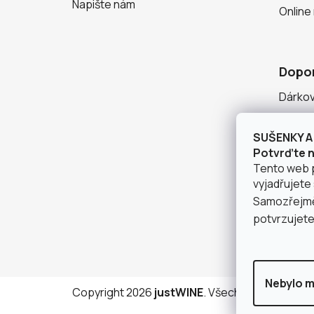
Napište nám
Online
Dopo
Dárko
Degust
SUŠENKY A 
Seznam
Potvrďte ná
Tento web 
vyjadřujete 
Samozřejmě 
potvrzujete,
Nebylo mi
Copyright 2026
justWINE
. Všechna práva vyhr