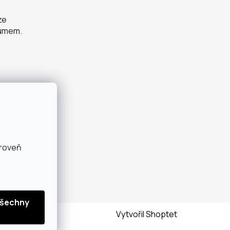
ze
zumem.
ároveň
Vytvořil Shoptet