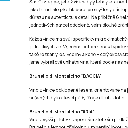
San Giuseppe, jehož vinice byly tehdy léta neo
jako trend, ale jako hluboce promyšlený přístup
důrazu na autenticitu a detail. Na přibližně 6 
jednotlivých parcel odděleně, velmi dlouhé zrán
Každá vinice má svůj specifický mikroklimatický 
jednotlivých vín. Všechna přitom nesou typický r
také rozsáhlý les, včelíny a koně – celý ekosyst
jsme vybrali dvě unikátní vína, která podle nás 
Brunello di Montalcino “BACCIA”
Víno z vinice obklopené lesem, orientované na j
sušených bylin a lesní půdy. Zraje dlouhodobě – p
Brunello di Montalcino “ARIA”
Víno z vyšší polohy s vápenitým a lehkým podloží
Brunello s jemnou tříslovinou, minerální linkou,