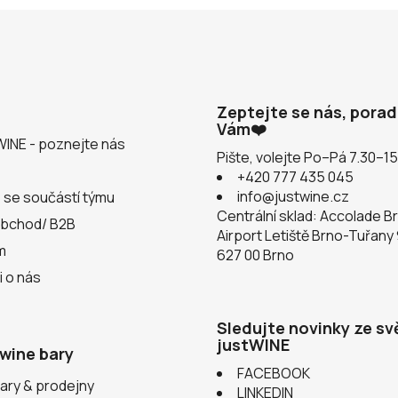
Zeptejte se nás, pora
Vám❤️
WINE - poznejte nás
Pište, volejte Po–Pá 7.30–1
+420 777 435 045
info@justwine.cz
 se součástí týmu
Centrální sklad: Accolade B
obchod/ B2B
Airport Letiště Brno-Tuřany
m
627 00 Brno
i o nás
Sledujte novinky ze sv
justWINE
wine bary
FACEBOOK
ary & prodejny
LINKEDIN