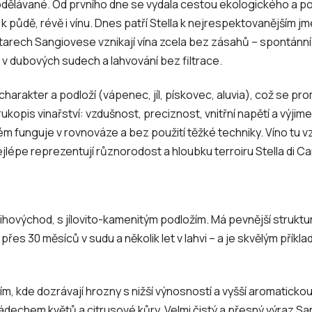
bdělávané. Od prvního dne se vydala cestou ekologického a po
 k půdě, révě i vínu. Dnes patří Stella k nejrespektovanějším
hektarech Sangiovese vznikají vína zcela bez zásahů – spontánn
í v dubových sudech a lahvování bez filtrace.
charakter a podloží (vápenec, jíl, pískovec, aluvia), což se pro
ukopis vinařství: vzdušnost, preciznost, vnitřní napětí a výjim
ém funguje v rovnováze a bez použití těžké techniky. Víno tu vz
nejlépe reprezentují různorodost a hloubku terroiru Stella di C
ihovýchod, s jílovito-kamenitým podložím. Má pevnější struktu
řes 30 měsíců v sudu a několik let v lahvi – a je skvělým příkla
m, kde dozrávají hrozny s nižší výnosností a vyšší aromatickou 
 nádechem květů a citrusové kůry. Velmi čistý a přesný výraz S