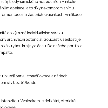
zději biodynamického hospodaření – nikoliv
 jménům apelace, a to díky nekompromisnímu
í fermentace na vlastních kvasinkách, vinifikace
mítá do výrazně individuálního výrazu
ečný archivační potenciál. Součástí usedlosti je
niká v rytmu krajiny a času. Do našeho portfolia
ampalto.
ru, hlubší barvu, tmavší ovoce a nádech
dem síly bez těžkosti.
intenzitou. Výsledkem je delikátní, éterické
angiovese.