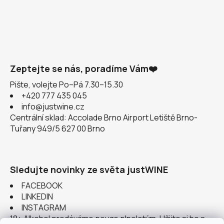
Zeptejte se nás, poradíme Vám❤️
Pište, volejte Po–Pá 7.30–15.30
+420 777 435 045
info@justwine.cz
Centrální sklad: Accolade Brno Airport Letiště Brno-
Tuřany 949/5 627 00 Brno
Sledujte novinky ze světa justWINE
FACEBOOK
LINKEDIN
INSTAGRAM
18+ Alkohol prodáváme pouze plnoletým. Užijte si ho s