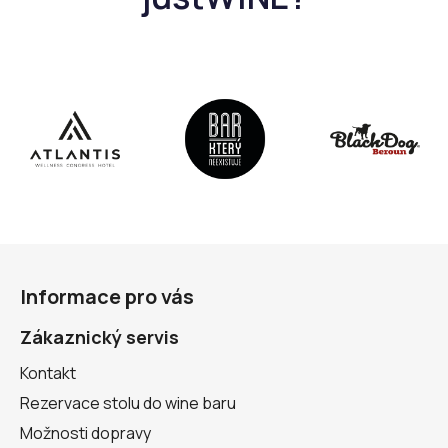
Z
á
Informace pro vás
p
a
Zákaznický servis
t
Kontakt
í
Rezervace stolu do wine baru
Možnosti dopravy