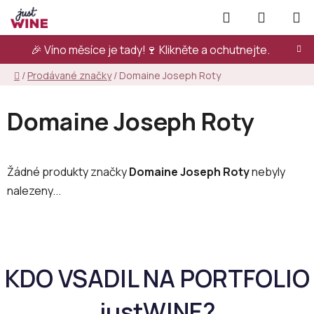
Přejít
Hledat
NÁKUPN
na
KOŠÍK
obsah
🎉 Víno měsíce je tady!🍷
Klikněte a ochutnejte.
Domů
/
Prodávané značky
/
Domaine Joseph Roty
Domaine Joseph Roty
Žádné produkty značky
Domaine Joseph Roty
nebyly
nalezeny...