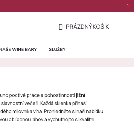
PRÁZDNÝ KOŠÍK
NÁKUPNÍ
KOŠÍK
NAŠE WINE BARY
SLUŽBY
punc poctivé práce a pohostinnosti
jižní
a slavnostní večeři. Každá sklenka přináší
ždého milovníka vína. Prohlédněte si naši nabídku
vou oblíbenou láhev a vychutnejte si kvalitní