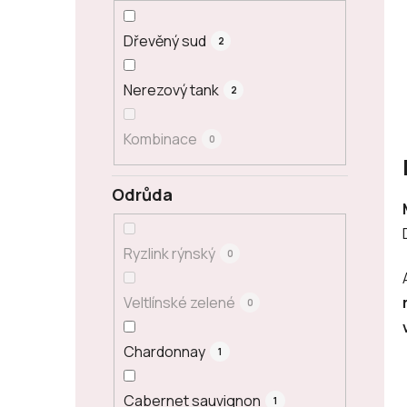
Dřevěný sud
2
Nerezový tank
2
Kombinace
0
Odrůda
Ryzlink rýnský
0
Veltlínské zelené
0
Chardonnay
1
Cabernet sauvignon
1