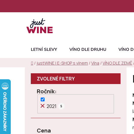
Přejít
na
obsah
LETNÍ SLEVY
VÍNO DLE DRUHU
VÍNO D
Domů
/
justWINE | E-SHOP s vínem
/
Vína
/
VÍNO DLE ZEMĚ
P
o
s
Ročník
t
r
2021
5
a
n
n
Cena
í