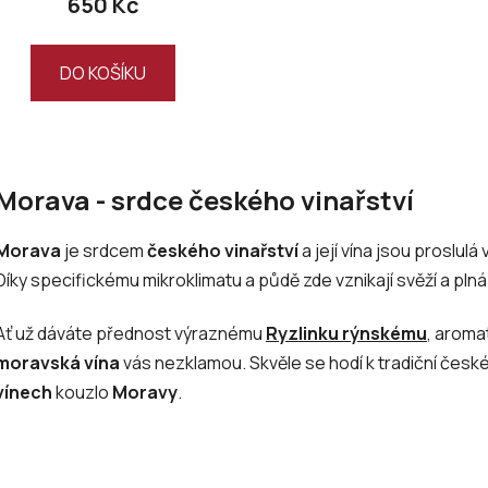
650 Kč
DO KOŠÍKU
O
v
Morava - srdce českého vinařství
l
á
Morava
je srdcem
českého vinařství
a její vína jsou proslul
d
a
Díky specifickému mikroklimatu a půdě zde vznikají svěží a pln
c
í
Ať už dáváte přednost výraznému
Ryzlinku rýnskému
, aroma
p
moravská vína
vás nezklamou. Skvěle se hodí k tradiční české
r
vínech
kouzlo
Moravy
.
v
k
y
v