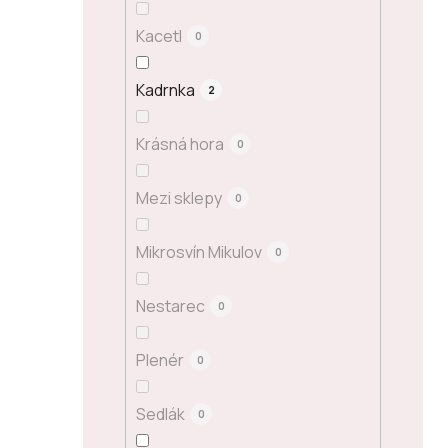
Kacetl
0
Kadrnka
2
Krásná hora
0
Mezi sklepy
0
Mikrosvín Mikulov
0
Nestarec
0
Plenér
0
Sedlák
0