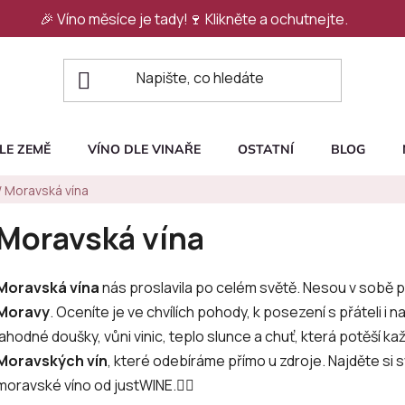
🎉 Víno měsíce je tady!🍷
Klikněte a ochutnejte.
LE ZEMĚ
VÍNO DLE VINAŘE
OSTATNÍ
BLOG
/
Moravská vína
Moravská vína
Moravská vína
nás proslavila po celém světě. Nesou v sobě 
Moravy
. Oceníte je ve chvílích pohody, k posezení s přáteli i n
lahodné doušky, vůni vinic, teplo slunce a chuť, která potěší ka
Moravských vín
, které odebíráme přímo u zdroje. Najděte si s
moravské víno od justWINE.👇🏻