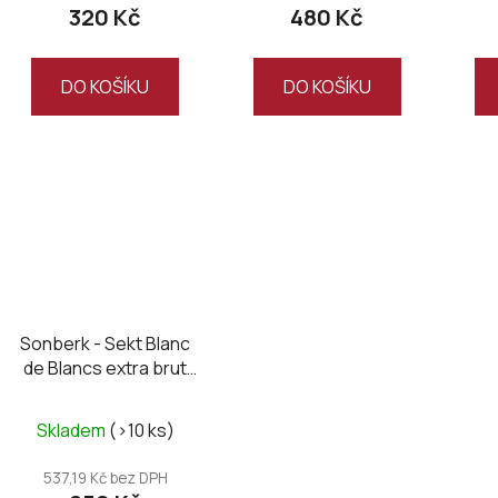
ů
320 Kč
480 Kč
DO KOŠÍKU
DO KOŠÍKU
Sonberk - Sekt Blanc
de Blancs extra brut
2021
Skladem
(>10 ks)
537,19 Kč bez DPH