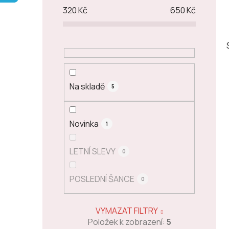
p
320
Kč
650
Kč
a
n
e
l
Na skladě
5
Novinka
1
LETNÍ SLEVY
0
POSLEDNÍ ŠANCE
0
VYMAZAT FILTRY
Položek k zobrazení:
5