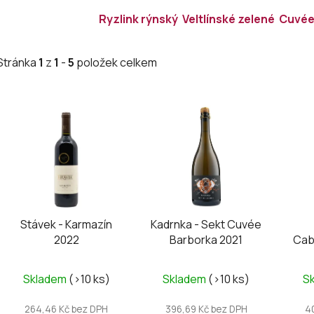
Ryzlink rýnský
Veltlínské zelené
Cuvé
Stránka
1
z
1
-
5
položek celkem
V
ý
p
i
s
p
r
Stávek - Karmazín
Kadrnka - Sekt Cuvée
o
2022
Barborka 2021
Cab
d
u
Skladem
(>10 ks)
Skladem
(>10 ks)
S
k
t
264,46 Kč bez DPH
396,69 Kč bez DPH
4