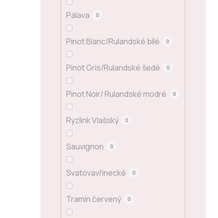
Pálava
0
Pinot Blanc/Rulandské bílé
0
Pinot Gris/Rulandské šedé
0
Pinot Noir/ Rulandské modré
0
Ryzlink Vlašský
0
Sauvignon
0
Svatovavřinecké
0
Tramín červený
0