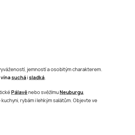
á vyvážeností, jemností a osobitým charakterem.
á
vína
suchá
i
sladká
.
tické
Pálavě
nebo svěžímu
Neuburgu
,
 kuchyni, rybám i lehkým salátům. Objevte ve