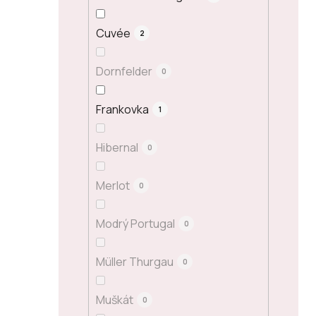
Cuvée
2
Dornfelder
0
Frankovka
1
Hibernal
0
Merlot
0
Modrý Portugal
0
Müller Thurgau
0
Muškát
0