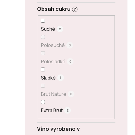
Obsah cukru
?
Suché
2
Polosuché
0
Polosladké
0
Sladké
1
Brut Nature
0
Extra Brut
2
Víno vyrobeno v