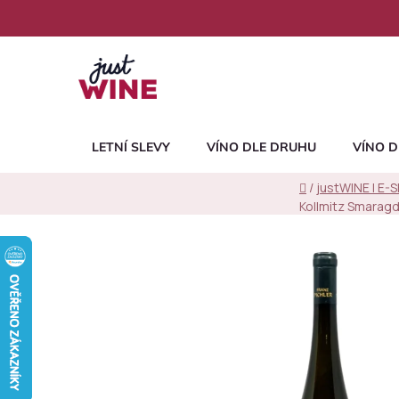
Přejít
na
obsah
LETNÍ SLEVY
VÍNO DLE DRUHU
VÍNO D
Domů
/
justWINE | E-
Kollmitz Smarag