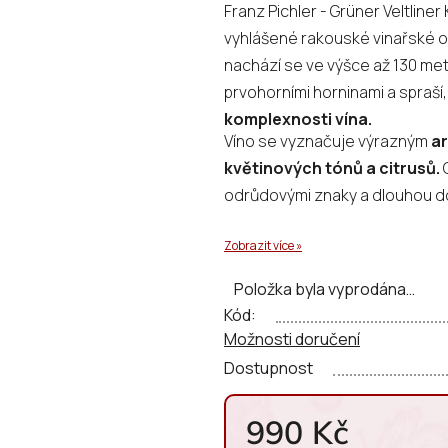
Franz Pichler - Grüner Veltline
je
vyhlášené rakouské vinařské obl
0,0
nachází se ve výšce až 130 me
z
prvohorními horninami a spraší,
5
komplexnosti vína.
hvězdiček.
Víno se vyznačuje výrazným
ar
květinových tónů a citrusů.
odrůdovými znaky a dlouhou do
Zobrazit více »
Položka byla vyprodána…
Kód:
Možnosti doručení
Dostupnost
990 Kč