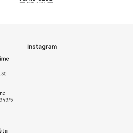
Instagram
díme
5.30
rno
 949/5
ěta