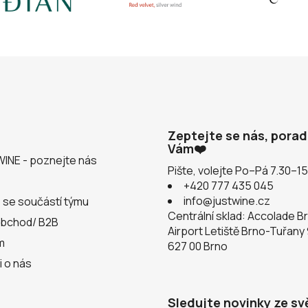
Zeptejte se nás, pora
Vám❤️
WINE - poznejte nás
Pište, volejte Po–Pá 7.30–1
+420 777 435 045
info@justwine.cz
 se součástí týmu
Centrální sklad: Accolade B
obchod/ B2B
Airport Letiště Brno-Tuřany
m
627 00 Brno
i o nás
Sledujte novinky ze sv