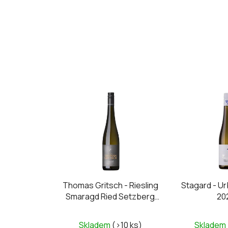
Thomas Gritsch - Riesling
Stagard - Ur
Smaragd Ried Setzberg
20
2025
Skladem
(>10 ks)
Skladem