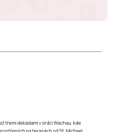
 než třemi dekádami v srdci Wachau, kde
prostřených na terasách od St. Michael