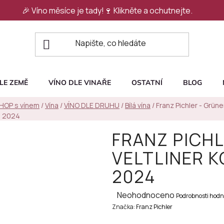
🎉 Víno měsíce je tady!🍷
Klikněte a ochutnejte.
LE ZEMĚ
VÍNO DLE VINAŘE
OSTATNÍ
BLOG
SHOP s vínem
/
Vína
/
VÍNO DLE DRUHU
/
Bílá vína
/
Franz Pichler - Grüner
d 2024
FRANZ PICHL
VELTLINER 
2024
Průměrné
Neohodnoceno
Podrobnosti hodn
Značka:
hodnocení
Franz Pichler
produktu