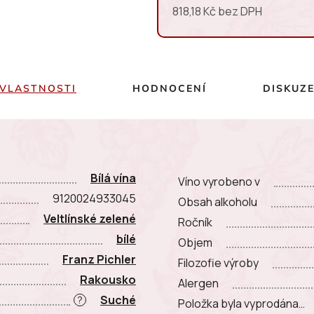
818,18 Kč bez DPH
Měrná cena:
VLASTNOSTI
HODNOCENÍ
DISKUZ
Bílá vína
Víno vyrobeno v
9120024933045
Obsah alkoholu
Veltlínské zelené
Ročník
bílé
Objem
Franz Pichler
Filozofie výroby
Rakousko
Alergen
Suché
?
Položka byla vyprodána…