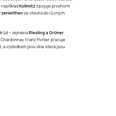
– například
Kollmitz
spojuje prvohorní
rzenleithen
se otevírá do různých
 odrůd – zejména
Riesling a Grüner
či Chardonnay. Franz Pichler pracuje
ě, a výsledkem jsou vína, která jsou