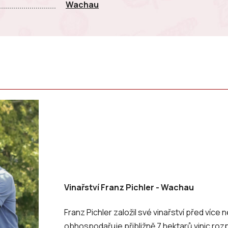
Wachau
Vinařství Franz Pichler - Wachau
Franz Pichler založil své vinařství před více
obhospodařuje přibližně 7 hektarů vinic roz