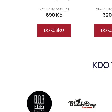
735,54 Kč bez DPH
264,46 Kč
890 Kč
320
DO KOŠÍKU
DO K