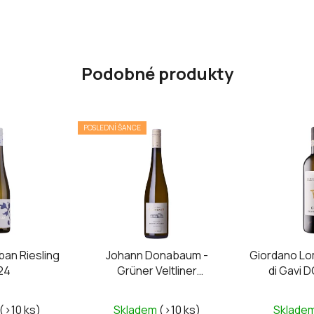
Podobné produkty
POSLEDNÍ ŠANCE
ban Riesling
Johann Donabaum -
Giordano Lo
24
Grüner Veltliner
di Gavi 
Federspiel Wachauer
2024
(>10 ks)
Skladem
(>10 ks)
Sklade