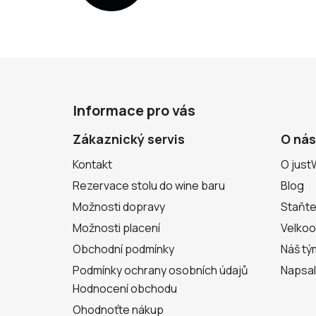
Z
á
Informace pro vás
p
a
Zákaznický servis
O nás
t
Kontakt
O just
í
Rezervace stolu do wine baru
Blog
Možnosti dopravy
Staňte
Možnosti placení
Velko
Obchodní podmínky
Náš tý
Podmínky ochrany osobních údajů
Napsal
Hodnocení obchodu
Ohodnoťte nákup