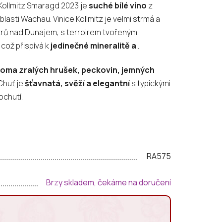
r Kollmitz Smaragd 2023 je
suché bílé víno
z
asti Wachau. Vinice Kollmitz je velmi strmá a
trů nad Dunajem, s terroirem tvořeným
 což přispívá k
jedinečné mineralitě a
oma zralých hrušek, peckovin, jemných
Chuť je
šťavnatá, svěží a elegantní
s typickými
chutí.
RA575
Brzy skladem, čekáme na doručení