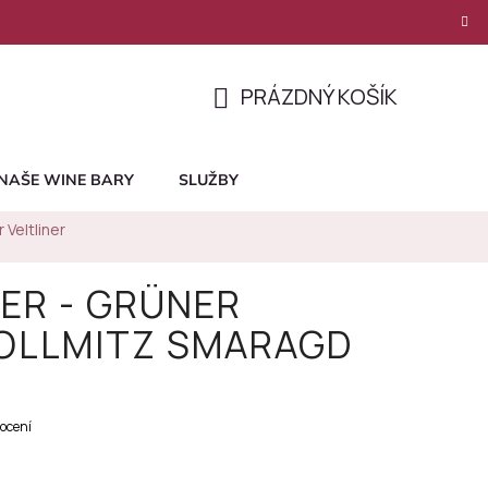
PRÁZDNÝ KOŠÍK
NÁKUPNÍ
KOŠÍK
NAŠE WINE BARY
SLUŽBY
 Veltliner
ER - GRÜNER
KOLLMITZ SMARAGD
ocení