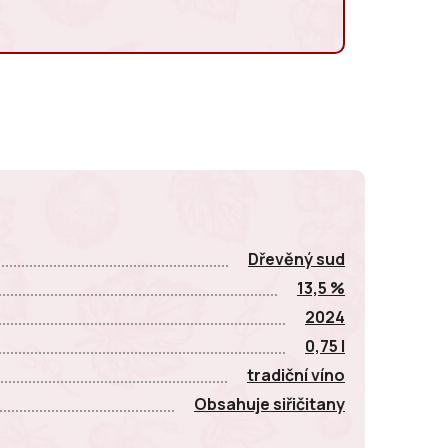
E
Dřevěný sud
13,5 %
2024
0,75 l
tradiční víno
Obsahuje siřičitany