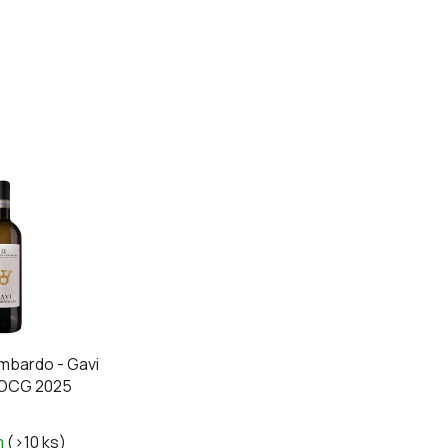
mbardo - Gavi
DOCG 2025
m
(>10 ks)