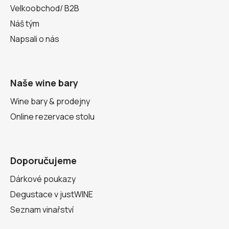
Velkoobchod/ B2B
Náš tým
Napsali o nás
Naše wine bary
Wine bary & prodejny
Online rezervace stolu
Doporučujeme
Dárkové poukazy
Degustace v justWINE
Seznam vinařství