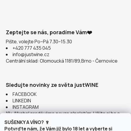
Zeptejte se nás, poradíme Vám❤️
Pište, volejte Po–Pá 7.30–15.30
+420 777 435 045
info@justwine.cz
Centrální sklad: Olomoucká 1181/89,Brno - Černovice
Sledujte novinky ze světa justWINE
FACEBOOK
LINKEDIN
INSTAGRAM
18+ Alkohol prodáváme pouze plnoletým. Užijte si ho s
rozumem.
SUŠENKY A VÍNO? 🍷
Potvrďte nám, že Vám již bylo 18 let a vyberte si