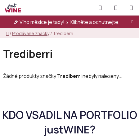
Přejít
Hledat
NÁKUPN
na
KOŠÍK
obsah
🎉 Víno měsíce je tady!🍷
Klikněte a ochutnejte.
Domů
/
Prodávané značky
/
Trediberri
Trediberri
Žádné produkty značky
Trediberri
nebyly nalezeny...