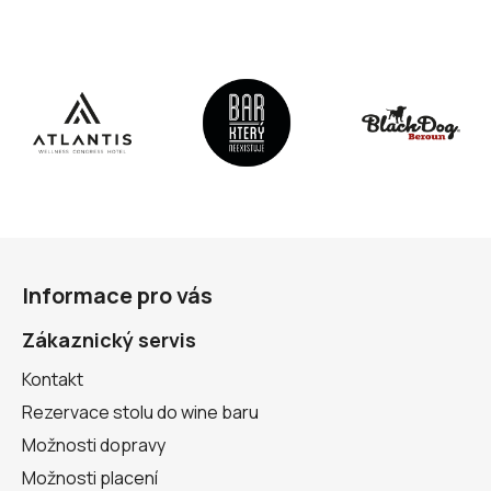
Z
á
Informace pro vás
p
a
Zákaznický servis
t
Kontakt
í
Rezervace stolu do wine baru
Možnosti dopravy
Možnosti placení